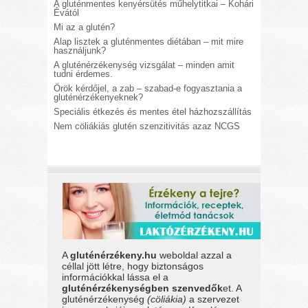
A gluténmentes kenyérsütés műhelytitkai – Kohári
Évától
Mi az a glutén?
Alap lisztek a gluténmentes diétában – mit mire
használjunk?
A gluténérzékenység vizsgálat – minden amit
tudni érdemes.
Örök kérdőjel, a zab – szabad-e fogyasztania a
gluténérzékenyeknek?
Speciális étkezés és mentes étel házhozszállítás
Nem cöliákiás glutén szenzitivitás azaz NCGS
A
gluténérzékeny.hu
weboldal azzal a
céllal jött létre, hogy biztonságos
információkkal lássa el a
gluténérzékenységben szenvedők
et. A
gluténérzékenység
(cöliákia)
a szervezet