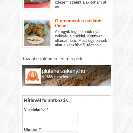
ízlésem szerint alakítottam át
és...
Gluténmentes cukkinis
tócsni
Az egyik legfinomabb nyári
zöldség a cukkini. Könnyen
elkészíthető. Most egy percek
alatt elkészíthető, tócsnival...
További gluténmentes receptek
Hírlevél feliratkozás
Vezetéknév
*
Utónév
*