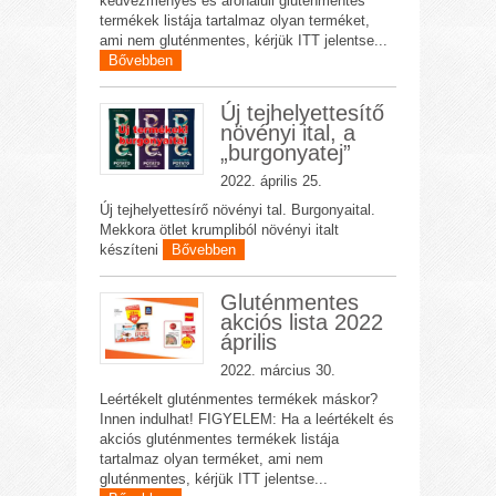
kedvezményes és áronaluli gluténmentes
termékek listája tartalmaz olyan terméket,
ami nem gluténmentes, kérjük ITT jelentse...
Bővebben
Új tejhelyettesítő
növényi ital, a
„burgonyatej”
2022. április 25.
Új tejhelyettesírő növényi tal. Burgonyaital.
Mekkora ötlet krumpliból növényi italt
készíteni
Bővebben
Gluténmentes
akciós lista 2022
április
2022. március 30.
Leértékelt gluténmentes termékek máskor?
Innen indulhat! FIGYELEM: Ha a leértékelt és
akciós gluténmentes termékek listája
tartalmaz olyan terméket, ami nem
gluténmentes, kérjük ITT jelentse...