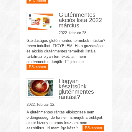
Bővebben
Gluténmentes
akciós lista 2022
március
2022. február 28.
Gazdaságos gluténmentes termékek máskor?
Innen indulhat! FIGYELEM: Ha a gazdaságos
és akciós gluténmentes termékek listája
tartalmaz olyan terméket, ami nem
gluténmentes, kérjük ITT jelentse...
Bővebben
Hogyan
készítsünk
gluténmentes
rántást?
2022. február 12.
A gluténmentes rántás elkészítése nem
ördöngősség, de ha nem ismerjük a trükkjeit,
akkor bizony csomós lesz ami nem
esztétikus. Iri mam így készít...
Bővebben