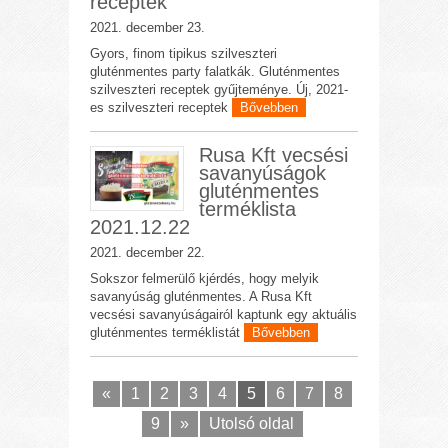
receptek
2021. december 23.
Gyors, finom tipikus szilveszteri
gluténmentes party falatkák. Gluténmentes
szilveszteri receptek gyűjteménye. Új, 2021-
es szilveszteri receptek
Bővebben
Rusa Kft vecsési
savanyúságok
gluténmentes
terméklista
2021.12.22
2021. december 22.
Sokszor felmerülő kjérdés, hogy melyik
savanyúság gluténmentes. A Rusa Kft
vecsési savanyúságairól kaptunk egy aktuális
gluténmentes terméklistát
Bővebben
«
1
2
3
4
5
6
7
8
9
»
Utolsó oldal