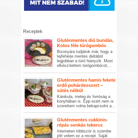
Receptek
Gluténmentes dió bundás,
Kolos féle túrógombóc
Bizonyára tudjátok már, hogy a
tejfehérje mentes diétából
legjobban a túró hiányzik. Most
elkészítettem túrógombócot,...
Gluténmentes hamis fekete
erdő pohárdesszert –
sütés nélkül
Kánikula, meleg és forróság a
konyhában is. Épp ezért nem is
szerettem volna bekapcsolni a...
Gluténmentes cukkinis-
répás sonkás tekercs
Interneten többször is szembe
jött velem ez a recept. Saját