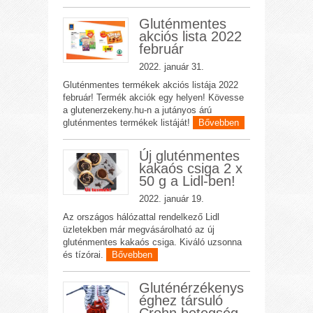
Gluténmentes
akciós lista 2022
február
2022. január 31.
Gluténmentes termékek akciós listája 2022
február! Termék akciók egy helyen! Kövesse
a glutenerzekeny.hu-n a jutányos árú
gluténmentes termékek listáját!
Bővebben
Új gluténmentes
kakaós csiga 2 x
50 g a Lidl-ben!
2022. január 19.
Az országos hálózattal rendelkező Lidl
üzletekben már megvásárolható az új
gluténmentes kakaós csiga. Kiváló uzsonna
és tízórai.
Bővebben
Gluténérzékenys
éghez társuló