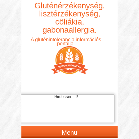
Gluténérzékenység,
lisztérzékenység,
cöliákia,
gabonaallergia.
A gluténintolerancia információs
portálja.
Hirdessen itt!
Menu