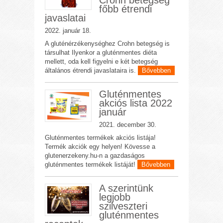
Crohn betegség
főbb étrendi
javaslatai
2022. január 18.
A gluténérzékenységhez Crohn betegség is
társulhat Ilyenkor a gluténmentes diéta
mellett, oda kell figyelni e két betegség
általános étrendi javaslataira is.
Bővebben
Gluténmentes
akciós lista 2022
január
2021. december 30.
Gluténmentes termékek akciós listája!
Termék akciók egy helyen! Kövesse a
glutenerzekeny.hu-n a gazdaságos
gluténmentes termékek listáját!
Bővebben
A szerintünk
legjobb
szilveszteri
gluténmentes