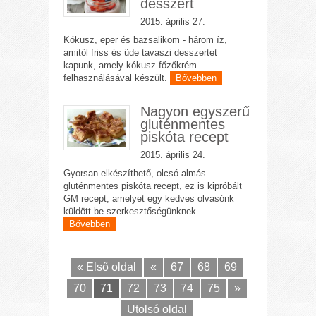
desszert
2015. április 27.
Kókusz, eper és bazsalikom - három íz,
amitől friss és üde tavaszi desszertet
kapunk, amely kókusz főzőkrém
felhasználásával készült.
Bővebben
Nagyon egyszerű
gluténmentes
piskóta recept
2015. április 24.
Gyorsan elkészíthető, olcsó almás
gluténmentes piskóta recept, ez is kipróbált
GM recept, amelyet egy kedves olvasónk
küldött be szerkesztőségünknek.
Bővebben
« Első oldal
«
67
68
69
70
71
72
73
74
75
»
Utolsó oldal