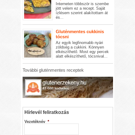
Interneten többször is szembe
jött velem ez a recept. Saját
ízlésem szerint alakítottam át
és...
Gluténmentes cukkinis
tócsni
Az egyik legfinomabb nyári
zöldség a cukkini. Könnyen
elkészíthető. Most egy percek
alatt elkészíthető, tócsnival...
További gluténmentes receptek
Hírlevél feliratkozás
Vezetéknév
*