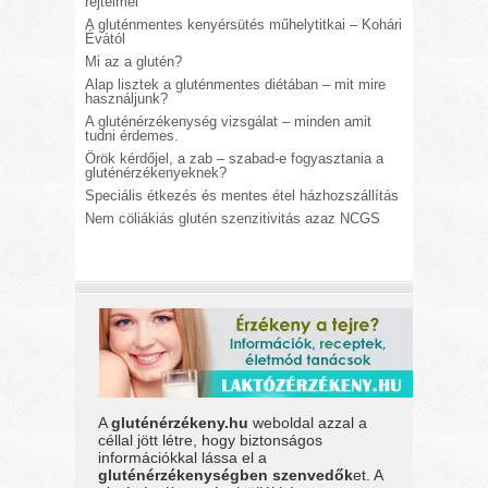
rejtelmei
A gluténmentes kenyérsütés műhelytitkai – Kohári
Évától
Mi az a glutén?
Alap lisztek a gluténmentes diétában – mit mire
használjunk?
A gluténérzékenység vizsgálat – minden amit
tudni érdemes.
Örök kérdőjel, a zab – szabad-e fogyasztania a
gluténérzékenyeknek?
Speciális étkezés és mentes étel házhozszállítás
Nem cöliákiás glutén szenzitivitás azaz NCGS
A
gluténérzékeny.hu
weboldal azzal a
céllal jött létre, hogy biztonságos
információkkal lássa el a
gluténérzékenységben szenvedők
et. A