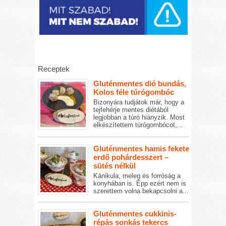
Receptek
Gluténmentes dió bundás,
Kolos féle túrógombóc
Bizonyára tudjátok már, hogy a
tejfehérje mentes diétából
legjobban a túró hiányzik. Most
elkészítettem túrógombócot,...
Gluténmentes hamis fekete
erdő pohárdesszert –
sütés nélkül
Kánikula, meleg és forróság a
konyhában is. Épp ezért nem is
szerettem volna bekapcsolni a...
Gluténmentes cukkinis-
répás sonkás tekercs