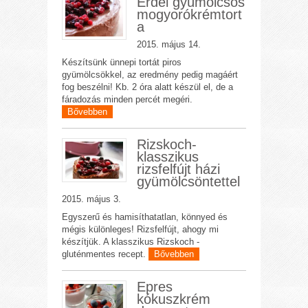
Erdei gyümölcsös
mogyorókrémtort
a
2015. május 14.
Készítsünk ünnepi tortát piros
gyümölcsökkel, az eredmény pedig magáért
fog beszélni! Kb. 2 óra alatt készül el, de a
fáradozás minden percét megéri.
Bővebben
Rizskoch-
klasszikus
rizsfelfújt házi
gyümölcsöntettel
2015. május 3.
Egyszerű és hamisíthatatlan, könnyed és
mégis különleges! Rizsfelfújt, ahogy mi
készítjük. A klasszikus Rizskoch -
gluténmentes recept.
Bővebben
Epres
kókuszkrém