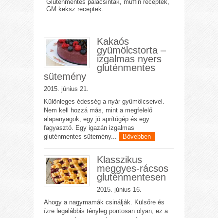
Gluténmentes palacsinták, muffin receptek,
GM keksz receptek.
Kakaós
gyümölcstorta –
izgalmas nyers
gluténmentes
sütemény
2015. június 21.
Különleges édesség a nyár gyümölcseivel.
Nem kell hozzá más, mint a megfelelő
alapanyagok, egy jó aprítógép és egy
fagyasztó. Egy igazán izgalmas
gluténmentes sütemény...
Bővebben
Klasszikus
meggyes-rácsos
gluténmentesen
2015. június 16.
Ahogy a nagymamák csinálják. Külsőre és
ízre legalábbis tényleg pontosan olyan, ez a