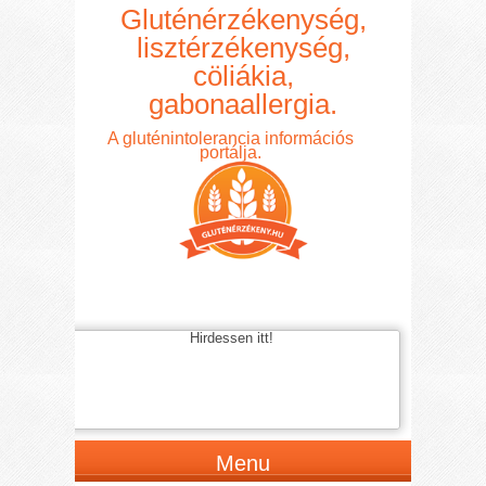
Gluténérzékenység,
lisztérzékenység,
cöliákia,
gabonaallergia.
A gluténintolerancia információs
portálja.
Hirdessen itt!
Menu