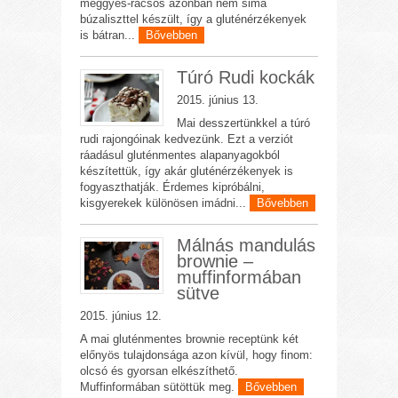
meggyes-rácsos azonban nem sima
búzaliszttel készült, így a gluténérzékenyek
is bátran...
Bővebben
Túró Rudi kockák
2015. június 13.
Mai desszertünkkel a túró
rudi rajongóinak kedvezünk. Ezt a verziót
ráadásul gluténmentes alapanyagokból
készítettük, így akár gluténérzékenyek is
fogyaszthatják. Érdemes kipróbálni,
kisgyerekek különösen imádni...
Bővebben
Málnás mandulás
brownie –
muffinformában
sütve
2015. június 12.
A mai gluténmentes brownie receptünk két
előnyös tulajdonsága azon kívül, hogy finom:
olcsó és gyorsan elkészíthető.
Muffinformában sütöttük meg.
Bővebben