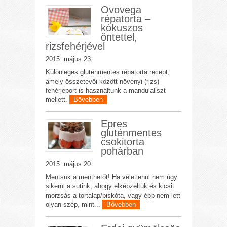
Ovovega
répatorta –
kókuszos
öntettel,
rizsfehérjével
2015. május 23.
Különleges gluténmentes répatorta recept,
amely összetevői között növényi (rizs)
fehérjeport is használtunk a mandulaliszt
mellett.
Bővebben
Epres
gluténmentes
csokitorta
pohárban
2015. május 20.
Mentsük a menthetőt! Ha véletlenül nem úgy
sikerül a sütink, ahogy elképzeltük és kicsit
morzsás a tortalap/piskóta, vagy épp nem lett
olyan szép, mint...
Bővebben