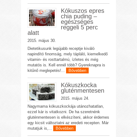
Kókuszos epres
chia puding –
egészséges
reggeli 5 perc
alatt
2015. május 30.
Dietetikusunk legújabb receptje kiváló
napindító finomság, mely tápláló, kiemelkedő
vitamin- és rosttartalmú, ízletes és még
mutatós is. Kell ennél több? Gyereknapra is
kitűnő meglepetés!...
Bővebben
Kókuszkocka
gluténmentesen
2015. május 24.
Nagymama kókuszkockája utánozhatatlan,
ezzel kár is vitatkozni. De ha szeretnénk
gluténmentesen is elkészíteni, akkor érdemes
egy kicsit változtatni az eredeti recepten. Már
mutatjuk is,...
Bővebben