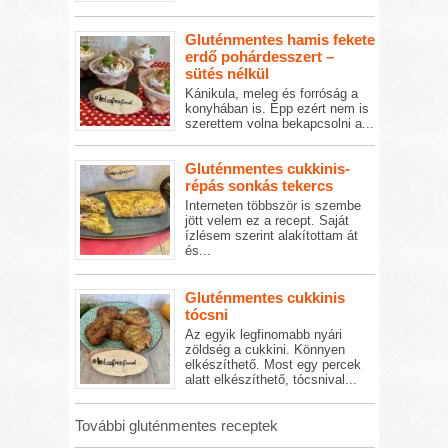
Gluténmentes hamis fekete
erdő pohárdesszert –
sütés nélkül
Kánikula, meleg és forróság a
konyhában is. Épp ezért nem is
szerettem volna bekapcsolni a...
Gluténmentes cukkinis-
répás sonkás tekercs
Interneten többször is szembe
jött velem ez a recept. Saját
ízlésem szerint alakítottam át
és...
Gluténmentes cukkinis
tócsni
Az egyik legfinomabb nyári
zöldség a cukkini. Könnyen
elkészíthető. Most egy percek
alatt elkészíthető, tócsnival...
További gluténmentes receptek