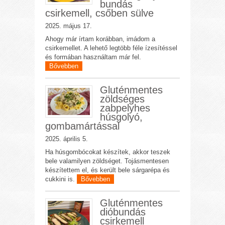
bundás
csirkemell, csőben sülve
2025. május 17.
Ahogy már írtam korábban, imádom a
csirkemellet. A lehető legtöbb féle ízesítéssel
és formában használtam már fel.
Bővebben
Gluténmentes
zöldséges
zabpelyhes
húsgolyó,
gombamártással
2025. április 5.
Ha húsgombócokat készítek, akkor teszek
bele valamilyen zöldséget. Tojásmentesen
készítettem el, és került bele sárgarépa és
cukkini is.
Bővebben
Gluténmentes
dióbundás
csirkemell