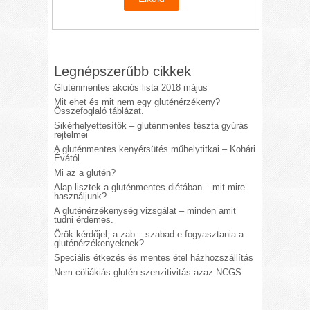
Legnépszerűbb cikkek
Gluténmentes akciós lista 2018 május
Mit ehet és mit nem egy gluténérzékeny?
Összefoglaló táblázat.
Sikérhelyettesítők – gluténmentes tészta gyúrás
rejtelmei
A gluténmentes kenyérsütés műhelytitkai – Kohári
Évától
Mi az a glutén?
Alap lisztek a gluténmentes diétában – mit mire
használjunk?
A gluténérzékenység vizsgálat – minden amit
tudni érdemes.
Örök kérdőjel, a zab – szabad-e fogyasztania a
gluténérzékenyeknek?
Speciális étkezés és mentes étel házhozszállítás
Nem cöliákiás glutén szenzitivitás azaz NCGS