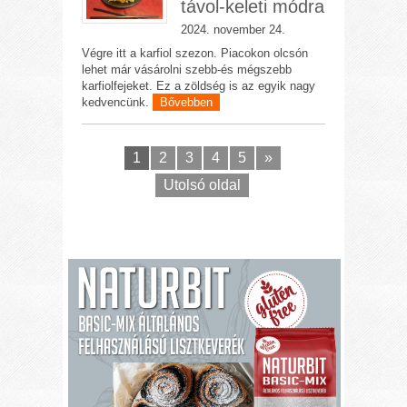
távol-keleti módra
2024. november 24.
Végre itt a karfiol szezon. Piacokon olcsón
lehet már vásárolni szebb-és mégszebb
karfiolfejeket. Ez a zöldség is az egyik nagy
kedvencünk.
Bővebben
1
2
3
4
5
»
Utolsó oldal