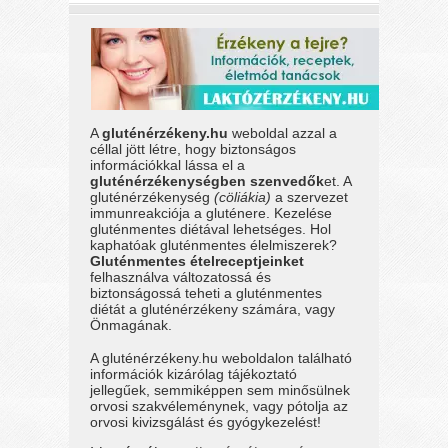
A
gluténérzékeny.hu
weboldal azzal a
céllal jött létre, hogy biztonságos
információkkal lássa el a
gluténérzékenységben szenvedők
et. A
gluténérzékenység
(cöliákia)
a szervezet
immunreakciója a gluténere. Kezelése
gluténmentes diétával lehetséges. Hol
kaphatóak gluténmentes élelmiszerek?
Gluténmentes ételreceptjeinket
felhasználva változatossá és
biztonságossá teheti a gluténmentes
diétát a gluténérzékeny számára, vagy
Önmagának.
A gluténérzékeny.hu weboldalon található
információk kizárólag tájékoztató
jellegűek, semmiképpen sem minősülnek
orvosi szakvéleménynek, vagy pótolja az
orvosi kivizsgálást és gyógykezelést!