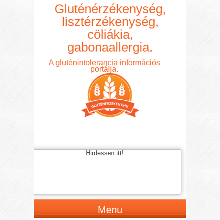
Gluténérzékenység,
lisztérzékenység,
cöliákia,
gabonaallergia.
A gluténintolerancia információs
portálja.
Hirdessen itt!
Menu