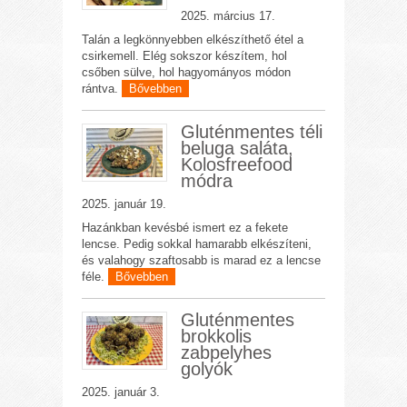
2025. március 17.
Talán a legkönnyebben elkészíthető étel a
csirkemell. Elég sokszor készítem, hol
csőben sülve, hol hagyományos módon
rántva.
Bővebben
Gluténmentes téli
beluga saláta,
Kolosfreefood
módra
2025. január 19.
Hazánkban kevésbé ismert ez a fekete
lencse. Pedig sokkal hamarabb elkészíteni,
és valahogy szaftosabb is marad ez a lencse
féle.
Bővebben
Gluténmentes
brokkolis
zabpelyhes
golyók
2025. január 3.