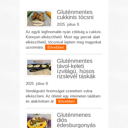
Gluténmentes
cukkinis tócsni
2025. július 9.
Az egyik legfinomabb nyári zöldség a cukkini.
Könnyen elkészíthető. Most egy percek alatt
elkészíthető, tócsnival leptem meg magunkat
uzsonnára.
Bővebben
Gluténmentes
távol-keleti
ízvilágú, húsos
rizslevél táskák
2025. július 9.
Vendégváró finomságot szerettem volna
elkészíteni. Az ötletet egy interneten találtam
és alakítottam át.
Bővebben
Gluténmenes
diós
édesburgonyás