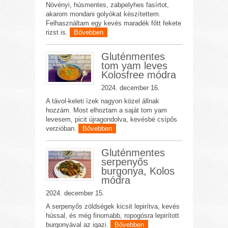
Növényi, húsmentes, zabpelyhes fasírtot,
akarom mondani golyókat készítettem.
Felhasználtam egy kevés maradék főtt fekete
rizst is.
Bővebben
Gluténmentes
tom yam leves
Kolosfree módra
2024. december 16.
A távol-keleti ízek nagyon közel állnak
hozzám. Most elhoztam a saját tom yam
levesem, picit újragondolva, kevésbé csípős
verzióban.
Bővebben
Gluténmentes
serpenyős
burgonya, Kolos
módra
2024. december 15.
A serpenyős zöldségek kicsit lepirítva, kevés
hússal, és még finomabb, ropogósra lepirított
burgonyával az igazi.
Bővebben