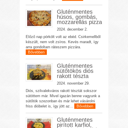
Gluténmentes
húsos, gombás,
mozzarellás pizza
2024. december 2.
Előző nap pörkölt volt az ebéd. Csirkemellből
készült, nem volt zsíros. Kevés maradt, így
arra gondoltam ráteszem pizzára.
Bővebben
Gluténmentes
sütőtökös diós
rakott tészta
2024. november 29.
Diós, szilvalekváros rakott tésztát sokszor
sütöttem már. Mivel igazán benne vagyunk a
sütőtök szezonban és már lehet vásárolni
friss dióbelet is, így jött az...
Bővebben
Gluténmentes
pirított karfiol,