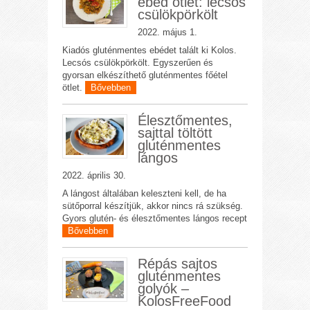
ebéd ötlet: lecsós
csülökpörkölt
2022. május 1.
Kiadós gluténmentes ebédet talált ki Kolos.
Lecsós csülökpörkölt. Egyszerűen és
gyorsan elkészíthető gluténmentes főétel
ötlet.
Bővebben
Élesztőmentes,
sajttal töltött
gluténmentes
lángos
2022. április 30.
A lángost általában keleszteni kell, de ha
sütőporral készítjük, akkor nincs rá szükség.
Gyors glutén- és élesztőmentes lángos recept
Bővebben
Répás sajtos
gluténmentes
golyók –
KolosFreeFood