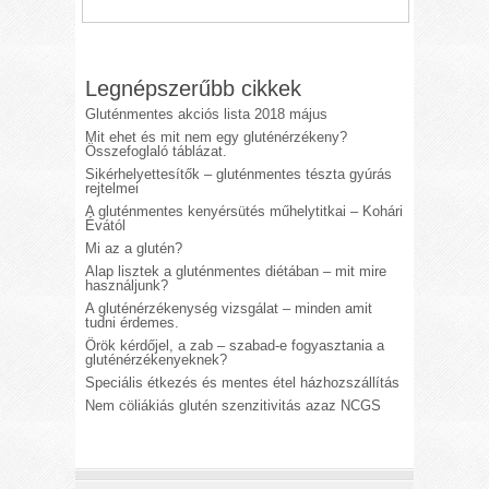
Legnépszerűbb cikkek
Gluténmentes akciós lista 2018 május
Mit ehet és mit nem egy gluténérzékeny?
Összefoglaló táblázat.
Sikérhelyettesítők – gluténmentes tészta gyúrás
rejtelmei
A gluténmentes kenyérsütés műhelytitkai – Kohári
Évától
Mi az a glutén?
Alap lisztek a gluténmentes diétában – mit mire
használjunk?
A gluténérzékenység vizsgálat – minden amit
tudni érdemes.
Örök kérdőjel, a zab – szabad-e fogyasztania a
gluténérzékenyeknek?
Speciális étkezés és mentes étel házhozszállítás
Nem cöliákiás glutén szenzitivitás azaz NCGS