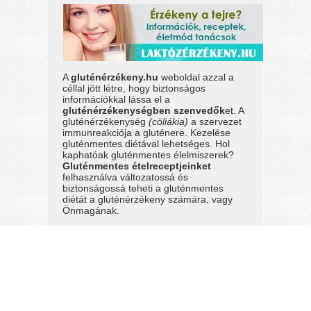
A
gluténérzékeny.hu
weboldal azzal a
céllal jött létre, hogy biztonságos
információkkal lássa el a
gluténérzékenységben szenvedők
et. A
gluténérzékenység
(cöliákia)
a szervezet
immunreakciója a gluténere. Kezelése
gluténmentes diétával lehetséges. Hol
kaphatóak gluténmentes élelmiszerek?
Gluténmentes ételreceptjeinket
felhasználva változatossá és
biztonságossá teheti a gluténmentes
diétát a gluténérzékeny számára, vagy
Önmagának.
A gluténérzékeny.hu weboldalon található
információk kizárólag tájékoztató
jellegűek, semmiképpen sem minősülnek
orvosi szakvéleménynek, vagy pótolja az
orvosi kivizsgálást és gyógykezelést!
Lisztérzékeny,
lisztérzékenység
:
régies neve a gluténérzékenységnek.