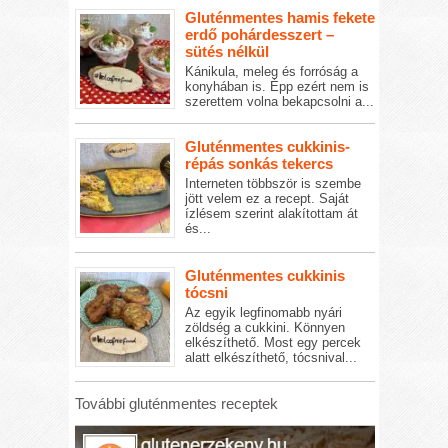
Gluténmentes hamis fekete
erdő pohárdesszert –
sütés nélkül
Kánikula, meleg és forróság a
konyhában is. Épp ezért nem is
szerettem volna bekapcsolni a...
Gluténmentes cukkinis-
répás sonkás tekercs
Interneten többször is szembe
jött velem ez a recept. Saját
ízlésem szerint alakítottam át
és...
Gluténmentes cukkinis
tócsni
Az egyik legfinomabb nyári
zöldség a cukkini. Könnyen
elkészíthető. Most egy percek
alatt elkészíthető, tócsnival...
További gluténmentes receptek