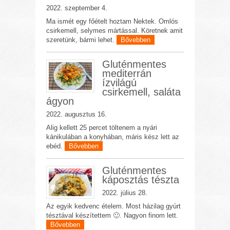
2022. szeptember 4.
Ma ismét egy főételt hoztam Nektek. Omlós
csirkemell, selymes mártással. Köretnek amit
szeretünk, bármi lehet.
Bővebben
Gluténmentes
mediterrán
ízvilágú
csirkemell, saláta
ágyon
2022. augusztus 16.
Alig kellett 25 percet töltenem a nyári
kánikulában a konyhában, máris kész lett az
ebéd.
Bővebben
Gluténmentes
káposztás tészta
2022. július 28.
Az egyik kedvenc ételem. Most házilag gyúrt
tésztával készítettem 🙂. Nagyon finom lett.
Bővebben