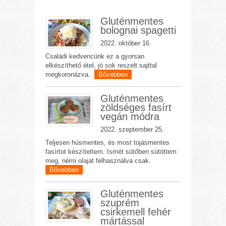
Gluténmentes
bolognai spagetti
2022. október 16.
Családi kedvencünk ez a gyorsan
elkészíthető étel, jó sok reszelt sajttal
megkoronázva.
Bővebben
Gluténmentes
zöldséges fasírt
vegán módra
2022. szeptember 25.
Teljesen húsmentes, és most tojásmentes
fasírtot készítettem. Ismét sütőben sütöttem
meg, némi olajat felhasználva csak.
Bővebben
Gluténmentes
szuprém
csirkemell fehér
mártással