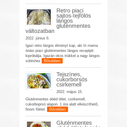
Retro piaci
sajtos-tejfölös
lángos
gluténmentes
változatban
2022. június 6.
Igazi retro lángos élményt kap, aki Iri mama
óriási piaci gluténmentes lángos receptjét
kipróbálja. Igazán okos trükkel a nagy lángos
sütéshez
Bővebben
Tejszínes,
cukorborsós
csirkemell
2022. május 15.
Gluténmentes ebéd ötlet, csirkemell,
cukorboprsó alapon. 1 óra alatt elkészíthető,
finom főétel.
Bővebben
Gluténmentes