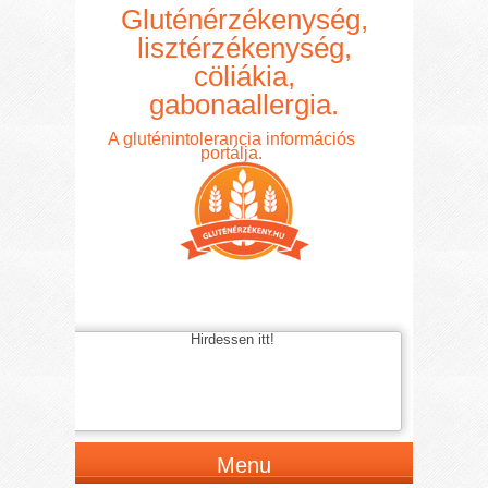
Gluténérzékenység,
lisztérzékenység,
cöliákia,
gabonaallergia.
A gluténintolerancia információs
portálja.
Hirdessen itt!
Menu