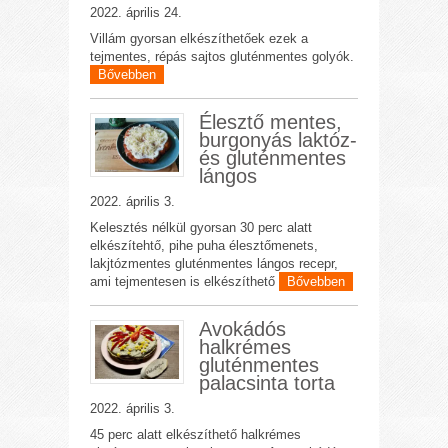
2022. április 24.
Villám gyorsan elkészíthetőek ezek a
tejmentes, répás sajtos gluténmentes golyók.
Bővebben
Élesztő mentes,
burgonyás laktóz-
és gluténmentes
lángos
2022. április 3.
Kelesztés nélkül gyorsan 30 perc alatt
elkészítehtő, pihe puha élesztőmenets,
lakjtózmentes gluténmentes lángos recepr,
ami tejmentesen is elkészíthető
Bővebben
Avokádós
halkrémes
gluténmentes
palacsinta torta
2022. április 3.
45 perc alatt elkészíthető halkrémes