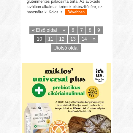
gluténmentes palacsinta torta. Az avokádó
kiválóan alkalmas krémek elkészítésére, ezt
használta ki Kolos is.
Bővebben
« Első oldal
«
6
7
8
9
10
11
12
13
14
»
Utolsó oldal