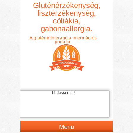
Gluténérzékenység,
lisztérzékenység,
cöliákia,
gabonaallergia.
A gluténintolerancia információs
portálja.
Hirdessen itt!
Menu