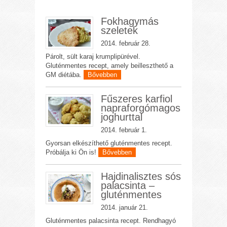
Fokhagymás
szeletek
2014. február 28.
Párolt, sült karaj krumplipürével.
Gluténmentes recept, amely beilleszthető a
GM diétába.
Bővebben
Fűszeres karfiol
napraforgómagos
joghurttal
2014. február 1.
Gyorsan elkészíthető gluténmentes recept.
Próbálja ki Ön is!
Bővebben
Hajdinalisztes sós
palacsinta –
gluténmentes
2014. január 21.
Gluténmentes palacsinta recept. Rendhagyó