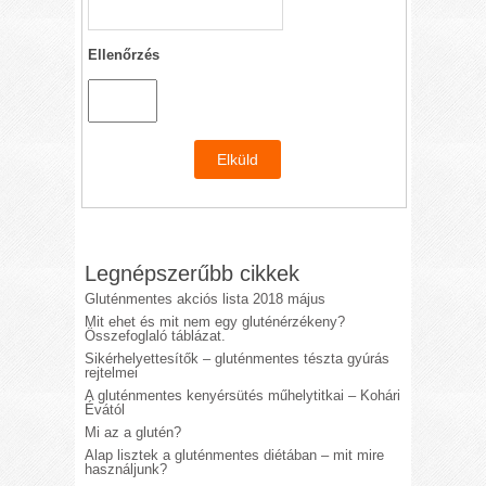
Ellenőrzés
Legnépszerűbb cikkek
Gluténmentes akciós lista 2018 május
Mit ehet és mit nem egy gluténérzékeny?
Összefoglaló táblázat.
Sikérhelyettesítők – gluténmentes tészta gyúrás
rejtelmei
A gluténmentes kenyérsütés műhelytitkai – Kohári
Évától
Mi az a glutén?
Alap lisztek a gluténmentes diétában – mit mire
használjunk?