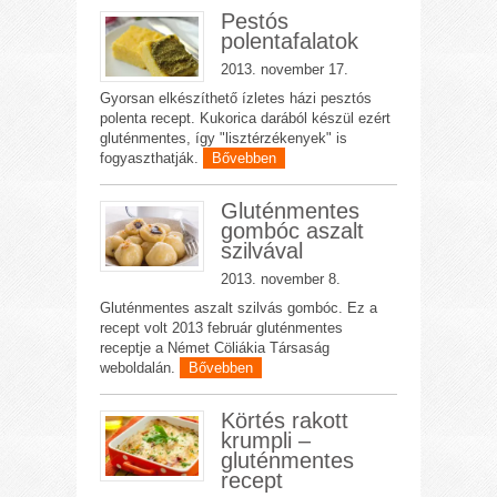
Pestós
polentafalatok
2013. november 17.
Gyorsan elkészíthető ízletes házi pesztós
polenta recept. Kukorica darából készül ezért
gluténmentes, így "lisztérzékenyek" is
fogyaszthatják.
Bővebben
Gluténmentes
gombóc aszalt
szilvával
2013. november 8.
Gluténmentes aszalt szilvás gombóc. Ez a
recept volt 2013 február gluténmentes
receptje a Német Cöliákia Társaság
weboldalán.
Bővebben
Körtés rakott
krumpli –
gluténmentes
recept