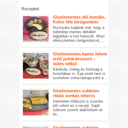
Receptek
Gluténmentes dió bundás,
Kolos féle túrógombóc
Bizonyára tudjátok már, hogy a
tejfehérje mentes diétából
legjobban a túró hiányzik. Most
elkészítettem túrógombócot,...
Gluténmentes hamis fekete
erdő pohárdesszert –
sütés nélkül
Kánikula, meleg és forróság a
konyhában is. Épp ezért nem is
szerettem volna bekapcsolni a...
Gluténmentes cukkinis-
répás sonkás tekercs
Interneten többször is szembe
jött velem ez a recept. Saját
ízlésem szerint alakítottam át
és...
Gluténmentes cukkinis