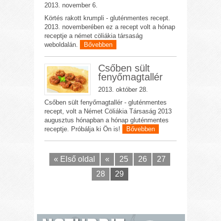
2013. november 6.
Körtés rakott krumpli - gluténmentes recept.
2013. novemberében ez a recept volt a hónap
receptje a német cöliákia társaság
weboldalán.
Bővebben
Csőben sült
fenyőmagtallér
2013. október 28.
Csőben sült fenyőmagtallér - gluténmentes
recept, volt a Német Cöliákia Társaság 2013
augusztus hónapban a hónap gluténmentes
receptje. Próbálja ki Ön is!
Bővebben
« Első oldal
«
25
26
27
28
29