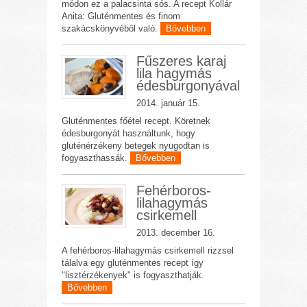
módon ez a palacsinta sós. A recept Kollár
Anita: Gluténmentes és finom
szakácskönyvéből való.
Bővebben
Fűszeres karaj
lila hagymás
édesburgonyával
2014. január 15.
Gluténmentes főétel recept. Köretnek
édesburgonyát használtunk, hogy
gluténérzékeny betegek nyugodtan is
fogyaszthassák.
Bővebben
Fehérboros-
lilahagymás
csirkemell
2013. december 16.
A fehérboros-lilahagymás csirkemell rizzsel
tálalva egy gluténmentes recept így
"lisztérzékenyek" is fogyaszthatják.
Bővebben