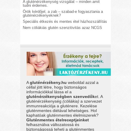
A gluténérzékenység vizsgálat – minden amit
tudni érdemes.
Örök kérdőjel, a zab – szabad-e fogyasztania a
gluténérzékenyeknek?
Speciális étkezés és mentes étel házhozszállítás
Nem cöliákiás glutén szenzitivitás azaz NCGS
A
gluténérzékeny.hu
weboldal azzal a
céllal jött létre, hogy biztonságos
információkkal lássa el a
gluténérzékenységben szenvedők
et. A
gluténérzékenység
(cöliákia)
a szervezet
immunreakciója a gluténere. Kezelése
gluténmentes diétával lehetséges. Hol
kaphatóak gluténmentes élelmiszerek?
Gluténmentes ételreceptjeinket
felhasználva változatossá és
biztonságossá teheti a gluténmentes