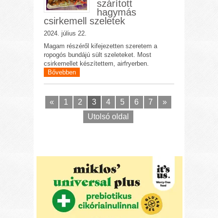
szárított
hagymás
csirkemell szeletek
2024. július 22.
Magam részéről kifejezetten szeretem a
ropogós bundájú sült szeleteket. Most
csirkemellet készítettem, airfryerben.
Bővebben
«
1
2
3
4
5
6
7
»
Utolsó oldal