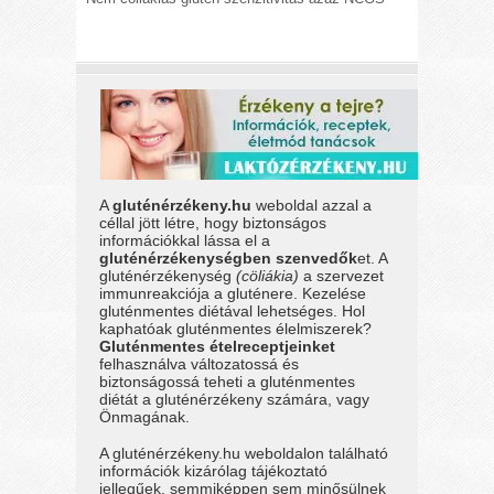
A
gluténérzékeny.hu
weboldal azzal a
céllal jött létre, hogy biztonságos
információkkal lássa el a
gluténérzékenységben szenvedők
et. A
gluténérzékenység
(cöliákia)
a szervezet
immunreakciója a gluténere. Kezelése
gluténmentes diétával lehetséges. Hol
kaphatóak gluténmentes élelmiszerek?
Gluténmentes ételreceptjeinket
felhasználva változatossá és
biztonságossá teheti a gluténmentes
diétát a gluténérzékeny számára, vagy
Önmagának.
A gluténérzékeny.hu weboldalon található
információk kizárólag tájékoztató
jellegűek, semmiképpen sem minősülnek