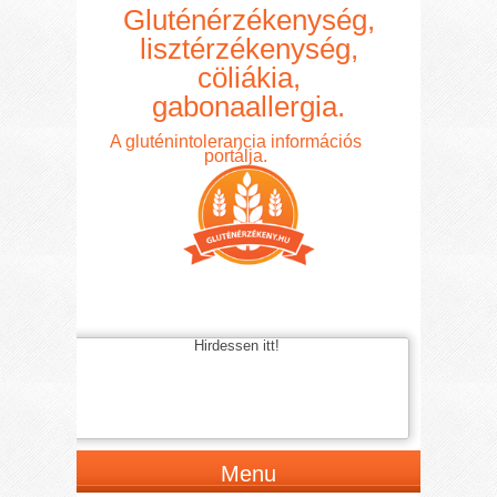
Gluténérzékenység,
lisztérzékenység,
cöliákia,
gabonaallergia.
A gluténintolerancia információs
portálja.
Hirdessen itt!
Menu