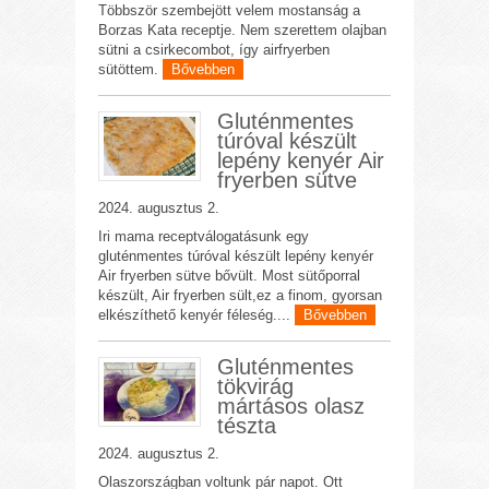
Többször szembejött velem mostanság a
Borzas Kata receptje. Nem szerettem olajban
sütni a csirkecombot, így airfryerben
sütöttem.
Bővebben
Gluténmentes
túróval készült
lepény kenyér Air
fryerben sütve
2024. augusztus 2.
Iri mama receptválogatásunk egy
gluténmentes túróval készült lepény kenyér
Air fryerben sütve bővült. Most sütőporral
készült, Air fryerben sült,ez a finom, gyorsan
elkészíthető kenyér féleség....
Bővebben
Gluténmentes
tökvirág
mártásos olasz
tészta
2024. augusztus 2.
Olaszországban voltunk pár napot. Ott