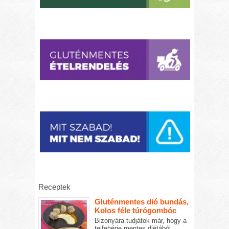
Receptek
Gluténmentes dió bundás,
Kolos féle túrógombóc
Bizonyára tudjátok már, hogy a
tejfehérje mentes diétából