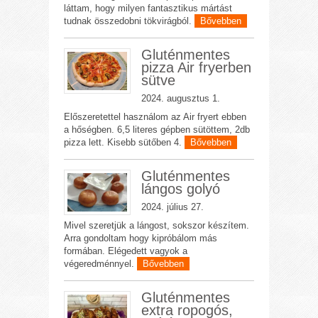
láttam, hogy milyen fantasztikus mártást
tudnak összedobni tökvirágból.
Bővebben
Gluténmentes
pizza Air fryerben
sütve
2024. augusztus 1.
Előszeretettel használom az Air fryert ebben
a hőségben. 6,5 literes gépben sütöttem, 2db
pizza lett. Kisebb sütőben 4.
Bővebben
Gluténmentes
lángos golyó
2024. július 27.
Mivel szeretjük a lángost, sokszor készítem.
Arra gondoltam hogy kipróbálom más
formában. Elégedett vagyok a
végeredménnyel.
Bővebben
Gluténmentes
extra ropogós,