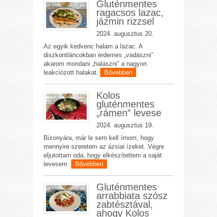
Gluténmentes
ragacsos lazac,
jázmin rizzsel
2024. augusztus 20.
Az egyik kedvenc halam a lazac. A
diszkontláncokban érdemes „vadászni”
akarom mondani „halászni” a nagyon
leakciózott halakat.
Bővebben
Kolos
gluténmentes
„rámen” levese
2024. augusztus 19.
Bizonyára, már le sem kell írnom, hogy
mennyire szeretem az ázsiai ízeket. Végre
eljutottam oda, hogy elkészítettem a saját
levesem.
Bővebben
Gluténmentes
arrabbiata szósz
zabtésztával,
ahogy Kolos