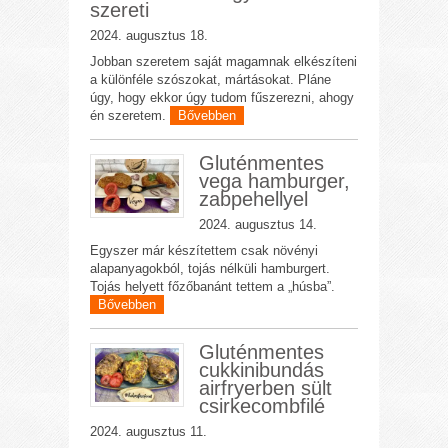
szereti
2024. augusztus 18.
Jobban szeretem saját magamnak elkészíteni
a különféle szószokat, mártásokat. Pláne
úgy, hogy ekkor úgy tudom fűszerezni, ahogy
én szeretem.
Bővebben
Gluténmentes
vega hamburger,
zabpehellyel
2024. augusztus 14.
Egyszer már készítettem csak növényi
alapanyagokból, tojás nélküli hamburgert.
Tojás helyett főzőbanánt tettem a „húsba”.
Bővebben
Gluténmentes
cukkinibundás
airfryerben sült
csirkecombfilé
2024. augusztus 11.