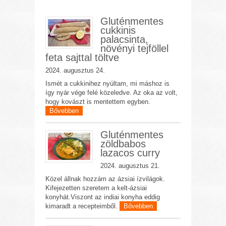
Gluténmentes
cukkinis
palacsinta,
növényi tejföllel
feta sajttal töltve
2024. augusztus 24.
Ismét a cukkinihez nyúltam, mi máshoz is
így nyár vége felé közeledve. Az oka az volt,
hogy kovászt is mentettem egyben.
Bővebben
Gluténmentes
zöldbabos
lazacos curry
2024. augusztus 21.
Közel állnak hozzám az ázsiai ízvilágok.
Kifejezetten szeretem a kelt-ázsiai
konyhát.Viszont az indiai konyha eddig
kimaradt a recepteimből.
Bővebben