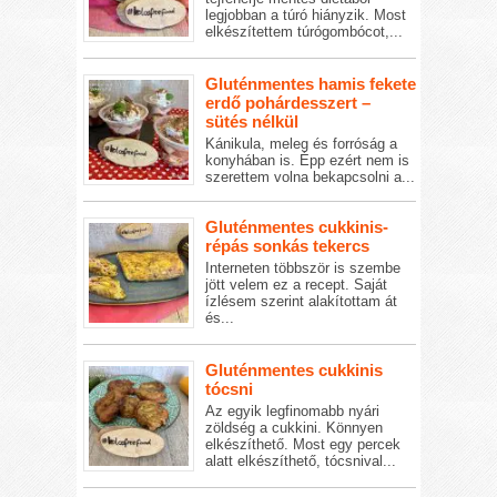
legjobban a túró hiányzik. Most
elkészítettem túrógombócot,...
Gluténmentes hamis fekete
erdő pohárdesszert –
sütés nélkül
Kánikula, meleg és forróság a
konyhában is. Épp ezért nem is
szerettem volna bekapcsolni a...
Gluténmentes cukkinis-
répás sonkás tekercs
Interneten többször is szembe
jött velem ez a recept. Saját
ízlésem szerint alakítottam át
és...
Gluténmentes cukkinis
tócsni
Az egyik legfinomabb nyári
zöldség a cukkini. Könnyen
elkészíthető. Most egy percek
alatt elkészíthető, tócsnival...