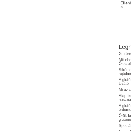
Ellen
s
Legn
Glutén
Mit eh
Összefo
Sikérhe
rejtelm
A glut
Évától
Mi az a
Alap li
haszná
A glut
érdeme
Örök ké
glutén
Speciál