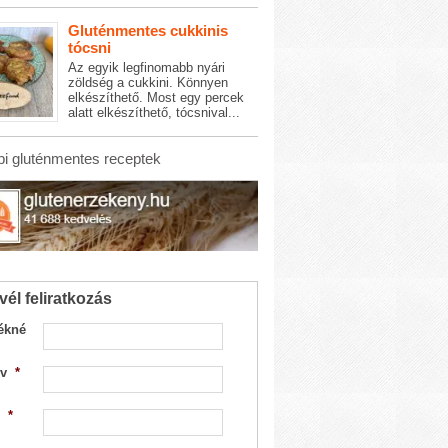
Gluténmentes cukkinis
tócsni
Az egyik legfinomabb nyári
zöldség a cukkini. Könnyen
elkészíthető. Most egy percek
alatt elkészíthető, tócsnival...
i gluténmentes receptek
vél feliratkozás
ékné
v
*
*