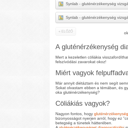
Synlab - gluténérzékenység vizsgá
Synlab - gluténérzékenység vizsg
« ELŐZŐ
ol
A gluténérzékenység dia
Mert a kezeletlen cöliákia visszafordíth
felszívódási zavarokat okoz!
Miért vagyok felpuffadv
Már annyit diétáztam és nem segít semm
Sokat olvastam ebben a témában, és gy
oka gluténérzékenység?
Cöliákiás vagyok?
Nagyon fontos, hogy
gluténérzékenység
bizonyosságot nyerjen arról, hogy ez ”c
betegség a tünetek hátterében.
A
gluténérzékenységet diagnosztizálni
m