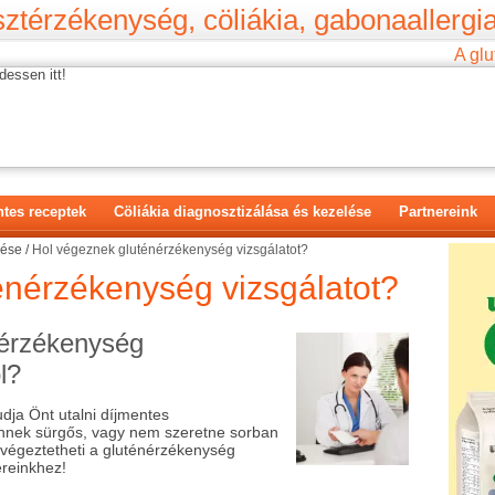
ztérzékenység, cöliákia, gabonaallergia
A glu
dessen itt!
tes receptek
Cöliákia diagnosztizálása és kezelése
Partnereink
lése
/
Hol végeznek gluténérzékenység vizsgálatot?
énérzékenység vizsgálatot?
nérzékenység
l?
dja Önt utalni díjmentes
Önnek sürgős, vagy nem szeretne sorban
elvégeztetheti a gluténérzékenység
ereinkhez!