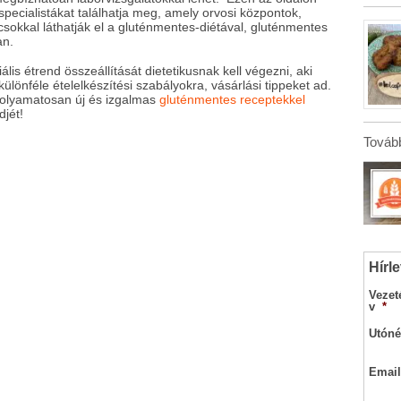
specialistákat találhatja meg, amely orvosi központok,
csokkal láthatják el a gluténmentes-diétával, gluténmentes
an.
s étrend összeállítását dietetikusnak kell végezni, aki
ülönféle ételelkészítési szabályokra, vásárlási tippeket ad.
folyamatosan új és izgalmas
gluténmentes receptekkel
djét!
Tovább
Hírle
Vezet
v
*
Utóné
Email