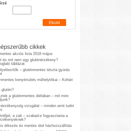
őrzé
épszerűbb cikkek
mentes akciós lista 2018 május
et és mit nem egy gluténérzékeny?
glaló táblázat.
lyettesítők – gluténmentes tészta gyúrás
ei
énmentes kenyérsütés műhelytitkai – Kohári
 glutén?
sztek a gluténmentes diétában – mit mire
ljunk?
énérzékenység vizsgálat – minden amit tudni
s.
rdőjel, a zab – szabad-e fogyasztania a
érzékenyeknek?
is étkezés és mentes étel házhozszállítás