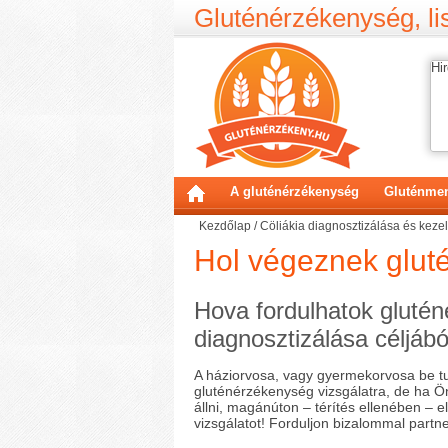
Gluténérzékenység, lis
Hir
A gluténérzékenység
Gluténmen
Kezdőlap
/
Cöliákia diagnosztizálása és keze
Hol végeznek glut
Hova fordulhatok gluté
diagnosztizálása céljábó
A háziorvosa, vagy gyermekorvosa be tu
gluténérzékenység vizsgálatra, de ha 
állni, magánúton – térítés ellenében – 
vizsgálatot! Forduljon bizalommal partn