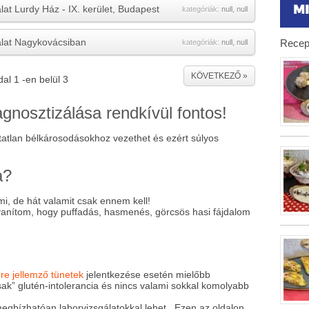
lat Lurdy Ház - IX. kerület, Budapest
kategóriák:
null
,
null
álat Nagykovácsiban
Recep
kategóriák:
null
,
null
KÖVETKEZŐ »
dal
1
-en belül
3
gnosztizálása rendkívül fontos!
atatlan bélkárosodásokhoz vezethet és ezért súlyos
a?
i, de hát valamit csak ennem kell!
anítom, hogy puffadás, hasmenés, görcsös hasi fájdalom
re jellemző tünetek
jelentkezése esetén mielőbb
sak” glutén-intolerancia és nincs valami sokkal komolyabb
egbízhatóan laborvizsgálatokkal lehet. Ezen az oldalon