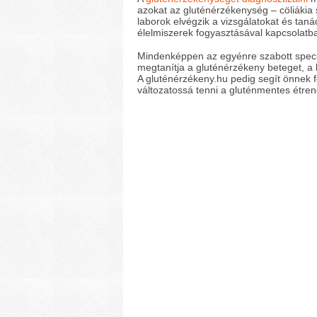
azokat az gluténérzékenység – cöliákia 
laborok elvégzik a vizsgálatokat és taná
élelmiszerek fogyasztásával kapcsolatb
Mindenképpen az egyénre szabott speciáli
megtanítja a gluténérzékeny beteget, a k
A gluténérzékeny.hu pedig segít önnek 
változatossá tenni a gluténmentes étren