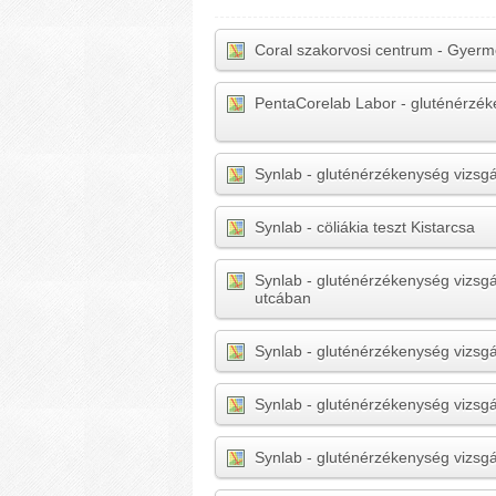
Coral szakorvosi centrum - Gyerm
PentaCorelab Labor - gluténérzéke
Synlab - gluténérzékenység vizsgá
Synlab - cöliákia teszt Kistarcsa
Synlab - gluténérzékenység vizsgá
utcában
Synlab - gluténérzékenység vizsg
Synlab - gluténérzékenység vizsg
Synlab - gluténérzékenység vizsg