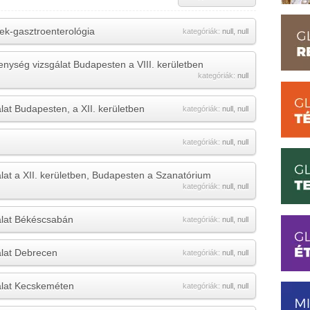
ek-gasztroenterológia
kategóriák:
null
,
null
nység vizsgálat Budapesten a VIII. kerületben
kategóriák:
null
lat Budapesten, a XII. kerületben
kategóriák:
null
,
null
kategóriák:
null
,
null
lat a XII. kerületben, Budapesten a Szanatórium
kategóriák:
null
,
null
álat Békéscsabán
kategóriák:
null
,
null
álat Debrecen
kategóriák:
null
,
null
álat Kecskeméten
kategóriák:
null
,
null