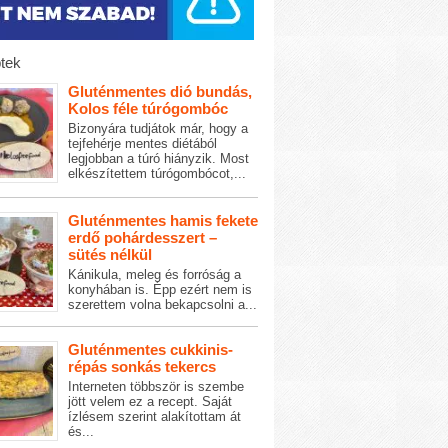
tek
Gluténmentes dió bundás,
Kolos féle túrógombóc
Bizonyára tudjátok már, hogy a
tejfehérje mentes diétából
legjobban a túró hiányzik. Most
elkészítettem túrógombócot,...
Gluténmentes hamis fekete
erdő pohárdesszert –
sütés nélkül
Kánikula, meleg és forróság a
konyhában is. Épp ezért nem is
szerettem volna bekapcsolni a...
Gluténmentes cukkinis-
répás sonkás tekercs
Interneten többször is szembe
jött velem ez a recept. Saját
ízlésem szerint alakítottam át
és...