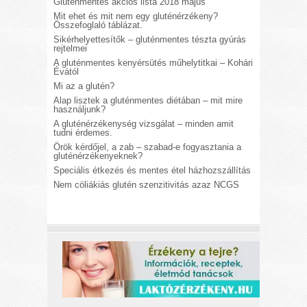
Gluténmentes akciós lista 2018 május
Mit ehet és mit nem egy gluténérzékeny?
Összefoglaló táblázat.
Sikérhelyettesítők – gluténmentes tészta gyúrás
rejtelmei
A gluténmentes kenyérsütés műhelytitkai – Kohári
Évától
Mi az a glutén?
Alap lisztek a gluténmentes diétában – mit mire
használjunk?
A gluténérzékenység vizsgálat – minden amit
tudni érdemes.
Örök kérdőjel, a zab – szabad-e fogyasztania a
gluténérzékenyeknek?
Speciális étkezés és mentes étel házhozszállítás
Nem cöliákiás glutén szenzitivitás azaz NCGS