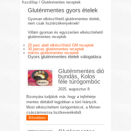
Kezdőlap
/
Gluténmentes receptek
Gluténmentes gyors ételek
Gyorsan elkészíthető gluténmentes ételek,
nem csak lisztérzékenyeknek!
Villám gyorsan és egyszerűen elkészítehető
gluténmentes receptek.
20 perc alatt elkészíthető GM receptek
30 perces gluténmentes receptek
mikrós gluténmentes receptek
Gyors gluténmentes ételek válogatása
Gluténmentes dió
bundás, Kolos
féle túrógombóc
2025. augusztus 8.
Bizonyára tudjátok már, hogy a tejfehérje
mentes diétából legjobban a túró hiányzik.
Most elkészítettem túrógombócot, a Mimen
császármorzsa lisztkeverékéből.
Bővebben