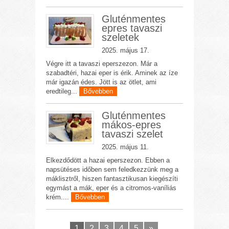
Gluténmentes
epres tavaszi
szeletek
2025. május 17.
Végre itt a tavaszi eperszezon. Már a
szabadtéri, hazai eper is érik. Aminek az íze
már igazán édes. Jött is az ötlet, ami
eredtileg...
Bővebben
Gluténmentes
mákos-epres
tavaszi szelet
2025. május 11.
Elkezdődött a hazai eperszezon. Ebben a
napsütéses időben sem feledkezzünk meg a
máklisztről, hiszen fantasztikusan kiegészíti
egymást a mák, eper és a citromos-vaníliás
krém....
Bővebben
1
2
3
4
5
»