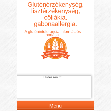
Gluténérzékenység,
lisztérzékenység,
cöliákia,
gabonaallergia.
A gluténintolerancia információs
portálja.
Hirdessen itt!
Menu