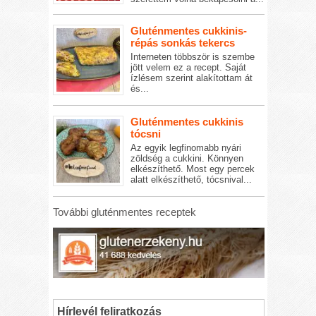
Gluténmentes cukkinis-
répás sonkás tekercs
Interneten többször is szembe
jött velem ez a recept. Saját
ízlésem szerint alakítottam át
és...
Gluténmentes cukkinis
tócsni
Az egyik legfinomabb nyári
zöldség a cukkini. Könnyen
elkészíthető. Most egy percek
alatt elkészíthető, tócsnival...
További gluténmentes receptek
Hírlevél feliratkozás