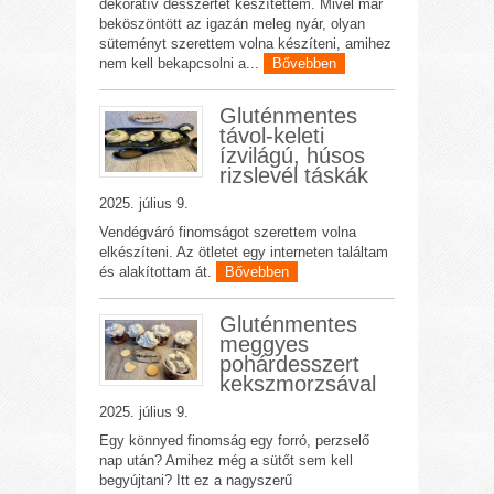
dekoratív desszertet készítettem. Mivel már
beköszöntött az igazán meleg nyár, olyan
süteményt szerettem volna készíteni, amihez
nem kell bekapcsolni a...
Bővebben
Gluténmentes
távol-keleti
ízvilágú, húsos
rizslevél táskák
2025. július 9.
Vendégváró finomságot szerettem volna
elkészíteni. Az ötletet egy interneten találtam
és alakítottam át.
Bővebben
Gluténmentes
meggyes
pohárdesszert
kekszmorzsával
2025. július 9.
Egy könnyed finomság egy forró, perzselő
nap után? Amihez még a sütőt sem kell
begyújtani? Itt ez a nagyszerű