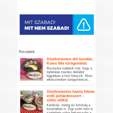
Receptek
Gluténmentes dió bundás,
Kolos féle túrógombóc
Bizonyára tudjátok már, hogy a
tejfehérje mentes diétából
legjobban a túró hiányzik. Most
elkészítettem túrógombócot,...
Gluténmentes hamis fekete
erdő pohárdesszert –
sütés nélkül
Kánikula, meleg és forróság a
konyhában is. Épp ezért nem is
szerettem volna bekapcsolni a...