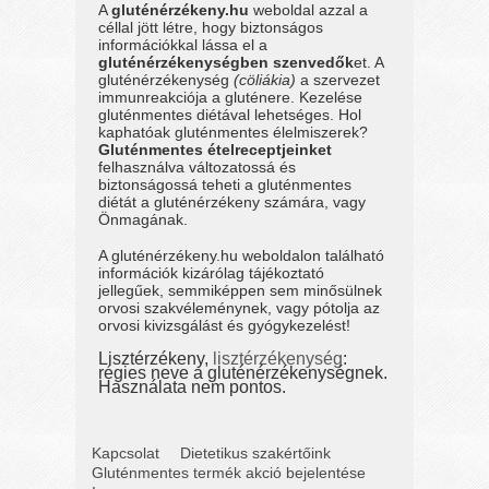
A
gluténérzékeny.hu
weboldal azzal a
céllal jött létre, hogy biztonságos
információkkal lássa el a
gluténérzékenységben szenvedők
et. A
gluténérzékenység
(cöliákia)
a szervezet
immunreakciója a gluténere. Kezelése
gluténmentes diétával lehetséges. Hol
kaphatóak gluténmentes élelmiszerek?
Gluténmentes ételreceptjeinket
felhasználva változatossá és
biztonságossá teheti a gluténmentes
diétát a gluténérzékeny számára, vagy
Önmagának.
A gluténérzékeny.hu weboldalon található
információk kizárólag tájékoztató
jellegűek, semmiképpen sem minősülnek
orvosi szakvéleménynek, vagy pótolja az
orvosi kivizsgálást és gyógykezelést!
Lisztérzékeny,
lisztérzékenység
:
régies neve a gluténérzékenységnek.
Használata nem pontos.
Kapcsolat
Dietetikus szakértőink
Gluténmentes termék akció bejelentése