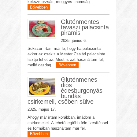
kekszmorzsás, meggyes finomság.
Bővebben
Gluténmentes
tavaszi palacsinta
piramis
2025. június 6.
Sokszor írtam már le, hogy ha palacsinta
akkor az csakis a Mester Család palacsinta
lisztje lehet az. Most is azt használtam fel,
mellé gazdag...
Bővebben
Gluténmenes
diós
édesburgonyás
bundás
csirkemell, csőben sülve
2025. május 17.
Ahogy már írtam korábban, imádom a
csirkemellet. A lehető legtöbb féle ízesítéssel
és formában használtam már fel.
Bővebben