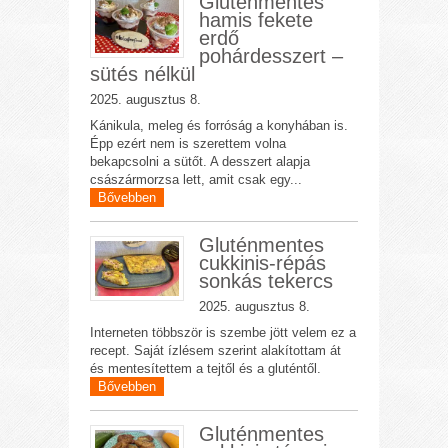
Gluténmentes
hamis fekete
erdő
pohárdesszert –
sütés nélkül
2025. augusztus 8.
Kánikula, meleg és forróság a konyhában is.
Épp ezért nem is szerettem volna
bekapcsolni a sütőt. A desszert alapja
császármorzsa lett, amit csak egy...
Bővebben
Gluténmentes
cukkinis-répás
sonkás tekercs
2025. augusztus 8.
Interneten többször is szembe jött velem ez a
recept. Saját ízlésem szerint alakítottam át
és mentesítettem a tejtől és a gluténtől.
Bővebben
Gluténmentes