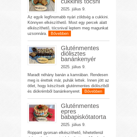
cukkinis tócsni
2025. július 9.
Az egyik legfinomabb nyári zöldség a cukkini.
Könnyen elkészíthető. Most egy percek alatt
elkészíthető, tócsnival leptem meg magunkat
uzsonnára.
Bővebben
Gluténmentes
diólisztes
banánkenyér
2025. július 9.
Maradt néhány banán a kamrában. Rendesen
meg is érettek már, puhák lettek. Innen jött az
ötlet, hogy készítsek gluténmentes diólisztből
és diókrémből banánkenyeret.
Bővebben
Gluténmentes
epres
babapiskótatorta
2025. július 9.
Roppant gyorsan elkészíthető, hihetetlenül