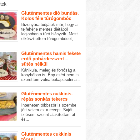
tek
Gluténmentes dió bundás,
Kolos féle túrógombóc
Bizonyára tudjátok már, hogy a
tejfehérje mentes diétából
legjobban a túró hiányzik. Most
elkészítettem túrógombócot,...
Gluténmentes hamis fekete
erdő pohárdesszert –
sütés nélkül
Kánikula, meleg és forróság a
konyhában is. Épp ezért nem is
szerettem volna bekapcsolni a...
Gluténmentes cukkinis-
répás sonkás tekercs
Interneten többször is szembe
jött velem ez a recept. Saját
ízlésem szerint alakítottam át
és...
Gluténmentes cukkinis
tócsni