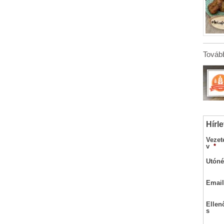
Tovább
Hírle
Vezet
v
*
Utóné
Email
Ellen
s