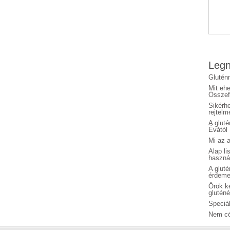
Legn
Glutén
Mit eh
Összefo
Sikérhe
rejtelm
A glut
Évától
Mi az a
Alap li
haszná
A glut
érdeme
Örök ké
glutén
Speciál
Nem cö