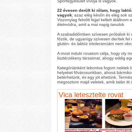
Sportegyesület vívója is vagyok.
22 évesen derült ki rólam, hogy laktó
vagyok
; azaz elég későn és elég sok s
Viszonylag felnőtt fejjel kellett átállnom 
életmódra, amit a mai napig tanulok.
A szabadidőmben szívesen próbálok ki ú
főzök, de ugyanígy szívesen derítek fel 
glutén- és laktóz intoleranciám nem oko
A most induló rovatom célja, hogy oly 
lisztérzékeny társaimat, ahogy eddig e
Kategóriánként lebontva fogom nektek 
helyeket fővárosunkban, ahová bármikor
betérhetünk, és egy jót ehetünk. Termés
megosztom majd veletek, amik talán itt 
Vica letesztelte rovat