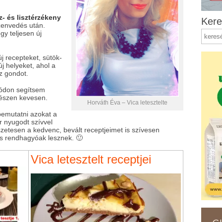
z- és lisztérzékeny
Kere
zenvedés után.
egy teljesen új
j recepteket, sütök-
új helyeket, ahol a
z gondot.
módon segítsem
gészen kevesen.
Horváth Éva – Vica letesztelte
bemutatni azokat a
 nyugodt szívvel
zetesen a kedvenc, bevált receptjeimet is szívesen
is rendhagyóak lesznek. 🙂
Vica letesztelt receptjei