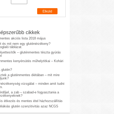
épszerűbb cikkek
mentes akciós lista 2018 május
et és mit nem egy gluténérzékeny?
glaló táblázat.
lyettesítők – gluténmentes tészta gyúrás
ei
énmentes kenyérsütés műhelytitkai – Kohári
 glutén?
sztek a gluténmentes diétában – mit mire
ljunk?
énérzékenység vizsgálat – minden amit tudni
s.
rdőjel, a zab – szabad-e fogyasztania a
érzékenyeknek?
is étkezés és mentes étel házhozszállítás
liákiás glutén szenzitivitás azaz NCGS