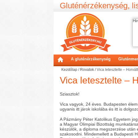
Gluténérzékenység, lis
Hir
A gluténérzékenység
Gluténmen
Kezdőlap
/
Rovatok
/
Vica letesztelte – Horvá
Vica letesztelte – 
Sziasztok!
Vica vagyok, 24 éves. Budapesten élem
ugyanis itt járok iskolába és itt is dolgo
A Pázmány Péter Katolikus Egyetem jog
a Magyar Olimpiai Bizottság munkatárs
készülök, a diploma megszerzése után 
szakosodni. Mindemellett a Budapesti 