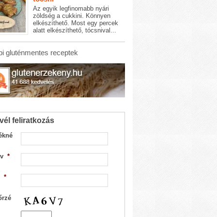
Az egyik legfinomabb nyári
zöldség a cukkini. Könnyen
elkészíthető. Most egy percek
alatt elkészíthető, tócsnival...
i gluténmentes receptek
vél feliratkozás
ékné
v
*
*
őrzé