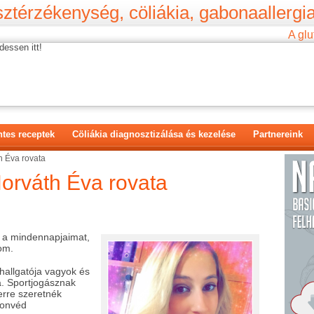
ztérzékenység, cöliákia, gabonaallergia
A glu
dessen itt!
tes receptek
Cöliákia diagnosztizálása és kezelése
Partnereink
th Éva rovata
Horváth Éva rovata
 a mindennapjaimat,
zom.
hallgatója vagyok és
a. Sportjogásznak
erre szeretnék
Honvéd