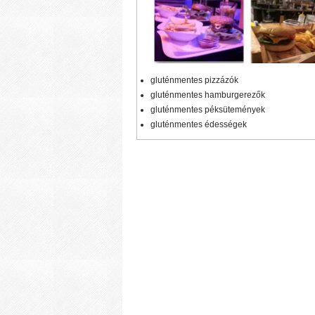
gluténmentes pizzázók
gluténmentes hamburgerezők
gluténmentes péksütemények
gluténmentes édességek