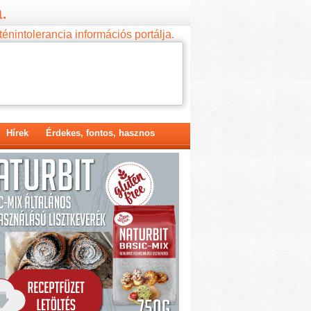
.
ténintolerancia információs portálja.
Hírek
Érdekes, fontos, hasznos