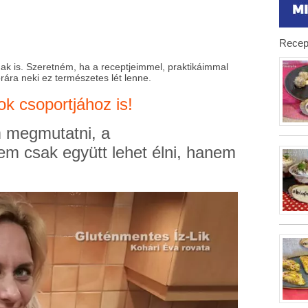
Recep
k is. Szeretném, ha a receptjeimmel, praktikáimmal
rára neki ez természetes lét lenne.
k csoportjához is!
 megmutatni, a
em csak együtt lehet élni, hanem