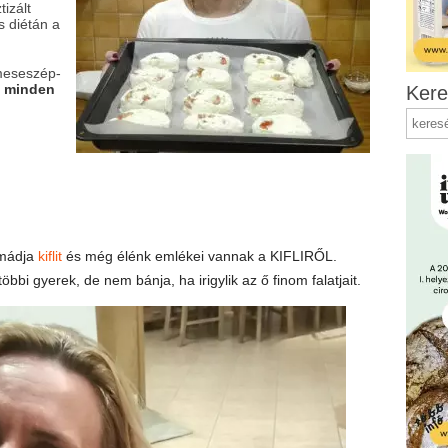
izált
s diétán a
meseszép-
 minden
Kere
imádja
kiflit
és még élénk emlékei vannak a KIFLIRŐL.
öbbi gyerek, de nem bánja, ha irigylik az ő finom falatjait.