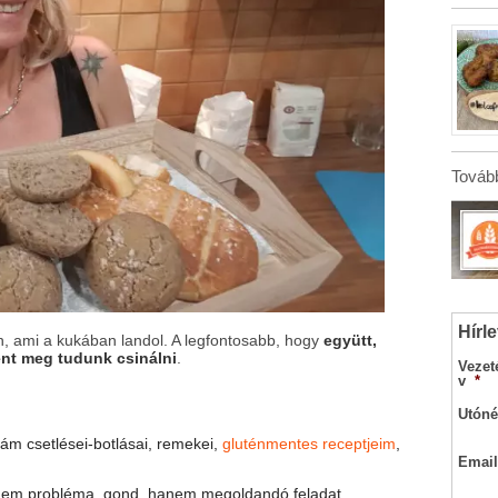
Tovább
Hírle
an, ami a kukában landol. A legfontosabb, hogy
együtt,
nt meg tudunk csinálni
.
Vezet
v
*
Utóné
ám csetlései-botlásai, remekei,
gluténmentes receptjeim
,
Email
em probléma, gond, hanem megoldandó feladat