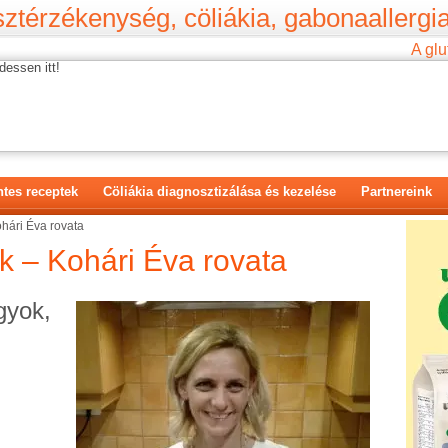
ztérzékenység, cöliákia, gabonaallergia
A glu
dessen itt!
tes receptek
Cöliákia diagnosztizálása és kezelése
Partnereink
ohári Éva rovata
k – Kohári Éva rovata
gyok,