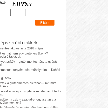
őrzé
épszerűbb cikkek
mentes akciós lista 2018 május
et és mit nem egy gluténérzékeny?
glaló táblázat.
lyettesítők – gluténmentes tészta gyúrás
ei
énmentes kenyérsütés műhelytitkai – Kohári
 glutén?
sztek a gluténmentes diétában – mit mire
ljunk?
énérzékenység vizsgálat – minden amit tudni
s.
rdőjel, a zab – szabad-e fogyasztania a
érzékenyeknek?
is étkezés és mentes étel házhozszállítás