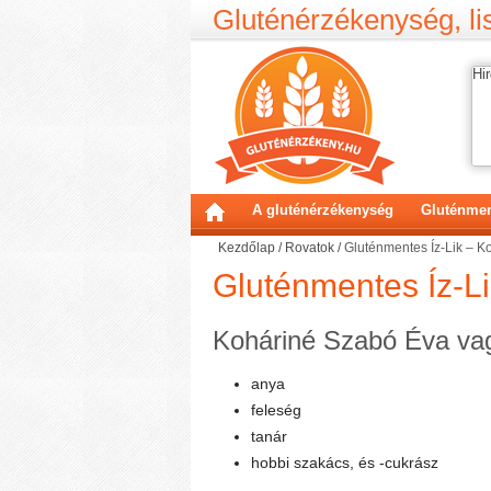
Gluténérzékenység, lis
Hir
A gluténérzékenység
Gluténmen
Kezdőlap
/
Rovatok
/
Gluténmentes Íz-Lik – K
Gluténmentes Íz-Li
Koháriné Szabó Éva va
anya
feleség
tanár
hobbi szakács, és -cukrász