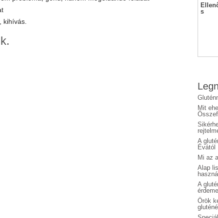
Ellen
at
s
, kihívás.
k.
Legn
Glutén
Mit eh
Összefo
Sikérhe
rejtelm
A glut
Évától
Mi az a
Alap li
haszná
A glut
érdeme
Örök ké
glutén
Speciál