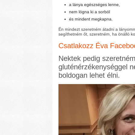
a lánya egészséges lenne,
nem lógna ki a sorból
és mindent megkapna.
Én mindezt szeretném átadni a lányomna
segíthetném őt, szeretném, ha önálló ko
Csatlakozz Éva Faceboo
Nektek pedig szeretném
gluténérzékenységgel n
boldogan lehet élni.