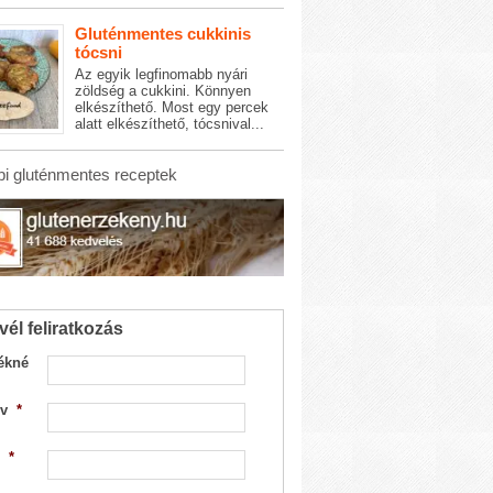
Gluténmentes cukkinis
tócsni
Az egyik legfinomabb nyári
zöldség a cukkini. Könnyen
elkészíthető. Most egy percek
alatt elkészíthető, tócsnival...
i gluténmentes receptek
vél feliratkozás
ékné
v
*
*