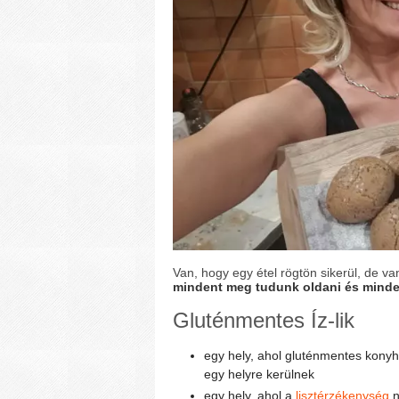
Van, hogy egy étel rögtön sikerül, de v
mindent meg tudunk oldani és minde
Gluténmentes Íz-lik
egy hely, ahol gluténmentes konyh
egy helyre kerülnek
egy hely, ahol a
lisztérzékenység
n