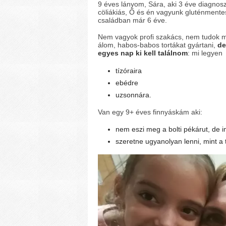
9 éves lányom, Sára, aki 3 éve diagnoszt
cöliákiás, Ő és én vagyunk gluténmente
családban már 6 éve.
Nem vagyok profi szakács, nem tudok 
álom, habos-babos tortákat gyártani,
de
egyes nap ki kell találnom
: mi legyen
tízóraira
ebédre
uzsonnára.
Van egy 9+ éves finnyáskám aki:
nem eszi meg a bolti pékárut, de 
szeretne ugyanolyan lenni, mint a t