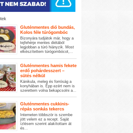
tek
Gluténmentes dió bundás,
Kolos féle túrógombóc
Bizonyára tudjátok már, hogy a
tejfehérje mentes diétából
legjobban a túró hiányzik. Most
elkészítettem túrógombócot,...
Gluténmentes hamis fekete
erdő pohárdesszert –
sütés nélkül
Kánikula, meleg és forróság a
konyhában is. Épp ezért nem is
szerettem volna bekapcsolni a...
Gluténmentes cukkinis-
répás sonkás tekercs
Interneten többször is szembe
jött velem ez a recept. Saját
ízlésem szerint alakítottam át
és...