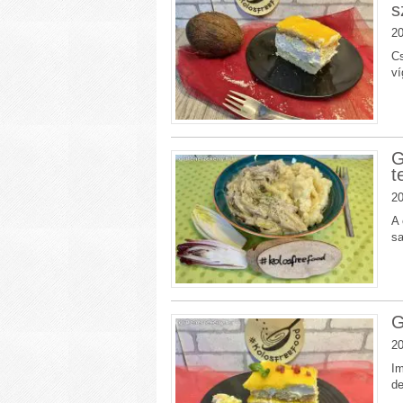
s
20
Cs
ví
G
t
20
A 
sa
G
20
Im
de