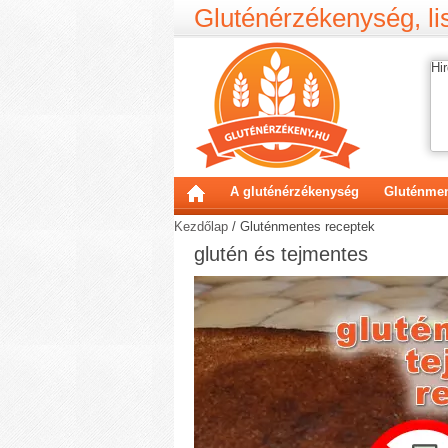
Gluténérzékenység, lis
Hir
A gluténérzékenység
Gluténmen
Kezdőlap
/
Gluténmentes receptek
glutén és tejmentes