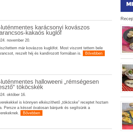
Recep
luténmentes karácsonyi kovászos
arancsos-kakaós kuglóf
24. november 20.
szítettem már kovászos kuglófot. Most viszont tettem bele
rancsot, reszelt héj és kandírozott formában is.
Bővebben
luténmentes halloweeni „rémségesen
jesztő” tököcskék
24. október 16.
erekekkel is könnyen elkészíthető „tököcske” receptet hoztam
. Persze a késsel óvatosan bánjunk és segítsünk a
yerekeknek.
Bővebben