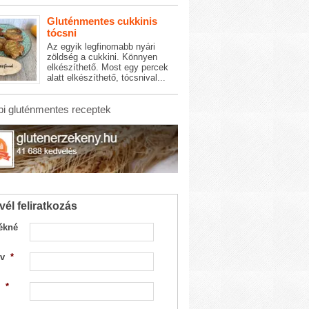
Gluténmentes cukkinis
tócsni
Az egyik legfinomabb nyári
zöldség a cukkini. Könnyen
elkészíthető. Most egy percek
alatt elkészíthető, tócsnival...
i gluténmentes receptek
vél feliratkozás
ékné
v
*
*