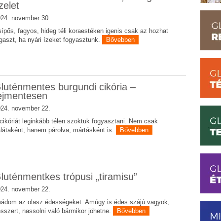
zelet
24. november 30.
ípős, fagyos, hideg téli koraestéken igenis csak az hozhat
gaszt, ha nyári ízeket fogyasztunk.
Bővebben
luténmentes burgundi cikória –
ejmentesen
24. november 22.
cikóriát leginkább télen szoktuk fogyasztani. Nem csak
látaként, hanem párolva, mártásként is.
Bővebben
luténmentkes trópusi „tiramisu”
24. november 22.
ádom az olasz édességeket. Amúgy is édes szájú vagyok,
sszert, nassolni való bármikor jöhetne.
Bővebben