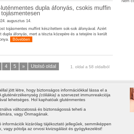
Nem cö
luténmentes dupla áfonyás, csokis muffin
 tojásmentesen
24. augusztus 14.
st tojásmentes muffint készítettem sok-sok áfonyával. Azért
tt dupla áfonyás, mert a tészta közepére és a tetejére is került
fonya.
Bővebben
4
5
»
Utolsó oldal
1. oldal a 58 oldalból
llal jött létre, hogy biztonságos információkkal lássa el a
 A gluténérzékenység
(cöliákia)
a szervezet immunreakciója
tával lehetséges. Hol kaphatóak gluténmentes
ználva változatossá és biztonságossá teheti a
számára, vagy Önmagának.
ó információk kizárólag tájékoztató jellegűek, semmiképpen
vagy pótolja az orvosi kivizsgálást és gyógykezelést!