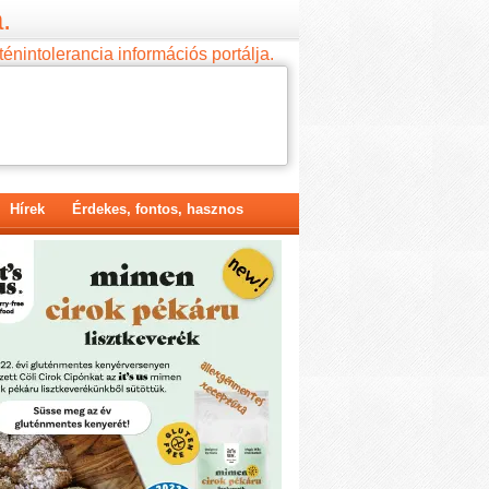
.
ténintolerancia információs portálja.
Hírek
Érdekes, fontos, hasznos