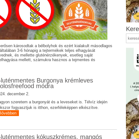
Kere
 erősen károsodtak a bélbolyhok és ezért kialakult másodlagos
általában 3-6 hónapig a tejtermékek teljes elhagyását
nvednek, és mellette gluténérzékenyek, esetleg saját
n elhagyása mellett, számukra hasznos a tejmentes és
luténmentes Burgonya krémleves
olosfreefood módra
24. december 2.
gyon szeretem a burgonyát és a leveseket is. Télvíz idején
kszor fogyasztjuk is itthon, ezerféleképpen elkészítve.
Bővebben
luténmentes kókuszkrémes, mangós