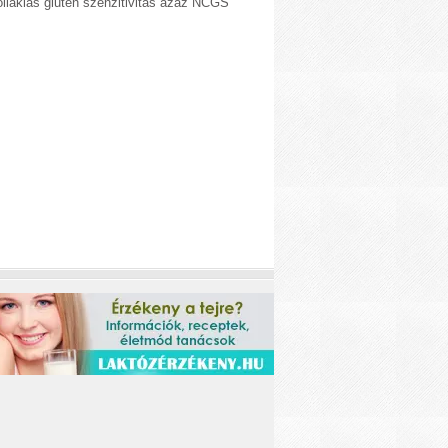
liákiás glutén szenzitivitás azaz NCGS