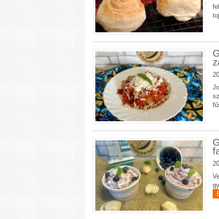
fe
to
G
z
20
Jo
sz
fű
G
f
20
Ve
gy