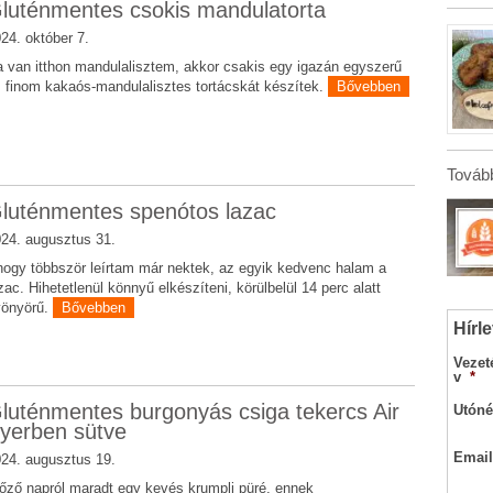
luténmentes csokis mandulatorta
24. október 7.
 van itthon mandulalisztem, akkor csakis egy igazán egyszerű
 finom kakaós-mandulalisztes tortácskát készítek.
Bővebben
Tovább
luténmentes spenótos lazac
24. augusztus 31.
ogy többször leírtam már nektek, az egyik kedvenc halam a
zac. Hihetetlenül könnyű elkészíteni, körülbelül 14 perc alatt
yönyörű.
Bővebben
Hírle
Vezet
v
*
luténmentes burgonyás csiga tekercs Air
Utóné
ryerben sütve
Email
24. augusztus 19.
őző napról maradt egy kevés krumpli püré, ennek