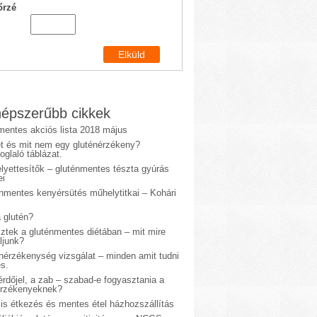
őrzé
épszerűbb cikkek
mentes akciós lista 2018 május
et és mit nem egy gluténérzékeny?
glaló táblázat.
lyettesítők – gluténmentes tészta gyúrás
ei
énmentes kenyérsütés műhelytitkai – Kohári
 glutén?
sztek a gluténmentes diétában – mit mire
ljunk?
énérzékenység vizsgálat – minden amit tudni
s.
rdőjel, a zab – szabad-e fogyasztania a
érzékenyeknek?
is étkezés és mentes étel házhozszállítás