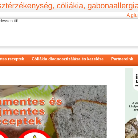
ztérzékenység, cöliákia, gabonaallergia
A glu
dessen itt!
tes receptek
Cöliákia diagnosztizálása és kezelése
Partnereink