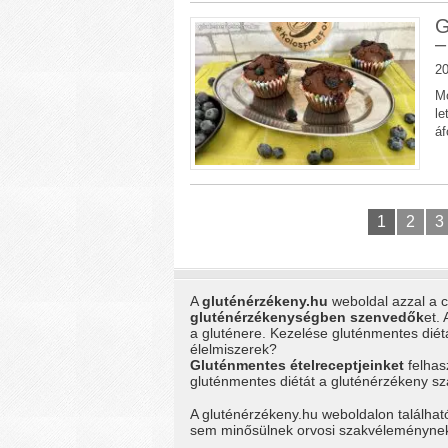
G
–
20
Mo
le
á
1
2
3
A
gluténérzékeny.hu
weboldal azzal a cé
gluténérzékenységben szenvedők
et.
a gluténere. Kezelése gluténmentes dié
élelmiszerek?
Gluténmentes ételreceptjeinket
felhas
gluténmentes diétát a gluténérzékeny 
A gluténérzékeny.hu weboldalon találhat
sem minősülnek orvosi szakvéleménynek, 