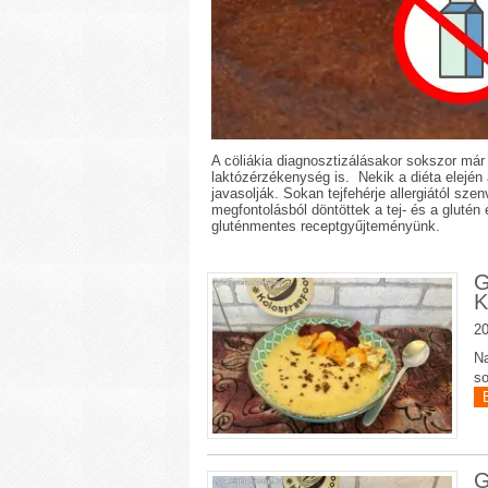
A cöliákia diagnosztizálásakor sokszor már
laktózérzékenység is. Nekik a diéta elején 
javasolják. Sokan tejfehérje allergiától sze
megfontolásból döntöttek a tej- és a gluté
gluténmentes receptgyűjteményünk.
G
K
20
Na
so
G