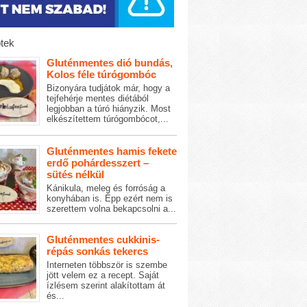
tek
Gluténmentes dió bundás,
Kolos féle túrógombóc
Bizonyára tudjátok már, hogy a
tejfehérje mentes diétából
legjobban a túró hiányzik. Most
elkészítettem túrógombócot,...
Gluténmentes hamis fekete
erdő pohárdesszert –
sütés nélkül
Kánikula, meleg és forróság a
konyhában is. Épp ezért nem is
szerettem volna bekapcsolni a...
Gluténmentes cukkinis-
répás sonkás tekercs
Interneten többször is szembe
jött velem ez a recept. Saját
ízlésem szerint alakítottam át
és...