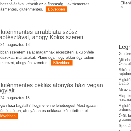
Ellen
lhasználásával készült ez a finomság. Laktózmentes,
s
jásmentes, gluténmentes.
Bővebben
luténmentes arrabbiata szósz
abtésztával, ahogy Kolos szereti
24. augusztus 18.
Legn
bban szeretem saját magamnak elkészíteni a különféle
Glutén
ószokat, mártásokat. Pláne úgy, hogy ekkor úgy tudom
Mit eh
szerezni, ahogy én szeretem.
Bővebben
Összefo
Sikérhe
rejtelm
A glut
Évától
luténmentes céklás áfonyás házi vegán
agylalt
Mi az a
Alap li
24. augusztus 15.
haszná
gán házi fagylalt? Hogyne lenne lehetséges! Most igazán
A glut
érdeme
ümölcsösen, áfonyásan és céklásan készítettem el.
Örök ké
Bővebben
glutén
Speciál