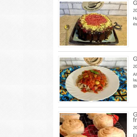
G
20
Ha
és
G
20
Ah
la
g
G
f
20
El