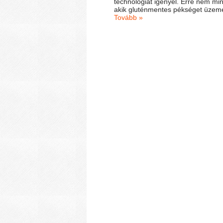
technológiát igényel. Erre nem min
akik gluténmentes pékséget üzeme
Tovább »