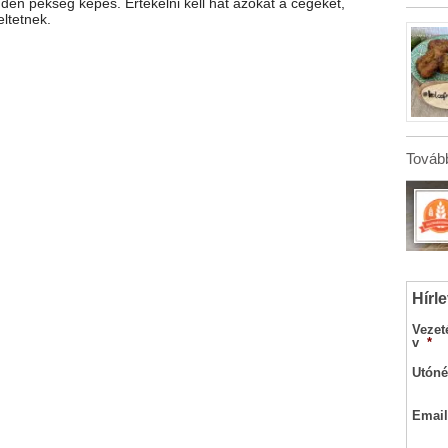
den pékség képes. Értékelni kell hát azokat a cégeket,
ltetnek.
Tovább
Hírle
Vezet
v
*
Utóné
Email