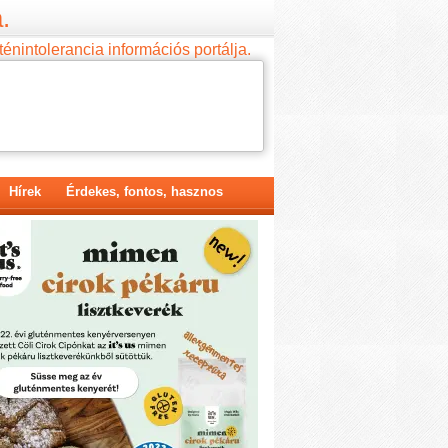
.
ténintolerancia információs portálja.
Hírek
Érdekes, fontos, hasznos