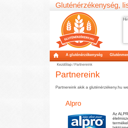
Gluténérzékenység, lis
Hir
A gluténérzékenység
Gluténmen
Kezdőlap
/
Partnereink
Partnereink
Partnereink akik a gluténérzékeny.hu w
Alpro
Az ALPRO
élelmisz
termékek
laktózme