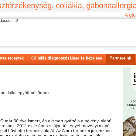
ztérzékenység, cöliákia, gabonaallergia
A glu
dessen itt!
tes receptek
Cöliákia diagnosztizálása és kezelése
Partnereink
eboldallal együttműködnek.
 már 30 éve ismert, és elismert gyártója a növényi alapú
ereknek. 2012 eleje óta a szóján túl, egyéb növényi alapú
kel bővítette termékskáláját. Az Alpro termékei jellemzően
ntesek illetve gluténmentesek. Folyamatosan bővülő