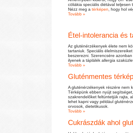
cöliákia speciális diétával teljesen
Nézz meg a
térképen
, hogy hol v
Tovább »
Étel-intolerancia és 
Az gluténérzékenyek élete nem könn
tartaniuk. Speciális élelmiszereik
beszerezni. Szerencsére azonban v
ilyenek a táplálék allergia szaküzle
Tovább »
Gluténmentes térké
A gluténérzékenyek részére nem kö
Térképünk ebben nyújt segítséget,
szakrendelőket feltüntetjük rajta,
lehet kapni vagy például gluténérz
orvosok, dietetikusok.
Tovább »
Cukrászdák ahol gl