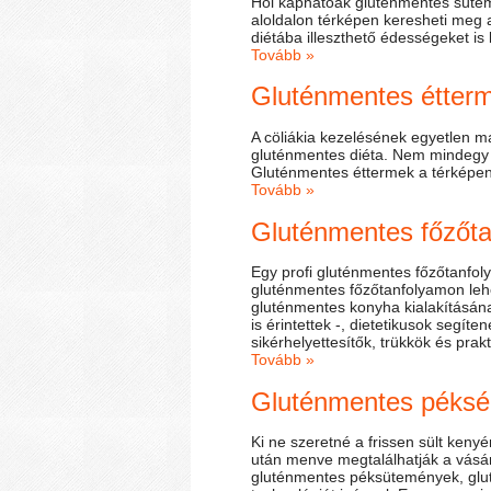
Hol kaphatóak gluténmentes sütem
aloldalon térképen keresheti meg 
diétába illeszthető édességeket is
Tovább »
Gluténmentes étter
A cöliákia kezelésének egyetlen m
gluténmentes diéta. Nem mindegy 
Gluténmentes éttermek a térképen
Tovább »
Gluténmentes főzőta
Egy profi gluténmentes főzőtanfol
gluténmentes főzőtanfolyamon lehet
gluténmentes konyha kialakításána
is érintettek -, dietetikusok segí
sikérhelyettesítők, trükkök és prakt
Tovább »
Gluténmentes péks
Ki ne szeretné a frissen sült kenyér
után menve megtalálhatják a vásár
gluténmentes péksütemények, glut