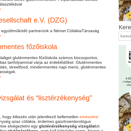
álasztékával
»
esellschaft e.V. (DZG)
Kere
 együttműködő partnerünk a Német CöliákiaTársaság
»
nmentes főzőiskola
aliget gluténmentes főzőiskola számos kiscsoportos,
tias tanfolyammal várja az érdeklődőket. Gluténmentes
ütés, streetfood, mindenmentes napi menü, gluténmentes
gességek.
»
zsgálat és “lisztérzékenység”
hogy étkezés után jelentkező kellemetlen
emésztési
nység azaz cöliákia, érdemes gasztroenterológus
letve elvégeztetni egy
gluténérzékenység vizsgálat
ot.
tleg
gluténérzékeny
, nem kell kétségbe esnie, hiszen a