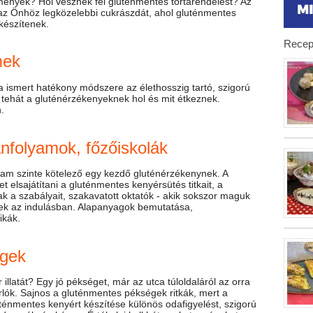
ények? Hol vesznek fel gluténmentes tortarendelést? Az
az Önhöz legközelebbi cukrászdát, ahol gluténmentes
 készítenek.
Recep
mek
a ismert hatékony módszere az élethosszig tartó, szigorú
tehát a gluténérzékenyeknek hol és mit étkeznek.
.
nfolyamok, főzőiskolák
yam szinte kötelező egy kezdő gluténérzékenynek. A
 elsajátítani a gluténmentes kenyérsütés titkait, a
k a szabályait, szakavatott oktatók - akik sokszor maguk
tenek az indulásban. Alapanyagok bemutatása,
ikák.
égek
 illatát? Egy jó pékséget, már az utca túloldaláról az orra
lók. Sajnos a gluténmentes pékségek ritkák, mert a
énmentes kenyért készítése különös odafigyelést, szigorú