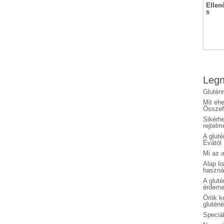
Ellen
s
Legn
Glutén
Mit eh
Összefo
Sikérhe
rejtelm
A glut
Évától
Mi az a
Alap li
haszná
A glut
érdeme
Örök ké
glutén
Speciál