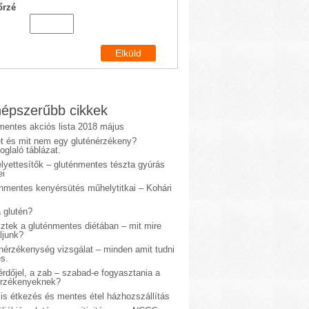
őrzé
épszerűbb cikkek
mentes akciós lista 2018 május
et és mit nem egy gluténérzékeny?
glaló táblázat.
lyettesítők – gluténmentes tészta gyúrás
ei
énmentes kenyérsütés műhelytitkai – Kohári
 glutén?
sztek a gluténmentes diétában – mit mire
ljunk?
énérzékenység vizsgálat – minden amit tudni
s.
rdőjel, a zab – szabad-e fogyasztania a
érzékenyeknek?
is étkezés és mentes étel házhozszállítás