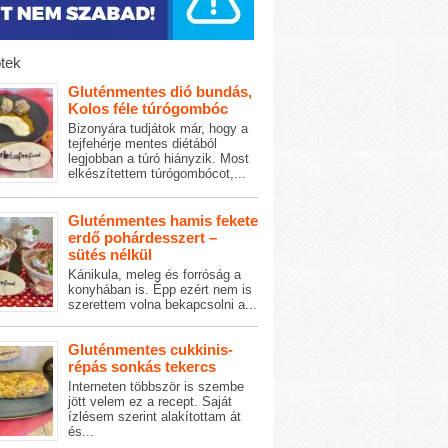
tek
Gluténmentes dió bundás,
Kolos féle túrógombóc
Bizonyára tudjátok már, hogy a
tejfehérje mentes diétából
legjobban a túró hiányzik. Most
elkészítettem túrógombócot,...
Gluténmentes hamis fekete
erdő pohárdesszert –
sütés nélkül
Kánikula, meleg és forróság a
konyhában is. Épp ezért nem is
szerettem volna bekapcsolni a...
Gluténmentes cukkinis-
répás sonkás tekercs
Interneten többször is szembe
jött velem ez a recept. Saját
ízlésem szerint alakítottam át
és...