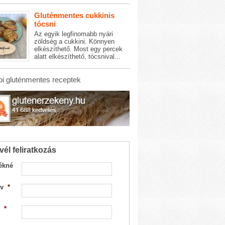
Gluténmentes cukkinis
tócsni
Az egyik legfinomabb nyári
zöldség a cukkini. Könnyen
elkészíthető. Most egy percek
alatt elkészíthető, tócsnival...
i gluténmentes receptek
vél feliratkozás
ékné
v
*
*