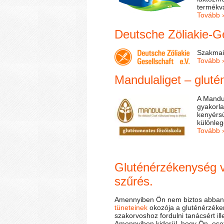
termékv
Tovább 
Deutsche Zöliakie-G
Szakmai
Tovább 
Mandulaliget – gluté
A Mandul
gyakorla
kenyérs
különle
Tovább 
Gluténérzékenység vi
szűrés.
Amennyiben Ön nem biztos abban, 
tüneteinek
okozója a gluténérzéke
szakorvoshoz fordulni tanácsért il
Amennyiben kiderül, hogy Ön ese