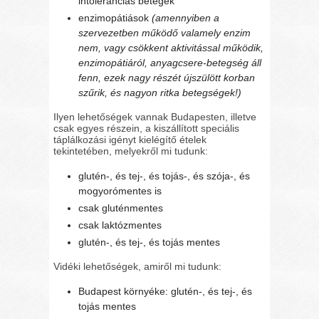
intoleranciás betegek
enzimopátiások
(amennyiben a
szervezetben működő valamely enzim
nem, vagy csökkent aktivitással működik,
enzimopátiáról, anyagcsere-betegség áll
fenn, ezek nagy részét újszülött korban
szűrik, és nagyon ritka betegségek!)
Ilyen lehetőségek vannak Budapesten, illetve
csak egyes részein, a kiszállított speciális
táplálkozási igényt kielégítő ételek
tekintetében, melyekről mi tudunk:
glutén-, és tej-, és tojás-, és szója-, és
mogyorómentes is
csak gluténmentes
csak laktózmentes
glutén-, és tej-, és tojás mentes
Vidéki lehetőségek, amiről mi tudunk:
Budapest környéke: glutén-, és tej-, és
tojás mentes