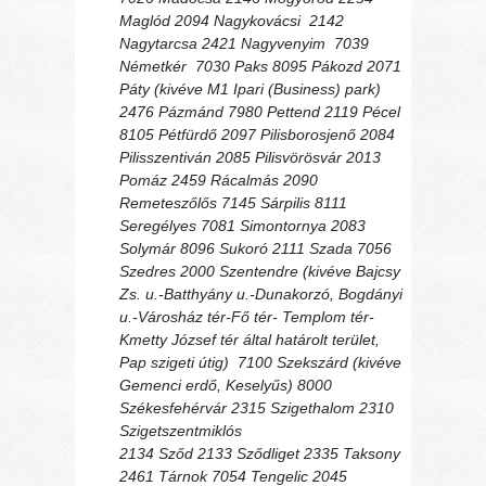
Maglód 2094 Nagykovácsi 2142
Nagytarcsa 2421 Nagyvenyim 7039
Németkér 7030 Paks 8095 Pákozd 2071
Páty (kivéve M1 Ipari (Business) park)
2476 Pázmánd 7980 Pettend 2119 Pécel
8105 Pétfürdő 2097 Pilisborosjenő 2084
Pilisszentiván 2085 Pilisvörösvár 2013
Pomáz 2459 Rácalmás 2090
Remeteszőlős 7145 Sárpilis 8111
Seregélyes 7081 Simontornya 2083
Solymár 8096 Sukoró 2111 Szada 7056
Szedres 2000 Szentendre (kivéve Bajcsy
Zs. u.-Batthyány u.-Dunakorzó, Bogdányi
u.-Városház tér-Fő tér- Templom tér-
Kmetty József tér által határolt terület,
Pap szigeti útig) 7100 Szekszárd (kivéve
Gemenci erdő, Keselyűs) 8000
Székesfehérvár 2315 Szigethalom 2310
Szigetszentmiklós
2134 Sződ 2133 Sződliget 2335 Taksony
2461 Tárnok 7054 Tengelic 2045