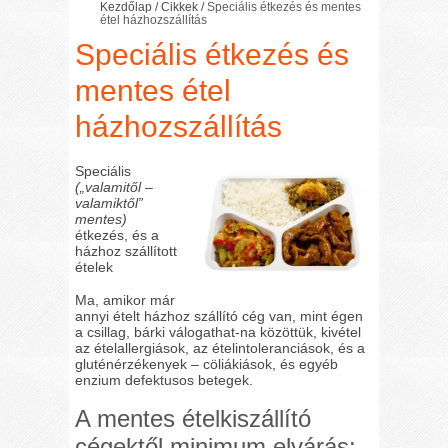
Kezdőlap
/
Cikkek
/
Speciális étkezés és mentes
étel házhozszállítás
Speciális étkezés és
mentes étel
házhozszállítás
Speciális
(„valamitől –
valamiktől”
mentes)
étkezés, és a
házhoz szállított
ételek
Ma, amikor már
annyi ételt házhoz szállító cég van, mint égen
a csillag, bárki válogathat-na közöttük, kivétel
az ételallergiások, az ételintoleranciások, és a
gluténérzékenyek – cöliákiások, és egyéb
enzium defektusos betegek.
A mentes ételkiszállító
cégektől minimum elvárás: