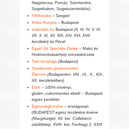
Nagytarcsa, Pomáz, Szentendre,
Szigethalom, Szigetszentmiklós)
FittAnyuka
– Szeged
Köles Konyha
– Budapest
makrobio.hu
Budapest
(II, III, IV, V. VI.
VII. X. XI, XII, XIII, XIV, XVI, XVII.
kerületei)
és Pécel
Egyél Jót Speciális Ételek
– Makó és
Hódmezővásárhely vonzáskörzete
Totó konyhája
(Budapest)
Szederinda gluténmentes
Étterem
(Budapesten: VIII., IX., X., XIX.,
XX. kerületekben)
Elixír
– 100% növényi,
glutén-,cukormentes ebéd! – Budapest
egyes kerületei
Egészségkonyha
– országosan
(BUDAPEST egész területére kivéve
(Margitsziget, XII. ker. Csillebérci
üdülőtelep, XVIII. ker, Ferihegy 2, XXIII