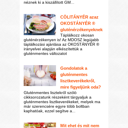
néznek ki a kiszállított GM...
CÖLITÁNYÉR azaz
OKOSTÁNYÉR ®
gluténérzékenyeknek
Táplálkozz okosan
gluténérzékenyen is! Az MDOSZ legújabb
táplálkozási ajánlása az OKOSTÁNYÉR ®
irányelvei alapján elkészítettük a
gluténmentes változatot
Gondolatok a
gluténmentes
lisztkeverékekről,
mire figyeljünk oda?
Gluténmentes lisztekről szóló
cikksorozatunk részeként tárgyaljuk a
gluténmentes lisztkeverékeket, melyek ma
már szerencsére egyre több boltban
kaphatóak, ezzel segítve a...
Mit ehet és mit nem