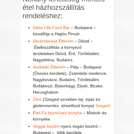
étel házhozszállítás
rendeléshez:
Diéta Life Food Bar
– Budapest –
kiszállítja a Hajtós Pincér
Varázsterasz Étterem
– Diósd –
Ételkiszállítás a környező
területeken:Diósd, Érd, Törökbálint,
Nagytétény, Budaörs.
Avokádó Étterem
– Páty – Budapest
(Összes kerülete), Zsámbéki medence,
Nagykovácsi, Budaörs, Törökbálint,
Budakeszi, Biatorbágy, Etyek, Bicske,
Herceghalom
Zéro
(Szeged szívében tej- tojás és
gluténmentes, streetfood konya)
Szeged
Étel-Fa kézműves konyha
– Miskolc és
környéke
Veggie bisztró
nyers vegán bisztró –
Budapest – több kerülete