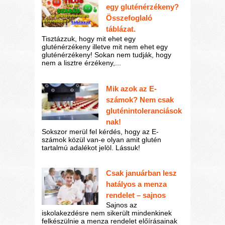
egy gluténérzékeny?
Összefoglaló
táblázat.
Tisztázzuk, hogy mit ehet egy
gluténérzékeny illetve mit nem ehet egy
gluténérzékeny! Sokan nem tudják, hogy
nem a lisztre érzékeny,...
Mik azok az E-
számok? Nem csak
gluténintoleranciások
nak!
Sokszor merül fel kérdés, hogy az E-
számok közül van-e olyan amit glutén
tartalmú adalékot jelöl. Lássuk!
Csak januárban lesz
hatályos a menza
rendelet – sajnos
Sajnos az
iskolakezdésre nem sikerült mindenkinek
felkészülnie a menza rendelet előírásainak