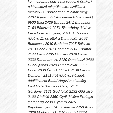
ker. nagybani piac csak reggel 6 órakor)
a következő településekre szállítunk,
melyet ABC sorrendben találnak meg:
2484 Agárd 2351 Alsónémedi (ipari park)
6500 Baja 2426 Baracs 2471 Baracska
7140 Bátaszék 2051 Biatorbágy (kivéve
Peca tó és környéke) 2011 Budakalász
(kivéve 11-es úttól a Duna felé) 2092
Budakeszi 2040 Budaörs 7025 Bölcske
7013 Cece 2161 Csomád 2141 Csömör
7144 Decs 2485 Dinnyés 2049 Diósd
2330 Dunaharaszti 2120 Dunakeszi 2400
Dunaújváros 7020 Dunaföldvár 2233
Ecser 2030 Érd 7133 Fad 7139 Fadd-
Dombori 2151 Fót (kivéve: Fótliget,
üdülőövezet Budai Nagy Antal utcáig,
East Gate Business Park) 2484
Gárdony 2131 Göd felső 2132 Göd alsó
2100 Gödöllő 2360 Gyál (kivéve Prologis
ipari park) 2230 Gyömrő 2475
Kápolnásnyék 2143 Kistarcsa 2458 Kulcs
7026 Madocsa 2146 Mogyoród 2234