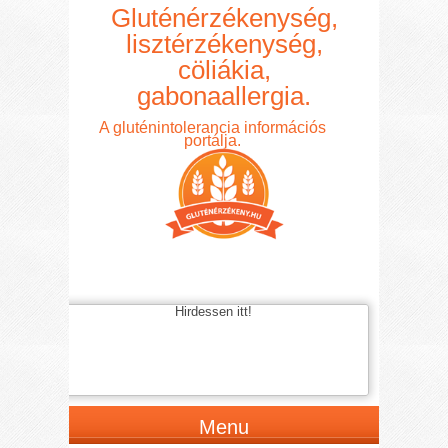
Gluténérzékenység,
lisztérzékenység,
cöliákia,
gabonaallergia.
A gluténintolerancia információs
portálja.
Hirdessen itt!
Menu