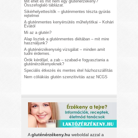
Mit ehet és mit nem egy gluténérzékeny?
Összefoglaló táblázat.
Sikérhelyettesítők – gluténmentes tészta gyúrás
rejtelmei
A gluténmentes kenyérsütés műhelytitkai – Kohári
Évától
Mi az a glutén?
Alap lisztek a gluténmentes diétában – mit mire
használjunk?
A gluténérzékenység vizsgálat – minden amit
tudni érdemes.
Örök kérdőjel, a zab – szabad-e fogyasztania a
gluténérzékenyeknek?
Speciális étkezés és mentes étel házhozszállítás
Nem cöliákiás glutén szenzitivitás azaz NCGS
A
gluténérzékeny.hu
weboldal azzal a