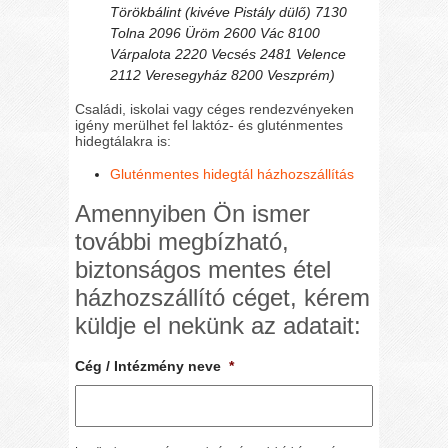
Törökbálint (kivéve Pistály dülő) 7130
Tolna 2096 Üröm 2600 Vác 8100
Várpalota 2220 Vecsés 2481 Velence
2112 Veresegyház 8200 Veszprém)
Családi, iskolai vagy céges rendezvényeken
igény merülhet fel laktóz- és gluténmentes
hidegtálakra is:
Gluténmentes hidegtál házhozszállítás
Amennyiben Ön ismer
további megbízható,
biztonságos mentes étel
házhozszállító céget, kérem
küldje el nekünk az adatait:
Cég / Intézmény neve
*