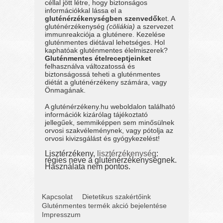
céllal jött létre, hogy biztonságos
információkkal lássa el a
gluténérzékenységben szenvedők
et. A
gluténérzékenység
(cöliákia)
a szervezet
immunreakciója a gluténere. Kezelése
gluténmentes diétával lehetséges. Hol
kaphatóak gluténmentes élelmiszerek?
Gluténmentes ételreceptjeinket
felhasználva változatossá és
biztonságossá teheti a gluténmentes
diétát a gluténérzékeny számára, vagy
Önmagának.
A gluténérzékeny.hu weboldalon található
információk kizárólag tájékoztató
jellegűek, semmiképpen sem minősülnek
orvosi szakvéleménynek, vagy pótolja az
orvosi kivizsgálást és gyógykezelést!
Lisztérzékeny,
lisztérzékenység
:
régies neve a gluténérzékenységnek.
Használata nem pontos.
Kapcsolat
Dietetikus szakértőink
Gluténmentes termék akció bejelentése
Impresszum