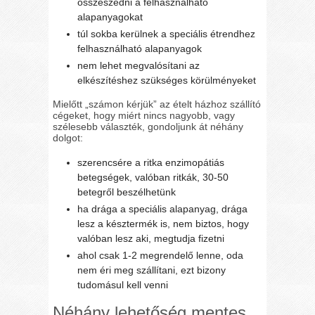
összeszedni a felhasználható
alapanyagokat
túl sokba kerülnek a speciális étrendhez
felhasználható alapanyagok
nem lehet megvalósítani az
elkészítéshez szükséges körülményeket
Mielőtt „számon kérjük” az ételt házhoz szállító
cégeket, hogy miért nincs nagyobb, vagy
szélesebb választék, gondoljunk át néhány
dolgot:
szerencsére a ritka enzimopátiás
betegségek, valóban ritkák, 30-50
betegről beszélhetünk
ha drága a speciális alapanyag, drága
lesz a késztermék is, nem biztos, hogy
valóban lesz aki, megtudja fizetni
ahol csak 1-2 megrendelő lenne, oda
nem éri meg szállítani, ezt bizony
tudomásul kell venni
Néhány lehetőség mentes