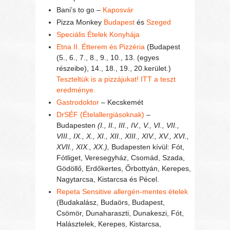
Bani’s to go –
Kaposvár
Pizza Monkey
Budapest
és
Szeged
Speciális Ételek Konyhája
Etna II. Étterem és Pizzéria
(Budapest
(5., 6., 7., 8., 9., 10., 13. (egyes
részeibe), 14., 18., 19., 20.kerület.)
Teszteltük is a pizzájukat! ITT a teszt
eredménye.
Gastrodoktor
– Kecskemét
DrSÉF (Ételallergiásoknak)
–
Budapesten
(I., II., III., IV., V., VI., VII.,
VIII., IX., X., XI., XII., XIII., XIV., XV., XVI.,
XVII., XIX., XX.),
Budapesten kívül: Fót,
Fótliget, Veresegyház, Csomád, Szada,
Gödöllő, Erdőkertes, Őrbottyán, Kerepes,
Nagytarcsa, Kistarcsa és Pécel.
Repeta Sensitive allergén-mentes ételek
(Budakalász, Budaörs, Budapest,
Csömör, Dunaharaszti, Dunakeszi, Fót,
Halásztelek, Kerepes, Kistarcsa,