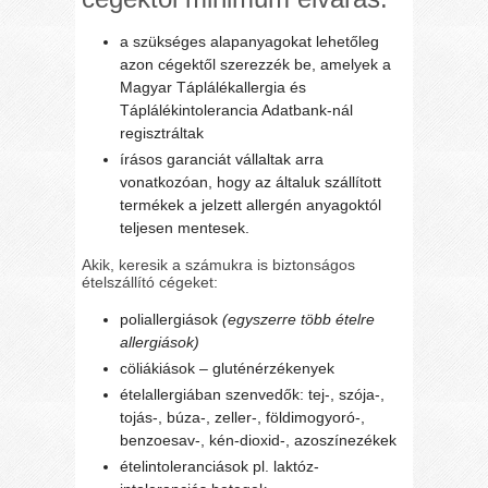
a szükséges alapanyagokat lehetőleg
azon cégektől szerezzék be, amelyek a
Magyar Táplálékallergia és
Táplálékintolerancia Adatbank-nál
regisztráltak
írásos garanciát vállaltak arra
vonatkozóan, hogy az általuk szállított
termékek a jelzett allergén anyagoktól
teljesen mentesek.
Akik, keresik a számukra is biztonságos
ételszállító cégeket:
poliallergiások
(egyszerre több ételre
allergiások)
cöliákiások – gluténérzékenyek
ételallergiában szenvedők: tej-, szója-,
tojás-, búza-, zeller-, földimogyoró-,
benzoesav-, kén-dioxid-, azoszínezékek
ételintoleranciások pl. laktóz-