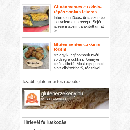
Gluténmentes cukkinis-
répás sonkás tekercs
Interneten többször is szembe
jött velem ez a recept. Saját
ízlésem szerint alakítottam át
és...
Gluténmentes cukkinis
tócsni
Az egyik legfinomabb nyári
zöldség a cukkini. Könnyen
elkészíthető. Most egy percek
alatt elkészíthető, tócsnival...
További gluténmentes receptek
Hírlevél feliratkozás