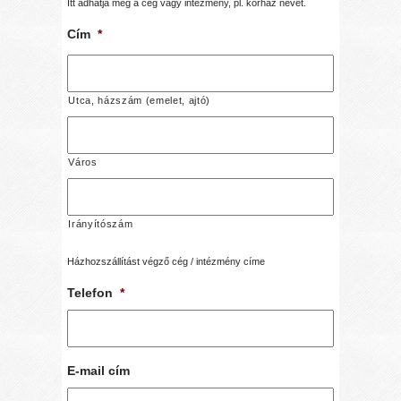
Itt adhatja meg a cég vagy intézmény, pl. kórház nevét.
Cím
*
Utca, házszám (emelet, ajtó)
Város
Irányítószám
Házhozszállítást végző cég / intézmény címe
Telefon
*
E-mail cím