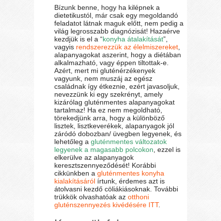
Bízunk benne, hogy ha kilépnek a
dietetikustól, már csak egy megoldandó
feladatot látnak maguk előtt, nem pedig a
világ legrosszabb diagnózisát! Hazaérve
kezdjük is el a “
konyha átalakítását
”,
vagyis
rendszerezzük az élelmiszereket
,
alapanyagokat aszerint, hogy a diétában
alkalmazható, vagy éppen tiltottak-e.
Azért, mert mi gluténérzékenyek
vagyunk, nem muszáj az egész
családnak így étkeznie, ezért javasoljuk,
nevezzünk ki egy szekrényt, amely
kizárólag gluténmentes alapanyagokat
tartalmaz! Ha ez nem megoldható,
törekedjünk arra, hogy a különböző
lisztek, lisztkeverékek, alapanyagok jól
záródó dobozban/ üvegben legyenek, és
lehetőleg a
gluténmentes változatok
legyenek a magasabb polcokon
, ezzel is
elkerülve az alapanyagok
keresztszennyeződését! Korábbi
cikkünkben a
gluténmentes konyha
kialakításáról
írtunk, érdemes azt is
átolvasni kezdő cöliákiásoknak. További
trükkök olvashatóak az
otthoni
gluténszennyezés kivédésére ITT
.