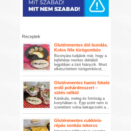
Receptek
Gluténmentes dió bundás,
Kolos féle túrógombóc
Bizonyára tudjátok már, hogy a
tejfehérje mentes diétából
legjobban a túró hiányzik. Most
elkészítettem túrógombócot,...
Gluténmentes hamis fekete
erdő pohárdesszert –
sütés nélkül
Kánikula, meleg és forróság a
konyhában is. Épp ezért nem is
szerettem volna bekapcsolni a...
Gluténmentes cukkinis-
répás sonkás tekercs