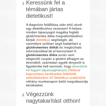
Keressünk fel a
témában jártas
dietetikust!
A diagnózis felállítása után első utunk
egy dietetikushoz vezessen! A helyes,
minden tápanyagot magába foglaló
gluténmentes diéta megvalósításához
kérjük
dietetikus
segítségét, aki
személyre szólóan segít kialakítani a
gluténmentes diétát
és megbízható
információkkal lát el bennünket! A
gluténmentes diéta
során nem
elegendő csupán a glutént elhagyni az
étrendből, számtalan egyéb tényezőt is
figyelembe kell vennünk, hogy
étrendünk
ne legyen tápanyaghiányos
.
Diétával
kapcsolatos kérdéseiket feltehetik
weboldalunkon is
!
Dietetikus szakértőnk
néhány munkanapon belül megválaszolja
kérdéseket.
Végezzünk
nagytakarítást otthon!