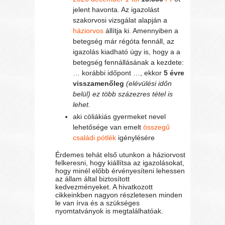
jelent havonta. Az igazolást
szakorvosi vizsgálat alapján a
háziorvos
állítja ki. Amennyiben a
betegség már régóta fennáll, az
igazolás kiadható úgy is, hogy a a
betegség fennállásának a kezdete:
… korábbi időpont …, ekkor
5 évre
visszamenőleg
(elévülési időn
belül) ez több százezres tétel is
lehet.
aki cöliákiás gyermeket nevel
lehetősége van emelt
összegű
családi pótlék
igénylésére
Érdemes tehát első utunkon a háziorvost
felkeresni, hogy kiállítsa az igazolásokat,
hogy minél előbb érvényesíteni lehessen
az állam által biztosított
kedvezményeket. A hivatkozott
cikkeinkben nagyon részletesen minden
le van írva és a szükséges
nyomtatványok is megtalálhatóak.