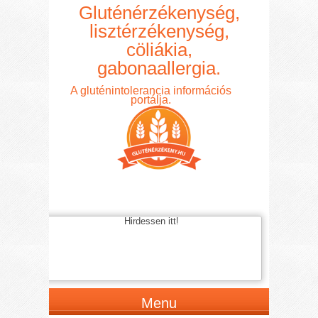
Gluténérzékenység,
lisztérzékenység,
cöliákia,
gabonaallergia.
A gluténintolerancia információs
portálja.
Hirdessen itt!
Menu