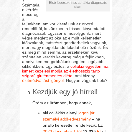
?
Első lépések friss cöliákia diagnózis
Számtala
után
n kérdés
mocorog
a
fejünkben, amikor kisétálunk az orvosi
rendelőből, kezünkben a frissen kinyomtatott
diagnózissal. Egyszerre mosolygunk, mert
végre meglett az oka az elmúlt kellemetlen
időszaknak, másrészt gondterheltek vagyunk,
mert nagy megoldandó feladat elé nézünk. És
ez még mind semmi, az érzelmeken kívül
számtalan kérdés kavarog még a fejünkben,
amelyeken megpróbálunk segíteni legújabb
cikkünkben. Egy biztos, a
cöliákia egyetlen ma
ismert kezelési módja az élethosszig tartó
szigorú gluténmentes diéta
, ami bizony
életmódváltást igényel
. Hogyan vágjunk bele?
Kezdjük egy jó hírrel!
Öröm az ürömben, hogy annak,
aki cöliákiás alanyi
jogon jár
személyi adókedvezmény
– ha
önálló keresettel rendelkezik. Ez
2023 december 1-től
13.335
Ft
-ot