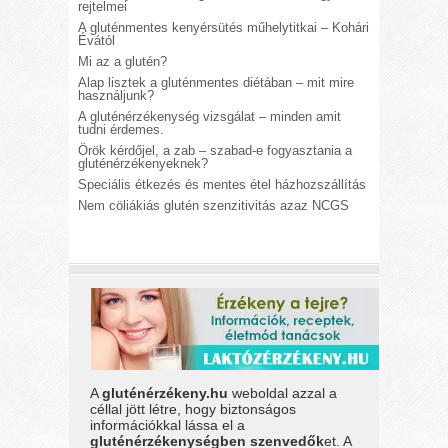
rejtelmei
A gluténmentes kenyérsütés műhelytitkai – Kohári
Évától
Mi az a glutén?
Alap lisztek a gluténmentes diétában – mit mire
használjunk?
A gluténérzékenység vizsgálat – minden amit
tudni érdemes.
Örök kérdőjel, a zab – szabad-e fogyasztania a
gluténérzékenyeknek?
Speciális étkezés és mentes étel házhozszállítás
Nem cöliákiás glutén szenzitivitás azaz NCGS
A
gluténérzékeny.hu
weboldal azzal a
céllal jött létre, hogy biztonságos
információkkal lássa el a
gluténérzékenységben szenvedők
et. A