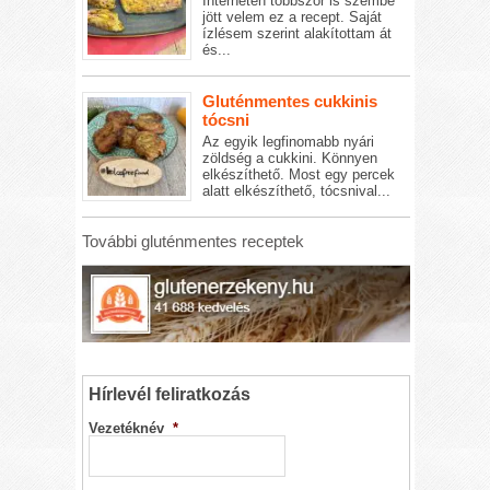
Interneten többször is szembe
jött velem ez a recept. Saját
ízlésem szerint alakítottam át
és...
Gluténmentes cukkinis
tócsni
Az egyik legfinomabb nyári
zöldség a cukkini. Könnyen
elkészíthető. Most egy percek
alatt elkészíthető, tócsnival...
További gluténmentes receptek
Hírlevél feliratkozás
Vezetéknév
*