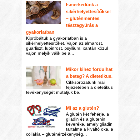
Ismerkedünk a
sikérhelyettesítőkkel
– gluténmentes
tésztagyúrás a
gyakorlatban
Kipróbáltuk a gyakorlatban is a
sikérhelyettesítőket. Vajon az almarost,
guarliszt, lupinrost, psyllium, xantán közül
vajon melyik válik be a...
Mikor kihez fordulhat
a beteg? A dietetikus.
Cikksorozatunk mai
fejezetében a dietetikus
tevékenységét mutatjuk be.
Mi az a glutén?
A glutén két fehérje, a
gliadin és a glutenin
keveréke, amely gliadin
tartalma a kiváltó oka, a
cöliákia – gluténérzékenység...