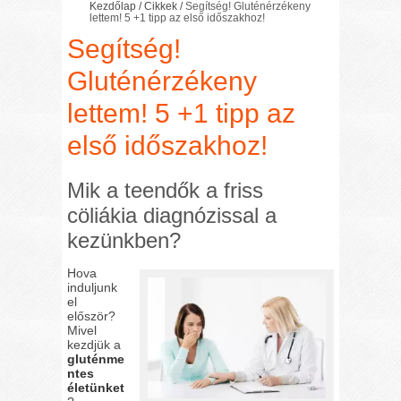
Kezdőlap
/
Cikkek
/
Segítség! Gluténérzékeny
lettem! 5 +1 tipp az első időszakhoz!
Segítség!
Gluténérzékeny
lettem! 5 +1 tipp az
első időszakhoz!
Mik a teendők a friss
cöliákia diagnózissal a
kezünkben?
Hova
induljunk
el
először?
Mivel
kezdjük a
gluténme
ntes
életünket