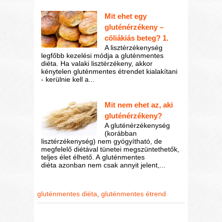
Mit ehet egy
gluténérzékeny –
cöliákiás beteg? 1.
A lisztérzékenység
legfőbb kezelési módja a gluténmentes
diéta. Ha valaki lisztérzékeny, akkor
kénytelen gluténmentes étrendet kialakítani
- kerülnie kell a...
Mit nem ehet az, aki
gluténérzékeny?
A gluténérzékenység
(korábban
lisztérzékenység) nem gyógyítható, de
megfelelő diétával tünetei megszüntethetők,
teljes élet élhető. A gluténmentes
diéta azonban nem csak annyit jelent,...
gluténmentes diéta
,
gluténmentes étrend