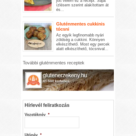
jött velem ez a recept. Saját
ízlésem szerint alakítottam át
és...
Gluténmentes cukkinis
tócsni
Az egyik legfinomabb nyári
zöldség a cukkini. Könnyen
elkészíthető. Most egy percek
alatt elkészíthető, tócsnival...
További gluténmentes receptek
Hírlevél feliratkozás
Vezetéknév
*
Utónév
*