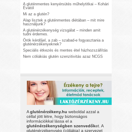
A gluténmentes kenyérsütés műhelytitkai – Kohári
Évától
Mi az a glutén?
Alap lisztek a gluténmentes diétában – mit mire
használjunk?
A gluténérzékenység vizsgálat – minden amit
tudni érdemes.
Örök kérdőjel, a zab – szabad-e fogyasztania a
gluténérzékenyeknek?
Speciális étkezés és mentes étel házhozszállítás
Nem cöliákiás glutén szenzitivitás azaz NCGS
A
gluténérzékeny.hu
weboldal azzal a
céllal jött létre, hogy biztonságos
információkkal lássa el a
gluténérzékenységben szenvedők
et. A
gluténérzékenység
(cöliákia)
a szervezet