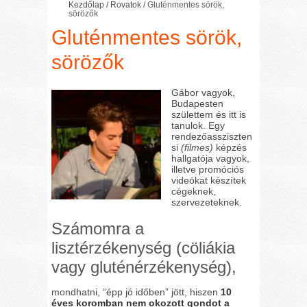
Kezdőlap
/
Rovatok
/
Gluténmentes sörök,
sörözők
Gluténmentes sörök,
sörözők
Gábor vagyok,
Budapesten
születtem és itt is
tanulok. Egy
rendezőassziszten
si
(filmes)
képzés
hallgatója vagyok,
illetve promóciós
videókat készítek
cégeknek,
szervezeteknek.
Számomra a
lisztérzékenység (cöliákia
vagy gluténérzékenység),
mondhatni, “épp jó időben” jött, hiszen
10
éves koromban nem okozott gondot a