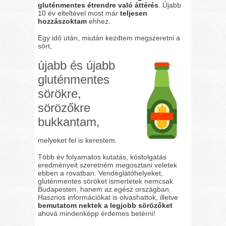
gluténmentes étrendre való áttérés
. Újabb
10 év elteltével most már
teljesen
hozzászoktam
ehhez.
Egy idő után, miután kezdtem megszeretni a
sört,
újabb és újabb
gluténmentes
sörökre,
sörözőkre
bukkantam,
melyeket fel is kerestem.
Több év folyamatos kutatás, kóstolgatás
eredményeit szeretném megosztani veletek
ebben a rovatban. Vendéglátóhelyeket,
gluténmentes söröket ismertetek nemcsak
Budapesten, hanem az egész országban.
Hasznos információkat is olvashattok, illetve
bemutatom nektek a legjobb sörözőket
ahová mindenképp érdemes betérni!