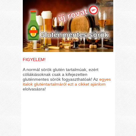
FIGYELEM!
A normál sörök glutén tartalmúak, ezért
cöliákiásoknak csak a kifejezetten
gluténmentes sörök fogyaszthatóak! Az
egyes
italok gluténtartalmáról ezt a cikket ajánlom
elolvasásra!