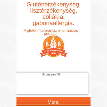
Gluténérzékenység,
lisztérzékenység,
cöliákia,
gabonaallergia.
A gluténintolerancia információs
portálja.
Hirdessen itt!
Menu