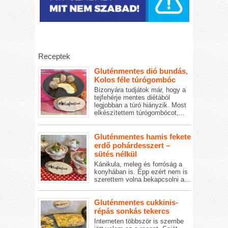
Receptek
Gluténmentes dió bundás,
Kolos féle túrógombóc
Bizonyára tudjátok már, hogy a
tejfehérje mentes diétából
legjobban a túró hiányzik. Most
elkészítettem túrógombócot,...
Gluténmentes hamis fekete
erdő pohárdesszert –
sütés nélkül
Kánikula, meleg és forróság a
konyhában is. Épp ezért nem is
szerettem volna bekapcsolni a...
Gluténmentes cukkinis-
répás sonkás tekercs
Interneten többször is szembe