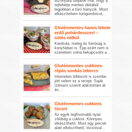
Bizonyára tudjátok már, hogy a
tejfehérje mentes diétából
legjobban a túró hiányzik. Most
elkészítettem túrógombócot,...
Gluténmentes hamis fekete
erdő pohárdesszert –
sütés nélkül
Kánikula, meleg és forróság a
konyhában is. Épp ezért nem is
szerettem volna bekapcsolni a...
Gluténmentes cukkinis-
répás sonkás tekercs
Interneten többször is szembe
jött velem ez a recept. Saját
ízlésem szerint alakítottam át
és...
Gluténmentes cukkinis
tócsni
Az egyik legfinomabb nyári
zöldség a cukkini. Könnyen
elkészíthető. Most egy percek
alatt elkészíthető, tócsnival...