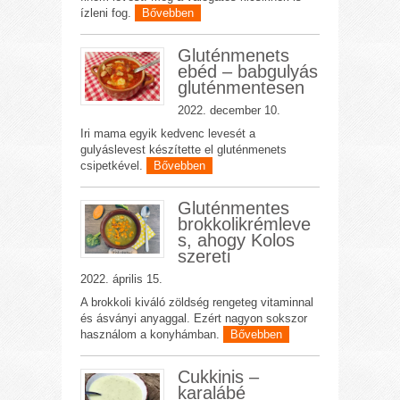
ízleni fog.
Bővebben
Gluténmenets
ebéd – babgulyás
gluténmentesen
2022. december 10.
Iri mama egyik kedvenc levesét a
gulyáslevest készítette el gluténmenets
csipetkével.
Bővebben
Gluténmentes
brokkolikrémleve
s, ahogy Kolos
szereti
2022. április 15.
A brokkoli kiváló zöldség rengeteg vitaminnal
és ásványi anyaggal. Ezért nagyon sokszor
használom a konyhámban.
Bővebben
Cukkinis –
karalábé