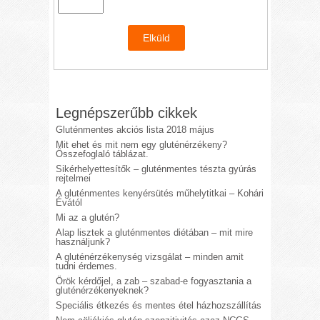
Legnépszerűbb cikkek
Gluténmentes akciós lista 2018 május
Mit ehet és mit nem egy gluténérzékeny?
Összefoglaló táblázat.
Sikérhelyettesítők – gluténmentes tészta gyúrás
rejtelmei
A gluténmentes kenyérsütés műhelytitkai – Kohári
Évától
Mi az a glutén?
Alap lisztek a gluténmentes diétában – mit mire
használjunk?
A gluténérzékenység vizsgálat – minden amit
tudni érdemes.
Örök kérdőjel, a zab – szabad-e fogyasztania a
gluténérzékenyeknek?
Speciális étkezés és mentes étel házhozszállítás