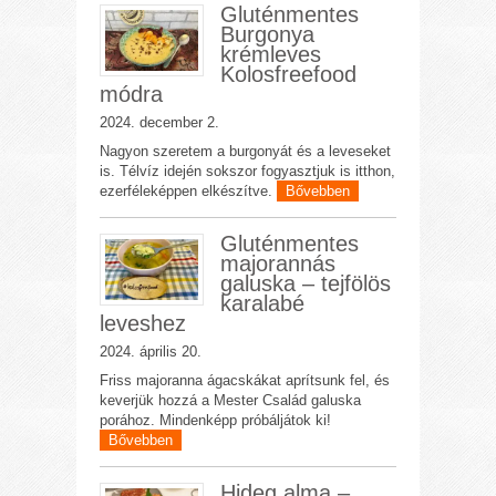
Gluténmentes
Burgonya
krémleves
Kolosfreefood
módra
2024. december 2.
Nagyon szeretem a burgonyát és a leveseket
is. Télvíz idején sokszor fogyasztjuk is itthon,
ezerféleképpen elkészítve.
Bővebben
Gluténmentes
majorannás
galuska – tejfölös
karalabé
leveshez
2024. április 20.
Friss majoranna ágacskákat aprítsunk fel, és
keverjük hozzá a Mester Család galuska
porához. Mindenképp próbáljátok ki!
Bővebben
Hideg alma –