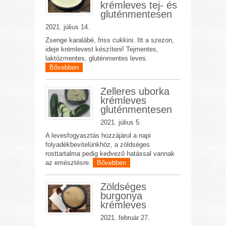
krémleves tej- és
gluténmentesen
2021. július 14.
Zsenge karalábé, friss cukkini. Itt a szezon,
ideje krémlevest készíteni! Tejmentes,
laktózmentes, gluténmentes leves.
Bővebben
Zelleres uborka
krémleves
gluténmentesen
2021. július 5.
A levesfogyasztás hozzájárul a napi
folyadékbevitelünkhöz, a zöldséges
rosttartalma pedig kedvező hatással vannak
az emésztésre.
Bővebben
Zöldséges
burgonya
krémleves
2021. február 27.