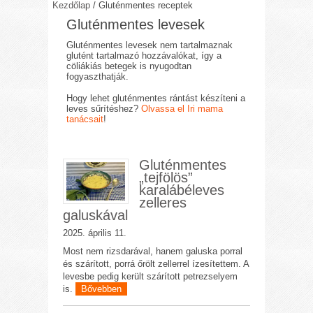
Kezdőlap
/
Gluténmentes receptek
Gluténmentes levesek
Gluténmentes levesek nem tartalmaznak
glutént tartalmazó hozzávalókat, így a
cöliákiás betegek is nyugodtan
fogyaszthatják.
Hogy lehet gluténmentes rántást készíteni a
leves sűrítéshez?
Olvassa el Iri mama
tanácsait
!
Gluténmentes
„tejfölös”
karalábéleves
zelleres
galuskával
2025. április 11.
Most nem rizsdarával, hanem galuska porral
és szárított, porrá őrölt zellerrel ízesítettem. A
levesbe pedig került szárított petrezselyem
is.
Bővebben