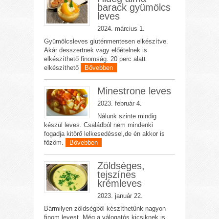
barack gyümölcs
leves
2024. március 1.
Gyümölcsleves gluténmentesen elkészítve.
Akár desszertnek vagy előételnek is
elkészíthető finomság. 20 perc alatt
elkészíthető
Bővebben
Minestrone leves
2023. február 4.
Nálunk szinte mindig
készül leves. Családból nem mindenki
fogadja kitörő lelkesedéssel,de én akkor is
főzöm.
Bővebben
Zöldséges,
tejszínes
krémleves
2023. január 22.
Bármilyen zöldségből készíthetünk nagyon
finom levest. Még a válogatós kicsiknek is