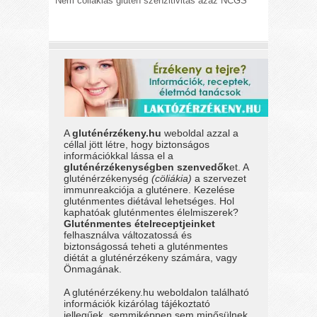
Nem cöliákiás glutén szenzitivitás azaz NCGS
A
gluténérzékeny.hu
weboldal azzal a
céllal jött létre, hogy biztonságos
információkkal lássa el a
gluténérzékenységben szenvedők
et. A
gluténérzékenység
(cöliákia)
a szervezet
immunreakciója a gluténere. Kezelése
gluténmentes diétával lehetséges. Hol
kaphatóak gluténmentes élelmiszerek?
Gluténmentes ételreceptjeinket
felhasználva változatossá és
biztonságossá teheti a gluténmentes
diétát a gluténérzékeny számára, vagy
Önmagának.
A gluténérzékeny.hu weboldalon található
információk kizárólag tájékoztató
jellegűek, semmiképpen sem minősülnek