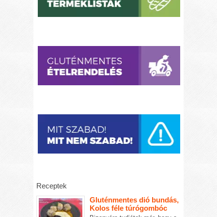
Receptek
Gluténmentes dió bundás,
Kolos féle túrógombóc