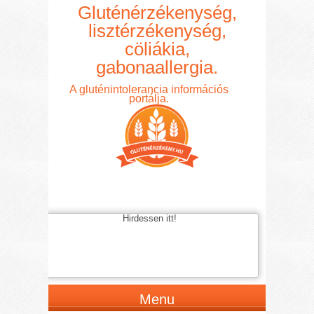
Gluténérzékenység,
lisztérzékenység,
cöliákia,
gabonaallergia.
A gluténintolerancia információs
portálja.
Hirdessen itt!
Menu