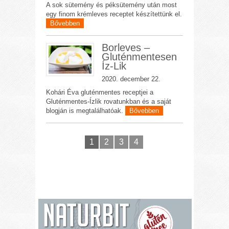
A sok sütemény és péksütemény után most
egy finom krémleves receptet készítettünk el.
Bővebben
Borleves –
Gluténmentesen
Íz-Lik
2020. december 22.
Kohári Éva gluténmentes receptjei a
Gluténmentes-Ízlik rovatunkban és a saját
blogján is megtalálhatóak.
Bővebben
1
2
3
4