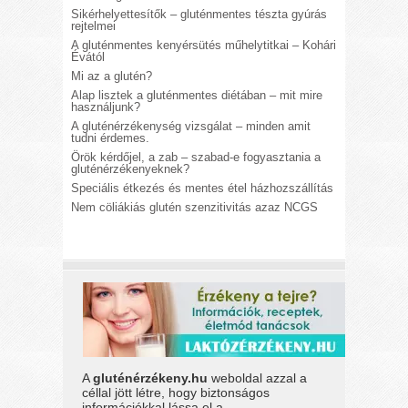
Sikérhelyettesítők – gluténmentes tészta gyúrás
rejtelmei
A gluténmentes kenyérsütés műhelytitkai – Kohári
Évától
Mi az a glutén?
Alap lisztek a gluténmentes diétában – mit mire
használjunk?
A gluténérzékenység vizsgálat – minden amit
tudni érdemes.
Örök kérdőjel, a zab – szabad-e fogyasztania a
gluténérzékenyeknek?
Speciális étkezés és mentes étel házhozszállítás
Nem cöliákiás glutén szenzitivitás azaz NCGS
A
gluténérzékeny.hu
weboldal azzal a
céllal jött létre, hogy biztonságos
információkkal lássa el a