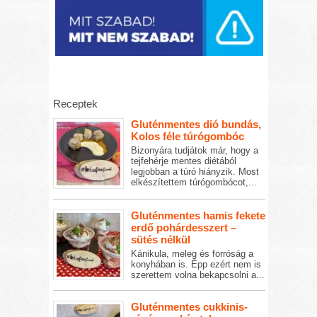
Receptek
Gluténmentes dió bundás,
Kolos féle túrógombóc
Bizonyára tudjátok már, hogy a
tejfehérje mentes diétából
legjobban a túró hiányzik. Most
elkészítettem túrógombócot,...
Gluténmentes hamis fekete
erdő pohárdesszert –
sütés nélkül
Kánikula, meleg és forróság a
konyhában is. Épp ezért nem is
szerettem volna bekapcsolni a...
Gluténmentes cukkinis-