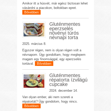
Amikor itt a húsvét, már egész biztosan lehet
vásárolni a piacokon, boltokban epret.
Bővebben
Gluténmentes
eperzselés
növényi túrós
névnapi torta
2025. március 8.
Egyszer régen, nem is olyan régen volt a
névnapom. Úgy gondoltam, hogy meglepem
magam egy finomsággal, egy eperzselés
tortával.
Bővebben
Gluténmentes
répatorta ízvilágú
cupcake
2024. december 14.
Van olyan ember, aki nem szereti a
répatortát? Úgy gondolom, hogy nincs.
Bővebben