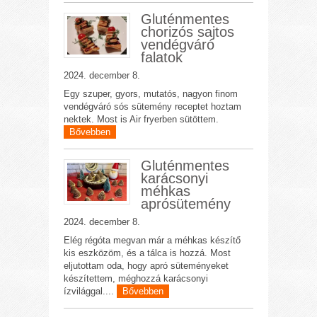
Gluténmentes
chorizós sajtos
vendégváró
falatok
2024. december 8.
Egy szuper, gyors, mutatós, nagyon finom
vendégváró sós sütemény receptet hoztam
nektek. Most is Air fryerben sütöttem.
Bővebben
Gluténmentes
karácsonyi
méhkas
aprósütemény
2024. december 8.
Elég régóta megvan már a méhkas készítő
kis eszközöm, és a tálca is hozzá. Most
eljutottam oda, hogy apró süteményeket
készítettem, méghozzá karácsonyi
ízvilággal....
Bővebben