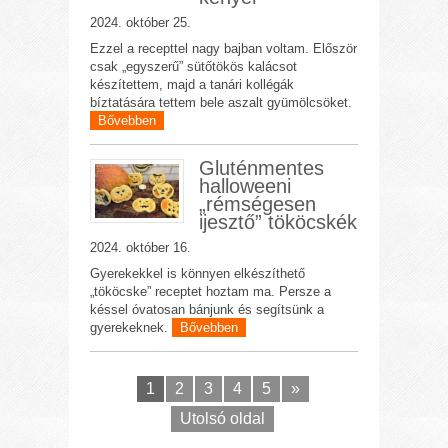
2024. október 25.
Ezzel a recepttel nagy bajban voltam. Először
csak „egyszerű” sütőtökös kalácsot
készítettem, majd a tanári kollégák
bíztatására tettem bele aszalt gyümölcsöket.
Bővebben
Gluténmentes
halloweeni
„rémségesen
ijesztő” tököcskék
2024. október 16.
Gyerekekkel is könnyen elkészíthető
„tököcske” receptet hoztam ma. Persze a
késsel óvatosan bánjunk és segítsünk a
gyerekeknek.
Bővebben
1
2
3
4
5
»
Utolsó oldal