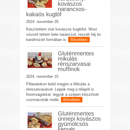
kovászos
narancsos-
kakaós kuglóf
2024. november 20.
Készítettem már kovászos kuglófot. Most
viszont tettem bele narancsot, reszelt héj és
kandírozott formában is.
Bővebben
Gluténmentes
mikulás
rénszarvasai
muffinok
2024. november 15.
Pillanatokon belül megjön a Mikulás a
rénszarvasaival. Lepjük meg a télapót is
finomságokkal, tegyük a szépen kitisztított
csizmácskák mellé.
Bővebben
Gluténmentes
ünnepi kovászos
gyümölcsös
kenyér