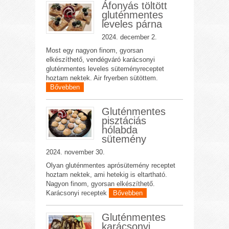
Áfonyás töltött
gluténmentes
leveles párna
2024. december 2.
Most egy nagyon finom, gyorsan
elkészíthető, vendégváró karácsonyi
gluténmentes leveles süteményreceptet
hoztam nektek. Air fryerben sütöttem.
Bővebben
Gluténmentes
pisztáciás
hólabda
sütemény
2024. november 30.
Olyan gluténmentes aprósütemény receptet
hoztam nektek, ami hetekig is eltartható.
Nagyon finom, gyorsan elkészíthető.
Karácsonyi receptek
Bővebben
Gluténmentes
karácsonyi