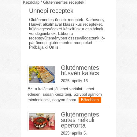
Kezdőlap
/
Gluténmentes receptek
Ünnepi receptek
Gluténmentes ünnepi receptek. Karácsony,
Húsvét alkalmával klasszikus recepteket,
különlegességeket készítünk a családnak,
vendégeinknek, Ebben a
receptgyűjteményben összeválogattunk jó-
pár ünnepi gluténmentes recepteket.
Próbálja ki Ön is!
Gluténmentes
húsvéti kalács
2025. április 16.
Ezt a kalácsot jól lehet variálni. Lehet
édesen, sósan készíteni. Szívből ajánlom
mindenkinek, nagyon finom.
Bővebben
Gluténmentes
sütés nélküli
epertorta
2025. április 5.