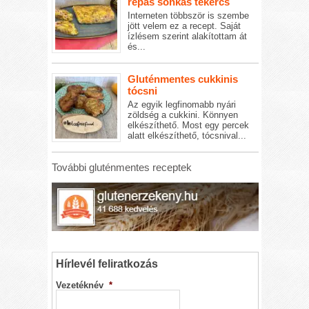
répás sonkás tekercs
Interneten többször is szembe
jött velem ez a recept. Saját
ízlésem szerint alakítottam át
és...
Gluténmentes cukkinis
tócsni
Az egyik legfinomabb nyári
zöldség a cukkini. Könnyen
elkészíthető. Most egy percek
alatt elkészíthető, tócsnival...
További gluténmentes receptek
Hírlevél feliratkozás
Vezetéknév
*