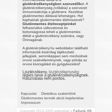
gluténérzékenységben szenvedők
et. A
gluténérzékenység
(cöliákia)
a szervezet
immunreakciója a gluténere. Kezelése
gluténmentes diétával lehetséges. Hol
kaphatóak gluténmentes élelmiszerek?
Gluténmentes ételreceptjeinket
felhasználva változatossá és
biztonságossá teheti a gluténmentes
diétát a gluténérzékeny számára, vagy
Önmagának.
A gluténérzékeny.hu weboldalon található
információk kizárólag tájékoztató
jellegűek, semmiképpen sem minősülnek
orvosi szakvéleménynek, vagy pótolja az
orvosi kivizsgálást és gyógykezelést!
Lisztérzékeny,
lisztérzékenység
:
régies neve a gluténérzékenységnek.
Használata nem pontos.
Kapcsolat
Dietetikus szakértőink
Gluténmentes termék akció bejelentése
Impresszum
Copyright 2013-2025 weboldalt a
FaXuniL Kft.