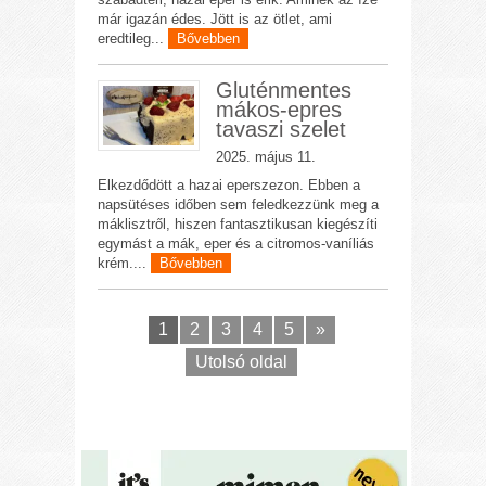
már igazán édes. Jött is az ötlet, ami
eredtileg...
Bővebben
Gluténmentes
mákos-epres
tavaszi szelet
2025. május 11.
Elkezdődött a hazai eperszezon. Ebben a
napsütéses időben sem feledkezzünk meg a
máklisztről, hiszen fantasztikusan kiegészíti
egymást a mák, eper és a citromos-vaníliás
krém....
Bővebben
1
2
3
4
5
»
Utolsó oldal