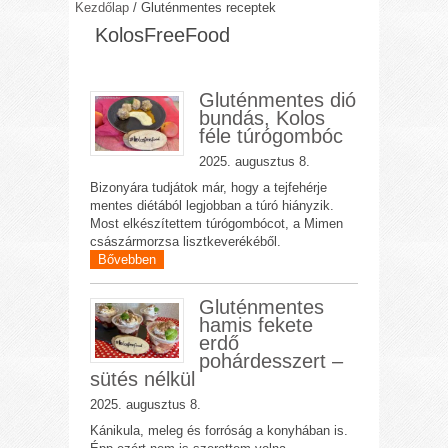
Kezdőlap
/
Gluténmentes receptek
KolosFreeFood
Gluténmentes dió
bundás, Kolos
féle túrógombóc
2025. augusztus 8.
Bizonyára tudjátok már, hogy a tejfehérje
mentes diétából legjobban a túró hiányzik.
Most elkészítettem túrógombócot, a Mimen
császármorzsa lisztkeverékéből.
Bővebben
Gluténmentes
hamis fekete
erdő
pohárdesszert –
sütés nélkül
2025. augusztus 8.
Kánikula, meleg és forróság a konyhában is.