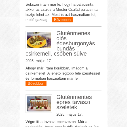
Sokszor írtam már le, hogy ha palacsinta
akkor az csakis a Mester Család palacsinta
lisztje lehet az. Most is azt használtam fel,
mellé gazdag...
Bővebben
Gluténmenes
diós
édesburgonyás
bundás
csirkemell, csőben sülve
2025. május 17.
Ahogy már írtam korábban, imádom a
csirkemellet. A lehető legtöbb féle ízesítéssel
és formában használtam már fel.
Bővebben
Gluténmentes
epres tavaszi
szeletek
2025. május 17.
Végre itt a tavaszi eperszezon. Már a
szabadtéri, hazai eper is érik. Aminek az íze