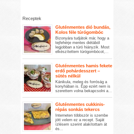
Receptek
Gluténmentes dió bundás,
Kolos féle túrógombóc
Bizonyára tudjátok már, hogy a
tejfehérje mentes diétából
legjobban a túró hiányzik. Most
elkészítettem túrógombócot,...
Gluténmentes hamis fekete
erdő pohárdesszert –
sütés nélkül
Kánikula, meleg és forróság a
konyhában is. Épp ezért nem is
szerettem volna bekapcsolni a...
Gluténmentes cukkinis-
répás sonkás tekercs
Interneten többször is szembe
jött velem ez a recept. Saját
ízlésem szerint alakítottam át
és...