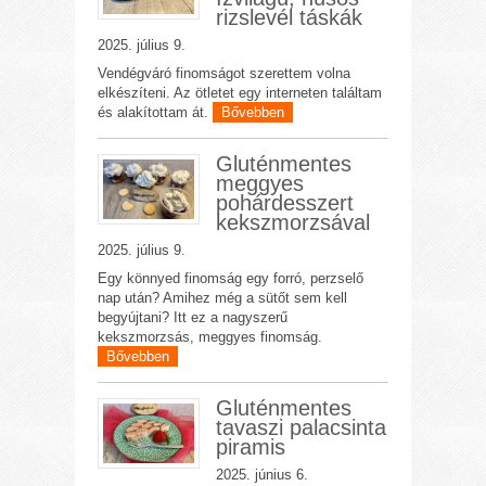
rizslevél táskák
2025. július 9.
Vendégváró finomságot szerettem volna
elkészíteni. Az ötletet egy interneten találtam
és alakítottam át.
Bővebben
Gluténmentes
meggyes
pohárdesszert
kekszmorzsával
2025. július 9.
Egy könnyed finomság egy forró, perzselő
nap után? Amihez még a sütőt sem kell
begyújtani? Itt ez a nagyszerű
kekszmorzsás, meggyes finomság.
Bővebben
Gluténmentes
tavaszi palacsinta
piramis
2025. június 6.