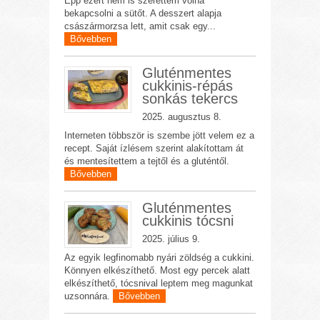
Épp ezért nem is szerettem volna
bekapcsolni a sütőt. A desszert alapja
császármorzsa lett, amit csak egy...
Bővebben
Gluténmentes
cukkinis-répás
sonkás tekercs
2025. augusztus 8.
Interneten többször is szembe jött velem ez a
recept. Saját ízlésem szerint alakítottam át
és mentesítettem a tejtől és a gluténtől.
Bővebben
Gluténmentes
cukkinis tócsni
2025. július 9.
Az egyik legfinomabb nyári zöldség a cukkini.
Könnyen elkészíthető. Most egy percek alatt
elkészíthető, tócsnival leptem meg magunkat
uzsonnára.
Bővebben