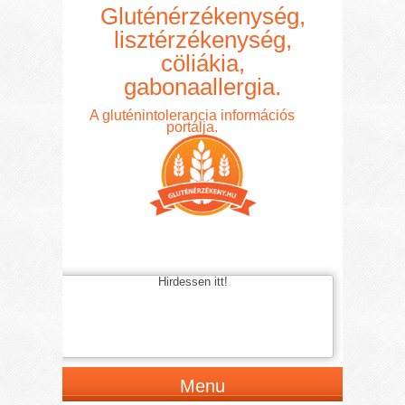
Gluténérzékenység,
lisztérzékenység,
cöliákia,
gabonaallergia.
A gluténintolerancia információs
portálja.
Hirdessen itt!
Menu