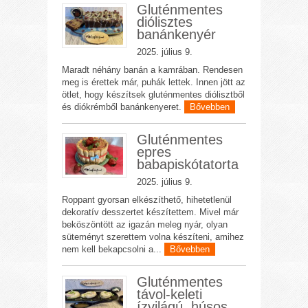
Gluténmentes
diólisztes
banánkenyér
2025. július 9.
Maradt néhány banán a kamrában. Rendesen
meg is érettek már, puhák lettek. Innen jött az
ötlet, hogy készítsek gluténmentes diólisztből
és diókrémből banánkenyeret.
Bővebben
Gluténmentes
epres
babapiskótatorta
2025. július 9.
Roppant gyorsan elkészíthető, hihetetlenül
dekoratív desszertet készítettem. Mivel már
beköszöntött az igazán meleg nyár, olyan
süteményt szerettem volna készíteni, amihez
nem kell bekapcsolni a...
Bővebben
Gluténmentes
távol-keleti
ízvilágú, húsos