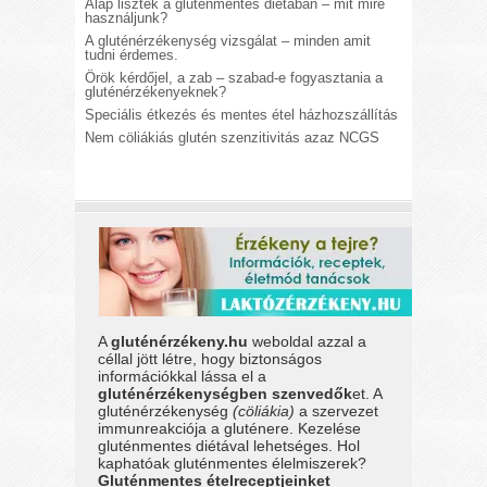
Alap lisztek a gluténmentes diétában – mit mire
használjunk?
A gluténérzékenység vizsgálat – minden amit
tudni érdemes.
Örök kérdőjel, a zab – szabad-e fogyasztania a
gluténérzékenyeknek?
Speciális étkezés és mentes étel házhozszállítás
Nem cöliákiás glutén szenzitivitás azaz NCGS
A
gluténérzékeny.hu
weboldal azzal a
céllal jött létre, hogy biztonságos
információkkal lássa el a
gluténérzékenységben szenvedők
et. A
gluténérzékenység
(cöliákia)
a szervezet
immunreakciója a gluténere. Kezelése
gluténmentes diétával lehetséges. Hol
kaphatóak gluténmentes élelmiszerek?
Gluténmentes ételreceptjeinket