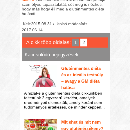
személyes tapasztalatát, sőt meg is nézheti,
hogy más hogy éli meg a gluténmentes diéta
hatását!
Kelt:2015.08.31 / Utolsó módosítás:
2017.06.14
A cikk több oldalas:
1
2
Kapcsolódó bejegyzések:
Gluténmentes diéta
és az ideális testsúly
– avagy a GM diéta
hatása
A hizlal-e a gluténmentes diéta cikkünkben
feltettünk 2 egyszerű kérdést, amelyek
eredményeit elemeztük, amely koránt sem
tudományos értekezés, de mindenképpen...
Mit ehet és mit nem
egy gluténérzékeny?