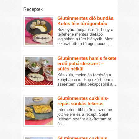
Receptek
Gluténmentes dió bundás,
Kolos féle túrógombóc
Bizonyára tudjátok már, hogy a
tejfehérje mentes diétából
legjobban a túró hiányzik. Most
elkészítettem túrógombócot,...
Gluténmentes hamis fekete
erdő pohárdesszert –
sütés nélkül
Kánikula, meleg és forróság a
konyhában is. Épp ezért nem is
szerettem volna bekapcsolni a...
Gluténmentes cukkinis-
répás sonkás tekercs
Interneten többször is szembe
jött velem ez a recept. Saját
ízlésem szerint alakítottam át
és...
Gluténmentes cukkinis