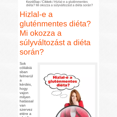
Kezdőlap
/
Cikkek
/
Hizlal-e a gluténmentes
diéta? Mi okozza a súlyváltozást a diéta során?
Hizlal-e a
gluténmentes diéta?
Mi okozza a
súlyváltozást a diéta
során?
Sok
cöliákiá
sban
felmerül
a
kérdés,
hogy
vajon
milyen
hatással
van
szervez
etére a