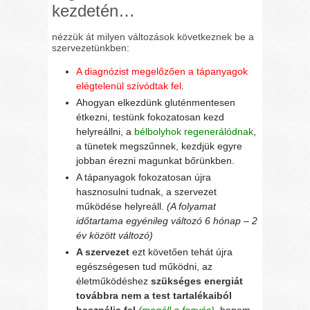
kezdetén…
nézzük át milyen változások következnek be a
szervezetünkben:
A diagnózist megelőzően a tápanyagok
elégtelenül szívódtak fel
.
Ahogyan elkezdünk gluténmentesen
étkezni, testünk fokozatosan kezd
helyreállni, a
bélbolyhok regenerálódnak
,
a tünetek megszűnnek, kezdjük egyre
jobban érezni magunkat bőrünkben.
A tápanyagok fokozatosan újra
hasznosulni tudnak, a szervezet
működése helyreáll.
(A folyamat
időtartama egyénileg változó 6 hónap – 2
év között változó)
A szervezet
ezt követően tehát újra
egészségesen tud működni, az
életműködéshez
szükséges energiát
továbbra nem a test tartalékaiból