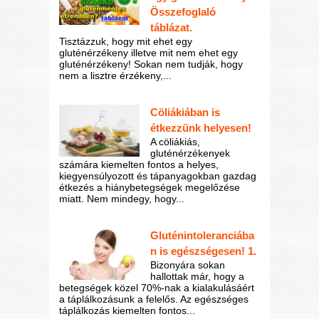
Összefoglaló
táblázat.
Tisztázzuk, hogy mit ehet egy
gluténérzékeny illetve mit nem ehet egy
gluténérzékeny! Sokan nem tudják, hogy
nem a lisztre érzékeny,...
Cöliákiában is
étkezzünk helyesen!
A cöliákiás,
gluténérzékenyek
számára kiemelten fontos a helyes,
kiegyensúlyozott és tápanyagokban gazdag
étkezés a hiánybetegségek megelőzése
miatt. Nem mindegy, hogy...
Gluténintoleranciába
n is egészségesen! 1.
Bizonyára sokan
hallottak már, hogy a
betegségek közel 70%-nak a kialakulásáért
a táplálkozásunk a felelős. Az egészséges
táplálkozás kiemelten fontos...