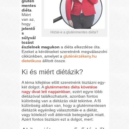
glutén
mentes
diéta
.
Miért
van az,
hogy
jelentő
Hizlal-e a gluténmentes diéta?
s
súlyvál
tozást
észlelnek magukon
a diéta elkezdése óta.
Ezeket a kérdéseket szeretnénk megválaszolni
cikkünkben, amelyet a
gluténérzékeny.hu
dietetikusa
állított össze.
Ki és miért diétázik?
A téma kifejtése előtt szeretnénk tisztázni egy-
két dolgot. A
gluténmentes diéta követése
nagy divat lett napjainkban
, ezért egyre több
diétázóval találkozhatunk, azonban fontos
különbség van a diétázás okát tekintve. A fő
különbség abban van, hogy a gluténmentesen
diétázók egyénileg választották-e a diétát,
vagy kötelező volt áttérniük betegségük miatt.
Azért fontos tisztázni ezt a dolgot, mert: