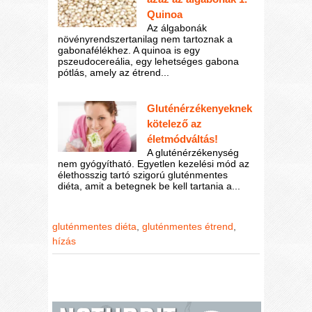
Quinoa
Az álgabonák
növényrendszertanilag nem tartoznak a
gabonafélékhez. A quinoa is egy
pszeudocereália, egy lehetséges gabona
pótlás, amely az étrend...
Gluténérzékenyeknek
kötelező az
életmódváltás!
A gluténérzékenység
nem gyógyítható. Egyetlen kezelési mód az
élethosszig tartó szigorú gluténmentes
diéta, amit a betegnek be kell tartania a...
gluténmentes diéta
,
gluténmentes étrend
,
hízás