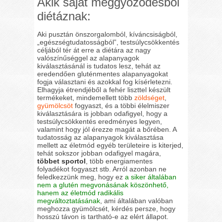
Akik saját meggyőződésből
diétáznak:
Aki pusztán önszorgalomból, kíváncsiságból,
„egészségtudatosságból”, testsúlycsökkentés
céljából tér át erre a diétára az nagy
valószínűséggel az alapanyagok
kiválasztásánál is tudatos lesz, tehát az
eredendően gluténmentes alapanyagokat
fogja választani és azokkal fog kísérletezni.
Elhagyja étrendjéből a fehér liszttel készült
termékeket, mindemellett több
zöldséget
,
gyümölcsöt
fogyaszt, és a többi élelmiszer
kiválasztására is jobban odafigyel, hogy a
testsúlycsökkentés eredményes legyen,
valamint hogy jól érezze magát a bőrében. A
tudatosság az alapanyagok kiválasztása
mellett az életmód egyéb területeire is kiterjed,
tehát sokszor jobban odafigyel magára,
többet sportol
, több energiamentes
folyadékot fogyaszt stb. Arról azonban ne
feledkezzünk meg, hogy ez
a siker általában
nem a glutén megvonásának köszönhető,
hanem az életmód radikális
megváltoztatásának
, ami általában valóban
meghozza gyümölcsét, kérdés persze, hogy
hosszú távon is tartható-e az elért állapot.