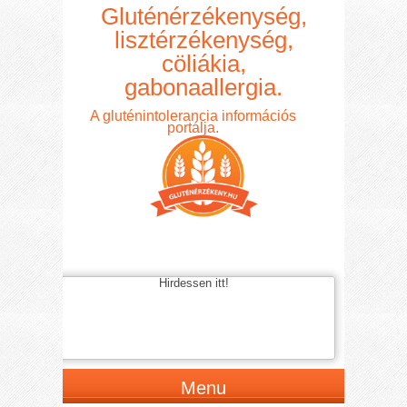
Gluténérzékenység,
lisztérzékenység,
cöliákia,
gabonaallergia.
A gluténintolerancia információs
portálja.
Hirdessen itt!
Menu