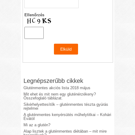
Ellenőrzés
Legnépszerűbb cikkek
Gluténmentes akciós lista 2018 május
Mit ehet és mit nem egy gluténérzékeny?
Összefoglaló táblázat.
Sikérhelyettesítők – gluténmentes tészta gyúrás
rejtelmei
A gluténmentes kenyérsütés műhelytitkai – Kohári
Évától
Mi az a glutén?
Alap lisztek a gluténmentes diétában – mit mire