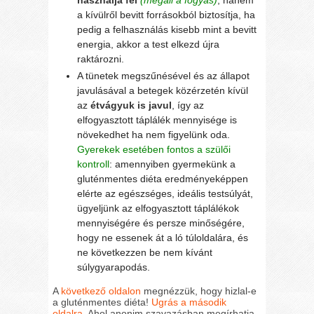
használja fel
(megáll a fogyás)
, hanem
a kívülről bevitt forrásokból biztosítja, ha
pedig a felhasználás kisebb mint a bevitt
energia, akkor a test elkezd újra
raktározni.
A tünetek megszűnésével és az állapot
javulásával a betegek közérzetén kívül
az
étvágyuk is javul
, így az
elfogyasztott táplálék mennyisége is
növekedhet ha nem figyelünk oda.
Gyerekek esetében fontos a szülői
kontroll
: amennyiben gyermekünk a
gluténmentes diéta eredményeképpen
elérte az egészséges, ideális testsúlyát,
ügyeljünk az elfogyasztott táplálékok
mennyiségére és persze minőségére,
hogy ne essenek át a ló túloldalára, és
ne következzen be nem kívánt
súlygyarapodás.
A
következő oldalon
megnézzük, hogy hizlal-e
a gluténmentes diéta!
Ugrás a második
oldalra
. Ahol anonim szavazásban megírhatja