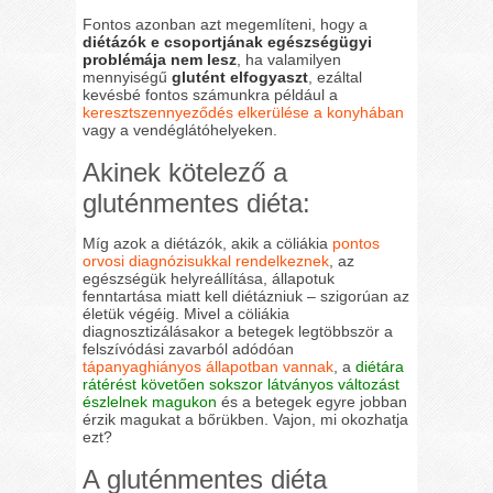
Fontos azonban azt megemlíteni, hogy a
diétázók e csoportjának egészségügyi
problémája nem lesz
, ha valamilyen
mennyiségű
glutént elfogyaszt
, ezáltal
kevésbé fontos számunkra például a
keresztszennyeződés elkerülése a konyhában
vagy a vendéglátóhelyeken.
Akinek kötelező a
gluténmentes diéta:
Míg azok a diétázók, akik a cöliákia
pontos
orvosi diagnózisukkal rendelkeznek
, az
egészségük helyreállítása, állapotuk
fenntartása miatt kell diétázniuk – szigorúan az
életük végéig. Mivel a cöliákia
diagnosztizálásakor a betegek legtöbbször a
felszívódási zavarból adódóan
tápanyaghiányos állapotban vannak
, a
diétára
rátérést követően sokszor látványos változást
észlelnek magukon
és a betegek egyre jobban
érzik magukat a bőrükben. Vajon, mi okozhatja
ezt?
A gluténmentes diéta