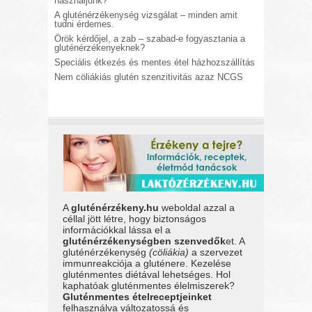
használjunk?
A gluténérzékenység vizsgálat – minden amit
tudni érdemes.
Örök kérdőjel, a zab – szabad-e fogyasztania a
gluténérzékenyeknek?
Speciális étkezés és mentes étel házhozszállítás
Nem cöliákiás glutén szenzitivitás azaz NCGS
A
gluténérzékeny.hu
weboldal azzal a
céllal jött létre, hogy biztonságos
információkkal lássa el a
gluténérzékenységben szenvedők
et. A
gluténérzékenység
(cöliákia)
a szervezet
immunreakciója a gluténere. Kezelése
gluténmentes diétával lehetséges. Hol
kaphatóak gluténmentes élelmiszerek?
Gluténmentes ételreceptjeinket
felhasználva változatossá és