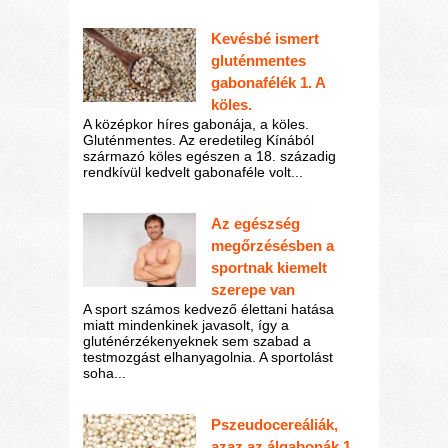
Kevésbé ismert
gluténmentes
gabonafélék 1. A
köles.
A középkor híres gabonája, a köles.
Gluténmentes. Az eredetileg Kínából
származó köles egészen a 18. századig
rendkívül kedvelt gabonaféle volt...
Az egészség
megőrzésésben a
sportnak kiemelt
szerepe van
A sport számos kedvező élettani hatása
miatt mindenkinek javasolt, így a
gluténérzékenyeknek sem szabad a
testmozgást elhanyagolnia. A sportolást
soha...
Pszeudocereáliák,
azaz az álgabonák 1.