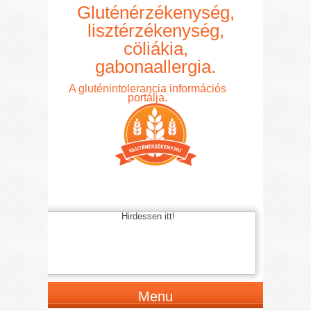
Gluténérzékenység,
lisztérzékenység,
cöliákia,
gabonaallergia.
A gluténintolerancia információs
portálja.
Hirdessen itt!
Menu