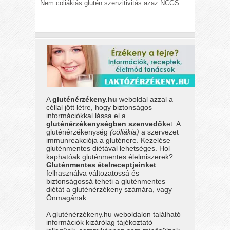
Nem cöliákiás glutén szenzitivitás azaz NCGS
A
gluténérzékeny.hu
weboldal azzal a
céllal jött létre, hogy biztonságos
információkkal lássa el a
gluténérzékenységben szenvedők
et. A
gluténérzékenység
(cöliákia)
a szervezet
immunreakciója a gluténere. Kezelése
gluténmentes diétával lehetséges. Hol
kaphatóak gluténmentes élelmiszerek?
Gluténmentes ételreceptjeinket
felhasználva változatossá és
biztonságossá teheti a gluténmentes
diétát a gluténérzékeny számára, vagy
Önmagának.
A gluténérzékeny.hu weboldalon található
információk kizárólag tájékoztató