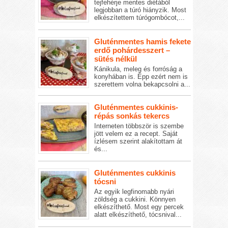
tejfehérje mentes diétából
legjobban a túró hiányzik. Most
elkészítettem túrógombócot,...
Gluténmentes hamis fekete
erdő pohárdesszert –
sütés nélkül
Kánikula, meleg és forróság a
konyhában is. Épp ezért nem is
szerettem volna bekapcsolni a...
Gluténmentes cukkinis-
répás sonkás tekercs
Interneten többször is szembe
jött velem ez a recept. Saját
ízlésem szerint alakítottam át
és...
Gluténmentes cukkinis
tócsni
Az egyik legfinomabb nyári
zöldség a cukkini. Könnyen
elkészíthető. Most egy percek
alatt elkészíthető, tócsnival...