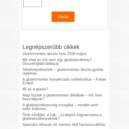
Legnépszerűbb cikkek
Gluténmentes akciós lista 2018 május
Mit ehet és mit nem egy gluténérzékeny?
Összefoglaló táblázat.
Sikérhelyettesítők – gluténmentes tészta gyúrás
rejtelmei
A gluténmentes kenyérsütés műhelytitkai – Kohári
Évától
Mi az a glutén?
Alap lisztek a gluténmentes diétában – mit mire
használjunk?
A gluténérzékenység vizsgálat – minden amit
tudni érdemes.
Örök kérdőjel, a zab – szabad-e fogyasztania a
gluténérzékenyeknek?
Speciális étkezés és mentes étel házhozszállítás