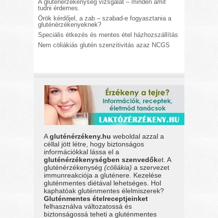
A gluténérzékenység vizsgálat – minden amit
tudni érdemes.
Örök kérdőjel, a zab – szabad-e fogyasztania a
gluténérzékenyeknek?
Speciális étkezés és mentes étel házhozszállítás
Nem cöliákiás glutén szenzitivitás azaz NCGS
A
gluténérzékeny.hu
weboldal azzal a
céllal jött létre, hogy biztonságos
információkkal lássa el a
gluténérzékenységben szenvedők
et. A
gluténérzékenység
(cöliákia)
a szervezet
immunreakciója a gluténere. Kezelése
gluténmentes diétával lehetséges. Hol
kaphatóak gluténmentes élelmiszerek?
Gluténmentes ételreceptjeinket
felhasználva változatossá és
biztonságossá teheti a gluténmentes