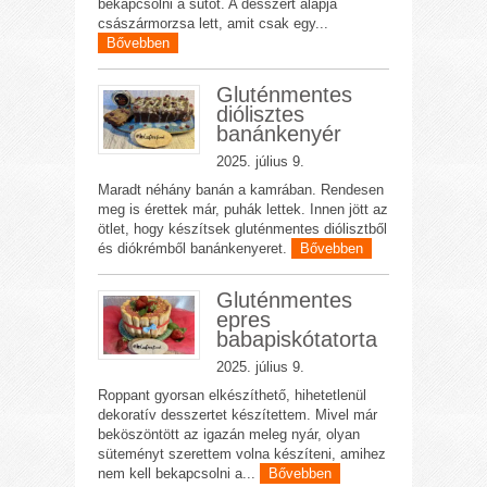
bekapcsolni a sütőt. A desszert alapja
császármorzsa lett, amit csak egy...
Bővebben
Gluténmentes
diólisztes
banánkenyér
2025. július 9.
Maradt néhány banán a kamrában. Rendesen
meg is érettek már, puhák lettek. Innen jött az
ötlet, hogy készítsek gluténmentes diólisztből
és diókrémből banánkenyeret.
Bővebben
Gluténmentes
epres
babapiskótatorta
2025. július 9.
Roppant gyorsan elkészíthető, hihetetlenül
dekoratív desszertet készítettem. Mivel már
beköszöntött az igazán meleg nyár, olyan
süteményt szerettem volna készíteni, amihez
nem kell bekapcsolni a...
Bővebben