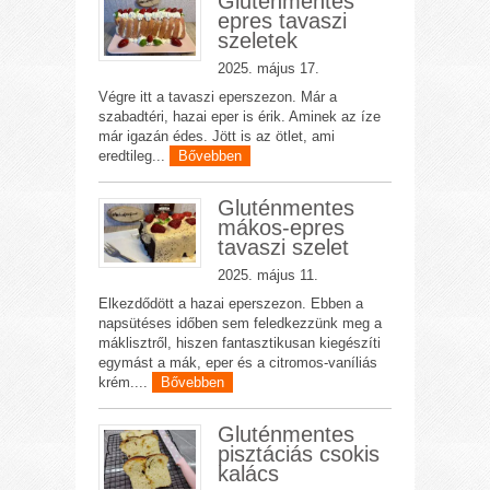
Gluténmentes
epres tavaszi
szeletek
2025. május 17.
Végre itt a tavaszi eperszezon. Már a
szabadtéri, hazai eper is érik. Aminek az íze
már igazán édes. Jött is az ötlet, ami
eredtileg...
Bővebben
Gluténmentes
mákos-epres
tavaszi szelet
2025. május 11.
Elkezdődött a hazai eperszezon. Ebben a
napsütéses időben sem feledkezzünk meg a
máklisztről, hiszen fantasztikusan kiegészíti
egymást a mák, eper és a citromos-vaníliás
krém....
Bővebben
Gluténmentes
pisztáciás csokis
kalács