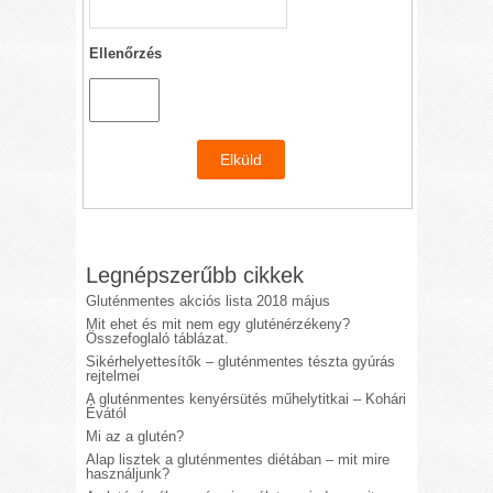
Ellenőrzés
Legnépszerűbb cikkek
Gluténmentes akciós lista 2018 május
Mit ehet és mit nem egy gluténérzékeny?
Összefoglaló táblázat.
Sikérhelyettesítők – gluténmentes tészta gyúrás
rejtelmei
A gluténmentes kenyérsütés műhelytitkai – Kohári
Évától
Mi az a glutén?
Alap lisztek a gluténmentes diétában – mit mire
használjunk?