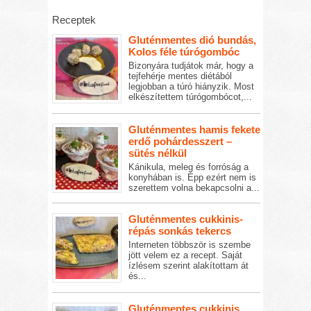
Receptek
Gluténmentes dió bundás,
Kolos féle túrógombóc
Bizonyára tudjátok már, hogy a
tejfehérje mentes diétából
legjobban a túró hiányzik. Most
elkészítettem túrógombócot,...
Gluténmentes hamis fekete
erdő pohárdesszert –
sütés nélkül
Kánikula, meleg és forróság a
konyhában is. Épp ezért nem is
szerettem volna bekapcsolni a...
Gluténmentes cukkinis-
répás sonkás tekercs
Interneten többször is szembe
jött velem ez a recept. Saját
ízlésem szerint alakítottam át
és...
Gluténmentes cukkinis