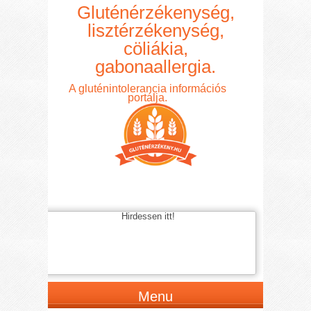
Gluténérzékenység,
lisztérzékenység,
cöliákia,
gabonaallergia.
A gluténintolerancia információs
portálja.
Hirdessen itt!
Menu