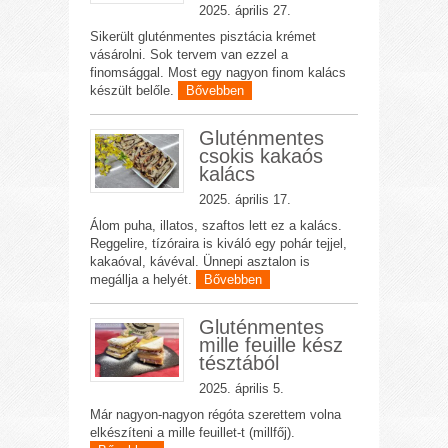
2025. április 27.
Sikerült gluténmentes pisztácia krémet
vásárolni. Sok tervem van ezzel a
finomsággal. Most egy nagyon finom kalács
készült belőle.
Bővebben
Gluténmentes
csokis kakaós
kalács
2025. április 17.
Álom puha, illatos, szaftos lett ez a kalács.
Reggelire, tízóraira is kiváló egy pohár tejjel,
kakaóval, kávéval. Ünnepi asztalon is
megállja a helyét.
Bővebben
Gluténmentes
mille feuille kész
tésztából
2025. április 5.
Már nagyon-nagyon régóta szerettem volna
elkészíteni a mille feuillet-t (millfőj).