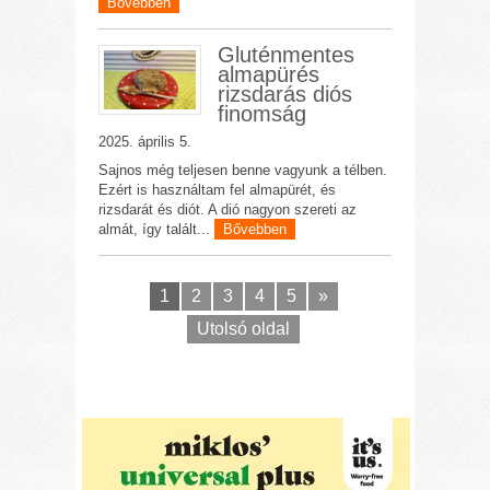
Bővebben
Gluténmentes
almapürés
rizsdarás diós
finomság
2025. április 5.
Sajnos még teljesen benne vagyunk a télben.
Ezért is használtam fel almapürét, és
rizsdarát és diót. A dió nagyon szereti az
almát, így talált...
Bővebben
1
2
3
4
5
»
Utolsó oldal