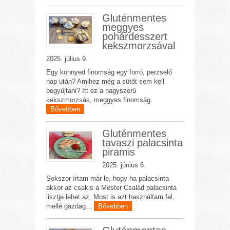
Gluténmentes
meggyes
pohárdesszert
kekszmorzsával
2025. július 9.
Egy könnyed finomság egy forró, perzselő
nap után? Amihez még a sütőt sem kell
begyújtani? Itt ez a nagyszerű
kekszmorzsás, meggyes finomság.
Bővebben
Gluténmentes
tavaszi palacsinta
piramis
2025. június 6.
Sokszor írtam már le, hogy ha palacsinta
akkor az csakis a Mester Család palacsinta
lisztje lehet az. Most is azt használtam fel,
mellé gazdag...
Bővebben