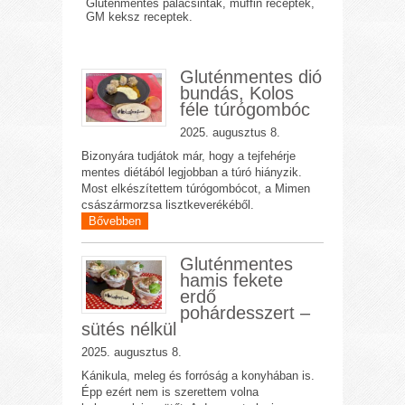
Gluténmentes palacsinták, muffin receptek,
GM keksz receptek.
Gluténmentes dió
bundás, Kolos
féle túrógombóc
2025. augusztus 8.
Bizonyára tudjátok már, hogy a tejfehérje
mentes diétából legjobban a túró hiányzik.
Most elkészítettem túrógombócot, a Mimen
császármorzsa lisztkeverékéből.
Bővebben
Gluténmentes
hamis fekete
erdő
pohárdesszert –
sütés nélkül
2025. augusztus 8.
Kánikula, meleg és forróság a konyhában is.
Épp ezért nem is szerettem volna