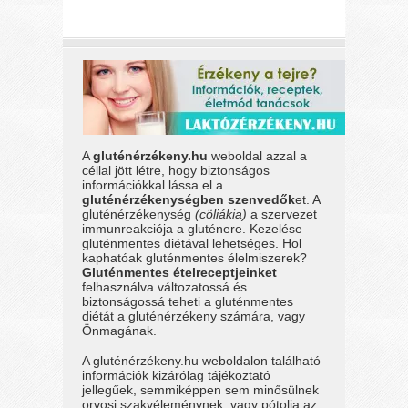
A
gluténérzékeny.hu
weboldal azzal a
céllal jött létre, hogy biztonságos
információkkal lássa el a
gluténérzékenységben szenvedők
et. A
gluténérzékenység
(cöliákia)
a szervezet
immunreakciója a gluténere. Kezelése
gluténmentes diétával lehetséges. Hol
kaphatóak gluténmentes élelmiszerek?
Gluténmentes ételreceptjeinket
felhasználva változatossá és
biztonságossá teheti a gluténmentes
diétát a gluténérzékeny számára, vagy
Önmagának.
A gluténérzékeny.hu weboldalon található
információk kizárólag tájékoztató
jellegűek, semmiképpen sem minősülnek
orvosi szakvéleménynek, vagy pótolja az