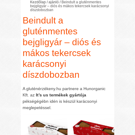
Kezdőlap
/
ajánló
/
Beindult a gluténmentes
bejgligyár – diós és mákos tekercsek karácsonyi
díszdobozban
Beindult a
gluténmentes
bejgligyár – diós és
mákos tekercsek
karácsonyi
díszdobozban
A gluténérzékeny.hu partnere a Hunorganic
Kft. az
It’s us termékek gyártója
pékségégébn idén is készül karácsonyi
meglepetéssel.