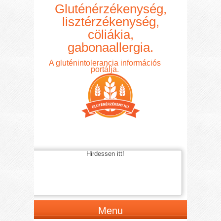
Gluténérzékenység,
lisztérzékenység,
cöliákia,
gabonaallergia.
A gluténintolerancia információs
portálja.
Hirdessen itt!
Menu