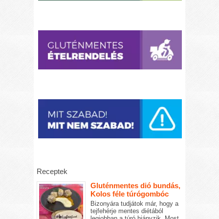
Receptek
Gluténmentes dió bundás,
Kolos féle túrógombóc
Bizonyára tudjátok már, hogy a
tejfehérje mentes diétából
legjobban a túró hiányzik. Most