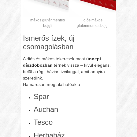
mákos gluténmentes
diós mákos
bejgli
gluténmentes bejgli
Ismerős ízek, új
csomagolásban
A diós és mákos tekercsek most
ünnepi
díszdobozban
térnek vissza – kívül elegáns,
belül a régi, házias ízvilággal, amit annyira
szeretünk.
Hamarosan megtalálhatóak a
Spar
Auchan
Tesco
Herbaház