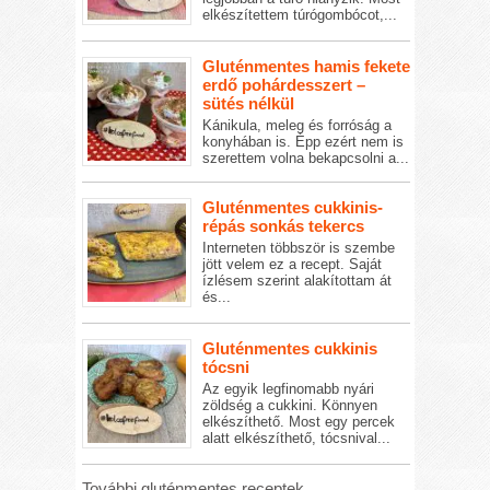
elkészítettem túrógombócot,...
Gluténmentes hamis fekete
erdő pohárdesszert –
sütés nélkül
Kánikula, meleg és forróság a
konyhában is. Épp ezért nem is
szerettem volna bekapcsolni a...
Gluténmentes cukkinis-
répás sonkás tekercs
Interneten többször is szembe
jött velem ez a recept. Saját
ízlésem szerint alakítottam át
és...
Gluténmentes cukkinis
tócsni
Az egyik legfinomabb nyári
zöldség a cukkini. Könnyen
elkészíthető. Most egy percek
alatt elkészíthető, tócsnival...
További gluténmentes receptek