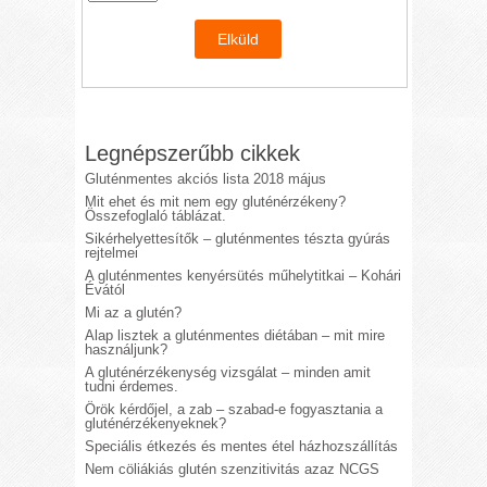
Legnépszerűbb cikkek
Gluténmentes akciós lista 2018 május
Mit ehet és mit nem egy gluténérzékeny?
Összefoglaló táblázat.
Sikérhelyettesítők – gluténmentes tészta gyúrás
rejtelmei
A gluténmentes kenyérsütés műhelytitkai – Kohári
Évától
Mi az a glutén?
Alap lisztek a gluténmentes diétában – mit mire
használjunk?
A gluténérzékenység vizsgálat – minden amit
tudni érdemes.
Örök kérdőjel, a zab – szabad-e fogyasztania a
gluténérzékenyeknek?
Speciális étkezés és mentes étel házhozszállítás
Nem cöliákiás glutén szenzitivitás azaz NCGS