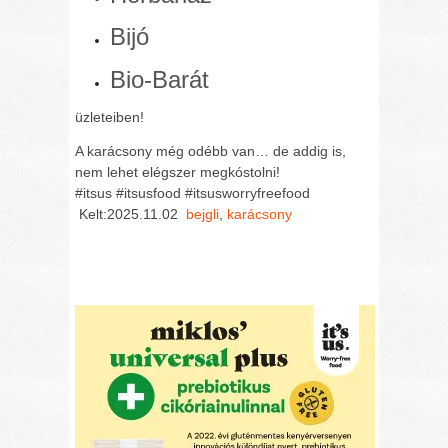
Bijó
Bio-Barát
üzleteiben!
A karácsony még odébb van… de addig is,
nem lehet elégszer megkóstolni!
#itsus #itsusfood #itsusworryfreefood
Kelt:2025.11.02
bejgli
,
karácsony