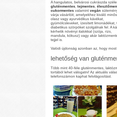
A hangulatos, belvárosi cukrászda széle
gluténmentes
,
tejmentes
,
élesztőmen
cukormentes
valamint
vegán
sütemény
várja vásárlóit, amelyekhez kiváló minő
olasz vagy ayurvédikus kávékat,
gyümölcsleveket, ízesített limonádékat, 
diabetikus szörpöket szolgálnak fel. A k
kérhetik növényi italokkal (szója, rizs,
mandula, kókusz) vagy akár laktózment
tejjel is.
Valódi újdonság azonban az, hogy most
lehetőség van gluténmen
Több mint 40-féle gluténmentes, laktó
tortából lehet válogatni! Az aktuális vál
telefonszámon kaphat felvilágosítást.