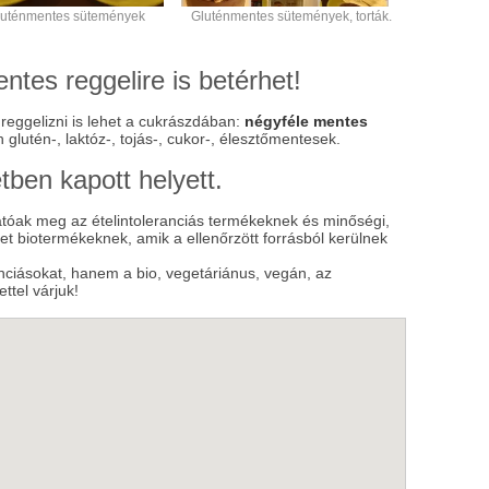
luténmentes sütemények
Gluténmentes sütemények, torták.
tes reggelire is betérhet!
reggelizni is lehet a cukrászdában:
négyféle mentes
n glutén-, laktóz-, tojás-, cukor-, élesztőmentesek.
tben kapott helyett.
atóak meg az ételintoleranciás termékeknek és minőségi,
t biotermékeknek, amik a ellenőrzött forrásból kerülnek
ciásokat, hanem a bio, vegetáriánus, vegán, az
ttel várjuk!