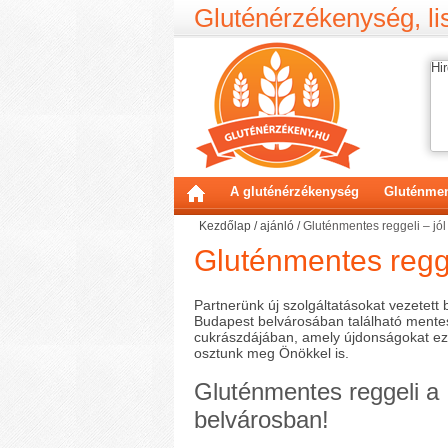
Gluténérzékenység, lis
Hir
A gluténérzékenység
Gluténmen
Kezdőlap
/
ajánló
/
Gluténmentes reggeli – jól 
Gluténmentes reggel
Partnerünk új szolgáltatásokat vezetett 
Budapest belvárosában található mente
cukrászdájában, amely újdonságokat e
osztunk meg Önökkel is.
Gluténmentes reggeli a
belvárosban!