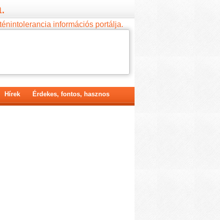
.
ténintolerancia információs portálja.
Hírek
Érdekes, fontos, hasznos