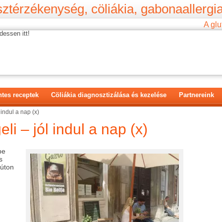
ztérzékenység, cöliákia, gabonaallergia
A glu
dessen itt!
tes receptek
Cöliákia diagnosztizálása és kezelése
Partnereink
indul a nap (x)
i – jól indul a nap (x)
be
s
zúton