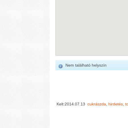
Nem található helyszín
Kelt:2014.07.13
cukrászda
,
hirdetés
,
t