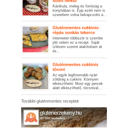
sütés nélkül
Kánikula, meleg és forróság a
konyhában is. Épp ezért nem is
szerettem volna bekapcsolni a...
Gluténmentes cukkinis-
répás sonkás tekercs
Interneten többször is szembe
jött velem ez a recept. Saját
ízlésem szerint alakítottam át
és...
Gluténmentes cukkinis
tócsni
Az egyik legfinomabb nyári
zöldség a cukkini. Könnyen
elkészíthető. Most egy percek
alatt elkészíthető, tócsnival...
További gluténmentes receptek