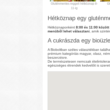
Gluténmentes reggeli hétköznap 8-
G
11-ig
Hétköznap egy gluténmen
Hétköznaponként
8:00 és 11:00 között
menüből lehet választani
, amik szinté
A cukrászda egy bioüzle
A Bioboltban széles választékban találh
prémium kategóriás magyar, olasz, néme
beszerzésre.
De természetesen nemcsak ételintoleran
egészséges étrendek kedvelőit is szerete