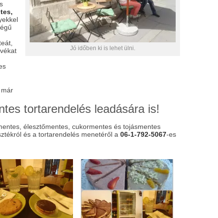
s
tes,
ekkel
ségű
teát,
Jó időben ki is lehet ülni.
ávékat
es
 már
tes tortarendelés leadására is!
zmentes, élesztőmentes, cukormentes és tojásmentes
asztékról és a tortarendelés menetéről a
06-1-792-5067
-es