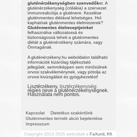
gluténérzékenységben szenvedők
et. A
gluténérzékenység
(cöliákia)
a szervezet
immunreakciója a gluténere. Kezelése
gluténmentes diétával lehetséges. Hol
kaphatóak gluténmentes élelmiszerek?
Gluténmentes ételreceptjeinket
felhasználva változatossá és
biztonságossá teheti a gluténmentes
diétát a gluténérzékeny számára, vagy
Önmagának.
A gluténérzékeny.hu weboldalon található
információk kizárólag tájékoztató
jellegűek, semmiképpen sem minősülnek
orvosi szakvéleménynek, vagy pótolja az
orvosi kivizsgálást és gyógykezelést!
Lisztérzékeny,
lisztérzékenység
:
régies neve a gluténérzékenységnek.
Használata nem pontos.
Kapcsolat
Dietetikus szakértőink
Gluténmentes termék akció bejelentése
Impresszum
Copyright 2013-2025 weboldalt a
FaXuniL Kft.