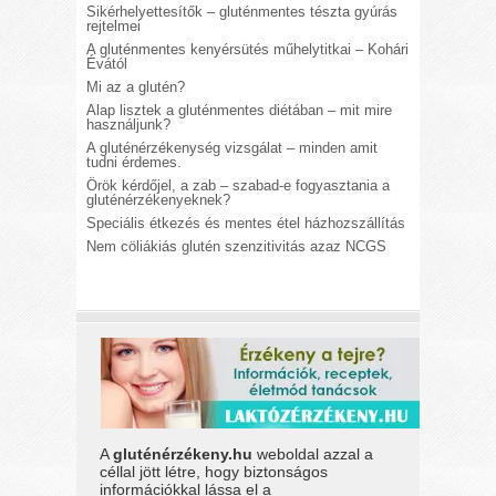
Sikérhelyettesítők – gluténmentes tészta gyúrás
rejtelmei
A gluténmentes kenyérsütés műhelytitkai – Kohári
Évától
Mi az a glutén?
Alap lisztek a gluténmentes diétában – mit mire
használjunk?
A gluténérzékenység vizsgálat – minden amit
tudni érdemes.
Örök kérdőjel, a zab – szabad-e fogyasztania a
gluténérzékenyeknek?
Speciális étkezés és mentes étel házhozszállítás
Nem cöliákiás glutén szenzitivitás azaz NCGS
A
gluténérzékeny.hu
weboldal azzal a
céllal jött létre, hogy biztonságos
információkkal lássa el a