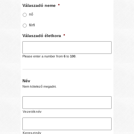
Válaszadó neme
*
nő
férfi
Válaszadó életkora
*
Please enter a number from
6
to
100
.
Név
Nem kötelező megadni.
Vezetéknév
Keresztnév