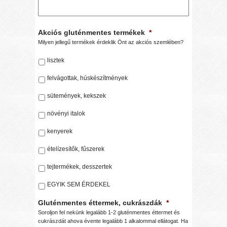
Akciós gluténmentes termékek
*
Milyen jellegű termékek érdeklik Önt az akciós szemlében?
lisztek
felvágottak, húskészítmények
sütemények, kekszek
növényi italok
kenyerek
ételízesítők, fűszerek
tejtermékek, desszertek
EGYIK SEM ÉRDEKEL
Gluténmentes éttermek, cukrászdák
*
Soroljon fel nekünk legalább 1-2 gluténmentes éttermet és
cukrászdát ahova évente legalább 1 alkalommal ellátogat. Ha