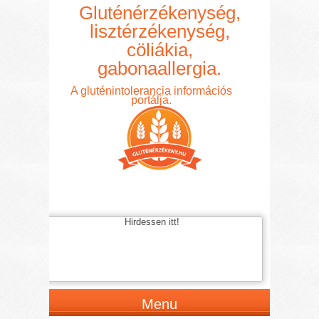
Gluténérzékenység,
lisztérzékenység,
cöliákia,
gabonaallergia.
A gluténintolerancia információs
portálja.
Hirdessen itt!
Menu