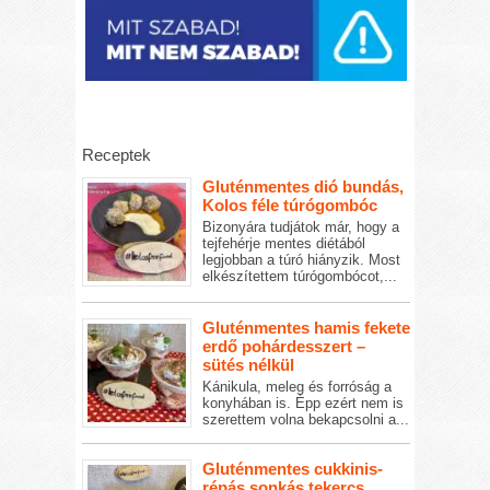
Receptek
Gluténmentes dió bundás,
Kolos féle túrógombóc
Bizonyára tudjátok már, hogy a
tejfehérje mentes diétából
legjobban a túró hiányzik. Most
elkészítettem túrógombócot,...
Gluténmentes hamis fekete
erdő pohárdesszert –
sütés nélkül
Kánikula, meleg és forróság a
konyhában is. Épp ezért nem is
szerettem volna bekapcsolni a...
Gluténmentes cukkinis-
répás sonkás tekercs