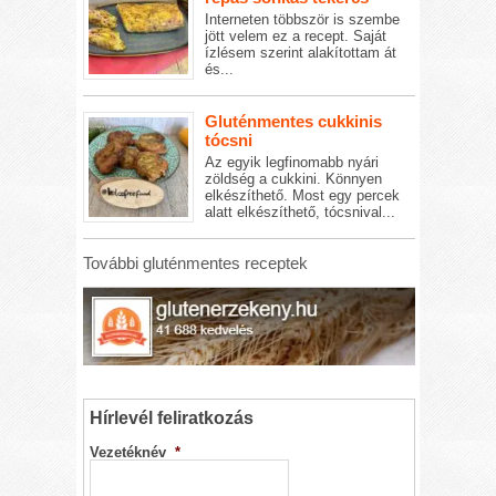
Interneten többször is szembe
jött velem ez a recept. Saját
ízlésem szerint alakítottam át
és...
Gluténmentes cukkinis
tócsni
Az egyik legfinomabb nyári
zöldség a cukkini. Könnyen
elkészíthető. Most egy percek
alatt elkészíthető, tócsnival...
További gluténmentes receptek
Hírlevél feliratkozás
Vezetéknév
*