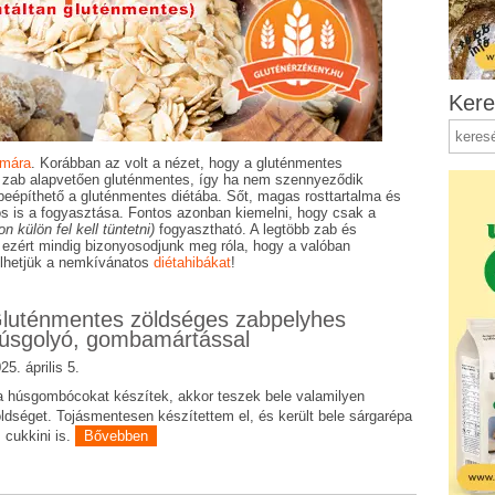
Kere
ámára
. Korábban az volt a nézet, hogy a gluténmentes
. A zab alapvetően gluténmentes, így ha nem szennyeződik
 beépíthető a gluténmentes diétába. Sőt, magas rosttartalma és
yös is a fogyasztása. Fontos azonban kiemelni, hogy csak a
 külön fel kell tüntetni)
fogyasztható. A legtöbb zab és
 ezért mindig bizonyosodjunk meg róla, hogy a valóban
ülhetjük a nemkívánatos
diétahibákat
!
luténmentes zöldséges zabpelyhes
úsgolyó, gombamártással
25. április 5.
 húsgombócokat készítek, akkor teszek bele valamilyen
ldséget. Tojásmentesen készítettem el, és került bele sárgarépa
 cukkini is.
Bővebben