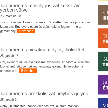
luténmentes mosolygós zabkeksz Air
ryerben sütve
25. március 28.
fogyott a reggeli kávéhoz a keksz. Szerettem volna kipróbálni az
 kiszúrom. Egy gyors ötletelés után, neki is fogtam. Íme a
égeredmény.
Bővebben
luténmentes birsalma golyók, dióliszttel
25. január 18.
 tél, akkor itt az ideje a birsalma evésének. Imádom a birsalmát,
krohullámú sütőben sülve, birsalmasajtként, illetve ebben a
sszertben is.
Bővebben
luténmentes brokkolis zabpelyhes golyók
25. január 3.
vényi, húsmentes, zabpelyhes fasírtot, akarom mondani