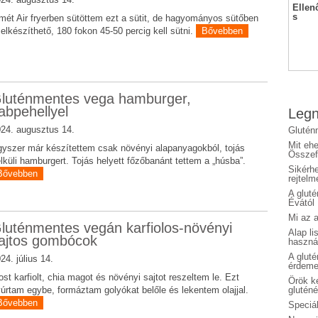
Ellen
s
mét Air fryerben sütöttem ezt a sütit, de hagyományos sütőben
 elkészíthető, 180 fokon 45-50 percig kell sütni.
Bővebben
luténmentes vega hamburger,
abpehellyel
Legn
24. augusztus 14.
Glutén
Mit eh
yszer már készítettem csak növényi alapanyagokból, tojás
Összefo
lküli hamburgert. Tojás helyett főzőbanánt tettem a „húsba”.
Sikérhe
Bővebben
rejtelm
A glut
Évától
Mi az a
luténmentes vegán karfiolos-növényi
Alap li
ajtos gombócok
haszná
A glut
24. július 14.
érdeme
st karfiolt, chia magot és növényi sajtot reszeltem le. Ezt
Örök ké
úrtam egybe, formáztam golyókat belőle és lekentem olajjal.
glutén
Bővebben
Speciál