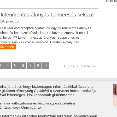
Nem cö
luténmentes áfonyás bűnbeesés keksze
24. július 13.
losFreeFood receptválogatásunk egy gluténmentes áfonyás
nbeesés keksszel bővült. Lehet-e következmények nélkül
űnbe esni”? Lehet, ha ezt az áfonyás, zabpelyhes és
gyoróvajas kekszet elnassolod. Hirtelen elmélyülsz...
Bővebben
3
4
5
6
7
8
9
1. oldal a 9 oldalból
llal jött létre, hogy biztonságos információkkal lássa el a
 A gluténérzékenység
(cöliákia)
a szervezet immunreakciója
tával lehetséges. Hol kaphatóak gluténmentes
ználva változatossá és biztonságossá teheti a
számára, vagy Önmagának.
ó információk kizárólag tájékoztató jellegűek, semmiképpen