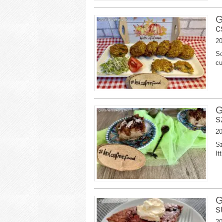
G
c
20
So
cu
G
s
20
Sz
It
G
s
20