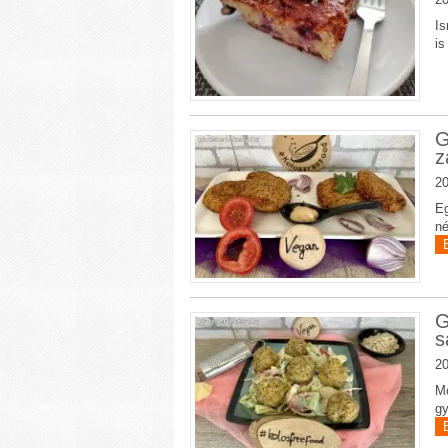
Is
is
G
z
20
Eg
né
G
s
20
Mo
gy