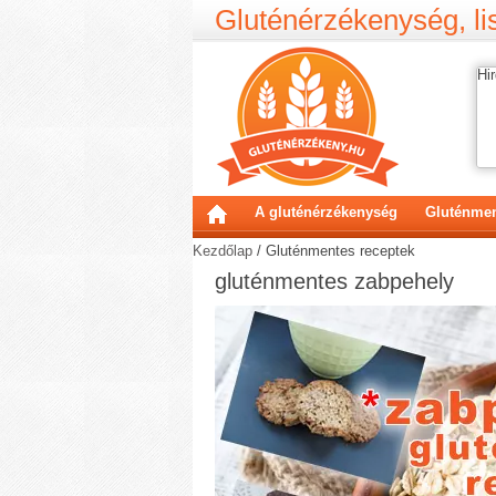
Gluténérzékenység, lis
Hir
A gluténérzékenység
Gluténmen
Kezdőlap
/
Gluténmentes receptek
gluténmentes zabpehely