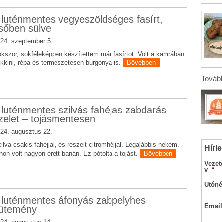
luténmentes vegyeszöldséges fasírt,
sőben sülve
24. szeptember 5.
kszor, sokféleképpen készítettem már fasírtot. Volt a kamrában
kkini, répa és természetesen burgonya is.
Bővebben
Tovább
luténmentes szilvás fahéjas zabdarás
zelet – tojásmentesen
24. augusztus 22.
ilva csakis fahéjjal, és reszelt citromhéjjal. Legalábbis nekem.
Hírle
thon volt nagyon érett banán. Ez pótolta a tojást.
Bővebben
Vezet
v
*
Utóné
luténmentes áfonyás zabpelyhes
Email
ütemény
24. augusztus 14.