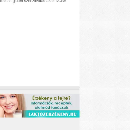
liákiás glutén szenzitivitás azaz NCGS