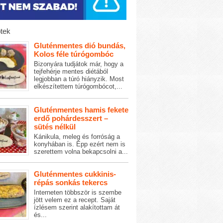
tek
Gluténmentes dió bundás,
Kolos féle túrógombóc
Bizonyára tudjátok már, hogy a
tejfehérje mentes diétából
legjobban a túró hiányzik. Most
elkészítettem túrógombócot,...
Gluténmentes hamis fekete
erdő pohárdesszert –
sütés nélkül
Kánikula, meleg és forróság a
konyhában is. Épp ezért nem is
szerettem volna bekapcsolni a...
Gluténmentes cukkinis-
répás sonkás tekercs
Interneten többször is szembe
jött velem ez a recept. Saját
ízlésem szerint alakítottam át
és...