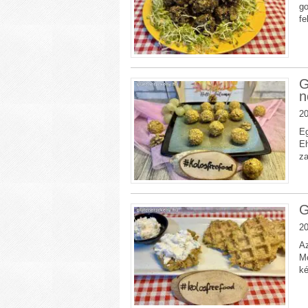
go
fe
G
n
20
Eg
E
za
G
20
Az
Mo
ké