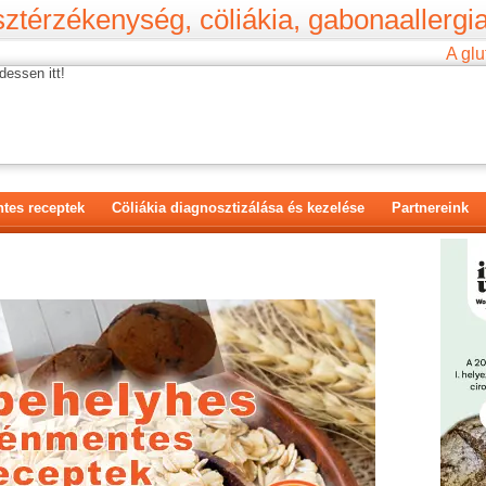
ztérzékenység, cöliákia, gabonaallergia
A glu
dessen itt!
tes receptek
Cöliákia diagnosztizálása és kezelése
Partnereink