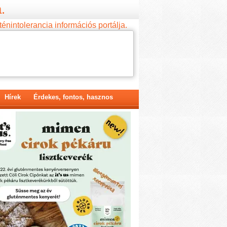
.
ténintolerancia információs portálja.
Hírek
Érdekes, fontos, hasznos