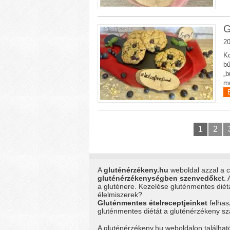
G
20
Ko
bű
„b
mo
1
2
A
gluténérzékeny.hu
weboldal azzal a cé
gluténérzékenységben szenvedők
et.
a gluténere. Kezelése gluténmentes dié
élelmiszerek?
Gluténmentes ételreceptjeinket
felhas
gluténmentes diétát a gluténérzékeny 
A gluténérzékeny.hu weboldalon találhat