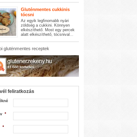
Gluténmentes cukkinis
tócsni
Az egyik legfinomabb nyári
zöldség a cukkini. Könnyen
elkészíthető. Most egy percek
alatt elkészíthető, tócsnival...
i gluténmentes receptek
vél feliratkozás
ékné
v
*
*