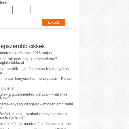
őrzé
épszerűbb cikkek
mentes akciós lista 2018 május
et és mit nem egy gluténérzékeny?
glaló táblázat.
lyettesítők – gluténmentes tészta gyúrás
ei
énmentes kenyérsütés műhelytitkai – Kohári
 glutén?
sztek a gluténmentes diétában – mit mire
ljunk?
énérzékenység vizsgálat – minden amit tudni
s.
rdőjel, a zab – szabad-e fogyasztania a
érzékenyeknek?
is étkezés és mentes étel házhozszállítás