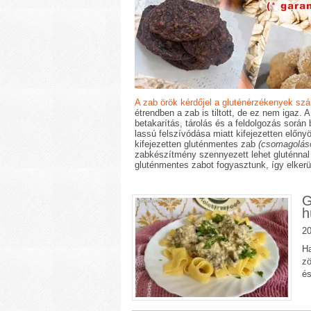
A zab örök kérdőjel a gluténérzékenyek sz
étrendben a zab is tiltott, de ez nem igaz
betakarítás, tárolás és a feldolgozás során
lassú felszívódása miatt kifejezetten előn
kifejezetten gluténmentes zab
(csomagoláson
zabkészítmény szennyezett lehet gluténnal
gluténmentes zabot fogyasztunk, így elker
G
h
20
Ha
zö
és