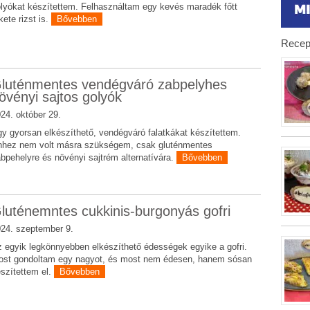
lyókat készítettem. Felhasználtam egy kevés maradék főtt
kete rizst is.
Bővebben
Recep
luténmentes vendégváró zabpelyhes
övényi sajtos golyók
24. október 29.
y gyorsan elkészíthető, vendégváró falatkákat készítettem.
hhez nem volt másra szükségem, csak gluténmentes
bpehelyre és növényi sajtrém alternatívára.
Bővebben
luténemntes cukkinis-burgonyás gofri
24. szeptember 9.
 egyik legkönnyebben elkészíthető édességek egyike a gofri.
st gondoltam egy nagyot, és most nem édesen, hanem sósan
szítettem el.
Bővebben