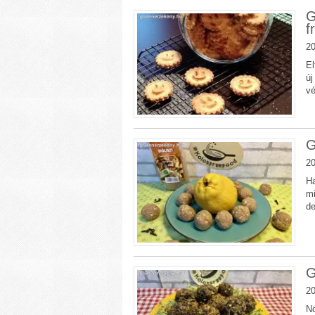
G
f
20
El
új
v
G
20
Ha
mi
de
G
20
Nö