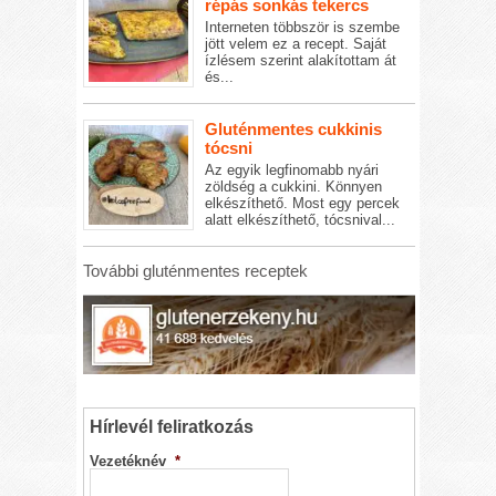
répás sonkás tekercs
Interneten többször is szembe
jött velem ez a recept. Saját
ízlésem szerint alakítottam át
és...
Gluténmentes cukkinis
tócsni
Az egyik legfinomabb nyári
zöldség a cukkini. Könnyen
elkészíthető. Most egy percek
alatt elkészíthető, tócsnival...
További gluténmentes receptek
Hírlevél feliratkozás
Vezetéknév
*