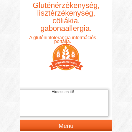
Gluténérzékenység,
lisztérzékenység,
cöliákia,
gabonaallergia.
A gluténintolerancia információs
portálja.
Hirdessen itt!
Menu