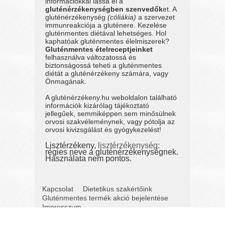
információkkal lássa el a
gluténérzékenységben szenvedők
et. A
gluténérzékenység
(cöliákia)
a szervezet
immunreakciója a gluténere. Kezelése
gluténmentes diétával lehetséges. Hol
kaphatóak gluténmentes élelmiszerek?
Gluténmentes ételreceptjeinket
felhasználva változatossá és
biztonságossá teheti a gluténmentes
diétát a gluténérzékeny számára, vagy
Önmagának.
A gluténérzékeny.hu weboldalon található
információk kizárólag tájékoztató
jellegűek, semmiképpen sem minősülnek
orvosi szakvéleménynek, vagy pótolja az
orvosi kivizsgálást és gyógykezelést!
Lisztérzékeny,
lisztérzékenység
:
régies neve a gluténérzékenységnek.
Használata nem pontos.
Kapcsolat
Dietetikus szakértőink
Gluténmentes termék akció bejelentése
Impresszum
Copyright 2013-2025 weboldalt a
FaXuniL Kft.