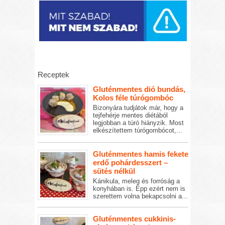
Receptek
Gluténmentes dió bundás,
Kolos féle túrógombóc
Bizonyára tudjátok már, hogy a
tejfehérje mentes diétából
legjobban a túró hiányzik. Most
elkészítettem túrógombócot,...
Gluténmentes hamis fekete
erdő pohárdesszert –
sütés nélkül
Kánikula, meleg és forróság a
konyhában is. Épp ezért nem is
szerettem volna bekapcsolni a...
Gluténmentes cukkinis-