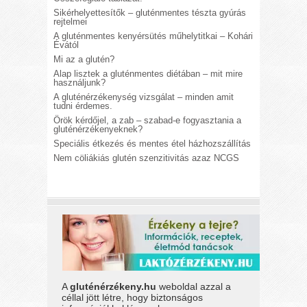
Sikérhelyettesítők – gluténmentes tészta gyúrás
rejtelmei
A gluténmentes kenyérsütés műhelytitkai – Kohári
Évától
Mi az a glutén?
Alap lisztek a gluténmentes diétában – mit mire
használjunk?
A gluténérzékenység vizsgálat – minden amit
tudni érdemes.
Örök kérdőjel, a zab – szabad-e fogyasztania a
gluténérzékenyeknek?
Speciális étkezés és mentes étel házhozszállítás
Nem cöliákiás glutén szenzitivitás azaz NCGS
A
gluténérzékeny.hu
weboldal azzal a
céllal jött létre, hogy biztonságos