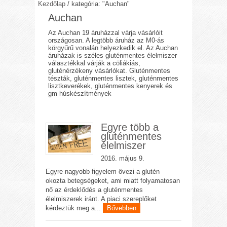
Kezdőlap
/
kategória: "Auchan"
Auchan
Az Auchan 19 áruházzal várja vásárlóit
országosan. A legtöbb áruház az M0-ás
körgyűrű vonalán helyezkedik el. Az Auchan
áruházak is széles gluténmentes élelmiszer
választékkal várják a cöliákiás,
gluténérzékeny vásárlókat. Gluténmentes
tészták, gluténmentes lisztek, gluténmentes
lisztkeverékek, gluténmentes kenyerek és
gm húskészítmények
Egyre több a
gluténmentes
élelmiszer
2016. május 9.
Egyre nagyobb figyelem övezi a glutén
okozta betegségeket, ami miatt folyamatosan
nő az érdeklődés a gluténmentes
élelmiszerek iránt. A piaci szereplőket
kérdeztük meg a...
Bővebben