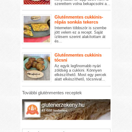
szerettem volna bekapcsolni a...
Gluténmentes cukkinis-
répás sonkás tekercs
Interneten többször is szembe
jött velem ez a recept. Saját
ízlésem szerint alakítottam át
és...
Gluténmentes cukkinis
tócsni
Az egyik legfinomabb nyári
zöldség a cukkini. Könnyen
elkészíthető. Most egy percek
alatt elkészíthető, tócsnival...
További gluténmentes receptek