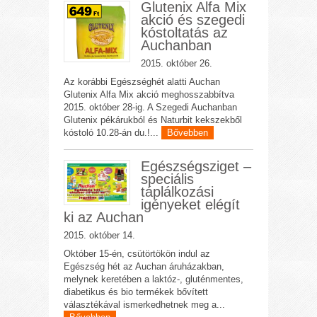
Glutenix Alfa Mix
akció és szegedi
kóstoltatás az
Auchanban
2015. október 26.
Az korábbi Egészséghét alatti Auchan
Glutenix Alfa Mix akció meghosszabbítva
2015. október 28-ig. A Szegedi Auchanban
Glutenix pékárukból és Naturbit kekszekből
kóstoló 10.28-án du.!...
Bővebben
Egészségsziget –
speciális
táplálkozási
igényeket elégít
ki az Auchan
2015. október 14.
Október 15-én, csütörtökön indul az
Egészség hét az Auchan áruházakban,
melynek keretében a laktóz-, gluténmentes,
diabetikus és bio termékek bővített
választékával ismerkedhetnek meg a...