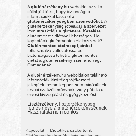
A
gluténérzékeny.hu
weboldal azzal a
céllal jött létre, hogy biztonságos
információkkal lássa el a
gluténérzékenységben szenvedők
et. A
gluténérzékenység
(cöliákia)
a szervezet
immunreakciója a gluténere. Kezelése
gluténmentes diétával lehetséges. Hol
kaphatóak gluténmentes élelmiszerek?
Gluténmentes ételreceptjeinket
felhasználva változatossá és
biztonságossá teheti a gluténmentes
diétát a gluténérzékeny számára, vagy
Önmagának.
A gluténérzékeny.hu weboldalon található
információk kizárólag tájékoztató
jellegűek, semmiképpen sem minősülnek
orvosi szakvéleménynek, vagy pótolja az
orvosi kivizsgálást és gyógykezelést!
Lisztérzékeny,
lisztérzékenység
:
régies neve a gluténérzékenységnek.
Használata nem pontos.
Kapcsolat
Dietetikus szakértőink
Gluténmentes termék akció bejelentése