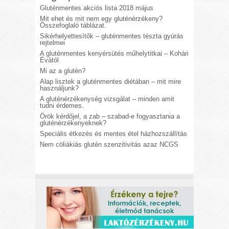
Gluténmentes akciós lista 2018 május
Mit ehet és mit nem egy gluténérzékeny?
Összefoglaló táblázat.
Sikérhelyettesítők – gluténmentes tészta gyúrás
rejtelmei
A gluténmentes kenyérsütés műhelytitkai – Kohári
Évától
Mi az a glutén?
Alap lisztek a gluténmentes diétában – mit mire
használjunk?
A gluténérzékenység vizsgálat – minden amit
tudni érdemes.
Örök kérdőjel, a zab – szabad-e fogyasztania a
gluténérzékenyeknek?
Speciális étkezés és mentes étel házhozszállítás
Nem cöliákiás glutén szenzitivitás azaz NCGS