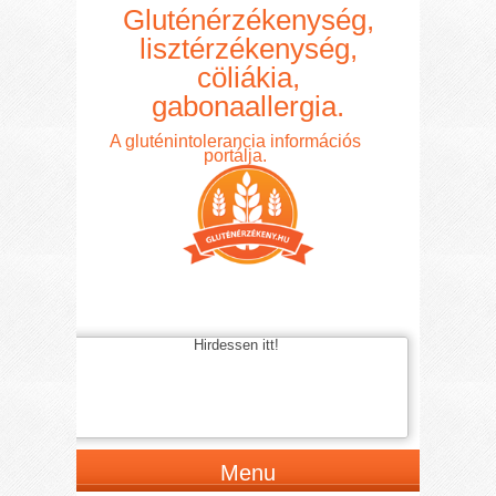
Gluténérzékenység,
lisztérzékenység,
cöliákia,
gabonaallergia.
A gluténintolerancia információs
portálja.
Hirdessen itt!
Menu