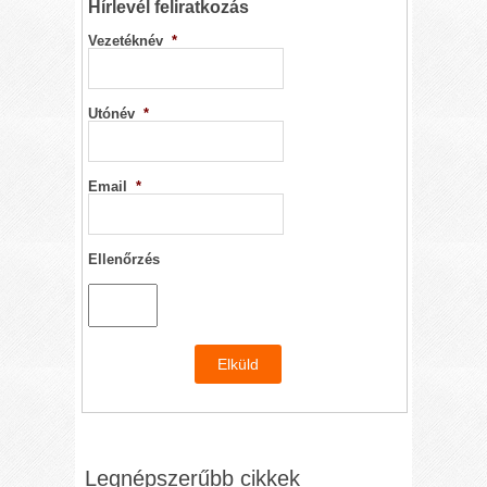
Hírlevél feliratkozás
Vezetéknév
*
Utónév
*
Email
*
Ellenőrzés
Legnépszerűbb cikkek