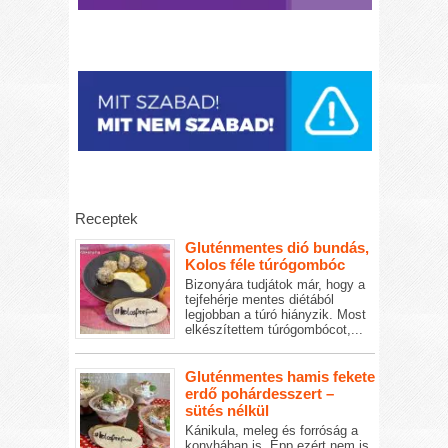
Receptek
Gluténmentes dió bundás,
Kolos féle túrógombóc
Bizonyára tudjátok már, hogy a
tejfehérje mentes diétából
legjobban a túró hiányzik. Most
elkészítettem túrógombócot,...
Gluténmentes hamis fekete
erdő pohárdesszert –
sütés nélkül
Kánikula, meleg és forróság a
konyhában is. Épp ezért nem is