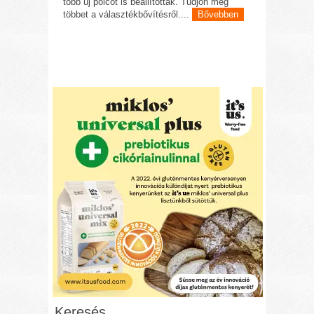
több új polcot is beállítottak. Tudjon meg
többet a választékbővítésről....
Bővebben
Keresés