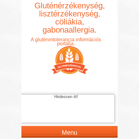
Gluténérzékenység,
lisztérzékenység,
cöliákia,
gabonaallergia.
A gluténintolerancia információs
portálja.
Hirdessen itt!
Menu