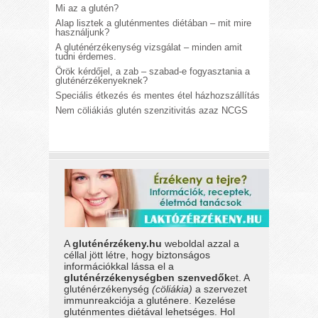
Mi az a glutén?
Alap lisztek a gluténmentes diétában – mit mire
használjunk?
A gluténérzékenység vizsgálat – minden amit
tudni érdemes.
Örök kérdőjel, a zab – szabad-e fogyasztania a
gluténérzékenyeknek?
Speciális étkezés és mentes étel házhozszállítás
Nem cöliákiás glutén szenzitivitás azaz NCGS
A
gluténérzékeny.hu
weboldal azzal a
céllal jött létre, hogy biztonságos
információkkal lássa el a
gluténérzékenységben szenvedők
et. A
gluténérzékenység
(cöliákia)
a szervezet
immunreakciója a gluténere. Kezelése
gluténmentes diétával lehetséges. Hol