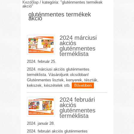
Kezdőlap
/
kategória: "gluténmentes termékek
akció"
gluténmentes termékek
akció
2024 márciusi
akciós
gluténmentes
terméklista
2024. február 25.
2024. márciusi akciós gluténmentes
terméklista. Vásároljunk olcsóbban!
Gluténmentes lisztek, kenyerek, tészták,
kekszek, készételek stb.
Bővebben
2024 februári
akciós
gluténmentes
terméklista
2024. január 28.
2024. februári akciós gluténmentes