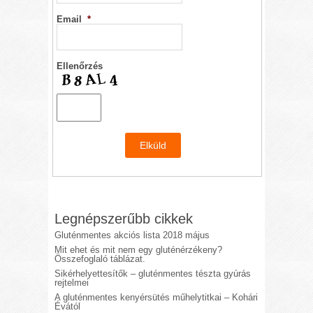
Email
*
Ellenőrzés
Legnépszerűbb cikkek
Gluténmentes akciós lista 2018 május
Mit ehet és mit nem egy gluténérzékeny?
Összefoglaló táblázat.
Sikérhelyettesítők – gluténmentes tészta gyúrás
rejtelmei
A gluténmentes kenyérsütés műhelytitkai – Kohári
Évától