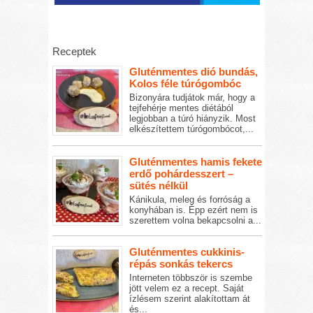
Receptek
Gluténmentes dió bundás,
Kolos féle túrógombóc
Bizonyára tudjátok már, hogy a
tejfehérje mentes diétából
legjobban a túró hiányzik. Most
elkészítettem túrógombócot,...
Gluténmentes hamis fekete
erdő pohárdesszert –
sütés nélkül
Kánikula, meleg és forróság a
konyhában is. Épp ezért nem is
szerettem volna bekapcsolni a...
Gluténmentes cukkinis-
répás sonkás tekercs
Interneten többször is szembe
jött velem ez a recept. Saját
ízlésem szerint alakítottam át
és...