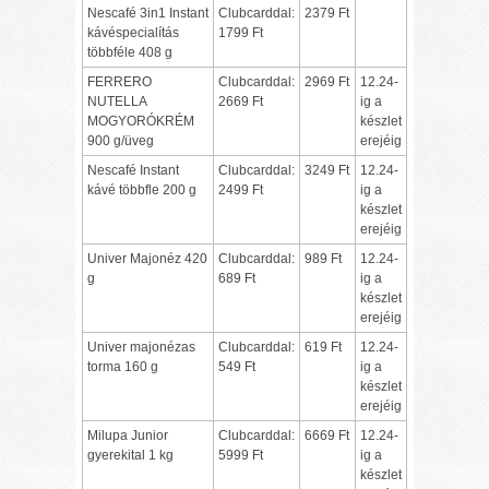
Nescafé 3in1 Instant
Clubcarddal:
2379 Ft
kávéspecialítás
1799 Ft
többféle 408 g
FERRERO
Clubcarddal:
2969 Ft
12.24-
NUTELLA
2669 Ft
ig a
MOGYORÓKRÉM
készlet
900 g/üveg
erejéig
Nescafé Instant
Clubcarddal:
3249 Ft
12.24-
kávé többfle 200 g
2499 Ft
ig a
készlet
erejéig
Univer Majonéz 420
Clubcarddal:
989 Ft
12.24-
g
689 Ft
ig a
készlet
erejéig
Univer majonézas
Clubcarddal:
619 Ft
12.24-
torma 160 g
549 Ft
ig a
készlet
erejéig
Milupa Junior
Clubcarddal:
6669 Ft
12.24-
gyerekital 1 kg
5999 Ft
ig a
készlet