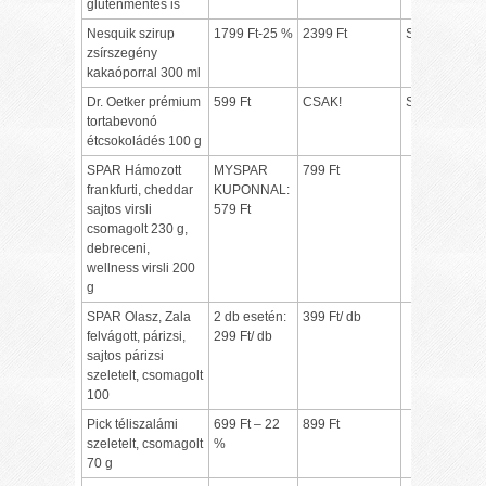
gluténmentes is
Nesquik szirup
1799 Ft-25 %
2399 Ft
Spar Extra
zsírszegény
kakaóporral 300 ml
Dr. Oetker prémium
599 Ft
CSAK!
Spar Extra
tortabevonó
étcsokoládés 100 g
SPAR Hámozott
MYSPAR
799 Ft
frankfurti, cheddar
KUPONNAL:
sajtos virsli
579 Ft
csomagolt 230 g,
debreceni,
wellness virsli 200
g
SPAR Olasz, Zala
2 db esetén:
399 Ft/ db
felvágott, párizsi,
299 Ft/ db
sajtos párizsi
szeletelt, csomagolt
100
Pick téliszalámi
699 Ft – 22
899 Ft
szeletelt, csomagolt
%
70 g