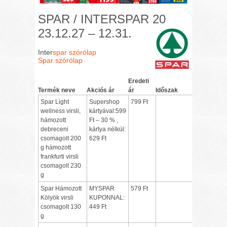
SPAR / INTERSPAR 20
23.12.27 – 12.31.
Inter
spar szórólap
Spar szórólap
Eredeti
Termék neve
Akciós ár
ár
Időszak
Spar Light
Supershop
799 Ft
wellness virsli,
kártyával:599
hámozott
Ft – 30 % ,
debreceni
kártya nélkül:
csomagolt 200
629 Ft
g hámozott
frankfurti virsli
csomagolt 230
g
Spar Hámozott
MYSPAR
579 Ft
Kölyök virsli
KUPONNAL:
csomagolt 130
449 Ft
g