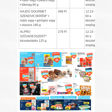
• natúr vagy • pikáns vagy
készlet
• tökmag 80 g
erejéig
HAJDÚ GOURMET
499 Ft
12.23-
SZENDVICSKRÉM* •
tól a
natúr vagy • görögös vagy
készlet
• olaszos 180 g
erejéig
ALPRO
279 Ft
12.23-
SZÓJADESSZERT*
tól a
étcsokoládés 125 g
készlet
erejéig