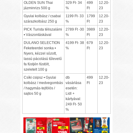
OLDEN SUN Thai
329 Ft- 34
499
12.20-
jázminrizs 500 g
%
Ft
23
Gyulai kolbász / csabai
1199 Ft- 33
1799
12.20-
szárazkolbász 250 g
%
Ft
23
PICK Turista téliszalámi
2789 Ft -30
3989
12.20-
• Vászontáskával
%
Ft
23
DULANO SELECTION
4199 Ft- 38
679
12.20-
Feketeerdei sonka •
%
Ft
23
Nyers, kézzel sózott,
lassú pácolású tűlevelű
fa füstjén füstölt,
szeletelt 100 g
Csíki csipsz • Gyulai
db
499
12.20-
kolbász / medvegombás
vásárlása
Ft
23
/ hagymás-tejfölös /
esetén:
sajtos 50 g
Lidl +
kártyával:
249 Ft- 50
%