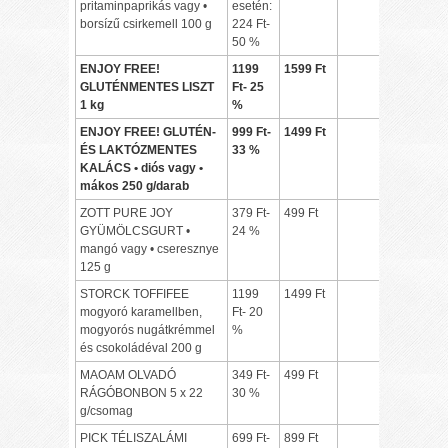
pritaminpaprikás vagy •
esetén:
borsízű csirkemell 100 g
224 Ft-
50 %
ENJOY FREE!
1199
1599 Ft
GLUTÉNMENTES LISZT
Ft- 25
1 kg
%
ENJOY FREE! GLUTÉN-
999 Ft-
1499 Ft
ÉS LAKTÓZMENTES
33 %
KALÁCS • diós vagy •
mákos 250 g/darab
ZOTT PURE JOY
379 Ft-
499 Ft
GYÜMÖLCSGURT •
24 %
mangó vagy • cseresznye
125 g
STORCK TOFFIFEE
1199
1499 Ft
mogyoró karamellben,
Ft- 20
mogyorós nugátkrémmel
%
és csokoládéval 200 g
MAOAM OLVADÓ
349 Ft-
499 Ft
RÁGÓBONBON 5 x 22
30 %
g/csomag
PICK TÉLISZALÁMI
699 Ft-
899 Ft