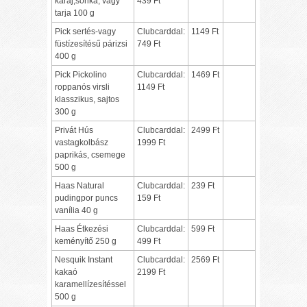
karaj,sonka, vagy
439 Ft
tarja 100 g
Pick sertés-vagy
Clubcarddal:
1149 Ft
füstízesítésű párizsi
749 Ft
400 g
Pick Pickolino
Clubcarddal:
1469 Ft
roppanós virsli
1149 Ft
klasszikus, sajtos
300 g
Privát Hús
Clubcarddal:
2499 Ft
vastagkolbász
1999 Ft
paprikás, csemege
500 g
Haas Natural
Clubcarddal:
239 Ft
pudingpor puncs
159 Ft
vanília 40 g
Haas Étkezési
Clubcarddal:
599 Ft
keményítő 250 g
499 Ft
Nesquik Instant
Clubcarddal:
2569 Ft
kakaó
2199 Ft
karamellízesítéssel
500 g