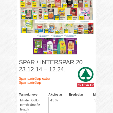
SPAR / INTERSPAR 20
23.12.14 – 12.24.
Spar szórólap extra
Spar szórólap
Termék neve
Akciós ár
Eredeti ár
Időszak
Minden Gullón
-15 %
Spar Extra
termék árából!
létezik