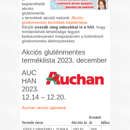
bejelenthetik
akciós
gluténmente
s termékek akcióit nekünk:
Akciós
gluténmentes termékek bejelentése
Kérjük
osszák meg másokkal is a hírt
, hogy
mindenkinek lehetősége legyen
kedvezményesen megvásárolni a különböző
gluténmentes élelmiszereket.
Akciós gluténmentes
terméklista 2023. december
AUC
HAN
2023.
12.14 – 12.20.
Auchan akciós ajánlatok
Eredeti
Termék neve
Akciós ár
ár
Időszak
EFEF CSIRKEMELL SONKA
295 Ft-
349