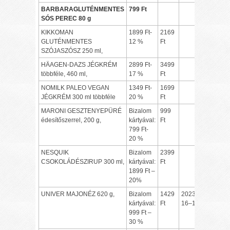
BARBARAGLUTÉNMENTES
799 Ft
SÓS PEREC 80 g
KIKKOMAN
1899 Ft-
2169
GLUTÉNMENTES
12 %
Ft
SZÓJASZÓSZ 250 ml,
HÄAGEN-DAZS JÉGKRÉM
2899 Ft-
3499
többféle, 460 ml,
17 %
Ft
NOMILK PALEO VEGAN
1349 Ft-
1699
JÉGKRÉM 300 ml többféle
20 %
Ft
MARONI GESZTENYEPÜRÉ
Bizalom
999
édesítőszerrel, 200 g,
kártyával:
Ft
799 Ft-
20 %
NESQUIK
Bizalom
2399
CSOKOLÁDÉSZIRUP 300 ml,
kártyával:
Ft
1899 Ft –
20%
UNIVER MAJONÉZ 620 g,
Bizalom
1429
2023.12.15–
kártyával:
Ft
16–17.
999 Ft –
30 %