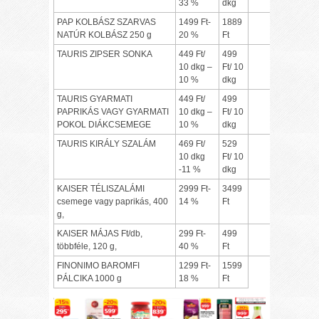
33 %
dkg
PAP KOLBÁSZ SZARVAS
1499 Ft-
1889
NATÚR KOLBÁSZ 250 g
20 %
Ft
TAURIS ZIPSER SONKA
449 Ft/
499
10 dkg –
Ft/ 10
10 %
dkg
TAURIS GYARMATI
449 Ft/
499
PAPRIKÁS VAGY GYARMATI
10 dkg –
Ft/ 10
POKOL DIÁKCSEMEGE
10 %
dkg
TAURIS KIRÁLY SZALÁM
469 Ft/
529
10 dkg
Ft/ 10
-11 %
dkg
KAISER TÉLISZALÁMI
2999 Ft-
3499
csemege vagy paprikás, 400
14 %
Ft
g,
KAISER MÁJAS Ft/db,
299 Ft-
499
többféle, 120 g,
40 %
Ft
FINONIMO BAROMFI
1299 Ft-
1599
PÁLCIKA 1000 g
18 %
Ft