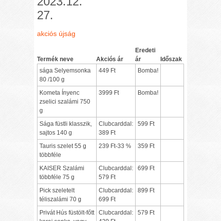
2023.12.
27.
akciós újság
Eredeti
Termék neve
Akciós ár
ár
Időszak
sága Selyemsonka
449 Ft
Bomba!
80 /100 g
Kometa Ínyenc
3999 Ft
Bomba!
zselici szalámi 750
g
Sága füstli klasszik,
Clubcarddal:
599 Ft
sajtos 140 g
389 Ft
Tauris szelet 55 g
239 Ft-33 %
359 Ft
többféle
KAISER Szalámi
Clubcarddal:
699 Ft
többféle 75 g
579 Ft
Pick szeletelt
Clubcarddal:
899 Ft
téliszalámi 70 g
699 Ft
Privát Hús füstölt-főtt
Clubcarddal:
579 Ft