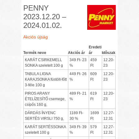
PENNY
2023.12.20 –
2024.01.02.
Akciós újság
Eredeti
Termék neve
Akciós ár
ár
Időszak
KARÁT CSIRKEMELL
349 Ft- 23
459
12.20-
SONKA szeletelt 100 g
%
Ft
23
TABULA LIGNA
449 Ft- 26
609
12.20-
KARAJSONKA füstölt-főtt
%
Ft
23
3-féle 100 g
PIROS ARANY
489 Ft- 21
619
12.20-
ÉTELÍZESÍTŐ csemege,
%
Ft
23
csípős 160 g,
DÁRDÁS ÍNYENC
1189 Ft-
1699
12.27-
SERTÉS VIRSLI 750 g,
30 %
Ft
12.31
KARÁT SERTÉSSONKA
349 Ft- 39
579
12.27-
szeletelt 100 g
%
Ft
12.31