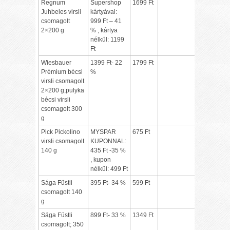
Regnum
Supershop
1699 Ft
Juhbeles virsli
kártyával:
csomagolt
999 Ft – 41
2×200 g
% , kártya
nélkül: 1199
Ft
Wiesbauer
1399 Ft- 22
1799 Ft
Prémium bécsi
%
virsli csomagolt
2×200 g,pulyka
bécsi virsli
csomagolt 300
g
Pick Pickolino
MYSPAR
675 Ft
virsli csomagolt
KUPONNAL:
140 g
435 Ft -35 %
, kupon
nélkül: 499 Ft
Sága Füstli
395 Ft- 34 %
599 Ft
csomagolt 140
g
Sága Füstli
899 Ft- 33 %
1349 Ft
csomagolt; 350