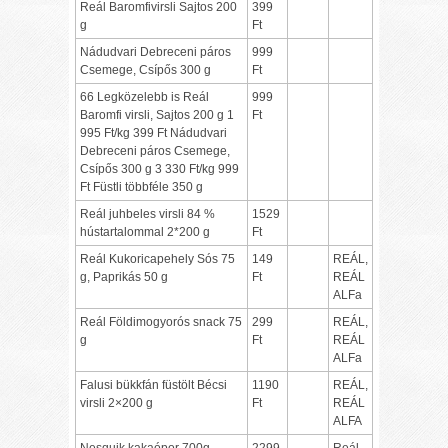
Reál Baromfivirsli Sajtos 200
399
g
Ft
Nádudvari Debreceni páros
999
Csemege, Csípős 300 g
Ft
66 Legközelebb is Reál
999
Baromfi virsli, Sajtos 200 g 1
Ft
995 Ft/kg 399 Ft Nádudvari
Debreceni páros Csemege,
Csípős 300 g 3 330 Ft/kg 999
Ft Füstli többféle 350 g
Reál juhbeles virsli 84 %
1529
hústartalommal 2*200 g
Ft
Reál Kukoricapehely Sós 75
149
REÁL,
g, Paprikás 50 g
Ft
REÁL
ALFa
Reál Földimogyorós snack 75
299
REÁL,
g
Ft
REÁL
ALFa
Falusi bükkfán füstölt Bécsi
1190
REÁL,
virsli 2×200 g
Ft
REÁL
ALFA
Nesquik kakaópor 700g
2299
Reál