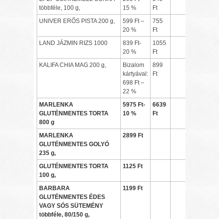
többféle, 100 g,
15 %
Ft
UNIVER ERŐS PISTA 200 g,
599 Ft –
755
20 %
Ft
LAND JÁZMIN RIZS 1000
839 Ft-
1055
20 %
Ft
KALIFA CHIA MAG 200 g,
Bizalom
899
kártyával:
Ft
698 Ft –
22 %
MARLENKA
5975 Ft-
6639
GLUTÉNMENTES TORTA
10 %
Ft
800 g
MARLENKA
2899 Ft
GLUTÉNMENTES GOLYÓ
235 g,
GLUTÉNMENTES TORTA
1125 Ft
100 g,
BARBARA
1199 Ft
GLUTÉNMENTES ÉDES
VAGY SÓS SÜTEMÉNY
többféle, 80/150 g,