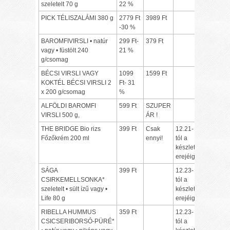
szeletelt 70 g
22 %
PICK TÉLISZALÁMI 380 g
2779 Ft
3989 Ft
-30 %
BAROMFIVIRSLI • natúr
299 Ft-
379 Ft
vagy • füstölt 240
21 %
g/csomag
BÉCSI VIRSLI VAGY
1099
1599 Ft
KOKTÉL BÉCSI VIRSLI 2
Ft- 31
x 200 g/csomag
%
ALFÖLDI BAROMFI
599 Ft
SZUPER
VIRSLI 500 g,
ÁR !
THE BRIDGE Bio rizs
399 Ft
Csak
12.21-
Főzőkrém 200 ml
ennyi!
tól a
készlet
erejéig
SÁGA
399 Ft
12.23-
CSIRKEMELLSONKA*
tól a
szeletelt • sült ízű vagy •
készlet
Life 80 g
erejéig
RIBELLA HUMMUS
359 Ft
12.23-
CSICSERIBORSÓ-PÜRÉ*
tól a