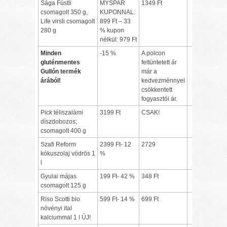
Sága Füstli
MYSPAR
1349 Ft
csomagolt 350 g,
KUPONNAL:
Life virsli csomagolt
899 Ft – 33
280 g
% kupon
nélkül: 979 Ft
Minden
-15 %
A polcon
gluténmentes
feltüntetett ár
Gullón termék
már a
árából!
kedvezménnyel
csökkentett
fogyasztói ár.
Pick téliszalámi
3199 Ft
CSAK!
díszdobozos;
csomagolt 400 g
Szafi Reform
2399 Ft- 12
2729
kókuszolaj vödrös 1
%
l
Gyulai májas
199 Ft- 42 %
348 Ft
csomagolt 125 g
Riso Scotti bio
599 Ft- 14 %
699 Ft
növényi ital
kalciummal 1 l ÚJ!