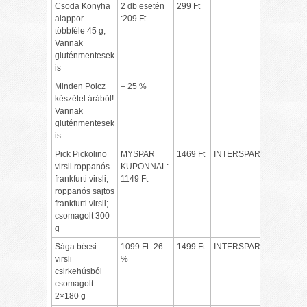
Csoda Konyha
2 db esetén
299 Ft
alappor
:209 Ft
többféle 45 g,
Vannak
gluténmentesek
is
Minden Polcz
– 25 %
készétel árából!
Vannak
gluténmentesek
is
Pick Pickolino
MYSPAR
1469 Ft
INTERSPAR
virsli roppanós
KUPONNAL:
frankfurti virsli,
1149 Ft
roppanós sajtos
frankfurti virsli;
csomagolt 300
g
Sága bécsi
1099 Ft- 26
1499 Ft
INTERSPAR
virsli
%
csirkehúsból
csomagolt
2×180 g