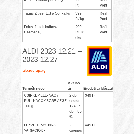
Ft
Pont
Tauris Zipser Extra Sonka kg
399
Reál
Ft/ kg
Pont
Falusi füstölt kolbász
299
Reál
Csemege,
Ft/ 10
Pont
dkg
ALDI 2023.12.21 –
2023.12.27
akciós újság
Akciós
Termék neve
ár
Eredeti ár
Időszak
CSIRKEMELL- VAGY
2 db
349 Ft
PULYKACOMBCSEMEGE
esetén:
100 g
174 Ft/
db – 50
%
FŰSZERESSONKA-
2
449 Ft
VARIÁCIÓK •
csomag