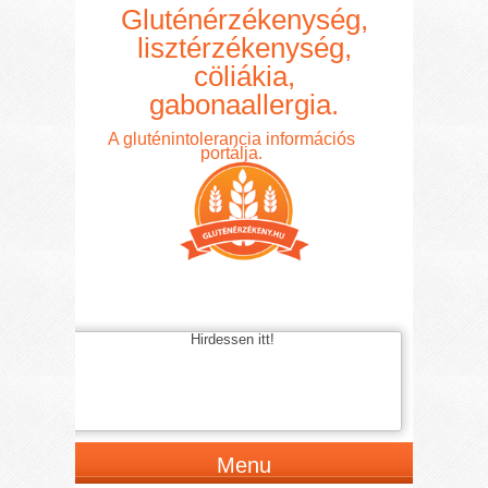
Gluténérzékenység,
lisztérzékenység,
cöliákia,
gabonaallergia.
A gluténintolerancia információs
portálja.
Hirdessen itt!
Menu