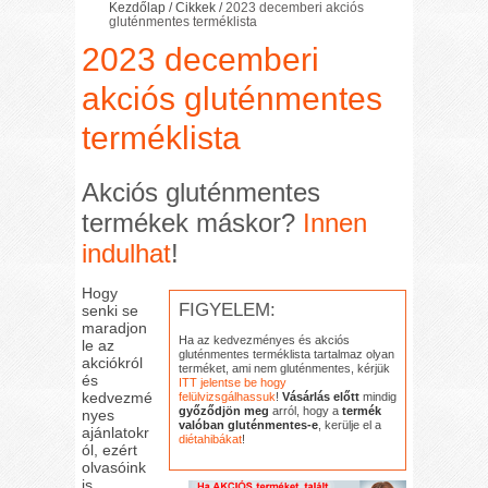
Kezdőlap
/
Cikkek
/
2023 decemberi akciós
gluténmentes terméklista
2023 decemberi
akciós gluténmentes
terméklista
Akciós gluténmentes
termékek máskor?
Innen
indulhat
!
Hogy
FIGYELEM:
senki se
maradjon
Ha az kedvezményes és akciós
le az
gluténmentes terméklista tartalmaz olyan
akciókról
terméket, ami nem gluténmentes, kérjük
és
ITT jelentse be hogy
kedvezmé
felülvizsgálhassuk
!
Vásárlás előtt
mindig
győződjön meg
arról, hogy a
termék
nyes
valóban gluténmentes-e
, kerülje el a
ajánlatokr
diétahibákat
!
ól, ezért
olvasóink
is