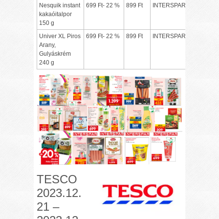
Nesquik instant
699 Ft- 22 %
899 Ft
INTERSPAR
kakaóitalpor
150 g
Univer XL Piros
699 Ft- 22 %
899 Ft
INTERSPAR
Arany,
Gulyáskrém
240 g
TESCO
2023.12.
21 –