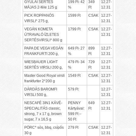
GYULAI SERTÉS
199 Ft- 42
349
12.27-
MÁJAS 2-féle 125 g
%
Ft
12.31
PICK ROPPANÓS
1599 Ft
CSAK
12.27-
VIRSLI* 275 g,
12.31
VEGÁN KOMETA
1799 Ft
CSAK
12.27-
ÚTRAVALÓ ÍZLETES
12.31
SERTÉSVIRSLI* 800 g
PAPA DE VEGA VEGÁN
649 Ft- 27
899
12.27-
FRANKFURTI 200 g,
%
Ft
12.31
WIESBAUER LIGHT
479 Ft- 34
729
12.27-
SERTÉS VIRSLI 200 g,
%
Ft
12.31
Master Good Royal virsli
1549 Ft
CSAK
12.27-
frankfurter 2*200 g
12.31
DÁRDÁS BAROMFI
579 Ft
12.27-
VIRSLI 500 g,
12.31
NESCAFÉ 3IN1 KÁVÉ-
PENNY
649
12.27-
SPECIALITÁS classic,
Kártyával:
Ft
12.31
strong, 7 x 17 g, brown
599 Ft –
sugar, 7 x 16,5 g
50 Ft
PÖRC* sós, bbq, csípős
279 Ft
CSAK
12.27-
30 g
12.31