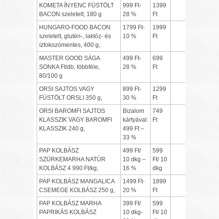
KOMETA ÍNYENC FÜSTÖLT
999 Ft-
1399
BACON szeletelt, 180 g
28 %
Ft
HUNGARO-FOOD BACON
1799 Ft-
1999
szeletelt, glutén-, laktóz- és
10 %
Ft
ízfokozómentes, 400 g,
MASTER GOOD SÁGA
499 Ft-
699
SONKA Ft/db, többféle,
28 %
Ft
80/100 g
ORSI SAJTOS VAGY
899 Ft-
1299
FÜSTÖLT ORSLI 350 g,
30 %
Ft
ORSI BAROMFI SAJTOS
Bizalom
749
KLASSZIK VAGY BAROMFI
kártyával:
Ft
KLASSZIK 240 g,
499 Ft –
33 %
PAP KOLBÁSZ
499 Ft/
599
SZÜRKEMARHA NATÚR
10 dkg –
Ft/ 10
KOLBÁSZ 4 990 Ft/kg,
16 %
dkg
PAP KOLBÁSZ MANGALICA
1499 Ft-
1899
CSEMEGE KOLBÁSZ 250 g,
20 %
Ft
PAP KOLBÁSZ MARHA
399 Ft/
599
PAPRIKÁS KOLBÁSZ
10 dkg-
Ft/ 10