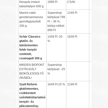
Nesquik instant
1899 Ft
CSAK
kakaóitalpor 600 g
Maroni natúr
Supershop
1249 Ft
gesztenyemassza
kártyával:799
gyorsfagyasztott
Ft – 36 %,
200 g
kártya nélkül:
899 Ft
Schär Classico
1459 Ft -20
1839 Ft
glutén- és
%
laktózmentes
fehér kenyér
szeletelt,
csomagolt 300 g
MINDEN BIOPONT
Supershop
EXTRUDÁLT
kártyával: -25
BIOKÖLESGOLYÓ
%
ÁRÁBÓL!
Szafi Reform
1649 Ft-25 %
2199 Ft
gluténmentes,
csökkentett
szénhidráttartalmú
kenyér- és
péksütemény-