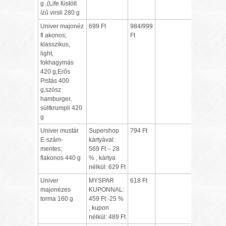
g ,(Life füstölt
ízű virsli 280 g
Univer majonéz
699 Ft
984/999
fl akonos;
Ft
klasszikus,
light,
fokhagymás
420 g,Erős
Pistás 400
g,szósz
hamburger,
sültkrumpli 420
g
Univer mustár
Supershop
794 Ft
E-szám-
kártyával:
mentes;
569 Ft – 28
flakonos 440 g
% , kártya
nélkül: 629 Ft
Univer
MYSPAR
618 Ft
majonézes
KUPONNAL:
torma 160 g
459 Ft -25 %
, kupon
nélkül: 489 Ft