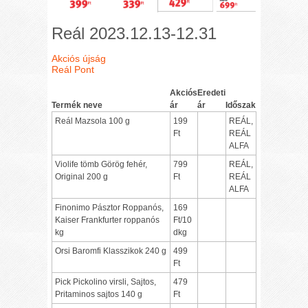
Reál 2023.12.13-12.31
Akciós újság
Reál Pont
Akciós
Eredeti
Termék neve
ár
ár
Időszak
Reál Mazsola 100 g
199
REÁL,
Ft
REÁL
ALFA
Violife tömb Görög fehér,
799
REÁL,
Original 200 g
Ft
REÁL
ALFA
Finonimo Pásztor Roppanós,
169
Kaiser Frankfurter roppanós
Ft/10
kg
dkg
Orsi Baromfi Klasszikok 240 g
499
Ft
Pick Pickolino virsli, Sajtos,
479
Pritaminos sajtos 140 g
Ft