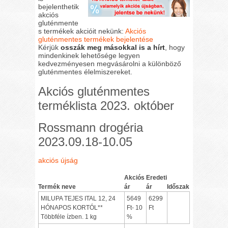
bejelenthetik
akciós
gluténmente
s termékek akcióit nekünk:
Akciós
gluténmentes termékek bejelentése
Kérjük
osszák meg másokkal is a hírt
, hogy
mindenkinek lehetősége legyen
kedvezményesen megvásárolni a különböző
gluténmentes élelmiszereket.
Akciós gluténmentes
terméklista 2023. október
Rossmann drogéria
2023.09.18-10.05
akciós újság
Akciós
Eredeti
Termék neve
ár
ár
Időszak
MILUPA TEJES ITAL 12, 24
5649
6299
HÓNAPOS KORTÓL**
Ft- 10
Ft
Többféle ízben. 1 kg
%