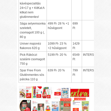
kávéspecialitás
24×17 g + KitKat A
kitkat nem
gluténmentes!
Sága selyemsonka
499 Ft- 28 % +1
699
szeletelt,
hűségpont
Ft
csomagolt 100 g (,
80 g
Univer majonéz
1099 Ft- 23 %
1429
flakonos 620 g
+2 hűségpont
Ft
Pick Rákóczi
5199 Ft- 20 %
6549
INTERSPAR
szalámi csomagolt
Ft
750 g
Spar Free From
639 Ft- 20 %
799
INTERSPAR
Gluténmentes sós
Ft
pálcika 110 g