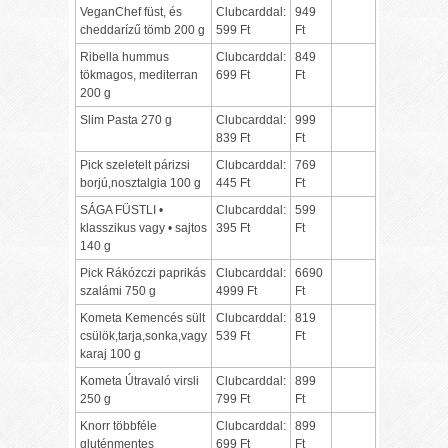
VeganChef füst, és
Clubcarddal:
949
cheddarízű tömb 200 g
599 Ft
Ft
Ribella hummus
Clubcarddal:
849
tökmagos, mediterran
699 Ft
Ft
200 g
Slim Pasta 270 g
Clubcarddal:
999
839 Ft
Ft
Pick szeletelt párizsi
Clubcarddal:
769
borjú,nosztalgia 100 g
445 Ft
Ft
SÁGA FÜSTLI •
Clubcarddal:
599
klasszikus vagy • sajtos
395 Ft
Ft
140 g
Pick Rákózczi paprikás
Clubcarddal:
6690
szalámi 750 g
4999 Ft
Ft
Kometa Kemencés sült
Clubcarddal:
819
csülök,tarja,sonka,vagy
539 Ft
Ft
karaj 100 g
Kometa Útravaló virsli
Clubcarddal:
899
250 g
799 Ft
Ft
Knorr többféle
Clubcarddal:
899
gluténmentes
699 Ft
Ft