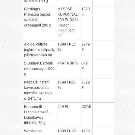
szeletelt 180 g
Gierlinger
MYSPAR
1329
Premium bacon
KUPONNAL:
Ft
szeletelt,
899 Ft -32 %
csomagolt 200 g
, kupon
nélkül: 999
Ft
Algida Pöttyös
1899 Ft- 15
2249
jégkrém multipack;
%
Ft
pálcikás 6×40 ml
S Budget Baromfi
449 Ft- 30 %
649
rúd csomagolt 500
Ft
g
Nescafé instant
1799 Ft-22
2329
kávéspecialitás
%
Ft
többféle 24×16,5
g, 24*17 g
Bonbonetti
249 Ft
CSAK
Francia drazsé,
Dunakavics
többféle 70 g
Wiesbauer
1399 Ft- 22
1799