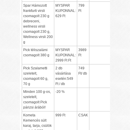
Spar Hámozott
MYSPAR
799
frankfurti virsli
KUPONNAL:
Ft
csomagolt 230 g
629 Ft
debreceni,
wellness virsli
csomagolt 230 g,
Wellness virsli 200
g
Pick téliszalámi
MYSPAR
3989
csomagolt 380 g
KUPONNAL:
Ft
2999 Ft Ft
Pick Szalametti
2 db
749
szeletelt,
vásárlása
Ft/ db
csomagolt 60 g,
esetén:549
70 g
Ft / db
Minden 100 g-os,
-20 %
szeletelt,
csomagolt Pick
párizsi árából!
Kometa
999 Ft
CSAK
Kemencés sült
karaj, tarja, csülök