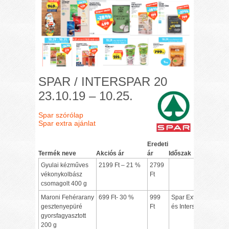
SPAR / INTERSPAR 20
23.10.19 – 10.25.
Spar szórólap
Spar extra ajánlat
Eredeti
Termék neve
Akciós ár
ár
Időszak
Gyulai kézműves
2199 Ft – 21 %
2799
vékonykolbász
Ft
csomagolt 400 g
Maroni Fehérarany
699 Ft- 30 %
999
Spar Extra,
gesztenyepüré
Ft
és Interspar
gyorsfagyasztott
200 g