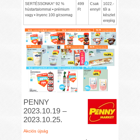
SERTÉSSONKA* 92 %
499
Csak
1022.-
hústartalommal • prémium
Ft
ennyi!
től a
vagy • ínyenc 100 g/csomag
készlet
erejéig
PENNY
2023.10.19 –
2023.10.25.
Akciós újság