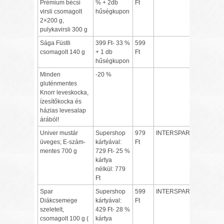
Prémium bécsi
% + 2db
Ft
virsli csomagolt
hűségkupon
2×200 g,
pulykavirsli 300 g
Sága Füstli
399 Ft- 33 %
599
csomagolt 140 g
+ 1 db
Ft
hűségkupon
Minden
-20 %
gluténmentes
Knorr leveskocka,
ízesítőkocka és
házias levesalap
árából!
Univer mustár
Supershop
979
INTERSPAR
üveges; E-szám-
kártyával:
Ft
mentes 700 g
729 Ft- 25 %
kártya
nélkül: 779
Ft
Spar
Supershop
599
INTERSPAR
Diákcsemege
kártyával:
Ft
szeletelt,
429 Ft- 28 %
csomagolt 100 g (
kártya