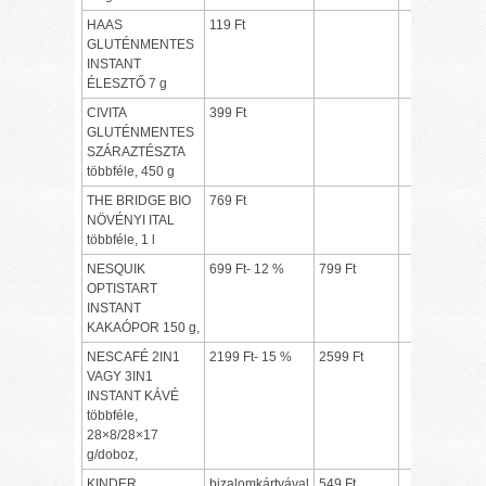
HAAS
119 Ft
GLUTÉNMENTES
INSTANT
ÉLESZTŐ 7 g
CIVITA
399 Ft
GLUTÉNMENTES
SZÁRAZTÉSZTA
többféle, 450 g
THE BRIDGE BIO
769 Ft
NÖVÉNYI ITAL
többféle, 1 l
NESQUIK
699 Ft- 12 %
799 Ft
OPTISTART
INSTANT
KAKAÓPOR 150 g,
NESCAFÉ 2IN1
2199 Ft- 15 %
2599 Ft
VAGY 3IN1
INSTANT KÁVÉ
többféle,
28×8/28×17
g/doboz,
KINDER
bizalomkártyával
549 Ft