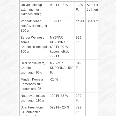
Univer ketchup E-
999 Ft- 22 %
1289
Spar Extra,
szám-mentes;
Ft
és Interspar
flakonos 700 g
Ponnath fehér
1399 Ft
CSAK
Spar Extra
kolbász csomagolt
300 g
Berger Wellness
MYSPAR
999
sonka
KUPONNAL:
Ft
szeletelt,csomagolt
699 Ft -30 % ,
100 g
kupon nélkül:
799 Ft
Herz sonka, karaj
MYSPAR
849
szeletelt,
KUPONNAL:589
Ft
csomagolt 90 g
Ft
Minden Kometa
-25 %
Kemencés sült
termék árából!
Nádudvari májas
199 Ft- 33 %
299
csomagolt 110 g
Ft
Spar Free From
599 Ft – 25 %
799
Gluténmentes
Ft