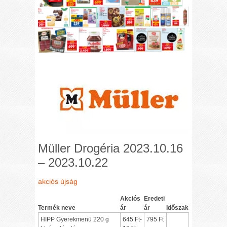
Müller Drogéria 2023.10.16
– 2023.10.22
akciós újság
Akciós
Eredeti
Termék neve
ár
ár
Időszak
HIPP Gyerekmenü 220 g
645 Ft-
795 Ft