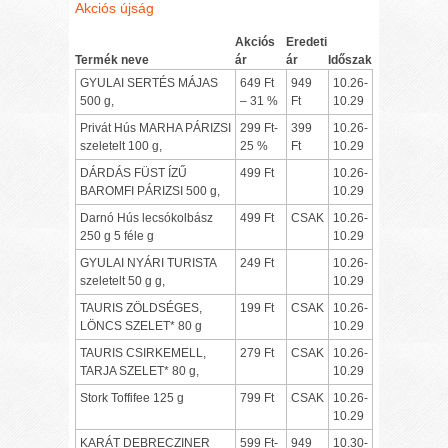
Akciós újság
Akciós
Eredeti
Termék neve
ár
ár
Időszak
GYULAI SERTÉS MÁJAS
649 Ft
949
10.26-
500 g,
– 31 %
Ft
10.29
Privát Hús MARHA PÁRIZSI
299 Ft-
399
10.26-
szeletelt 100 g,
25 %
Ft
10.29
DÁRDÁS FÜST ÍZŰ
499 Ft
10.26-
BAROMFI PÁRIZSI 500 g,
10.29
Darnó Hús lecsókolbász
499 Ft
CSAK
10.26-
250 g 5 féle g
10.29
GYULAI NYÁRI TURISTA
249 Ft
10.26-
szeletelt 50 g g,
10.29
TAURIS ZÖLDSÉGES,
199 Ft
CSAK
10.26-
LÖNCS SZELET* 80 g
10.29
TAURIS CSIRKEMELL,
279 Ft
CSAK
10.26-
TARJA SZELET* 80 g,
10.29
Stork Toffifee 125 g
799 Ft
CSAK
10.26-
10.29
KARÁT DEBRECZINER
599 Ft-
949
10.30-