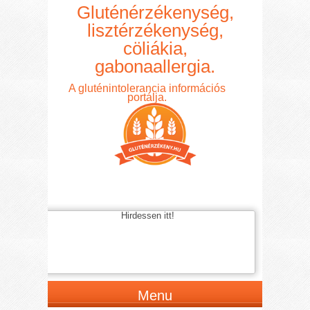
Gluténérzékenység,
lisztérzékenység,
cöliákia,
gabonaallergia.
A gluténintolerancia információs
portálja.
Hirdessen itt!
Menu