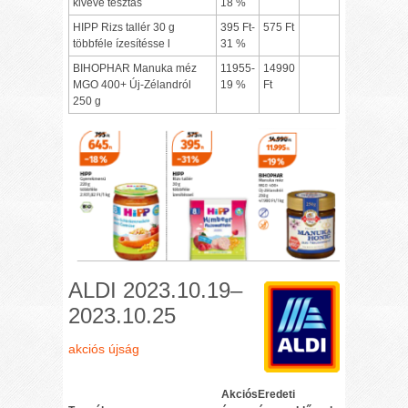
kivéve tésztás
18 %
HIPP Rizs tallér 30 g
395 Ft-
575 Ft
többféle ízesítésse l
31 %
BIHOPHAR Manuka méz
11955-
14990
MGO 400+ Új-Zélandról
19 %
Ft
250 g
ALDI 2023.10.19–
2023.10.25
akciós újság
Akciós
Eredeti