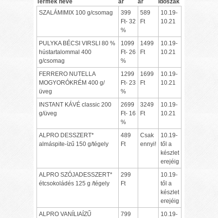
Termék neve
ár
ár
Időszak
SZALÁMIMIX 100 g/csomag
399
589
10.19-
Ft- 32
Ft
10.21
%
PULYKA BÉCSI VIRSLI 80 %
1099
1499
10.19-
hústartalommal 400
Ft- 26
Ft
10.21
g/csomag
%
FERRERO NUTELLA
1299
1699
10.19-
MOGYORÓKRÉM 400 g/
Ft- 23
Ft
10.21
üveg
%
INSTANT KÁVÉ classic 200
2699
3249
10.19-
g/üveg
Ft- 16
Ft
10.21
%
ALPRO DESSZERT*
489
Csak
10.19-
almáspite-ízű 150 g/tégely
Ft
ennyi!
től a
készlet
erejéig
ALPRO SZÓJADESSZERT*
299
10.19-
étcsokoládés 125 g /tégely
Ft
től a
készlet
erejéig
ALPRO VANÍLIAÍZŰ
799
10.19-