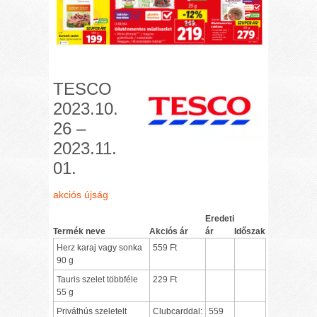
TESCO
2023.10.
26 –
2023.11.
01.
akciós újság
Eredeti
Termék neve
Akciós ár
ár
Időszak
Herz karaj vagy sonka
559 Ft
90 g
Tauris szelet többféle
229 Ft
55 g
Priváthús szeletelt
Clubcarddal:
559