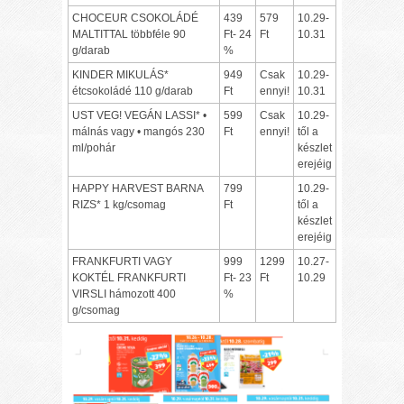
CHOCEUR CSOKOLÁDÉ
439
579
10.29-
MALTITTAL többféle 90
Ft- 24
Ft
10.31
g/darab
%
KINDER MIKULÁS*
949
Csak
10.29-
étcsokoládé 110 g/darab
Ft
ennyi!
10.31
UST VEG! VEGÁN LASSI* •
599
Csak
10.29-
málnás vagy • mangós 230
Ft
ennyi!
től a
ml/pohár
készlet
erejéig
HAPPY HARVEST BARNA
799
10.29-
RIZS* 1 kg/csomag
Ft
től a
készlet
erejéig
FRANKFURTI VAGY
999
1299
10.27-
KOKTÉL FRANKFURTI
Ft- 23
Ft
10.29
VIRSLI hámozott 400
%
g/csomag