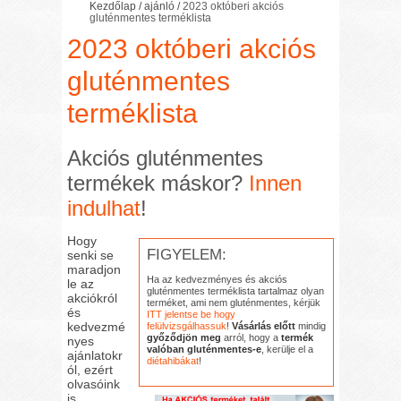
Kezdőlap
/
ajánló
/
2023 októberi akciós
gluténmentes terméklista
2023 októberi akciós
gluténmentes
terméklista
Akciós gluténmentes
termékek máskor?
Innen
indulhat
!
Hogy
FIGYELEM:
senki se
maradjon
Ha az kedvezményes és akciós
le az
gluténmentes terméklista tartalmaz olyan
akciókról
terméket, ami nem gluténmentes, kérjük
és
ITT jelentse be hogy
kedvezmé
felülvizsgálhassuk
!
Vásárlás előtt
mindig
győződjön meg
arról, hogy a
termék
nyes
valóban gluténmentes-e
, kerülje el a
ajánlatokr
diétahibákat
!
ól, ezért
olvasóink
is