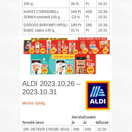
200 g,
36 %
Ft
10.31
KARÁT CSIRKEMELL
349 Ft
459
10.30-
SONKA szeletelt 100 g,
-23 %
Ft
10.31
DÁRDÁS BAROMFI VIRSLI
199 Ft-
289
10.30-
füstölt, sajtos 140 g,
31 %
Ft
10.31
ALDI 2023.10.26 –
2023.10.31
akciós újság
Akciós
Eredeti
Termék neve
ár
ár
Időszak
DR. OETKER CREME VEGA
399
549
10.26-