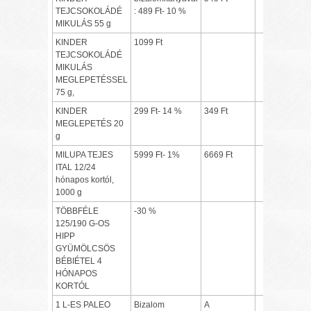
TEJCSOKOLÁDÉ
: 489 Ft- 10 %
MIKULÁS 55 g
KINDER
1099 Ft
TEJCSOKOLÁDÉ
MIKULÁS
MEGLEPETÉSSEL
75 g,
KINDER
299 Ft- 14 %
349 Ft
MEGLEPETÉS 20
g
MILUPA TEJES
5999 Ft- 1%
6669 Ft
ITAL 12/24
hónapos kortól,
1000 g
TÖBBFÉLE
-30 %
125/190 G-OS
HIPP
GYÜMÖLCSÖS
BÉBIÉTEL 4
HÓNAPOS
KORTÓL
1 L-ES PALEO
Bizalom
A