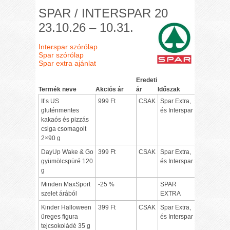
SPAR / INTERSPAR 20
23.10.26 – 10.31.
Interspar szórólap
Spar szórólap
Spar extra ajánlat
Eredeti
Termék neve
Akciós ár
ár
Időszak
It’s US
999 Ft
CSAK
Spar Extra,
gluténmentes
és Interspar
kakaós és pizzás
csiga csomagolt
2×90 g
DayUp Wake & Go
399 Ft
CSAK
Spar Extra,
gyümölcspüré 120
és Interspar
g
Minden MaxSport
-25 %
SPAR
szelet árából
EXTRA
Kinder Halloween
399 Ft
CSAK
Spar Extra,
üreges figura
és Interspar
tejcsokoládé 35 g