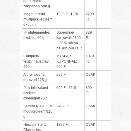
aprószemű
zabpehely 500 g
Magnum mini
1999 Ft- 13 %
2299
multipack jégkrém
Ft
6×55 ml
Fit gluténmentes
Supershop
389
rizskása 60 g
kártyával: 2399
Ft
– 38 % kártya
nélkül: 249 Ft Ft
Completa
MYSPAR
1079
tejszínhabspray
KUPONNAL:
Ft
250 m
999 Ft-
Alpro növényi
299 Ft
CSAK
desszert 125 g
Pick téliszalámi
699 Ft- 22 %
899
szeletelt,
Ft
csomagolt 70 g
Ferrero NUTELLA
2499 Ft
CSAK
mogyorókrém 825
g,
Nescafé 3 in 1
1899 Ft
CSAK
Classic instant