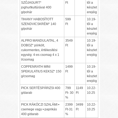
SZÓJAGURT*
Ft
től a
joghurtkultúrával 400
készlet
g/pohár
erejéig
TIHANY HABOSÍTOTT
599
10.19-
SZENDVICSKRÉM* 140
Ft
től a
g/pohár
készlet
erejéig
ALPRO MANDULAITAL, 4
3549
10.19-
DOBOZ* pörkölt,
Ft
től a
cukormentes, értékesítési
készlet
egység: 4-es csomag 4 x 1
erejéig
l/csomag
COPPENRATH MINI
1499
10.19-
SPEKULATIUS KEKSZ* 150
Ft
től a
g/csomag
készlet
erejéig
PICK SERTÉSPÁRIZSI 400
799
1149
10.22-
g/darab
Ft- 30
Ft
10.25
%
PICK RÁKÓCZI SZALÁMI •
2399
3499
10.22-
csemege vagy • paprikás
Ft-31
Ft
10.25
400 g/darab
%