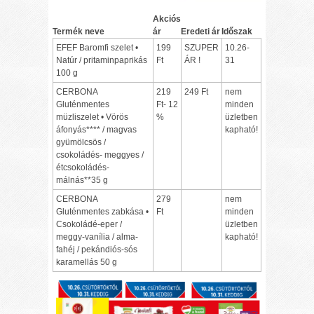
Akciós
Termék neve
ár
Eredeti ár
Időszak
EFEF Baromfi szelet •
199
SZUPER
10.26-
Natúr / pritaminpaprikás
Ft
ÁR !
31
100 g
CERBONA
219
249 Ft
nem
Gluténmentes
Ft- 12
minden
müzliszelet • Vörös
%
üzletben
áfonyás**** / magvas
kapható!
gyümölcsös /
csokoládés- meggyes /
étcsokoládés-
málnás**35 g
CERBONA
279
nem
Gluténmentes zabkása •
Ft
minden
Csokoládé-eper /
üzletben
meggy-vanília / alma-
kapható!
fahéj / pekándiós-sós
karamellás 50 g