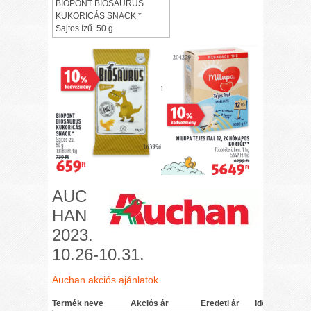
BIOPONT BIOSAURUS
KUKORICÁS SNACK *
Sajtos ízű. 50 g
AUC
HAN
2023.
10.26-10.31.
Auchan akciós ajánlatok
Termék neve
Akciós ár
Eredeti ár
Időszak