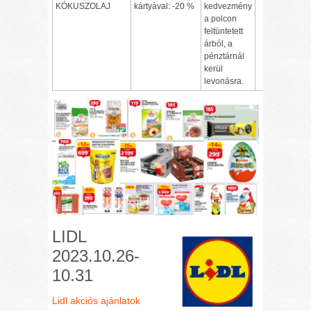
KÓKUSZOLAJ
kártyával: -20 %
kedvezmény
a polcon
feltüntetett
árból, a
pénztárnál
kerül
levonásra.
LIDL
2023.10.26-
10.31
Lidl akciós ajánlatok