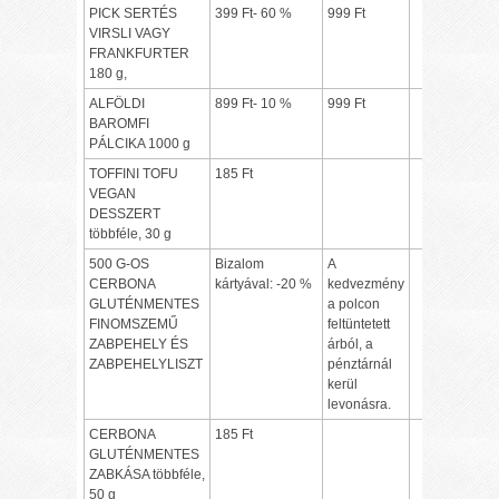
PICK SERTÉS
399 Ft- 60 %
999 Ft
VIRSLI VAGY
FRANKFURTER
180 g,
ALFÖLDI
899 Ft- 10 %
999 Ft
BAROMFI
PÁLCIKA 1000 g
TOFFINI TOFU
185 Ft
VEGAN
DESSZERT
többféle, 30 g
500 G-OS
Bizalom
A
CERBONA
kártyával: -20 %
kedvezmény
GLUTÉNMENTES
a polcon
FINOMSZEMŰ
feltüntetett
ZABPEHELY ÉS
árból, a
ZABPEHELYLISZT
pénztárnál
kerül
levonásra.
CERBONA
185 Ft
GLUTÉNMENTES
ZABKÁSA többféle,
50 g