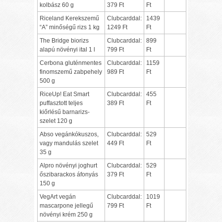
kolbász 60 g
379 Ft
Ft
Riceland Kerekszemű
Clubcarddal:
1439
“A” minőségű rizs 1 kg
1249 Ft
Ft
The Bridge biorizs
Clubcarddal:
899
alapú növényi ital 1 l
799 Ft
Ft
Cerbona gluténmentes
Clubcarddal:
1159
finomszemű zabpehely
989 Ft
Ft
500 g
RiceUp! Eat Smart
Clubcarddal:
455
puffasztott teljes
389 Ft
Ft
kiőrlésű barnarizs-
szelet 120 g
Abso vegánkókuszos,
Clubcarddal:
529
vagy mandulás szelet
449 Ft
Ft
35 g
Alpro növényi joghurt
Clubcarddal:
529
őszibarackos áfonyás
379 Ft
Ft
150 g
VegArt vegán
Clubcarddal:
1019
mascarpone jellegű
799 Ft
Ft
növényi krém 250 g