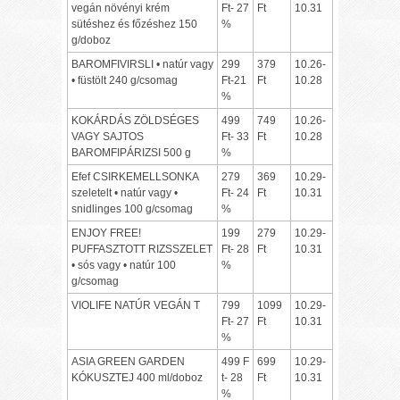
vegán növényi krém
Ft- 27
Ft
10.31
sütéshez és főzéshez 150
%
g/doboz
BAROMFIVIRSLI • natúr vagy
299
379
10.26-
• füstölt 240 g/csomag
Ft-21
Ft
10.28
%
KOKÁRDÁS ZÖLDSÉGES
499
749
10.26-
VAGY SAJTOS
Ft- 33
Ft
10.28
BAROMFIPÁRIZSI 500 g
%
Efef CSIRKEMELLSONKA
279
369
10.29-
szeletelt • natúr vagy •
Ft- 24
Ft
10.31
snidlinges 100 g/csomag
%
ENJOY FREE!
199
279
10.29-
PUFFASZTOTT RIZSSZELET
Ft- 28
Ft
10.31
• sós vagy • natúr 100
%
g/csomag
VIOLIFE NATÚR VEGÁN T
799
1099
10.29-
Ft- 27
Ft
10.31
%
ASIA GREEN GARDEN
499 F
699
10.29-
KÓKUSZTEJ 400 ml/doboz
t- 28
Ft
10.31
%