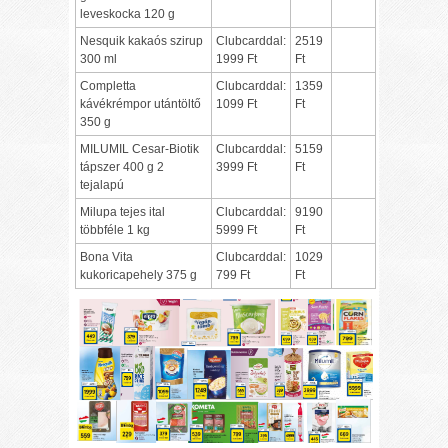
leveskocka 120 g
Nesquik kakaós szirup
Clubcarddal:
2519
300 ml
1999 Ft
Ft
Completta
Clubcarddal:
1359
kávékrémpor utántöltő
1099 Ft
Ft
350 g
MILUMIL Cesar-Biotik
Clubcarddal:
5159
tápszer 400 g 2
3999 Ft
Ft
tejalapú
Milupa tejes ital
Clubcarddal:
9190
többféle 1 kg
5999 Ft
Ft
Bona Vita
Clubcarddal:
1029
kukoricapehely 375 g
799 Ft
Ft