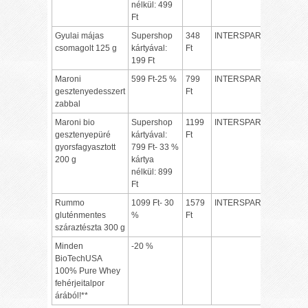
nélkül: 499
Ft
Gyulai májas
Supershop
348
INTERSPAR
csomagolt 125 g
kártyával:
Ft
199 Ft
Maroni
599 Ft-25 %
799
INTERSPAR
gesztenyedesszert
Ft
zabbal
Maroni bio
Supershop
1199
INTERSPAR
gesztenyepüré
kártyával:
Ft
gyorsfagyasztott
799 Ft- 33 %
200 g
kártya
nélkül: 899
Ft
Rummo
1099 Ft- 30
1579
INTERSPAR
gluténmentes
%
Ft
száraztészta 300 g
Minden
-20 %
BioTechUSA
100% Pure Whey
fehérjeitalpor
árából!**