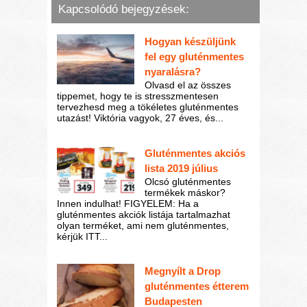
Kapcsolódó bejegyzések:
Hogyan készüljünk
fel egy gluténmentes
nyaralásra?
Olvasd el az összes
tippemet, hogy te is stresszmentesen
tervezhesd meg a tökéletes gluténmentes
utazást! Viktória vagyok, 27 éves, és...
Gluténmentes akciós
lista 2019 július
Olcsó gluténmentes
termékek máskor?
Innen indulhat! FIGYELEM: Ha a
gluténmentes akciók listája tartalmazhat
olyan terméket, ami nem gluténmentes,
kérjük ITT...
Megnyílt a Drop
gluténmentes étterem
Budapesten