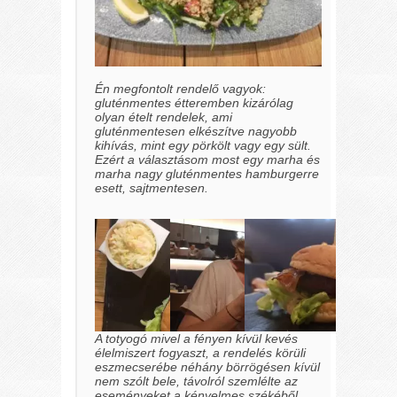
Én megfontolt rendelő vagyok:
gluténmentes étteremben kizárólag
olyan ételt rendelek, ami
gluténmentesen elkészítve nagyobb
kihívás, mint egy pörkölt vagy egy sült.
Ezért a választásom most egy marha és
marha nagy gluténmentes hamburgerre
esett, sajtmentesen.
A totyogó mivel a fényen kívül kevés
élelmiszert fogyaszt, a rendelés körüli
eszmecserébe néhány börrögésen kívül
nem szólt bele, távolról szemlélte az
eseményeket a kényelmes székéből.