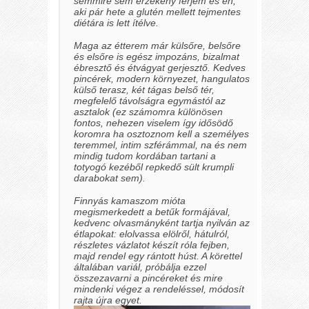
semmire sem érzékeny férjem és én,
aki pár hete a glutén mellett tejmentes
diétára is lett ítélve.
Maga az étterem már külsőre, belsőre
és elsőre is egész impozáns, bizalmat
ébresztő és étvágyat gerjesztő. Kedves
pincérek, modern környezet, hangulatos
külső terasz, két tágas belső tér,
megfelelő távolságra egymástól az
asztalok (ez számomra különösen
fontos, nehezen viselem így idősödő
koromra ha osztoznom kell a személyes
teremmel, intim szférámmal, na és nem
mindig tudom kordában tartani a
totyogó kezéből repkedő sült krumpli
darabokat sem).
Finnyás kamaszom mióta
megismerkedett a betűk formájával,
kedvenc olvasmányként tartja nyilván az
étlapokat: elolvassa elölről, hátulról,
részletes vázlatot készít róla fejben,
majd rendel egy rántott húst. A körettel
általában variál, próbálja ezzel
összezavarni a pincéreket és mire
mindenki végez a rendeléssel, módosít
rajta újra egyet.