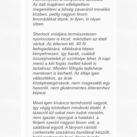
Az italt majdnem elfelejtettem
megemlíteni a bőség zavaráról mesélés
közben, pedig nagyon finom
limonádékat ittunk: ki ilyen, ki olyan
ízben.
Sherlock módjára természetesen
nyomoztam is kicsit, miközben az ételt
vártuk. Az étterem kb. 40 fő
befogadására, ellátására képes
kényelmesen, így baráti, családi
összejövetelek jó színhelye lehet. A napi
menü a két fogás mellett kávét is
tartalmaz. Minden főfogás tejfehérje
mentesen is kérhető. Az étlap igen
választékos, az árak
középkategóriások, nem magasabb egy
hasonló, nem gluténmentes étteremhez
képest.
Mivel igen kíváncsi természetű vagyok,
így végig kóstoltam mindenki ételét. A
lazacról túl sokat nem tudok mesélni,
nem igazán rajongok a halakért, a
férjem szerint nagyon finom volt, a
salátával együtt. A lányom rántott
csirkemelle szezámos bundával készült,
belül porhanyós husi, finom bunda,