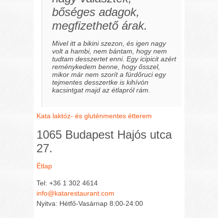
bőséges adagok,
megfizethető árak.
Mivel itt a bikini szezon, és igen nagy
volt a hambi, nem bántam, hogy nem
tudtam desszertet enni. Egy icipicit azért
reménykedem benne, hogy ősszel,
mikor már nem szorít a fürdőruci egy
tejmentes desszertke is kihívón
kacsintgat majd az étlapról rám.
Kata laktóz- és gluténmentes étterem
1065 Budapest Hajós utca
27.
Étlap
Tel: +36 1 302 4614
info@katarestaurant.com
Nyitva: Hétfő-Vasárnap 8:00-24:00