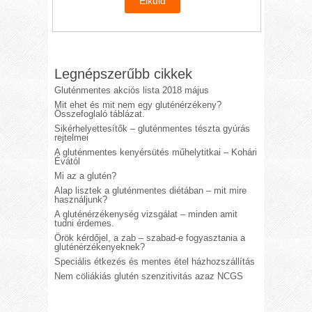
Legnépszerűbb cikkek
Gluténmentes akciós lista 2018 május
Mit ehet és mit nem egy gluténérzékeny?
Összefoglaló táblázat.
Sikérhelyettesítők – gluténmentes tészta gyúrás
rejtelmei
A gluténmentes kenyérsütés műhelytitkai – Kohári
Évától
Mi az a glutén?
Alap lisztek a gluténmentes diétában – mit mire
használjunk?
A gluténérzékenység vizsgálat – minden amit
tudni érdemes.
Örök kérdőjel, a zab – szabad-e fogyasztania a
gluténérzékenyeknek?
Speciális étkezés és mentes étel házhozszállítás
Nem cöliákiás glutén szenzitivitás azaz NCGS