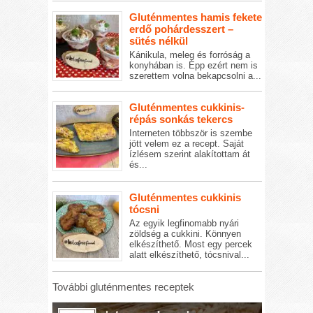
Gluténmentes hamis fekete
erdő pohárdesszert –
sütés nélkül
Kánikula, meleg és forróság a
konyhában is. Épp ezért nem is
szerettem volna bekapcsolni a...
Gluténmentes cukkinis-
répás sonkás tekercs
Interneten többször is szembe
jött velem ez a recept. Saját
ízlésem szerint alakítottam át
és...
Gluténmentes cukkinis
tócsni
Az egyik legfinomabb nyári
zöldség a cukkini. Könnyen
elkészíthető. Most egy percek
alatt elkészíthető, tócsnival...
További gluténmentes receptek