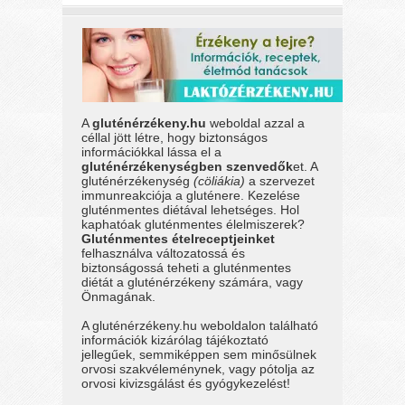
A
gluténérzékeny.hu
weboldal azzal a
céllal jött létre, hogy biztonságos
információkkal lássa el a
gluténérzékenységben szenvedők
et. A
gluténérzékenység
(cöliákia)
a szervezet
immunreakciója a gluténere. Kezelése
gluténmentes diétával lehetséges. Hol
kaphatóak gluténmentes élelmiszerek?
Gluténmentes ételreceptjeinket
felhasználva változatossá és
biztonságossá teheti a gluténmentes
diétát a gluténérzékeny számára, vagy
Önmagának.
A gluténérzékeny.hu weboldalon található
információk kizárólag tájékoztató
jellegűek, semmiképpen sem minősülnek
orvosi szakvéleménynek, vagy pótolja az
orvosi kivizsgálást és gyógykezelést!