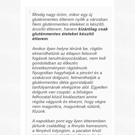
Mindig nagy öröm, mikor egy új
gluténmentes étterem nyílik a városban.
Nem gluténmentes ételeket is készítő,
árusító étterem, hanem
kizárólag csak
gluténmentes ételeket készítő
étterem
.
Amikor ilyen helyre térünk be, rögtön
elmerülhetünk az étlapon felsorolt
fogások tanulmányozásában, nem kell
gondolatban az étkezés
következményein rágódnunk.
Nyugodtan hagyhatjuk a pincért és a
szakácsot dolgozni, felmenthetjük a
gluténmentes diéta gyorstalpaló
tanfolyamának elvégzése alól. Egyetlen
dolgunk van csupán: a bőséges
felhozatal közül kiválasztani amire
régóta vágyunk és élvezni, hogy végre
nem magunkra, magunknak sütünk,
főzünk.
A napokban pont egy ilyen étteremben
jártunk családilag: a finnyás kamaszom,
a fényévő totyogóm, a pacalon kívül