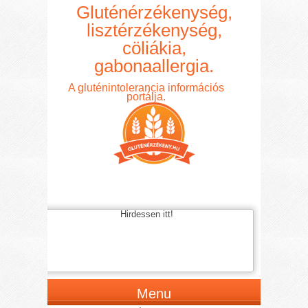
Gluténérzékenység,
lisztérzékenység,
cöliákia,
gabonaallergia.
A gluténintolerancia információs
portálja.
Hirdessen itt!
Menu