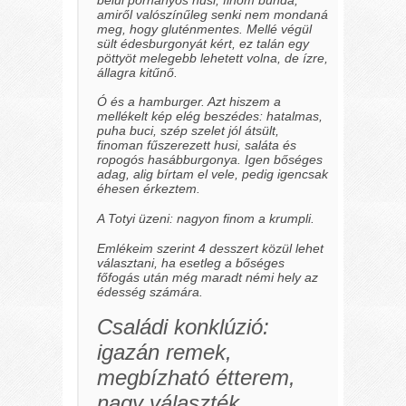
amiről valószínűleg senki nem mondaná
meg, hogy gluténmentes. Mellé végül
sült édesburgonyát kért, ez talán egy
pöttyöt melegebb lehetett volna, de ízre,
állagra kitűnő.
Ó és a hamburger. Azt hiszem a
mellékelt kép elég beszédes: hatalmas,
puha buci, szép szelet jól átsült,
finoman fűszerezett husi, saláta és
ropogós hasábburgonya. Igen bőséges
adag, alig bírtam el vele, pedig igencsak
éhesen érkeztem.
A Totyi üzeni: nagyon finom a krumpli.
Emlékeim szerint 4 desszert közül lehet
választani, ha esetleg a bőséges
főfogás után még maradt némi hely az
édesség számára.
Családi konklúzió:
igazán remek,
megbízható étterem,
nagy választék,