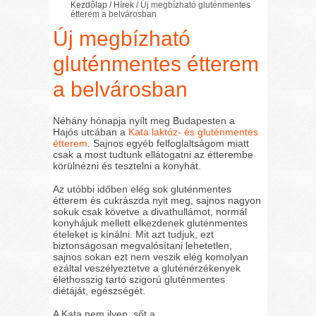
Kezdőlap
/
Hírek
/
Új megbízható gluténmentes
étterem a belvárosban
Új megbízható
gluténmentes étterem
a belvárosban
Néhány hónapja nyílt meg Budapesten a
Hajós utcában a
Kata laktóz- és gluténmentes
étterem
. Sajnos egyéb felfoglaltságom miatt
csak a most tudtunk ellátogatni az étterembe
körülnézni és tesztelni a konyhát.
Az utóbbi időben elég sok gluténmentes
étterem és cukrászda nyit meg, sajnos nagyon
sokuk csak követve a divathullámot, normál
konyhájuk mellett elkezdenek gluténmentes
ételeket is kínálni. Mit azt tudjuk, ezt
biztonságosan megvalósítani lehetetlen,
sajnos sokan ezt nem veszik elég komolyan
ezáltal veszélyeztetve a gluténérzékenyek
élethosszig tartó szigorú gluténmentes
diétáját, egészségét.
A Kata nem ilyen, sőt a