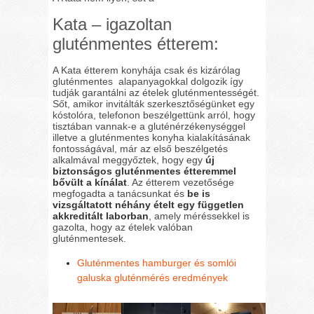
Kata – igazoltan
gluténmentes étterem:
A Kata étterem konyhája csak és kizárólag
gluténmentes alapanyagokkal dolgozik így
tudják garantálni az ételek gluténmentességét.
Sőt, amikor invitálták szerkesztőségünket egy
kóstolóra, telefonon beszélgettünk arról, hogy
tisztában vannak-e a gluténérzékenységgel
illetve a gluténmentes konyha kialakításának
fontosságával, már az első beszélgetés
alkalmával meggyőztek, hogy egy
új
biztonságos gluténmentes étteremmel
bővült a kínálat
. Az étterem vezetősége
megfogadta a tanácsunkat és
be is
vizsgáltatott néhány ételt egy független
akkreditált laborban
, amely méréssekkel is
gazolta, hogy az ételek valóban
gluténmentesek.
Gluténmentes hamburger és somlói
galuska gluténmérés eredmények