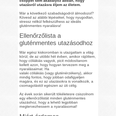
csöppet sem akadályoz abban, hogy
utazásról utazásra éljem az életem.
Már a következő szabadságodról álmodozol?
Kövesd az alábbi lépéséket, hogy nyugodtan,
stressz nélkül felkészülhess az ideális
gluténmentes nyaralásra!
Ellenőrzőlista a
gluténmentes utazásodhoz
Már egész kiskoromban is utazgattam a világ
körül, de az utóbbi hét évben, amikor rájöttem,
hogy cöliákiás vagyok, picit módosítanom
kellett azon, hogy hogyan tervezem meg a
nyaralásaimat. Ha
valaki cöliákiás (vagy gluténérzékeny), akkor
mindig fontos, hogy jobban odafigyeljen
magára, és ez az utazásokra is vonatkozik, a
csomagolástól egészen az úti célig.
Az évek során sikerült tökéletesre csiszolnom
egy ellenőrzőlistát minden gluténmentes
utazáshoz, hogy a lehető legjobban
megtervezhessem a nyaralásomat!