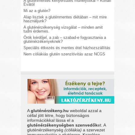
A gluténmentes kenyérsütés műhelytitkai – Kohári
Évától
Mi az a glutén?
Alap lisztek a gluténmentes diétában – mit mire
használjunk?
A gluténérzékenység vizsgálat – minden amit
tudni érdemes.
Örök kérdőjel, a zab – szabad-e fogyasztania a
gluténérzékenyeknek?
Speciális étkezés és mentes étel házhozszállítás
Nem cöliákiás glutén szenzitivitás azaz NCGS
A
gluténérzékeny.hu
weboldal azzal a
céllal jött létre, hogy biztonságos
információkkal lássa el a
gluténérzékenységben szenvedők
et. A
gluténérzékenység
(cöliákia)
a szervezet
immunreakciója a gluténere. Kezelése