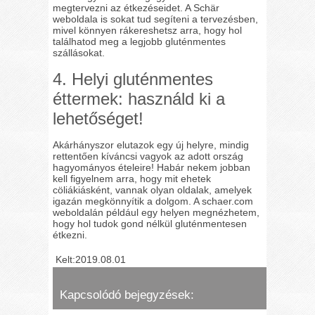
megtervezni az étkezéseidet. A Schär
weboldala is sokat tud segíteni a tervezésben,
mivel könnyen rákereshetsz arra, hogy hol
találhatod meg a legjobb gluténmentes
szállásokat.
4. Helyi gluténmentes
éttermek: használd ki a
lehetőséget!
Akárhányszor elutazok egy új helyre, mindig
rettentően kíváncsi vagyok az adott ország
hagyományos ételeire! Habár nekem jobban
kell figyelnem arra, hogy mit ehetek
cöliákiásként, vannak olyan oldalak, amelyek
igazán megkönnyítik a dolgom. A schaer.com
weboldalán például egy helyen megnézhetem,
hogy hol tudok gond nélkül gluténmentesen
étkezni.
Kelt:2019.08.01
Kapcsolódó bejegyzések: