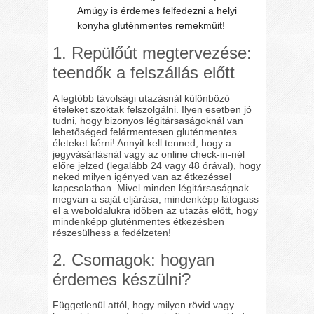
Amúgy is érdemes felfedezni a helyi
konyha gluténmentes remekműit!
1. Repülőút megtervezése:
teendők a felszállás előtt
A legtöbb távolsági utazásnál különböző
ételeket szoktak felszolgálni. Ilyen esetben jó
tudni, hogy bizonyos légitársaságoknál van
lehetőséged felármentesen gluténmentes
életeket kérni! Annyit kell tenned, hogy a
jegyvásárlásnál vagy az online check-in-nél
előre jelzed (legalább 24 vagy 48 órával), hogy
neked milyen igényed van az étkezéssel
kapcsolatban. Mivel minden légitársaságnak
megvan a saját eljárása, mindenképp látogass
el a weboldalukra időben az utazás előtt, hogy
mindenképp gluténmentes étkezésben
részesülhess a fedélzeten!
2. Csomagok: hogyan
érdemes készülni?
Függetlenül attól, hogy milyen rövid vagy