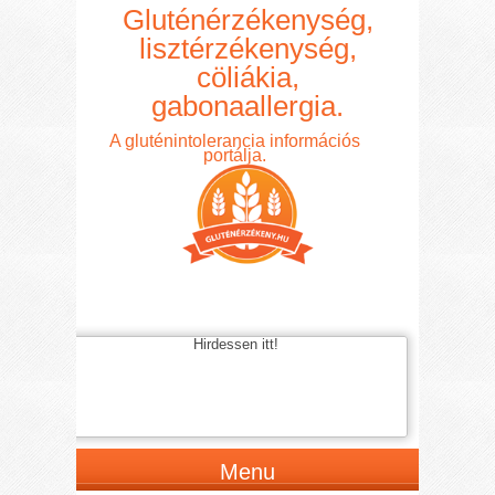
Gluténérzékenység,
lisztérzékenység,
cöliákia,
gabonaallergia.
A gluténintolerancia információs
portálja.
Hirdessen itt!
Menu