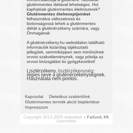
gluténmentes diétával lehetséges. Hol
kaphatóak gluténmentes élelmiszerek?
Gluténmentes ételreceptjeinket
felhasználva változatossá és
biztonságossá teheti a gluténmentes
diétát a gluténérzékeny számára, vagy
Önmagának.
A gluténérzékeny.hu weboldalon található
információk kizárólag tájékoztató
jellegűek, semmiképpen sem minősülnek
orvosi szakvéleménynek, vagy pótolja az
orvosi kivizsgálást és gyógykezelést!
Lisztérzékeny,
lisztérzékenység
:
régies neve a gluténérzékenységnek.
Használata nem pontos.
Kapcsolat
Dietetikus szakértőink
Gluténmentes termék akció bejelentése
Impresszum
Copyright 2013-2025 weboldalt a
FaXuniL Kft.
üzemelteti.