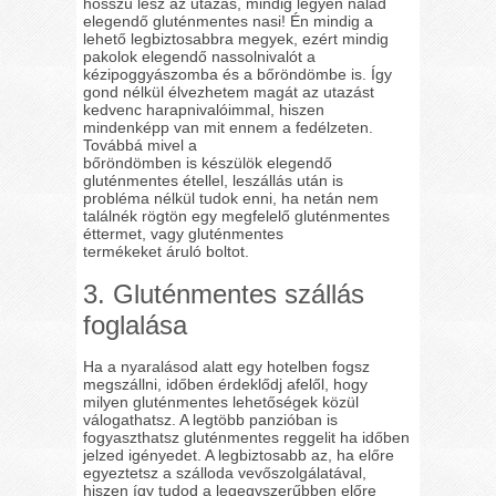
hosszú lesz az utazás, mindig legyen nálad
elegendő gluténmentes nasi! Én mindig a
lehető legbiztosabbra megyek, ezért mindig
pakolok elegendő nassolnivalót a
kézipoggyászomba és a bőröndömbe is. Így
gond nélkül élvezhetem magát az utazást
kedvenc harapnivalóimmal, hiszen
mindenképp van mit ennem a fedélzeten.
Továbbá mivel a
bőröndömben is készülök elegendő
gluténmentes étellel, leszállás után is
probléma nélkül tudok enni, ha netán nem
találnék rögtön egy megfelelő gluténmentes
éttermet, vagy gluténmentes
termékeket áruló boltot.
3. Gluténmentes szállás
foglalása
Ha a nyaralásod alatt egy hotelben fogsz
megszállni, időben érdeklődj afelől, hogy
milyen gluténmentes lehetőségek közül
válogathatsz. A legtöbb panzióban is
fogyaszthatsz gluténmentes reggelit ha időben
jelzed igényedet. A legbiztosabb az, ha előre
egyeztetsz a szálloda vevőszolgálatával,
hiszen így tudod a legegyszerűbben előre