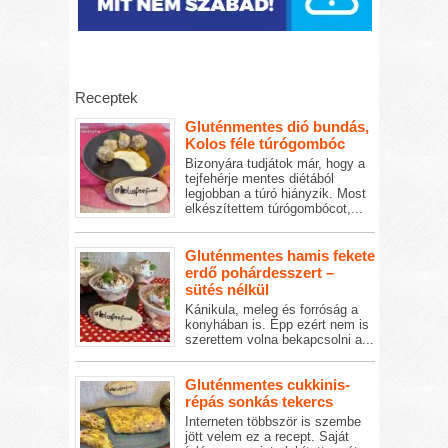
Receptek
Gluténmentes dió bundás,
Kolos féle túrógombóc
Bizonyára tudjátok már, hogy a
tejfehérje mentes diétából
legjobban a túró hiányzik. Most
elkészítettem túrógombócot,...
Gluténmentes hamis fekete
erdő pohárdesszert –
sütés nélkül
Kánikula, meleg és forróság a
konyhában is. Épp ezért nem is
szerettem volna bekapcsolni a...
Gluténmentes cukkinis-
répás sonkás tekercs
Interneten többször is szembe
jött velem ez a recept. Saját