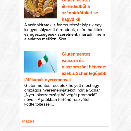
étrendedből a
szénhidrátokat se
hagyd ki!
A szénhidrátok is fontos részét képzik egy
kiegyensúlyozott étrendnek, ezért ha fittek
és egészségesek szeretnénk maradni, nem
ajánlatos mellőzni őket...
Gluténmentes
vacsora és
olaszországi hétvége:
ezek a Schär legújabb
játékának nyereményei
Gluténmentes receptek helyett most egy
országos nyereményjátékot indít a Schär
„Nyerj olaszországi hétvégét promóció”
néven. A játékban történő részvétel
kódfeltöltéssel...
utazás