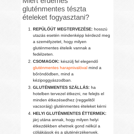
Miért érdemes
gluténmentes tészta
ételeket fogyasztani?
REPÜLŐÚT MEGTERVEZÉSE:
hosszú
utazás esetén mindenképp kérdezd meg
a személyzetet, hogy milyen
gluténmentes ételeik vannak a
fedélzeten.
CSOMAGOK:
készülj fel elegendő
gluténmentes harapnivalóval
mind a
bőröndödben, mind a
kézipoggyászodban.
GLUTÉNMENTES SZÁLLÁS:
ha
hotelben tervezel étkezni, ne felejts el
minden étkezésedhez (reggelitől
vacsoráig) gluténmentes ételeket kérni
HELYI GLUTÉNMENTES ÉTTERMEK:
járj utána annak, hogy milyen helyi
étkezdékben ehetnek gond nélkül a
cöliákiások és a gluténérzékenyek.