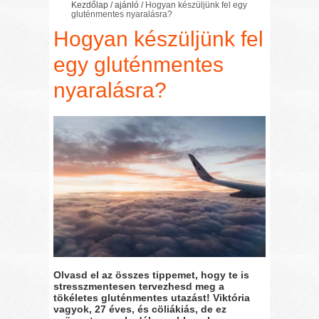
Kezdőlap
/
ajánló
/
Hogyan készüljünk fel egy
gluténmentes nyaralásra?
Hogyan készüljünk fel
egy gluténmentes
nyaralásra?
Olvasd el az összes tippemet, hogy te is
stresszmentesen tervezhesd meg a
tökéletes gluténmentes utazást! Viktória
vagyok, 27 éves, és cöliákiás, de ez