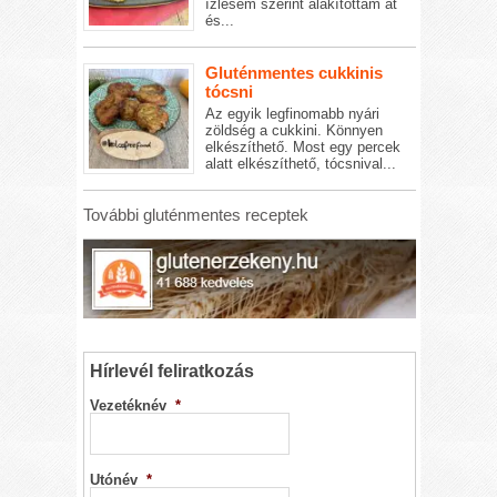
ízlésem szerint alakítottam át
és...
Gluténmentes cukkinis
tócsni
Az egyik legfinomabb nyári
zöldség a cukkini. Könnyen
elkészíthető. Most egy percek
alatt elkészíthető, tócsnival...
További gluténmentes receptek
Hírlevél feliratkozás
Vezetéknév
*
Utónév
*