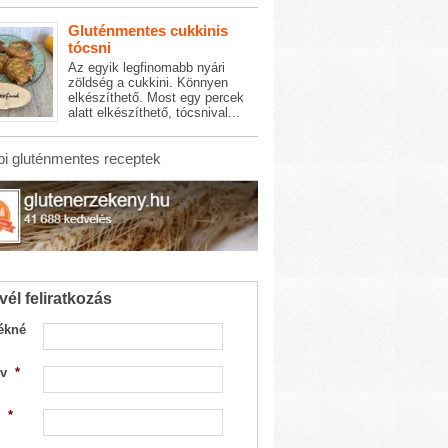
Gluténmentes cukkinis
tócsni
Az egyik legfinomabb nyári
zöldség a cukkini. Könnyen
elkészíthető. Most egy percek
alatt elkészíthető, tócsnival...
i gluténmentes receptek
vél feliratkozás
ékné
v
*
*