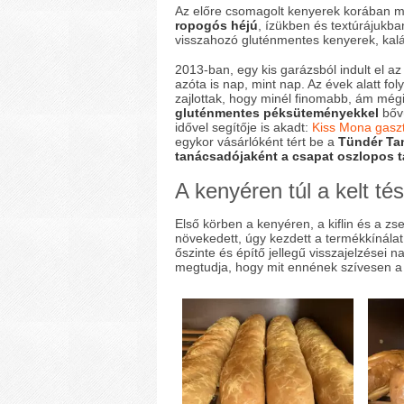
Az előre csomagolt kenyerek korában m
ropogós héjú
, ízükben és textúrájukban
visszahozó gluténmentes kenyerek, kal
2013-ban, egy kis garázsból indult el a
azóta is nap, mint nap. Az évek alatt fo
zajlottak, hogy minél finomabb, ám még
gluténmentes péksüteményekkel
bővü
idővel segítője is akadt:
Kiss Mona gasz
egykor vásárlóként tért be a
Tündér Ta
tanácsadójaként a csapat oszlopos t
A kenyéren túl a kelt tés
Első körben a kenyéren, a kiflin és a zs
növekedett, úgy kezdett a termékkínálat
őszinte és építő jellegű visszajelzései 
megtudja, hogy mit ennének szívesen a 