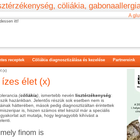
ztérzékenység, cöliákia, gabonaallergia
A glu
dessen itt!
tes receptek
Cöliákia diagnosztizálása és kezelése
Partnereink
t (x)
ízes élet (x)
olerancia
(
cöliákia
)
, ismertebb nevén
lisztérzékenység
:
szik hazánkban. Jelentős részük sok esetben nem is
áinak hátterében, mások pedig diagnosztizáltan érintettek
miszeripar is, hiszen számos étel készül már a speciális
 gyakorlat azt mutatja, hogy legnagyobb kihívást a
lenti.
mely finom is