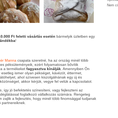
Nem cö
10.000 Ft feletti vásárlás esetén
bármelyik üzletben egy
jándékba
!
dér Manna
csapata szeretné, ha az ország minél több
es péksüteményeik, ezért folyamatosan bővítik
kra a termékeket
fagyasztva kínálják
. Amennyiben Ön
 esetleg ismer olyan pékséget, kávézót, éttermet,
átóhelyet, ahol szívesen kiszolgálnának egy új és
közönséget, akkor kérjük, vegye fel velük a kapcsolatot.
 így jó befektetés színesíteni, vagy fejleszteni az
ndéglátással foglalkozó vállalkozás számára. Rengeteg
 zajlik a fejlesztés, hogy minél több finomsággal tudjanak
 partnereiknek.