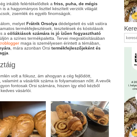
ég inkább felértékelődtek a
friss, puha, de mégis
 is a hagyományos liszttel készített verziók világát
ácsok, zsemlék és egyéb finomságok.
z álom, melyet
Frátrik Orsolya
dédelgetett és vált valóra
Kere
lyamatos termékfejlesztések, tesztelések és kóstolások
is a
cöliákiások számára is jó ízűen fogyasztható
ljön a színes termékpaletta. Tervei megvalósításában
troblogger
maga is személyesen érintett a témában,
nyára
, mára azonban Orsi
termékfejleszőjeként és
agja
.
ztáig
emlén volt a fókusz, ám ahogyan a cég fejlődött,
, valamint a vásárlók száma is folyamatosan nőtt. A vevők
nagyon fontosak Orsi számára, hiszen így első kézből
kedves vásárlói.