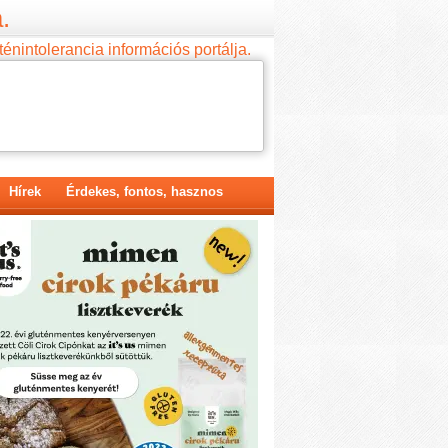
.
ténintolerancia információs portálja.
Hírek
Érdekes, fontos, hasznos