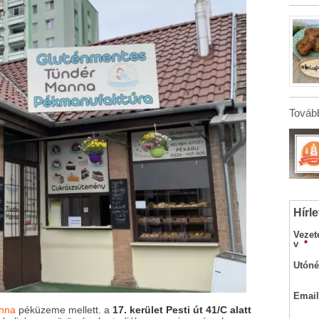
Tovább
Hírle
Vezet
v
*
Utóné
Email
nna
péküzeme mellett. a
17. kerület Pesti út 41/C alatt