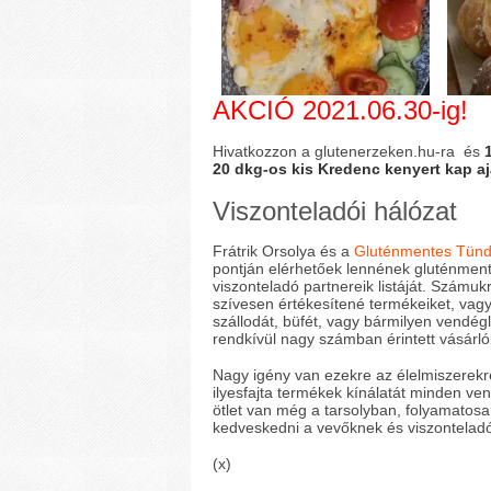
AKCIÓ 2021.06.30-ig!
Hivatkozzon a glutenerzeken.hu-ra és
20 dkg-os kis Kredenc kenyert kap a
Viszonteladói hálózat
Frátrik Orsolya és a
Gluténmentes Tün
pontján elérhetőek lennének gluténment
viszonteladó partnereik listáját. Számu
szívesen értékesítené termékeiket, vagy
szállodát, büfét, vagy bármilyen vendégl
rendkívül nagy számban érintett vásárló
Nagy igény van ezekre az élelmiszerekre,
ilyesfajta termékek kínálatát minden ve
ötlet van még a tarsolyban, folyamatosan
kedveskedni a vevőknek és viszonteladó
(x)