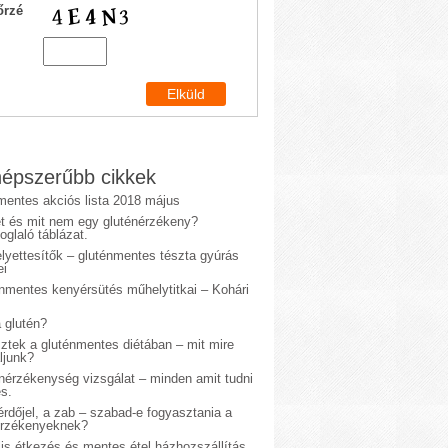
őrzé
épszerűbb cikkek
mentes akciós lista 2018 május
et és mit nem egy gluténérzékeny?
glaló táblázat.
lyettesítők – gluténmentes tészta gyúrás
ei
énmentes kenyérsütés műhelytitkai – Kohári
 glutén?
sztek a gluténmentes diétában – mit mire
ljunk?
énérzékenység vizsgálat – minden amit tudni
s.
rdőjel, a zab – szabad-e fogyasztania a
érzékenyeknek?
is étkezés és mentes étel házhozszállítás