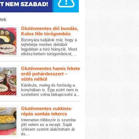
tek
Gluténmentes dió bundás,
Kolos féle túrógombóc
Bizonyára tudjátok már, hogy a
tejfehérje mentes diétából
legjobban a túró hiányzik. Most
elkészítettem túrógombócot,...
Gluténmentes hamis fekete
erdő pohárdesszert –
sütés nélkül
Kánikula, meleg és forróság a
konyhában is. Épp ezért nem is
szerettem volna bekapcsolni a...
Gluténmentes cukkinis-
répás sonkás tekercs
Interneten többször is szembe
jött velem ez a recept. Saját
ízlésem szerint alakítottam át
és...