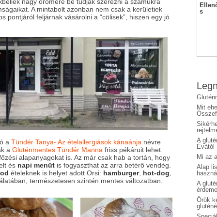
ékbeliek nagy örömére be tudják szerezni a számukra
Ellen
ságaikat. A mintabolt azonban nem csak a kerületiek
s
pontjáról feljárnak vásárolni a “cölisek”, hiszen egy jó
Legn
Glutén
Mit eh
Összefo
Sikérhe
rejtelm
A glut
tó a
Tündér Tanya- Az ételallergiások kánaánja
névre
Évától
ak a
Gluténmentes Tündér Manna
friss pékáruit lehet
Mi az a
őzési alapanyagokat is. Az már csak hab a tortán, hogy
telt és
napi menüt
is fogyaszthat az arra betérő vendég.
Alap li
ood
ételeknek is helyet adott Orsi:
hamburger
,
hot-dog
,
haszná
álatában, természetesen szintén mentes változatban.
A glut
érdeme
Örök ké
glutén
Speciál