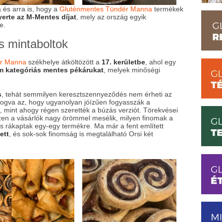
és arra is, hogy a
Gluténmentes Tündér Manna
termékek
erte az M-Mentes díjat
, mely az ország egyik
e.
 mintaboltok
r Manna
székhelye átköltözött a
17. kerületbe
, ahol egy
m kategóriás mentes pékárukat
, melyek minőségi
s
, tehát semmilyen keresztszennyeződés nem érheti az
l fogva az, hogy ugyanolyan jóízűen fogyasszák a
 mint ahogy régen szerették a búzás verziót. Törekvései
hiszen a vásárlók nagy örömmel mesélik, milyen finomak a
is rákaptak egy-egy termékre. Ma már a fent említett
ett
, és sok-sok finomság is megtalálható Orsi két