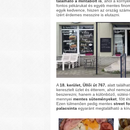
található a mintabolt is
, ahol a körny
fontos pékárukat és egyéb mentes finom
egyik kedvence, hiszen az ország számos 
ízért érdemes messzire is elutazni.
A
18. kerület, Üllői út 767.
alatt találha
keresztelt üzlet és étterem, ahol nemcs
beszerezni, hanem a különböző, sütési-f
mennyei
mentes süteményeket
, főtt é
Ezen túlmenően pedig mentes
street f
palacsinta
egyaránt megtalálható a kín