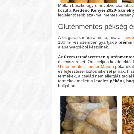
Méltán büszke egyre növekvő csapatára 
közül a
Kredenc Kenyér 2020-ban elny
legjelentősebb szakmai mentes verseny
Gluténmentes pékség és
A kis garázs mára a múlté, hisz a
Tündé
180 m² -es üzemben gyártják a
prémiu
alapanyagokból készülnek.
Az
üzem természetesen gluténmente
élelmiszereket. Orsi célja a kezdetektő
Gluténmentes Tündér Manna
pékárukat,
és fejlesztései biztos sikerrel járnak, 
termékek, a család nem allergiás tagjai 
termékek mellett a
leveles pékáru
,
bag
boltjában.