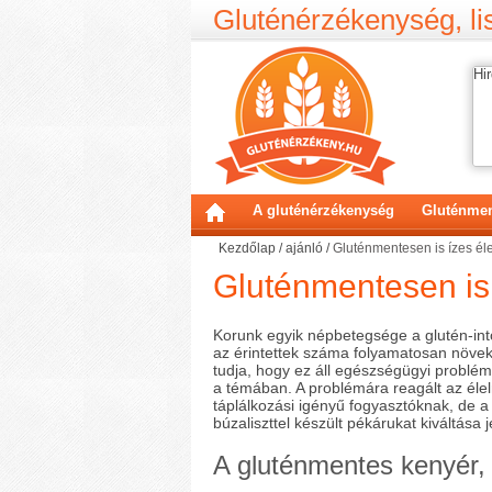
Gluténérzékenység, lis
Hir
A gluténérzékenység
Gluténmen
Kezdőlap
/
ajánló
/
Gluténmentesen is ízes éle
Gluténmentesen is 
Korunk egyik népbetegsége a glutén-int
az érintettek száma folyamatosan növek
tudja, hogy ez áll egészségügyi problém
a témában. A problémára reagált az élel
táplálkozási igényű fogyasztóknak, de a
búzaliszttel készült pékárukat kiváltása je
A gluténmentes kenyér, 