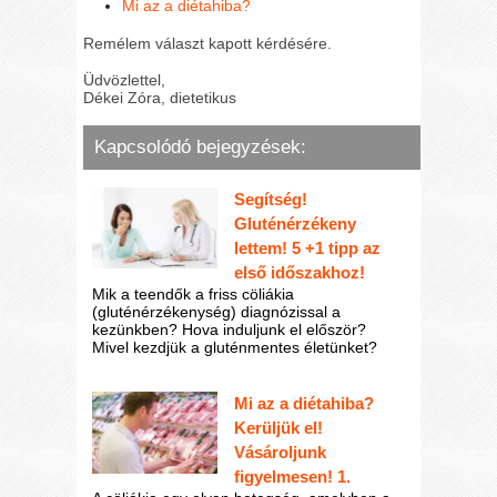
Mi az a diétahiba?
Remélem választ kapott kérdésére.
Üdvözlettel,
Dékei Zóra, dietetikus
Kapcsolódó bejegyzések:
Segítség!
Gluténérzékeny
lettem! 5 +1 tipp az
első időszakhoz!
Mik a teendők a friss cöliákia
(gluténérzékenység) diagnózissal a
kezünkben? Hova induljunk el először?
Mivel kezdjük a gluténmentes életünket?
Mi az a diétahiba?
Kerüljük el!
Vásároljunk
figyelmesen! 1.