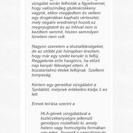
vizsgálat során felhívták a figyelmemet,
hogy valószínűleg gluténérzékeny
vagyok, ekkor megijedtem és vettem
egy drogériában kapható vértesztet,
mely negatív eredményt hozott,ez
megnyugtatott és az infóval nem is
kezdtem semmit, hiszen semmilyen
tünetem nem volt.
Nagyon szeretem a tésztaféleségeket,
de az utóbbi pár hónapban éreztem,
hogy már egy szelet kenyér is felfúj.
Reggelente erős hasgörcs, ha előző
nap kenyér féleséget ettem. A
búzatartalmú ételek felfújnak. Szellemi
tompaság.
Kértem egy genetikai vizsgálatot a
Synlabtól, melynek értékelési kódja 1-es
lett.
Ennek leírása szerint a
HLA-gének vizsgálatával a
lisztérzékenységre jellemző
genotipus mutatható ki, amely
hetero vagy homozigóta formában
van jelen. Javasolt a szerológiai és