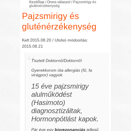
Kezdőlap
/
Orvos válaszol
/
Pajzsmirigy és
gluténérzékenység
Pajzsmirigy és
gluténérzékenység
Kelt:2015.08.20 / Utolsó módosítás:
2015.08.21
Tisztelt Doktornő/Doktornő!
Gyerekkorom óta allergiás
(fű, fa
virágpor)
vagyok.
15 éve pajzsmirigy
alulműködést
(Hasimoto)
diagnosztizáltak,
Hormonpótlást kapok.
Pár éve egy
biorezonanciás
jellegű