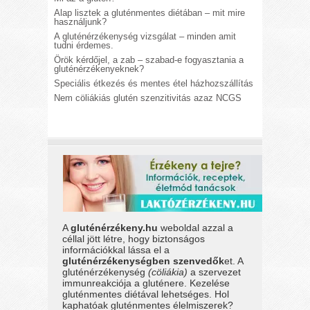
Alap lisztek a gluténmentes diétában – mit mire
használjunk?
A gluténérzékenység vizsgálat – minden amit
tudni érdemes.
Örök kérdőjel, a zab – szabad-e fogyasztania a
gluténérzékenyeknek?
Speciális étkezés és mentes étel házhozszállítás
Nem cöliákiás glutén szenzitivitás azaz NCGS
A
gluténérzékeny.hu
weboldal azzal a
céllal jött létre, hogy biztonságos
információkkal lássa el a
gluténérzékenységben szenvedők
et. A
gluténérzékenység
(cöliákia)
a szervezet
immunreakciója a gluténere. Kezelése
gluténmentes diétával lehetséges. Hol
kaphatóak gluténmentes élelmiszerek?