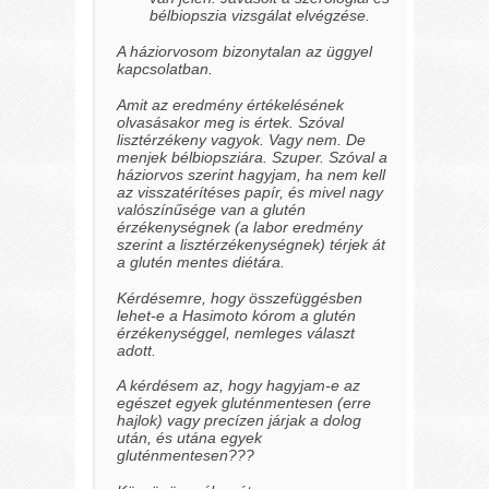
bélbiopszia vizsgálat elvégzése.
A háziorvosom bizonytalan az üggyel
kapcsolatban.
Amit az eredmény értékelésének
olvasásakor meg is értek. Szóval
lisztérzékeny vagyok. Vagy nem. De
menjek bélbiopsziára. Szuper. Szóval a
háziorvos szerint hagyjam, ha nem kell
az visszatérítéses papír, és mivel nagy
valószínűsége van a glutén
érzékenységnek
(a labor eredmény
szerint a lisztérzékenységnek)
térjek át
a glutén mentes diétára.
Kérdésemre, hogy összefüggésben
lehet-e a Hasimoto kórom a glutén
érzékenységgel, nemleges választ
adott.
A kérdésem az, hogy hagyjam-e az
egészet egyek gluténmentesen
(erre
hajlok)
vagy precízen járjak a dolog
után, és utána egyek
gluténmentesen???