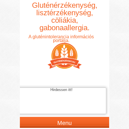
Gluténérzékenység,
lisztérzékenység,
cöliákia,
gabonaallergia.
A gluténintolerancia információs
portálja.
Hirdessen itt!
Menu