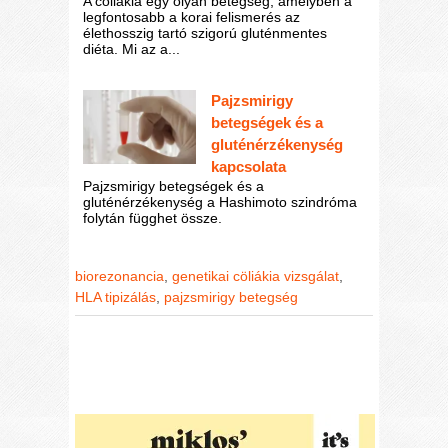
A cöliákia egy olyan betegség, amelyben a
legfontosabb a korai felismerés az
élethosszig tartó szigorú gluténmentes
diéta. Mi az a...
Pajzsmirigy
betegségek és a
gluténérzékenység
kapcsolata
Pajzsmirigy betegségek és a
gluténérzékenység a Hashimoto szindróma
folytán függhet össze.
biorezonancia
,
genetikai cöliákia vizsgálat
,
HLA tipizálás
,
pajzsmirigy betegség