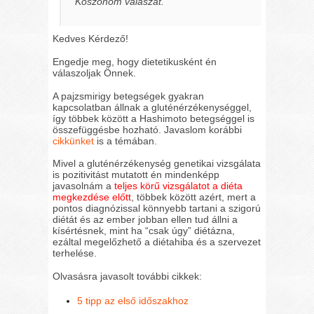
Köszönöm válaszát.
Kedves Kérdező!
Engedje meg, hogy dietetikusként én
válaszoljak Önnek.
A pajzsmirigy betegségek gyakran
kapcsolatban állnak a gluténérzékenységgel,
így többek között a Hashimoto betegséggel is
összefüggésbe hozható. Javaslom korábbi
cikkünket
is a témában.
Mivel a gluténérzékenység genetikai vizsgálata
is pozitivitást mutatott én mindenképp
javasolnám a
teljes körű vizsgálatot a diéta
megkezdése előtt
, többek között azért, mert a
pontos diagnózissal könnyebb tartani a szigorú
diétát és az ember jobban ellen tud állni a
kísértésnek, mint ha “csak úgy” diétázna,
ezáltal megelőzhető a diétahiba és a szervezet
terhelése.
Olvasásra javasolt további cikkek:
5 tipp az első időszakhoz