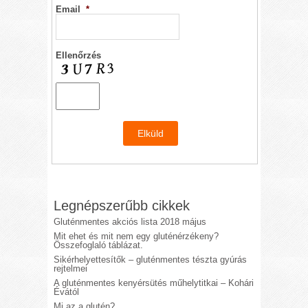
Email
*
Ellenőrzés
Legnépszerűbb cikkek
Gluténmentes akciós lista 2018 május
Mit ehet és mit nem egy gluténérzékeny?
Összefoglaló táblázat.
Sikérhelyettesítők – gluténmentes tészta gyúrás
rejtelmei
A gluténmentes kenyérsütés műhelytitkai – Kohári
Évától
Mi az a glutén?