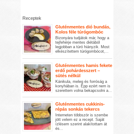
Receptek
Gluténmentes dió bundás,
Kolos féle túrógombóc
Bizonyára tudjátok már, hogy a
tejfehérje mentes diétából
legjobban a túró hiányzik. Most
elkészítettem túrógombócot,...
Gluténmentes hamis fekete
erdő pohárdesszert –
sütés nélkül
Kánikula, meleg és forróság a
konyhában is. Épp ezért nem is
szerettem volna bekapcsolni a...
Gluténmentes cukkinis-
répás sonkás tekercs
Interneten többször is szembe
jött velem ez a recept. Saját
ízlésem szerint alakítottam át
és...