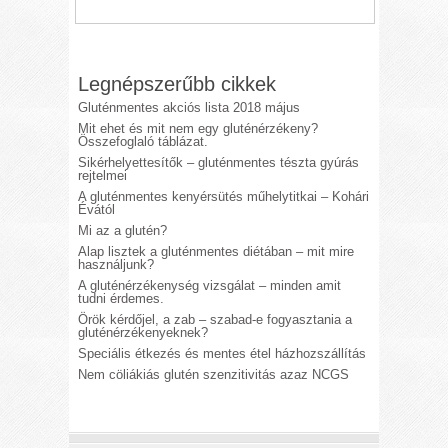
Legnépszerűbb cikkek
Gluténmentes akciós lista 2018 május
Mit ehet és mit nem egy gluténérzékeny?
Összefoglaló táblázat.
Sikérhelyettesítők – gluténmentes tészta gyúrás
rejtelmei
A gluténmentes kenyérsütés műhelytitkai – Kohári
Évától
Mi az a glutén?
Alap lisztek a gluténmentes diétában – mit mire
használjunk?
A gluténérzékenység vizsgálat – minden amit
tudni érdemes.
Örök kérdőjel, a zab – szabad-e fogyasztania a
gluténérzékenyeknek?
Speciális étkezés és mentes étel házhozszállítás
Nem cöliákiás glutén szenzitivitás azaz NCGS