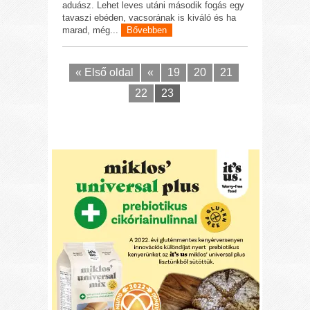
aduász. Lehet leves utáni második fogás egy
tavaszi ebéden, vacsorának is kiváló és ha
marad, még...
Bővebben
« Első oldal
«
19
20
21
22
23