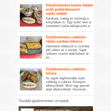
Gluténmentes hamis fekete
erdő pohárdesszert –
sütés nélkül
Kánikula, meleg és forróság a
konyhában is. Épp ezért nem is
szerettem volna bekapcsolni a...
Gluténmentes cukkinis-
répás sonkás tekercs
Interneten többször is szembe
jött velem ez a recept. Saját
ízlésem szerint alakítottam át
és...
Gluténmentes cukkinis
tócsni
Az egyik legfinomabb nyári
zöldség a cukkini. Könnyen
elkészíthető. Most egy percek
alatt elkészíthető, tócsnival...
További gluténmentes receptek