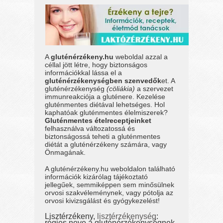
A
gluténérzékeny.hu
weboldal azzal a
céllal jött létre, hogy biztonságos
információkkal lássa el a
gluténérzékenységben szenvedők
et. A
gluténérzékenység
(cöliákia)
a szervezet
immunreakciója a gluténere. Kezelése
gluténmentes diétával lehetséges. Hol
kaphatóak gluténmentes élelmiszerek?
Gluténmentes ételreceptjeinket
felhasználva változatossá és
biztonságossá teheti a gluténmentes
diétát a gluténérzékeny számára, vagy
Önmagának.
A gluténérzékeny.hu weboldalon található
információk kizárólag tájékoztató
jellegűek, semmiképpen sem minősülnek
orvosi szakvéleménynek, vagy pótolja az
orvosi kivizsgálást és gyógykezelést!
Lisztérzékeny,
lisztérzékenység
:
régies neve a gluténérzékenységnek.