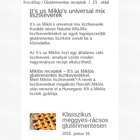
Kezdőlap
/
Gluténmentes receptek
/ 23 . oldal
It's us Miklo's universal mix
lisztkeverék
It’s us Miklo’s universal mix lisztkeverék.
Korábbi néven Naturbit Alfa-Mix
lisztkeverékkéknt az egyik legnépszerűbb
gluténmentes lisztként vonult be a
köztudatba.
Az It’s us Miklós liszt egy általános célú
lisztkeveré, amellyel szinte minden
hagyományos recept elkészíthető.
Miklós receptek – It’s us Miklós
gluténmentes lisztkeverékkel.
Miért Miklós lisztkeverék? A nevét a
lisztkeveréket megalkotó Horváth Miklós
után nevezte el a Hunorganic Kft a Miklós
lisztek gyártója.
Klasszikus
meggyes-rácsos
gluténmentesen
2015. június 16.