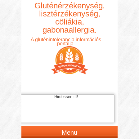
Gluténérzékenység,
lisztérzékenység,
cöliákia,
gabonaallergia.
A gluténintolerancia információs
portálja.
Hirdessen itt!
Menu