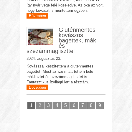
így nyár vége felé közeledve. Az oka az volt,
hogy kovászt is mentettem egyben.
Bővebben
Gluténmentes
kovászos
bagettek, mák-
és
szezámmagliszttel
2024. augusztus 23.
Kovásszal készítettem a gluténmentes
bagettet. Most az íze miatt tettem bele
máklisztet és szezámmag lisztet is.
Fantasztikus ízvilágú lett a tésztám.
Bővebben
1
2
3
4
5
6
7
8
9