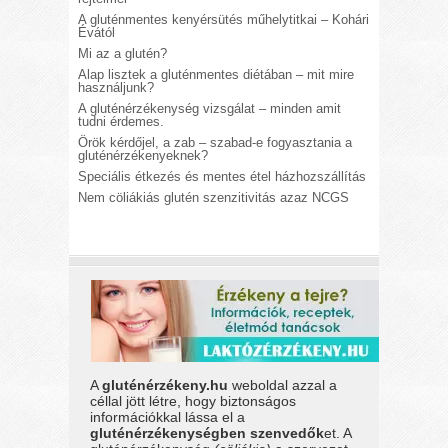
A gluténmentes kenyérsütés műhelytitkai – Kohári
Évától
Mi az a glutén?
Alap lisztek a gluténmentes diétában – mit mire
használjunk?
A gluténérzékenység vizsgálat – minden amit
tudni érdemes.
Örök kérdőjel, a zab – szabad-e fogyasztania a
gluténérzékenyeknek?
Speciális étkezés és mentes étel házhozszállítás
Nem cöliákiás glutén szenzitivitás azaz NCGS
A
gluténérzékeny.hu
weboldal azzal a
céllal jött létre, hogy biztonságos
információkkal lássa el a
gluténérzékenységben szenvedők
et. A