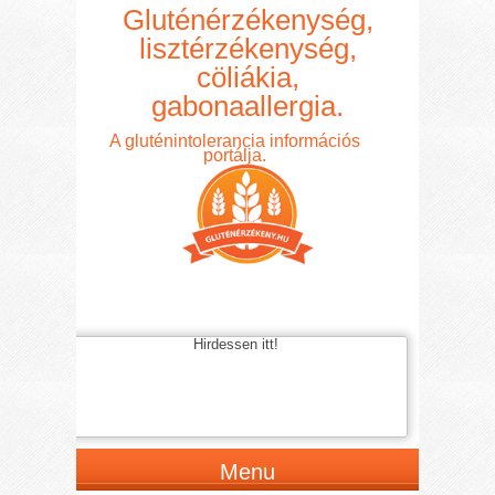
Gluténérzékenység,
lisztérzékenység,
cöliákia,
gabonaallergia.
A gluténintolerancia információs
portálja.
Hirdessen itt!
Menu