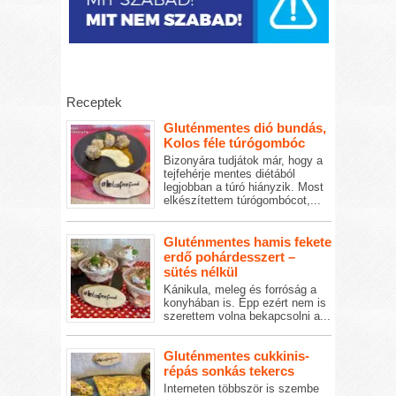
Receptek
Gluténmentes dió bundás,
Kolos féle túrógombóc
Bizonyára tudjátok már, hogy a
tejfehérje mentes diétából
legjobban a túró hiányzik. Most
elkészítettem túrógombócot,...
Gluténmentes hamis fekete
erdő pohárdesszert –
sütés nélkül
Kánikula, meleg és forróság a
konyhában is. Épp ezért nem is
szerettem volna bekapcsolni a...
Gluténmentes cukkinis-
répás sonkás tekercs
Interneten többször is szembe