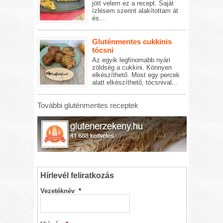
jött velem ez a recept. Saját
ízlésem szerint alakítottam át
és...
Gluténmentes cukkinis
tócsni
Az egyik legfinomabb nyári
zöldség a cukkini. Könnyen
elkészíthető. Most egy percek
alatt elkészíthető, tócsnival...
További gluténmentes receptek
Hírlevél feliratkozás
Vezetéknév
*