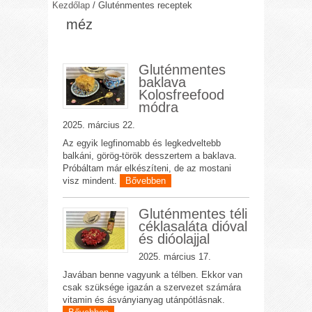
Kezdőlap
/
Gluténmentes receptek
méz
Gluténmentes
baklava
Kolosfreefood
módra
2025. március 22.
Az egyik legfinomabb és legkedveltebb
balkáni, görög-török desszertem a baklava.
Próbáltam már elkészíteni, de az mostani
visz mindent.
Bővebben
Gluténmentes téli
céklasaláta dióval
és dióolajjal
2025. március 17.
Javában benne vagyunk a télben. Ekkor van
csak szüksége igazán a szervezet számára
vitamin és ásványianyag utánpótlásnak.