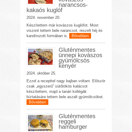
narancsos-
kakaós kuglóf
2024. november 20.
Készítettem már kovászos kuglófot. Most
viszont tettem bele narancsot, reszelt héj és
kandírozott formában is.
Bővebben
Gluténmentes
ünnepi kovászos
gyümölcsös
kenyér
2024. október 25.
Ezzel a recepttel nagy bajban voltam. Először
csak „egyszerű” sütőtökös kalácsot
készítettem, majd a tanári kollégák
bíztatására tettem bele aszalt gyümölcsöket.
Bővebben
Gluténmentes
reggeli
hamburger