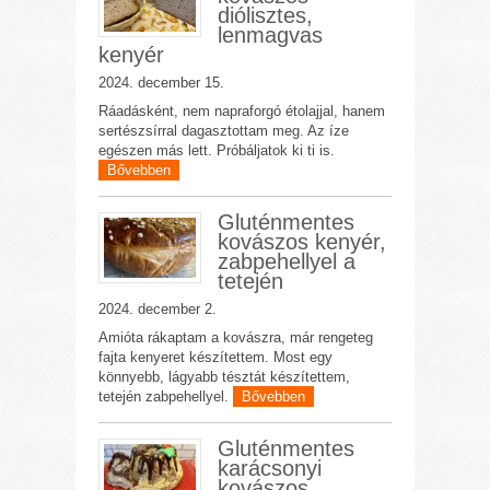
diólisztes,
lenmagvas
kenyér
2024. december 15.
Ráadásként, nem napraforgó étolajjal, hanem
sertészsírral dagasztottam meg. Az íze
egészen más lett. Próbáljatok ki ti is.
Bővebben
Gluténmentes
kovászos kenyér,
zabpehellyel a
tetején
2024. december 2.
Amióta rákaptam a kovászra, már rengeteg
fajta kenyeret készítettem. Most egy
könnyebb, lágyabb tésztát készítettem,
tetején zabpehellyel.
Bővebben
Gluténmentes
karácsonyi
kovászos