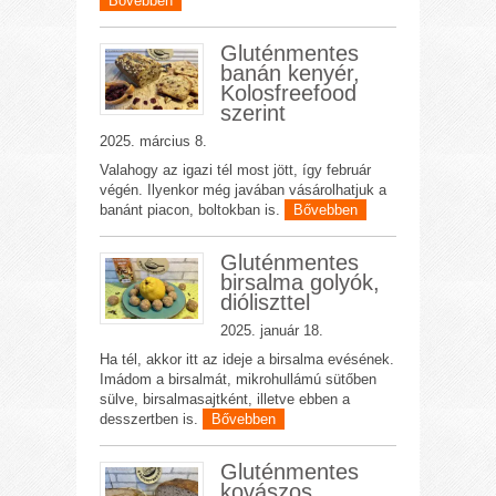
Bővebben
Gluténmentes
banán kenyér,
Kolosfreefood
szerint
2025. március 8.
Valahogy az igazi tél most jött, így február
végén. Ilyenkor még javában vásárolhatjuk a
banánt piacon, boltokban is.
Bővebben
Gluténmentes
birsalma golyók,
dióliszttel
2025. január 18.
Ha tél, akkor itt az ideje a birsalma evésének.
Imádom a birsalmát, mikrohullámú sütőben
sülve, birsalmasajtként, illetve ebben a
desszertben is.
Bővebben
Gluténmentes
kovászos