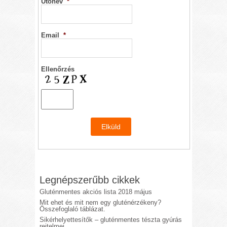
Utónév
*
Email
*
Ellenőrzés
Legnépszerűbb cikkek
Gluténmentes akciós lista 2018 május
Mit ehet és mit nem egy gluténérzékeny?
Összefoglaló táblázat.
Sikérhelyettesítők – gluténmentes tészta gyúrás
rejtelmei