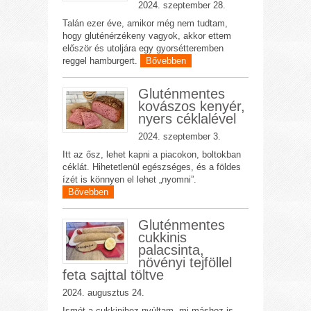
2024. szeptember 28.
Talán ezer éve, amikor még nem tudtam,
hogy gluténérzékeny vagyok, akkor ettem
először és utoljára egy gyorsétteremben
reggel hamburgert.
Bővebben
Gluténmentes
kovászos kenyér,
nyers céklalével
2024. szeptember 3.
Itt az ősz, lehet kapni a piacokon, boltokban
céklát. Hihetetlenül egészséges, és a földes
ízét is könnyen el lehet „nyomni”.
Bővebben
Gluténmentes
cukkinis
palacsinta,
növényi tejföllel
feta sajttal töltve
2024. augusztus 24.
Ismét a cukkinihez nyúltam, mi máshoz is