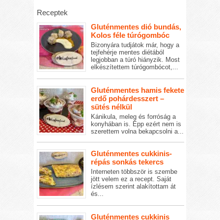
Receptek
Gluténmentes dió bundás,
Kolos féle túrógombóc
Bizonyára tudjátok már, hogy a
tejfehérje mentes diétából
legjobban a túró hiányzik. Most
elkészítettem túrógombócot,...
Gluténmentes hamis fekete
erdő pohárdesszert –
sütés nélkül
Kánikula, meleg és forróság a
konyhában is. Épp ezért nem is
szerettem volna bekapcsolni a...
Gluténmentes cukkinis-
répás sonkás tekercs
Interneten többször is szembe
jött velem ez a recept. Saját
ízlésem szerint alakítottam át
és...
Gluténmentes cukkinis