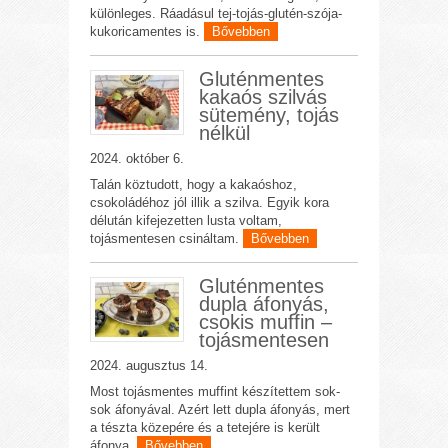
különleges. Ráadásul tej-tojás-glutén-szója-
kukoricamentes is.
Bővebben
Gluténmentes
kakaós szilvás
sütemény, tojás
nélkül
2024. október 6.
Talán köztudott, hogy a kakaóshoz,
csokoládéhoz jól illik a szilva. Egyik kora
délután kifejezetten lusta voltam,
tojásmentesen csináltam.
Bővebben
Gluténmentes
dupla áfonyás,
csokis muffin –
tojásmentesen
2024. augusztus 14.
Most tojásmentes muffint készítettem sok-
sok áfonyával. Azért lett dupla áfonyás, mert
a tészta közepére és a tetejére is került
áfonya.
Bővebben