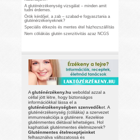
A gluténérzékenység vizsgálat – minden amit
tudni érdemes.
Örök kérdőjel, a zab – szabad-e fogyasztania a
gluténérzékenyeknek?
Speciális étkezés és mentes étel házhozszállítás
Nem cöliákiás glutén szenzitivitás azaz NCGS
A
gluténérzékeny.hu
weboldal azzal a
céllal jött létre, hogy biztonságos
információkkal lássa el a
gluténérzékenységben szenvedők
et. A
gluténérzékenység
(cöliákia)
a szervezet
immunreakciója a gluténere. Kezelése
gluténmentes diétával lehetséges. Hol
kaphatóak gluténmentes élelmiszerek?
Gluténmentes ételreceptjeinket
felhasználva változatossá és