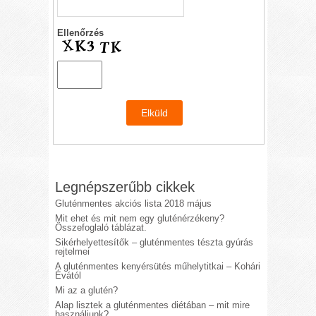
Ellenőrzés
Legnépszerűbb cikkek
Gluténmentes akciós lista 2018 május
Mit ehet és mit nem egy gluténérzékeny?
Összefoglaló táblázat.
Sikérhelyettesítők – gluténmentes tészta gyúrás
rejtelmei
A gluténmentes kenyérsütés műhelytitkai – Kohári
Évától
Mi az a glutén?
Alap lisztek a gluténmentes diétában – mit mire
használjunk?