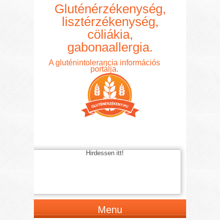
Gluténérzékenység,
lisztérzékenység,
cöliákia,
gabonaallergia.
A gluténintolerancia információs
portálja.
Hirdessen itt!
Menu