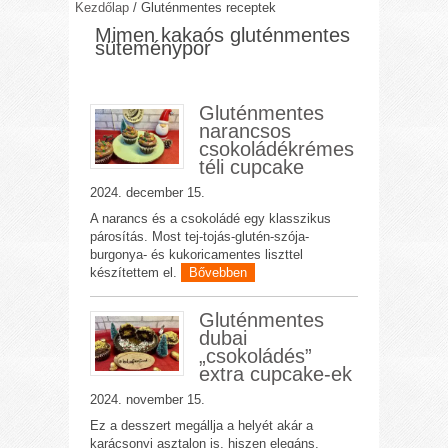
Kezdőlap
/
Gluténmentes receptek
Mimen kakaós gluténmentes
süteménypor
Gluténmentes
narancsos
csokoládékrémes
téli cupcake
2024. december 15.
A narancs és a csokoládé egy klasszikus
párosítás. Most tej-tojás-glutén-szója-
burgonya- és kukoricamentes liszttel
készítettem el.
Bővebben
Gluténmentes
dubai
„csokoládés”
extra cupcake-ek
2024. november 15.
Ez a desszert megállja a helyét akár a
karácsonyi asztalon is, hiszen elegáns,