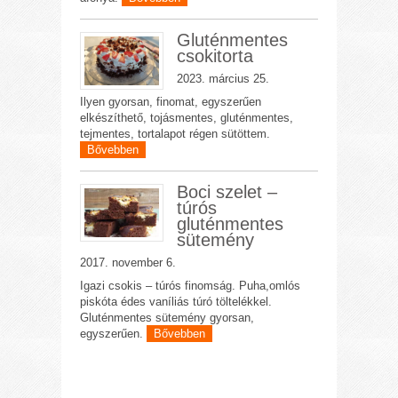
Gluténmentes
csokitorta
2023. március 25.
Ilyen gyorsan, finomat, egyszerűen
elkészíthető, tojásmentes, gluténmentes,
tejmentes, tortalapot régen sütöttem.
Bővebben
Boci szelet –
túrós
gluténmentes
sütemény
2017. november 6.
Igazi csokis – túrós finomság. Puha,omlós
piskóta édes vaníliás túró töltelékkel.
Gluténmentes sütemény gyorsan,
egyszerűen.
Bővebben