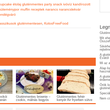
cupcake
étolaj
gluténmentes party snack
ivóvíz
kandírozott
süteménypor
muffin receptek
narancs
narancslekvár
endégváró
asszikusok gluténmentesen
,
KolosFreeFood
Legn
Glutén
Mit eh
Összefo
Sikérhe
rejtelm
A glut
Évától
Mi az a
Alap li
haszná
A glut
érdeme
Örök ké
glutén
Speciál
xikói
Gluténmentes brownie –
Gluténmentes fehér
Nem cö
banán
csokis, málnás bogyós
kenyér Air fryerben sütve