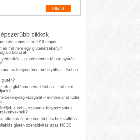
épszerűbb cikkek
mentes akciós lista 2018 május
et és mit nem egy gluténérzékeny?
glaló táblázat.
lyettesítők – gluténmentes tészta gyúrás
ei
énmentes kenyérsütés műhelytitkai – Kohári
 glutén?
sztek a gluténmentes diétában – mit mire
ljunk?
énérzékenység vizsgálat – minden amit tudni
s.
rdőjel, a zab – szabad-e fogyasztania a
érzékenyeknek?
is étkezés és mentes étel házhozszállítás
liákiás glutén szenzitivitás azaz NCGS