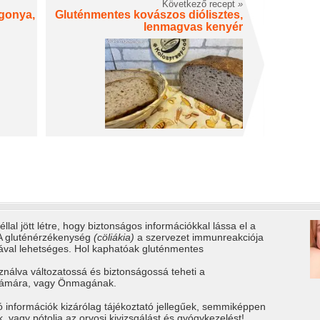
Következő recept
»
gonya,
Gluténmentes kovászos diólisztes,
lenmagvas kenyér
llal jött létre, hogy biztonságos információkkal lássa el a
 A gluténérzékenység
(cöliákia)
a szervezet immunreakciója
tával lehetséges. Hol kaphatóak gluténmentes
ználva változatossá és biztonságossá teheti a
számára, vagy Önmagának.
ó információk kizárólag tájékoztató jellegűek, semmiképpen
vagy pótolja az orvosi kivizsgálást és gyógykezelést!