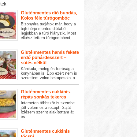
tek
Gluténmentes dió bundás,
Kolos féle túrógombóc
Bizonyára tudjátok már, hogy a
tejfehérje mentes diétából
legjobban a túró hiányzik. Most
elkészítettem túrógombócot,...
Gluténmentes hamis fekete
erdő pohárdesszert –
sütés nélkül
Kánikula, meleg és forróság a
konyhában is. Épp ezért nem is
szerettem volna bekapcsolni a...
Gluténmentes cukkinis-
répás sonkás tekercs
Interneten többször is szembe
jött velem ez a recept. Saját
ízlésem szerint alakítottam át
és...
Gluténmentes cukkinis
tócsni