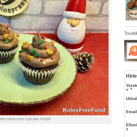
Tovább
Hírle
Vezet
v
*
Utóné
Email
ntes narancsos cupcake recept
Ellen
s