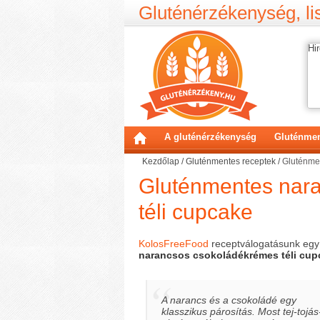
Gluténérzékenység, lis
Hir
A gluténérzékenység
Gluténmen
Kezdőlap
/
Gluténmentes receptek
/
Gluténme
Gluténmentes nar
téli cupcake
KolosFreeFood
receptválogatásunk eg
narancsos csokoládékrémes téli cup
A narancs és a csokoládé egy
klasszikus párosítás. Most tej-tojás