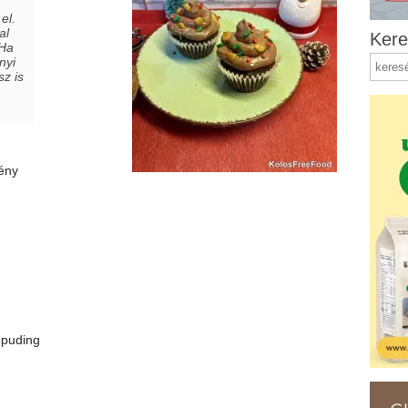
el.
al
Kere
 Ha
nyi
sz is
ény
épuding