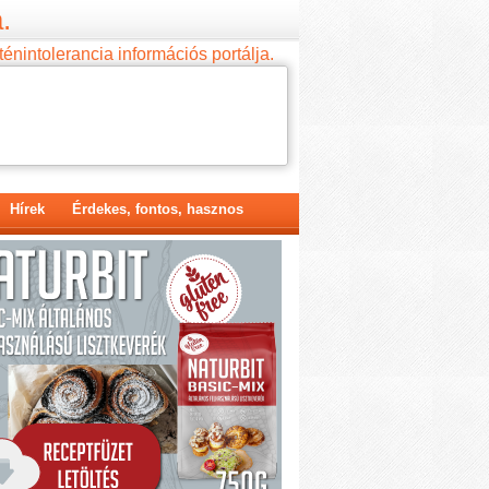
.
ténintolerancia információs portálja.
Hírek
Érdekes, fontos, hasznos