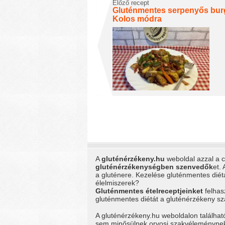
Előző recept
Gluténmentes serpenyős bur
Kolos módra
A
gluténérzékeny.hu
weboldal azzal a cé
gluténérzékenységben szenvedők
et.
a gluténere. Kezelése gluténmentes dié
élelmiszerek?
Gluténmentes ételreceptjeinket
felhas
gluténmentes diétát a gluténérzékeny 
A gluténérzékeny.hu weboldalon találhat
sem minősülnek orvosi szakvéleménynek, 