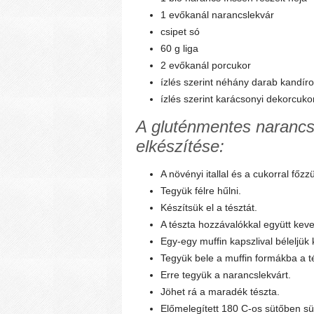
1 evőkanál narancslekvár
csipet só
60 g liga
2 evőkanál porcukor
ízlés szerint néhány darab kandír
ízlés szerint karácsonyi dekorcuko
A gluténmentes narancs
elkészítése:
A növényi itallal és a cukorral főz
Tegyük félre hűlni.
Készítsük el a tésztát.
A tészta hozzávalókkal együtt keve
Egy-egy muffin kapszlival béleljük 
Tegyük bele a muffin formákba a té
Erre tegyük a narancslekvárt.
Jöhet rá a maradék tészta.
Előmelegített 180 C-os sütőben sü