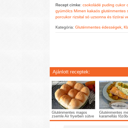
Recept címke:
csokoládé puding
cukor
gyümölcs
Mimen kakaós gluténmentes 
porcukor
rizsital
só
uzsonna és tízórai
v
Kategória:
Gluténmentes édességek
,
Kl
Ajánlott receptek:
Gluténmentes magos
Gluténmentes me
zsemle Air fryerben sütve
karamellás főző