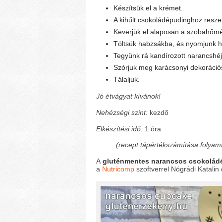
Készítsük el a krémet.
A kihűlt csokoládépudinghoz reszel
Keverjük el alaposan a szobahőmérs
Töltsük habzsákba, és nyomjunk ha
Tegyünk rá kandírozott narancshéj
Szórjuk meg karácsonyi dekorációs
Tálaljuk.
Jó étvágyat kívánok!
Nehézségi szint:
kezdő
Elkészítési idő:
1 óra
(recept tápértékszámítása folyam
A
gluténmentes narancsos csokolád
a
Nutricomp
szoftverrel Nógrádi Katalin 