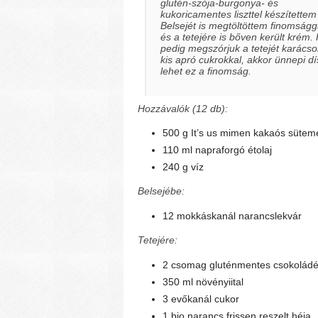
glutén-szója-burgonya- és
kukoricamentes liszttel készítettem 
Belsejét is megtöltöttem finomságg
és a tetejére is bőven került krém.
pedig megszórjuk a tetejét karácso
kis apró cukrokkal, akkor ünnepi dí
lehet ez a finomság.
Hozzávalók (12 db):
500 g It’s us mimen kakaós sütem
110 ml napraforgó étolaj
240 g víz
Belsejébe:
12 mokkáskanál narancslekvár
Tetejére:
2 csomag gluténmentes csokolád
350 ml növényiital
3 evőkanál cukor
1 bio narancs frissen reszelt héja