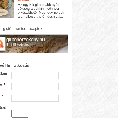
Az egyik legfinomabb nyári
zöldség a cukkini. Könnyen
elkészíthető. Most egy percek
alatt elkészíthető, tócsnival...
i gluténmentes receptek
vél feliratkozás
ékné
v
*
*
őrzé