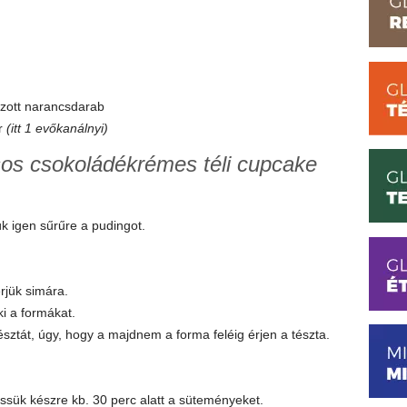
ozott narancsdarab
r
(itt 1 evőkanálnyi)
os csokoládékrémes téli cupcake
zük igen sűrűre a pudingot.
rjük simára.
ki a formákat.
sztát, úgy, hogy a majdnem a forma feléig érjen a tészta.
ssük készre kb. 30 perc alatt a süteményeket.