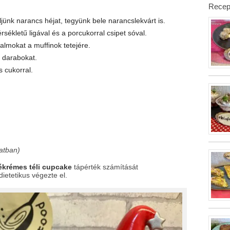
Recep
jünk narancs héjat, tegyünk bele narancslekvárt is.
ékletű ligával és a porcukorral csipet sóval.
lmokat a muffinok tetejére.
 darabokat.
 cukorral.
atban)
ékrémes téli cupcake
tápérték számítását
dietetikus végezte el.