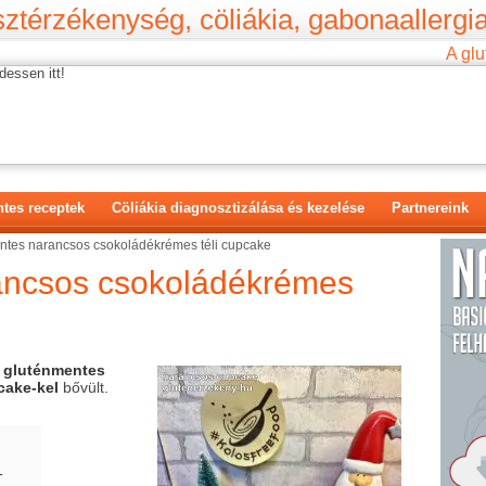
ztérzékenység, cöliákia, gabonaallergia
A glu
dessen itt!
tes receptek
Cöliákia diagnosztizálása és kezelése
Partnereink
ntes narancsos csokoládékrémes téli cupcake
ancsos csokoládékrémes
y
gluténmentes
cake-kel
bővült.
-