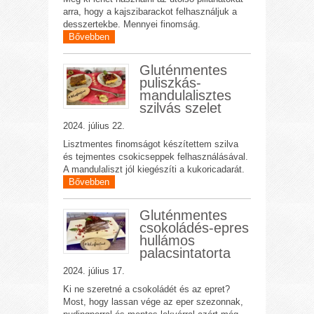
arra, hogy a kajszibarackot felhasználjuk a
desszertekbe. Mennyei finomság.
Bővebben
Gluténmentes
puliszkás-
mandulalisztes
szilvás szelet
2024. július 22.
Lisztmentes finomságot készítettem szilva
és tejmentes csokicseppek felhasználásával.
A mandulaliszt jól kiegészíti a kukoricadarát.
Bővebben
Gluténmentes
csokoládés-epres
hullámos
palacsintatorta
2024. július 17.
Ki ne szeretné a csokoládét és az epret?
Most, hogy lassan vége az eper szezonnak,