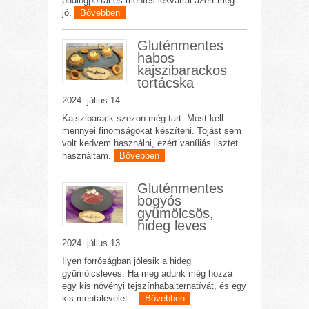
pudingporral és mentes lekvárral azért még
jó.
Bővebben
Gluténmentes
habos
kajszibarackos
tortácska
2024. július 14.
Kajszibarack szezon még tart. Most kell
mennyei finomságokat készíteni. Tojást sem
volt kedvem használni, ezért vaníliás lisztet
használtam.
Bővebben
Gluténmentes
bogyós
gyümölcsös,
hideg leves
2024. július 13.
Ilyen forróságban jólesik a hideg
gyümölcsleves. Ha meg adunk még hozzá
egy kis növényi tejszínhabalternatívát, és egy
kis mentalevelet…
Bővebben