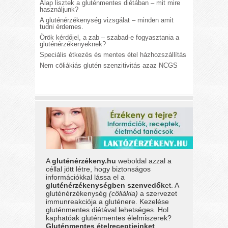
Alap lisztek a gluténmentes diétában – mit mire
használjunk?
A gluténérzékenység vizsgálat – minden amit
tudni érdemes.
Örök kérdőjel, a zab – szabad-e fogyasztania a
gluténérzékenyeknek?
Speciális étkezés és mentes étel házhozszállítás
Nem cöliákiás glutén szenzitivitás azaz NCGS
A
gluténérzékeny.hu
weboldal azzal a
céllal jött létre, hogy biztonságos
információkkal lássa el a
gluténérzékenységben szenvedők
et. A
gluténérzékenység
(cöliákia)
a szervezet
immunreakciója a gluténere. Kezelése
gluténmentes diétával lehetséges. Hol
kaphatóak gluténmentes élelmiszerek?
Gluténmentes ételreceptjeinket