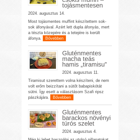
tojásmentesen
2024. augusztus 14.
Most tojásmentes muffint készítettem sok-
sok áfonyával. Azért lett dupla áfonyás, mert
a tészta közepére és a tetejére is került
áfonya.
Bővebben
Gluténmentes
macha teás
hamis „tiramisu”
2024. augusztus 11.
Tiramisut szerettem volna készíteni, de nem
volt erőm beizzítani a sütőt babapiskótát
sütni. Így esett a választásom Szafi ripsz
pászkájára.
Bővebben
Gluténmentes
barackos növényi
túrós szelet
2024. augusztus 4.
Még ki lehet használni az utolsó pillanatokat