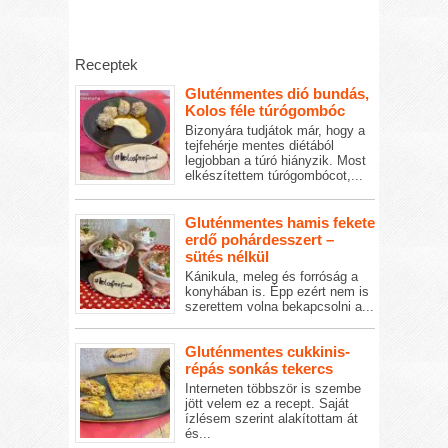
Receptek
Gluténmentes dió bundás,
Kolos féle túrógombóc
Bizonyára tudjátok már, hogy a
tejfehérje mentes diétából
legjobban a túró hiányzik. Most
elkészítettem túrógombócot,...
Gluténmentes hamis fekete
erdő pohárdesszert –
sütés nélkül
Kánikula, meleg és forróság a
konyhában is. Épp ezért nem is
szerettem volna bekapcsolni a...
Gluténmentes cukkinis-
répás sonkás tekercs
Interneten többször is szembe
jött velem ez a recept. Saját
ízlésem szerint alakítottam át
és...