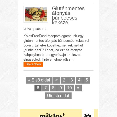
Gluténmentes
áfonyás
bűnbeesés
keksze
2024. július 13.
KolosFreeFood receptválogatásunk egy
gluténmentes áfonyás bűnbeesés keksszel
bővült. Lehet-e következmények nélkül
„bűnbe esni”? Lehet, ha ezt az áfonyás,
zabpelyhes és mogyoróvajas kekszet
elnassolod. Hirtelen elmélyülsz...
Bővebben
« Első oldal
«
2
3
4
5
6
7
8
9
10
»
Utolsó oldal