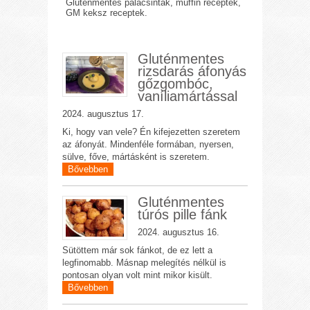
Gluténmentes palacsinták, muffin receptek,
GM keksz receptek.
Gluténmentes
rizsdarás áfonyás
gőzgombóc,
vaníliamártással
2024. augusztus 17.
Ki, hogy van vele? Én kifejezetten szeretem
az áfonyát. Mindenféle formában, nyersen,
sülve, főve, mártásként is szeretem.
Bővebben
Gluténmentes
túrós pille fánk
2024. augusztus 16.
Sütöttem már sok fánkot, de ez lett a
legfinomabb. Másnap melegítés nélkül is
pontosan olyan volt mint mikor kisült.
Bővebben