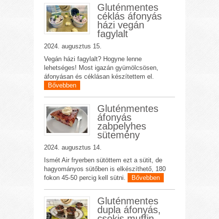
Gluténmentes
céklás áfonyás
házi vegán
fagylalt
2024. augusztus 15.
Vegán házi fagylalt? Hogyne lenne
lehetséges! Most igazán gyümölcsösen,
áfonyásan és céklásan készítettem el.
Bővebben
Gluténmentes
áfonyás
zabpelyhes
sütemény
2024. augusztus 14.
Ismét Air fryerben sütöttem ezt a sütit, de
hagyományos sütőben is elkészíthető, 180
fokon 45-50 percig kell sütni.
Bővebben
Gluténmentes
dupla áfonyás,
csokis muffin –