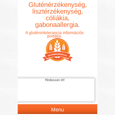
Gluténérzékenység,
lisztérzékenység,
cöliákia,
gabonaallergia.
A gluténintolerancia információs
portálja.
Hirdessen itt!
Menu