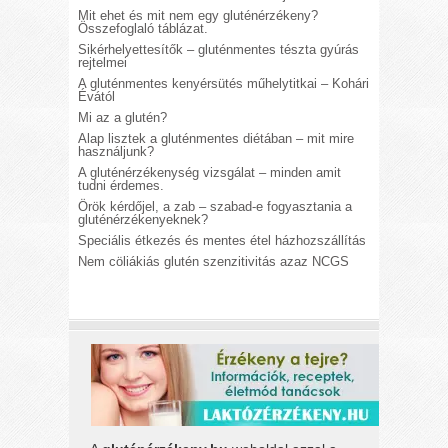
Mit ehet és mit nem egy gluténérzékeny?
Összefoglaló táblázat.
Sikérhelyettesítők – gluténmentes tészta gyúrás
rejtelmei
A gluténmentes kenyérsütés műhelytitkai – Kohári
Évától
Mi az a glutén?
Alap lisztek a gluténmentes diétában – mit mire
használjunk?
A gluténérzékenység vizsgálat – minden amit
tudni érdemes.
Örök kérdőjel, a zab – szabad-e fogyasztania a
gluténérzékenyeknek?
Speciális étkezés és mentes étel házhozszállítás
Nem cöliákiás glutén szenzitivitás azaz NCGS