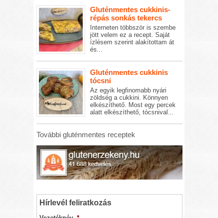
Gluténmentes cukkinis-
répás sonkás tekercs
Interneten többször is szembe
jött velem ez a recept. Saját
ízlésem szerint alakítottam át
és...
Gluténmentes cukkinis
tócsni
Az egyik legfinomabb nyári
zöldség a cukkini. Könnyen
elkészíthető. Most egy percek
alatt elkészíthető, tócsnival...
További gluténmentes receptek
Hírlevél feliratkozás
Vezetéknév
*