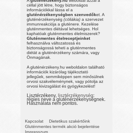
A
gluténérzékeny.hu
weboldal azzal a
céllal jött létre, hogy biztonságos
információkkal lássa el a
gluténérzékenységben szenvedők
et. A
gluténérzékenység
(cöliákia)
a szervezet
immunreakciója a gluténere. Kezelése
gluténmentes diétával lehetséges. Hol
kaphatóak gluténmentes élelmiszerek?
Gluténmentes ételreceptjeinket
felhasználva változatossá és
biztonságossá teheti a gluténmentes
diétát a gluténérzékeny számára, vagy
Önmagának.
A gluténérzékeny.hu weboldalon található
információk kizárólag tájékoztató
jellegűek, semmiképpen sem minősülnek
orvosi szakvéleménynek, vagy pótolja az
orvosi kivizsgálást és gyógykezelést!
Lisztérzékeny,
lisztérzékenység
:
régies neve a gluténérzékenységnek.
Használata nem pontos.
Kapcsolat
Dietetikus szakértőink
Gluténmentes termék akció bejelentése
Impresszum