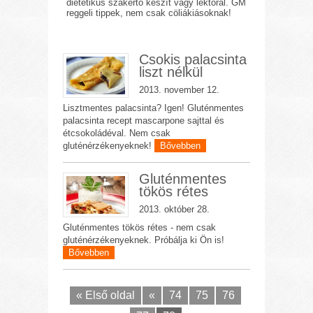
dietetikus szakértő készít vagy lektorál. GM
reggeli tippek, nem csak cöliákiásoknak!
Csokis palacsinta
liszt nélkül
2013. november 12.
Lisztmentes palacsinta? Igen! Gluténmentes
palacsinta recept mascarpone sajttal és
étcsokoládéval. Nem csak
gluténérzékenyeknek!
Bővebben
Gluténmentes
tökös rétes
2013. október 28.
Gluténmentes tökös rétes - nem csak
gluténérzékenyeknek. Próbálja ki Ön is!
Bővebben
« Első oldal
«
74
75
76