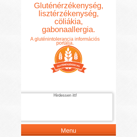
Gluténérzékenység,
lisztérzékenység,
cöliákia,
gabonaallergia.
A gluténintolerancia információs
portálja.
Hirdessen itt!
Menu