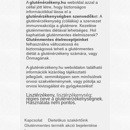
A
gluténérzékeny.hu
weboldal azzal a
céllal jött létre, hogy biztonságos
információkkal lássa el a
gluténérzékenységben szenvedők
et. A
gluténérzékenység
(cöliákia)
a szervezet
immunreakciója a gluténere. Kezelése
gluténmentes diétával lehetséges. Hol
kaphatóak gluténmentes élelmiszerek?
Gluténmentes ételreceptjeinket
felhasználva változatossá és
biztonságossá teheti a gluténmentes
diétát a gluténérzékeny számára, vagy
Önmagának.
A gluténérzékeny.hu weboldalon található
információk kizárólag tájékoztató
jellegűek, semmiképpen sem minősülnek
orvosi szakvéleménynek, vagy pótolja az
orvosi kivizsgálást és gyógykezelést!
Lisztérzékeny,
lisztérzékenység
:
régies neve a gluténérzékenységnek.
Használata nem pontos.
Kapcsolat
Dietetikus szakértőink
Gluténmentes termék akció bejelentése