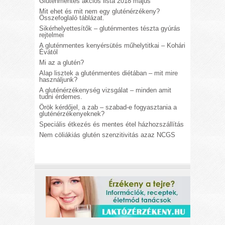
Gluténmentes akciós lista 2018 május
Mit ehet és mit nem egy gluténérzékeny?
Összefoglaló táblázat.
Sikérhelyettesítők – gluténmentes tészta gyúrás
rejtelmei
A gluténmentes kenyérsütés műhelytitkai – Kohári
Évától
Mi az a glutén?
Alap lisztek a gluténmentes diétában – mit mire
használjunk?
A gluténérzékenység vizsgálat – minden amit
tudni érdemes.
Örök kérdőjel, a zab – szabad-e fogyasztania a
gluténérzékenyeknek?
Speciális étkezés és mentes étel házhozszállítás
Nem cöliákiás glutén szenzitivitás azaz NCGS