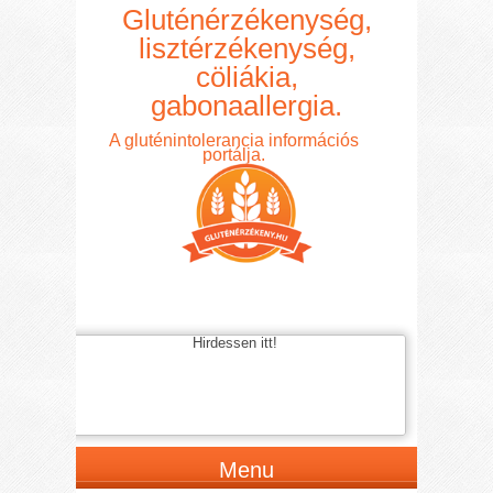
Gluténérzékenység,
lisztérzékenység,
cöliákia,
gabonaallergia.
A gluténintolerancia információs
portálja.
Hirdessen itt!
Menu