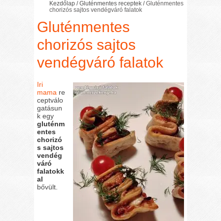
Kezdőlap
/
Gluténmentes receptek
/
Gluténmentes
chorizós sajtos vendégváró falatok
Gluténmentes
chorizós sajtos
vendégváró falatok
Iri
mama
re
ceptválo
gatásun
k egy
gluténm
entes
chorizó
s sajtos
vendég
váró
falatokk
al
bővült.