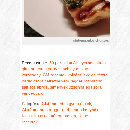
gluténmentes chorizós sajtos vendé
Recept címke:
30 perc alatt
Air fryerben sütött
gluténmentes party snack
gyors
kapor
karácsonyi GM receptek
kolbász
leveles tészta
paradicsom
petrezselyem
reggeli
rozmaring
sajt
sós aprósütemények
uzsonna és tízórai
vendégváró
Kategória:
Gluténmentes gyors ételek
,
Gluténmentes reggelik
,
Iri mama konyhája
,
Klasszikusok gluténmentesen
,
Ünnepi
receptek