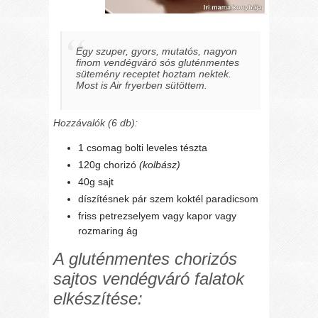
Egy szuper, gyors, mutatós, nagyon
finom vendégváró sós gluténmentes
sütemény receptet hoztam nektek.
Most is Air fryerben sütöttem.
Hozzávalók (6 db):
1 csomag bolti leveles tészta
120g chorizó
(kolbász)
40g sajt
díszítésnek pár szem koktél paradicsom
friss petrezselyem vagy kapor vagy
rozmaring ág
A gluténmentes chorizós
sajtos vendégváró falatok
elkészítése: