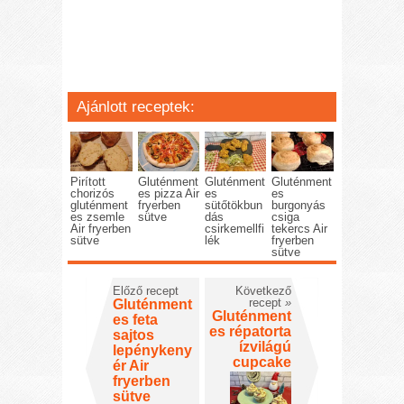
Ajánlott receptek:
Pirított
Gluténment
Gluténment
Gluténment
chorizós
es pizza Air
es
es
gluténment
fryerben
sütőtökbun
burgonyás
es zsemle
sütve
dás
csiga
Air fryerben
csirkemellfi
tekercs Air
sütve
lék
fryerben
sütve
Előző recept
Következő
recept
»
Gluténment
Gluténment
es feta
es répatorta
sajtos
ízvilágú
lepénykeny
cupcake
ér Air
fryerben
sütve