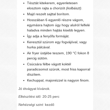
Tésztát kitekerem, egyenletesen
elosztom rajta a chorizót
(kolbászt)
.
Majd reszelt sajttal borítom.
Hosszában 6 egyenlő részre vágom,
egymásra hajtom úgy hogy alulról felfelé
haladva minden hajtás kisebb legyen.
Így adja a fenyőfa formáját.
Keresztül szúrom egy fogvájóval, vagy
hurka pálcával.
Air fryer üstjébe teszem, 190 °C fokon 8
percig sütöm.
Csúcsára félbe vágott koktél
paradicsomot szúrok, most friss kaporral
díszítem.
Kechuppal, majonézzel is nagyon finom.
Jó étvágyat kívánok.
Elkészítési idő:
20-25 perc
Nehézségi szint:
kezdő