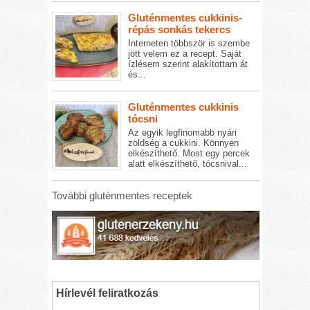
Gluténmentes cukkinis-
répás sonkás tekercs
Interneten többször is szembe
jött velem ez a recept. Saját
ízlésem szerint alakítottam át
és...
Gluténmentes cukkinis
tócsni
Az egyik legfinomabb nyári
zöldség a cukkini. Könnyen
elkészíthető. Most egy percek
alatt elkészíthető, tócsnival...
További gluténmentes receptek
Hírlevél feliratkozás