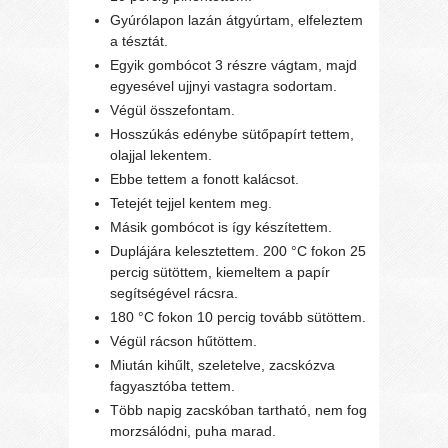
Gyúrólapon lazán átgyúrtam, elfeleztem
a tésztát.
Egyik gombócot 3 részre vágtam, majd
egyesével ujjnyi vastagra sodortam.
Végül összefontam.
Hosszúkás edénybe sütőpapírt tettem,
olajjal lekentem.
Ebbe tettem a fonott kalácsot.
Tetejét tejjel kentem meg.
Másik gombócot is így készítettem.
Duplájára kelesztettem. 200 °C fokon 25
percig sütöttem, kiemeltem a papír
segítségével rácsra.
180 °C fokon 10 percig tovább sütöttem.
Végül rácson hűtöttem.
Miután kihűlt, szeletelve, zacskózva
fagyasztóba tettem.
Több napig zacskóban tartható, nem fog
morzsálódni, puha marad.