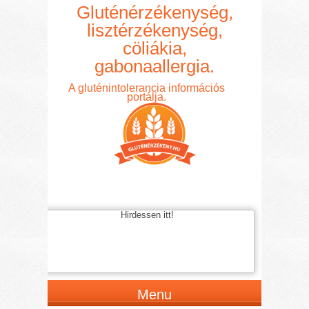
Gluténérzékenység,
lisztérzékenység,
cöliákia,
gabonaallergia.
A gluténintolerancia információs
portálja.
Hirdessen itt!
Menu