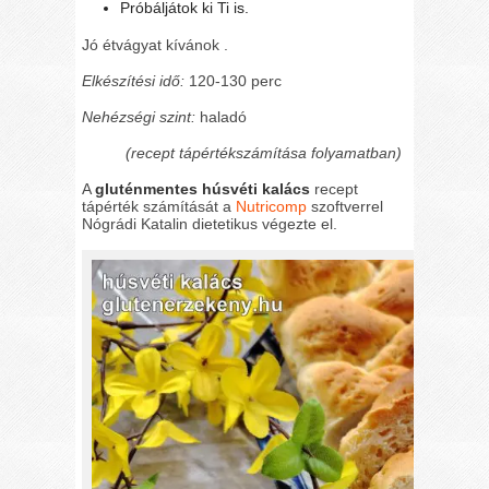
Próbáljátok ki Ti is.
Jó étvágyat kívánok .
Elkészítési idő:
120-130 perc
Nehézségi szint:
haladó
(recept tápértékszámítása folyamatban)
A
gluténmentes húsvéti kalács
recept
tápérték számítását a
Nutricomp
szoftverrel
Nógrádi Katalin dietetikus végezte el.