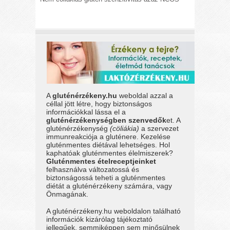
A
gluténérzékeny.hu
weboldal azzal a
céllal jött létre, hogy biztonságos
információkkal lássa el a
gluténérzékenységben szenvedők
et. A
gluténérzékenység
(cöliákia)
a szervezet
immunreakciója a gluténere. Kezelése
gluténmentes diétával lehetséges. Hol
kaphatóak gluténmentes élelmiszerek?
Gluténmentes ételreceptjeinket
felhasználva változatossá és
biztonságossá teheti a gluténmentes
diétát a gluténérzékeny számára, vagy
Önmagának.
A gluténérzékeny.hu weboldalon található
információk kizárólag tájékoztató
jellegűek, semmiképpen sem minősülnek