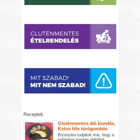
Receptek
Gluténmentes dió bundás,
Kolos féle túrógombóc
Bizonyára tudjátok már, hogy a
tejfehérje mentes diétából