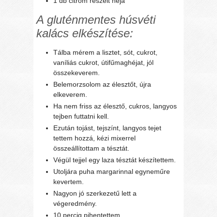
1 db citrom reszelt héja
A gluténmentes húsvéti
kalács elkészítése:
Tálba mérem a lisztet, sót, cukrot,
vaníliás cukrot, útifűmaghéjat, jól
összekeverem.
Belemorzsolom az élesztőt, újra
elkeverem.
Ha nem friss az élesztő, cukros, langyos
tejben futtatni kell.
Ezután tojást, tejszínt, langyos tejet
tettem hozzá, kézi mixerrel
összeállítottam a tésztát.
Végül tejjel egy laza tésztát készítettem.
Utoljára puha margarinnal egyneműre
kevertem.
Nagyon jó szerkezetű lett a
végeredmény.
10 percig pihentettem.