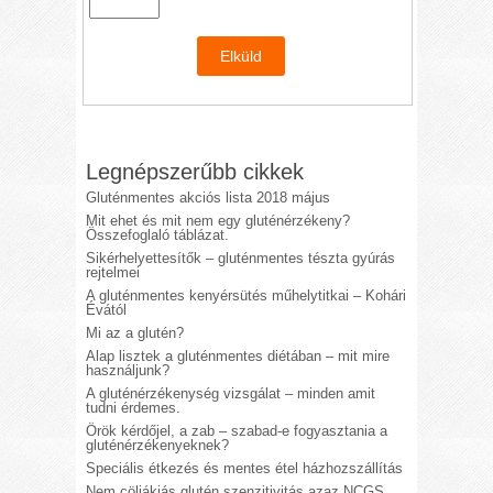
Legnépszerűbb cikkek
Gluténmentes akciós lista 2018 május
Mit ehet és mit nem egy gluténérzékeny?
Összefoglaló táblázat.
Sikérhelyettesítők – gluténmentes tészta gyúrás
rejtelmei
A gluténmentes kenyérsütés műhelytitkai – Kohári
Évától
Mi az a glutén?
Alap lisztek a gluténmentes diétában – mit mire
használjunk?
A gluténérzékenység vizsgálat – minden amit
tudni érdemes.
Örök kérdőjel, a zab – szabad-e fogyasztania a
gluténérzékenyeknek?
Speciális étkezés és mentes étel házhozszállítás
Nem cöliákiás glutén szenzitivitás azaz NCGS