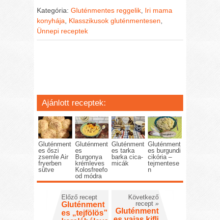
Kategória:
Gluténmentes reggelik
,
Iri mama
konyhája
,
Klasszikusok gluténmentesen
,
Ünnepi receptek
Ajánlott receptek:
Gluténment
Gluténment
Gluténment
Gluténment
es őszi
es
es tarka
es burgundi
zsemle Air
Burgonya
barka cica-
cikória –
fryerben
krémleves
micák
tejmentese
sütve
Kolosfreefo
n
od módra
Előző recept
Következő
recept
»
Gluténment
Gluténment
es „tejfölös”
es vajas kifli