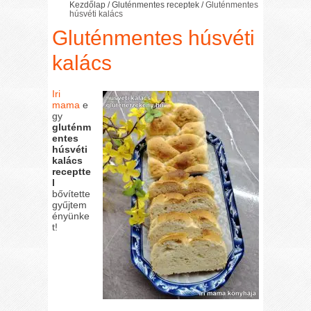
Kezdőlap
/
Gluténmentes receptek
/
Gluténmentes
húsvéti kalács
Gluténmentes húsvéti
kalács
Iri
mama
e
gy
gluténm
entes
húsvéti
kalács
receptte
l
bővítette
gyűjtem
ényünke
t!