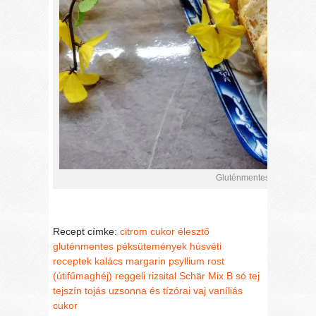
Gluténmentes húsvéti kal
Recept címke:
citrom
cukor
élesztő
gluténmentes péksütemények
húsvéti
receptek
kalács
margarin
psyllium rost
(útifűmaghéj)
reggeli
rizsital
Schär Mix B
só
tej
tejszín
tojás
uzsonna és tízórai
vaj
vaníliás
cukor