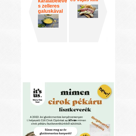
karalábéleve
s zelleres
galuskával