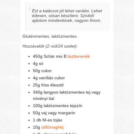
Ezt a kalácsot jól lehet variálni. Lehet
édesen, sósan készíteni. Szívből
ajánlom mindenkinek, nagyon finom.
Gluténmentes, laktózmentes.
Hozzávalók (2 rúd/24 szelet):
450g Schär mix B
lisztkeverék
4g só
50g cukor
4g vaníliás cukor
25g friss élesztő
340g langyos laktózmentes tej vagy
növényi ital
100g laktózmentes tejszín
50g vaj vagy margarin
1 db M-es tojás
10g
útifűmaghéj