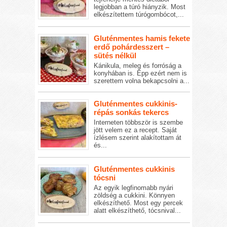
legjobban a túró hiányzik. Most
elkészítettem túrógombócot,...
Gluténmentes hamis fekete
erdő pohárdesszert –
sütés nélkül
Kánikula, meleg és forróság a
konyhában is. Épp ezért nem is
szerettem volna bekapcsolni a...
Gluténmentes cukkinis-
répás sonkás tekercs
Interneten többször is szembe
jött velem ez a recept. Saját
ízlésem szerint alakítottam át
és...
Gluténmentes cukkinis
tócsni
Az egyik legfinomabb nyári
zöldség a cukkini. Könnyen
elkészíthető. Most egy percek
alatt elkészíthető, tócsnival...