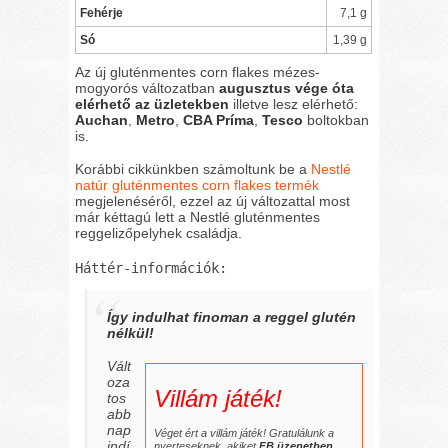
Fehérje
7,1 g
Só
1,39 g
Az új gluténmentes corn flakes mézes-
mogyorós változatban
augusztus vége óta
elérhető az üzletekben
illetve lesz elérhető:
Auchan
,
Metro
,
CBA Príma
,
Tesco
boltokban
is.
Korábbi cikkünkben számoltunk be a
Nestlé
natúr gluténmentes corn flakes termék
megjelenéséről, ezzel az új változattal most
már kéttagú lett a Nestlé gluténmentes
reggelizőpelyhek családja.
Háttér-információk:
Így indulhat finoman a reggel glutén
nélkül!
Vált
oza
Villám játék!
tos
abb
nap
Véget ért a villám játék! Gratulálunk a
indí
nyerteseknek, akiket
FB üzenetben