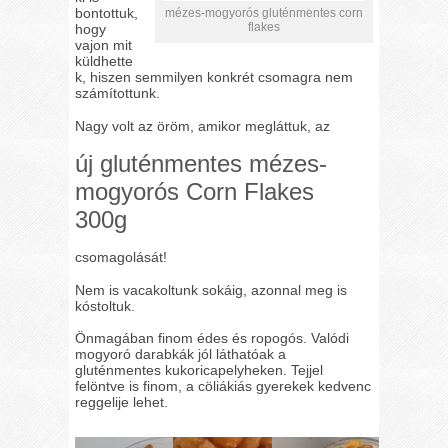
bontottuk,
mézes-mogyorós gluténmentes corn
flakes
hogy
vajon mit
küldhette
k, hiszen semmilyen konkrét csomagra nem
számítottunk.
Nagy volt az öröm, amikor megláttuk, az
új gluténmentes mézes-
mogyorós Corn Flakes
300g
csomagolását!
Nem is vacakoltunk sokáig, azonnal meg is
kóstoltuk.
Önmagában finom édes és ropogós. Valódi
mogyoró darabkák jól láthatóak a
gluténmentes kukoricapelyheken. Tejjel
felöntve is finom, a cöliákiás gyerekek kedvenc
reggelije lehet.