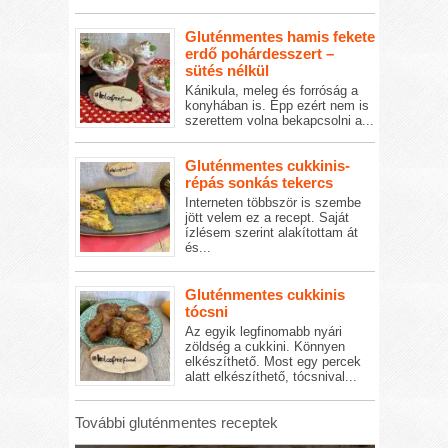
Gluténmentes hamis fekete
erdő pohárdesszert –
sütés nélkül
Kánikula, meleg és forróság a
konyhában is. Épp ezért nem is
szerettem volna bekapcsolni a...
Gluténmentes cukkinis-
répás sonkás tekercs
Interneten többször is szembe
jött velem ez a recept. Saját
ízlésem szerint alakítottam át
és...
Gluténmentes cukkinis
tócsni
Az egyik legfinomabb nyári
zöldség a cukkini. Könnyen
elkészíthető. Most egy percek
alatt elkészíthető, tócsnival...
További gluténmentes receptek