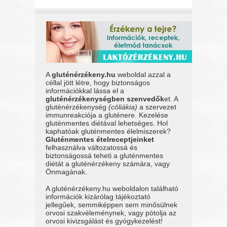
A
gluténérzékeny.hu
weboldal azzal a
céllal jött létre, hogy biztonságos
információkkal lássa el a
gluténérzékenységben szenvedők
et. A
gluténérzékenység
(cöliákia)
a szervezet
immunreakciója a gluténere. Kezelése
gluténmentes diétával lehetséges. Hol
kaphatóak gluténmentes élelmiszerek?
Gluténmentes ételreceptjeinket
felhasználva változatossá és
biztonságossá teheti a gluténmentes
diétát a gluténérzékeny számára, vagy
Önmagának.
A gluténérzékeny.hu weboldalon található
információk kizárólag tájékoztató
jellegűek, semmiképpen sem minősülnek
orvosi szakvéleménynek, vagy pótolja az
orvosi kivizsgálást és gyógykezelést!