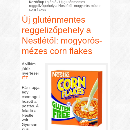
Kezdőlap
/
ajánló
/
Új gluténmentes
reggelizőpehely a Nestlétől: mogyorós-mézes
corn flakes
Új gluténmentes
reggelizőpehely a
Nestlétől: mogyorós-
mézes corn flakes
A villám
játék
nyertesei
ITT
Pár napja
egy
csomagot
hozott a
postás. A
feladó a
Nestlé
volt.
Gyorsan
ki is