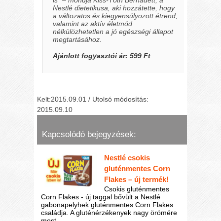
is” –
mondja Kiss-Tóth Bernadett, a
Nestlé dietetikusa, aki hozzátette, hogy
a változatos és kiegyensúlyozott étrend,
valamint az aktív életmód
nélkülözhetetlen a jó egészségi állapot
megtartásához.
Ajánlott fogyasztói ár: 599 Ft
Kelt:2015.09.01 / Utolsó módosítás:
2015.09.10
Kapcsolódó bejegyzések:
Nestlé csokis
gluténmentes Corn
Flakes – új termék!
Csokis gluténmentes
Corn Flakes - új taggal bővült a Nestlé
gabonapelyhek gluténmentes Corn Flakes
családja. A gluténérzékenyek nagy örömére
most...