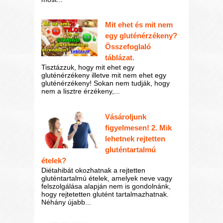
Mit ehet és mit nem
egy gluténérzékeny?
Összefoglaló
táblázat.
Tisztázzuk, hogy mit ehet egy
gluténérzékeny illetve mit nem ehet egy
gluténérzékeny! Sokan nem tudják, hogy
nem a lisztre érzékeny,...
Vásároljunk
figyelmesen! 2. Mik
lehetnek rejtetten
gluténtartalmú
ételek?
Diétahibát okozhatnak a rejtetten
gluténtartalmú ételek, amelyek neve vagy
felszolgálása alapján nem is gondolnánk,
hogy rejtetetten glutént tartalmazhatnak.
Néhány újabb...