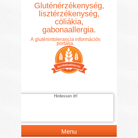
Gluténérzékenység,
lisztérzékenység,
cöliákia,
gabonaallergia.
A gluténintolerancia információs
portálja.
Hirdessen itt!
Menu