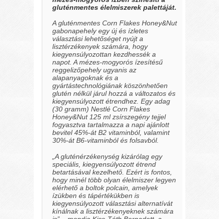
gluténmentes élelmiszerek palettáját.
A gluténmentes Corn Flakes Honey&Nut
gabonapehely egy új és ízletes
választási lehetőséget nyújt a
lisztérzékenyek számára, hogy
kiegyensúlyozottan kezdhessék a
napot. A mézes-mogyorós ízesítésű
reggelizőpehely ugyanis az
alapanyagoknak és a
gyártástechnológiának köszönhetően
glutén nélkül járul hozzá a változatos és
kiegyensúlyozott étrendhez. Egy adag
(30 gramm) Nestlé Corn Flakes
Honey&Nut 125 ml zsírszegény tejjel
fogyasztva tartalmazza a napi ajánlott
bevitel 45%-át B2 vitaminból, valamint
30%-át B6-vitaminból és folsavból.
„A gluténérzékenység kizárólag egy
speciális, kiegyensúlyozott étrend
betartásával kezelhető. Ezért is fontos,
hogy minél több olyan élelmiszer legyen
elérhető a boltok polcain, amelyek
ízükben és tápértékükben is
kiegyensúlyozott választási alternatívát
kínálnak a lisztérzékenyeknek számára