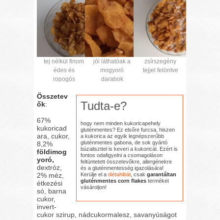
tej nélkül finom
jól láthatóak a
zsírszegény
édes és
mogyoró
tejjel felöntve
ropogós
darabok
Összetev
Tudta-e?
ők
:
67%
hogy nem minden kukoricapehely
kukoricad
gluténmentes? Ez elsőre furcsa, hiszen
ara, cukor,
a kukorica az egyik legnépszerűbb
gluténmentes gabona, de sok gyártó
8,2%
búzaliszttel is keveri a kukoricát. Ezért is
földimog
fontos odafigyelni a csomagoláson
yoró,
feltüntetett összetevőkre, allergénekre
dextróz,
és a gluténmentesség igazolására!
Kerülje el a
diétahibát
, csak
garantáltan
2% méz,
gluténmentes corn flakes
terméket
étkezési
vásároljon!
só, barna
cukor,
invert-
cukor szirup, nádcukormalesz, savanyúságot