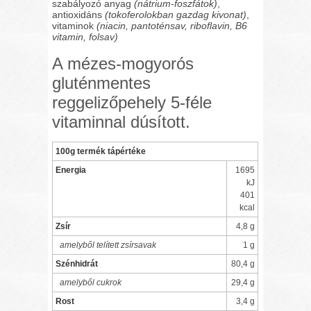
szabályozó anyag
(nátrium-foszfátok)
,
antioxidáns
(tokoferolokban gazdag kivonat)
,
vitaminok
(niacin, pantoténsav, riboflavin, B6
vitamin, folsav)
A mézes-mogyorós
gluténmentes
reggelizőpehely 5-féle
vitaminnal dúsított.
100g termék tápértéke
Energia
1695
kJ
401
kcal
Zsír
4,8 g
amelyből telített zsírsavak
1 g
Szénhidrát
80,4 g
amelyből cukrok
29,4 g
Rost
3,4 g