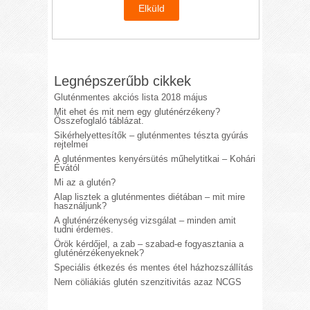
Legnépszerűbb cikkek
Gluténmentes akciós lista 2018 május
Mit ehet és mit nem egy gluténérzékeny?
Összefoglaló táblázat.
Sikérhelyettesítők – gluténmentes tészta gyúrás
rejtelmei
A gluténmentes kenyérsütés műhelytitkai – Kohári
Évától
Mi az a glutén?
Alap lisztek a gluténmentes diétában – mit mire
használjunk?
A gluténérzékenység vizsgálat – minden amit
tudni érdemes.
Örök kérdőjel, a zab – szabad-e fogyasztania a
gluténérzékenyeknek?
Speciális étkezés és mentes étel házhozszállítás
Nem cöliákiás glutén szenzitivitás azaz NCGS