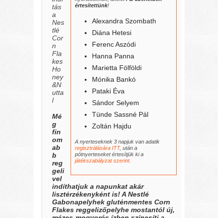
értesítettünk
!
tás
a
Alexandra Szombath
Nes
tlé
Diána Hetesi
Cor
Ferenc Aszódi
n
Fla
Hanna Panna
kes
Marietta Fölföldi
Ho
ney
Mónika Bankó
&N
Pataki Éva
utta
l
Sándor Selyem
Tünde Sassné Pál
Mé
g
Zoltán Hajdu
fin
om
A nyerteseknek 3 napjuk van adatik
ab
regisztrálására ITT
, után a
b
pótnyerteseket értesítjük ki a
játékszabályzat szerint.
reg
geli
vel
indíthatjuk a napunkat akár
lisztérzékenyként is! A Nestlé
Gabonapelyhek gluténmentes Corn
Flakes reggelizőpelyhe mostantól új,
mézes-mogyorós ízben színesíti a