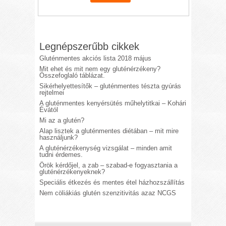
Legnépszerűbb cikkek
Gluténmentes akciós lista 2018 május
Mit ehet és mit nem egy gluténérzékeny?
Összefoglaló táblázat.
Sikérhelyettesítők – gluténmentes tészta gyúrás
rejtelmei
A gluténmentes kenyérsütés műhelytitkai – Kohári
Évától
Mi az a glutén?
Alap lisztek a gluténmentes diétában – mit mire
használjunk?
A gluténérzékenység vizsgálat – minden amit
tudni érdemes.
Örök kérdőjel, a zab – szabad-e fogyasztania a
gluténérzékenyeknek?
Speciális étkezés és mentes étel házhozszállítás
Nem cöliákiás glutén szenzitivitás azaz NCGS