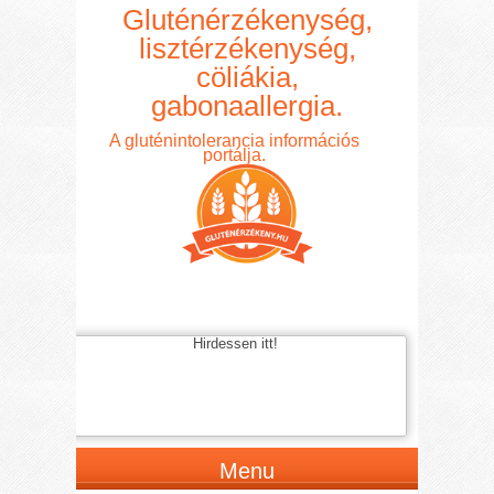
Gluténérzékenység,
lisztérzékenység,
cöliákia,
gabonaallergia.
A gluténintolerancia információs
portálja.
Hirdessen itt!
Menu