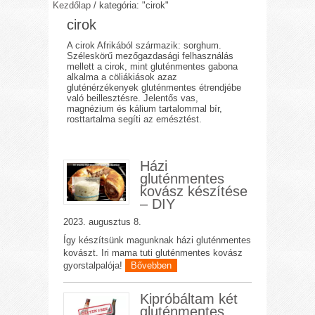
Kezdőlap
/
kategória: "cirok"
cirok
A cirok Afrikából származik: sorghum.
Széleskörű mezőgazdasági felhasználás
mellett a cirok, mint gluténmentes gabona
alkalma a cöliákiások azaz
gluténérzékenyek gluténmentes étrendjébe
való beillesztésre. Jelentős vas,
magnézium és kálium tartalommal bír,
rosttartalma segíti az emésztést.
Házi
gluténmentes
kovász készítése
– DIY
2023. augusztus 8.
Így készítsünk magunknak házi gluténmentes
kovászt. Iri mama tuti gluténmentes kovász
gyorstalpalója!
Bővebben
Kipróbáltam két
gluténmentes