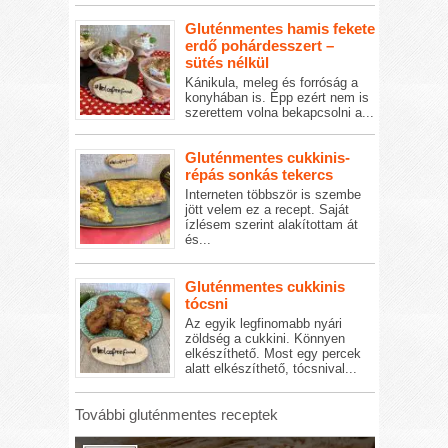
Gluténmentes hamis fekete
erdő pohárdesszert –
sütés nélkül
Kánikula, meleg és forróság a
konyhában is. Épp ezért nem is
szerettem volna bekapcsolni a...
Gluténmentes cukkinis-
répás sonkás tekercs
Interneten többször is szembe
jött velem ez a recept. Saját
ízlésem szerint alakítottam át
és...
Gluténmentes cukkinis
tócsni
Az egyik legfinomabb nyári
zöldség a cukkini. Könnyen
elkészíthető. Most egy percek
alatt elkészíthető, tócsnival...
További gluténmentes receptek