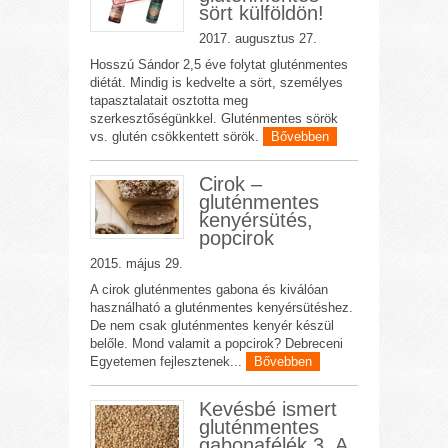
sört külföldön!
2017. augusztus 27.
Hosszú Sándor 2,5 éve folytat gluténmentes
diétát. Mindig is kedvelte a sört, személyes
tapasztalatait osztotta meg
szerkesztőségünkkel. Gluténmentes sörök
vs. glutén csökkentett sörök.
Bővebben
Cirok –
gluténmentes
kenyérsütés,
popcirok
2015. május 29.
A cirok gluténmentes gabona és kiválóan
használható a gluténmentes kenyérsütéshez.
De nem csak gluténmentes kenyér készül
belőle. Mond valamit a popcirok? Debreceni
Egyetemen fejlesztenek...
Bővebben
Kevésbé ismert
gluténmentes
gabonafélék 3. A