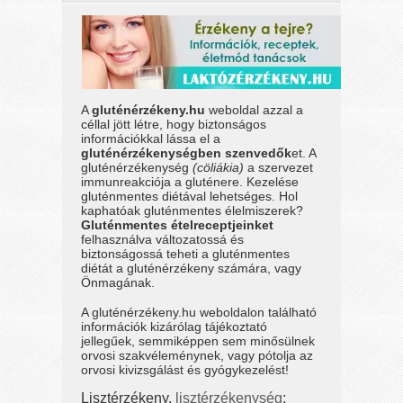
A
gluténérzékeny.hu
weboldal azzal a
céllal jött létre, hogy biztonságos
információkkal lássa el a
gluténérzékenységben szenvedők
et. A
gluténérzékenység
(cöliákia)
a szervezet
immunreakciója a gluténere. Kezelése
gluténmentes diétával lehetséges. Hol
kaphatóak gluténmentes élelmiszerek?
Gluténmentes ételreceptjeinket
felhasználva változatossá és
biztonságossá teheti a gluténmentes
diétát a gluténérzékeny számára, vagy
Önmagának.
A gluténérzékeny.hu weboldalon található
információk kizárólag tájékoztató
jellegűek, semmiképpen sem minősülnek
orvosi szakvéleménynek, vagy pótolja az
orvosi kivizsgálást és gyógykezelést!
Lisztérzékeny,
lisztérzékenység
: