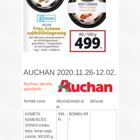
AUCHAN 2020.11.26-12.02.
Auchan akciós
ajánlatok
Termék neve
Akciós
Eredeti ár
Időszak
ár
KOMÉTA
399
BOMBA ÁR
KEMENCÉS
Ft
!
SONKA sonka,
tarja, karaj vagy
csülök, 90/100 g,