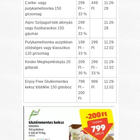
Csirke- vagy
299
449
11.26-
pulykamellsonka 150
Ft –
Ft
28
g/csomag
33 %
Alpro Szójagurt kék áfonyás
299
11.26-
vagy őszibarackos 150
Ft –
28
g/pohár
33 %
Pulykamellsonka aszpikban
199
299
11.29-
zöldséges vagy klasszikus
Ft –
Ft
12.02
120 g/csomag
33 %
Kinder Meglepetéstojás 20
209
299
11.29-
g/darab
Ft –
Ft –
12.02
30 %
33 %
Enjoy Free Gluténmentes
799
999
11.29-
keksz többféle 150 g/doboz
Ft –
Ft
12.02
200
Ft