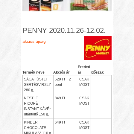
PENNY 2020.11.26-12.02.
akciós újság
Eredeti
Termék neve
Akciós ár
ár
Időszak
SÁGA FÜSTLI
629 Ft + 2
CSAK
SERTÉSVIRSLI*
pont
MOST
280 g,
NESTLÉ
849 Ft
CSAK
RICORÉ
MOST
INSTANT KÁVÉ*
utántöltő 150 g,
KINDER
649 Ft
CSAK
CHOCOLATE
MOST
MIKULÁS* 110 g,