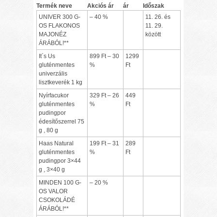
Termék neve
Akciós ár
ár
Időszak
UNIVER 300 G-
– 40 %
11. 26. és
OS FLAKONOS
11. 29.
MAJONÉZ
között
ÁRÁBÓL!**
It´s Us
899 Ft – 30
1299
gluténmentes
%
Ft
univerzális
lisztkeverék 1 kg
Nyírfacukor
329 Ft – 26
449
gluténmentes
%
Ft
pudingpor
édesítőszerrel 75
g , 80 g
Haas Natural
199 Ft – 31
289
gluténmentes
%
Ft
pudingpor 3×44
g , 3×40 g
MINDEN 100 G-
– 20 %
OS VALOR
CSOKOLÁDÉ
ÁRÁBÓL!**