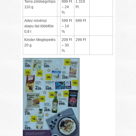
Terra zöldségchips
999 Ft
1 319
110 g
– 24
Ft
%
Adez növényi
599 Ft
699 Ft
alapu ital többféle
– 14
0,8 l
%
Kinder Meglepetés
209 Ft
299 Ft
20 g
– 30
%