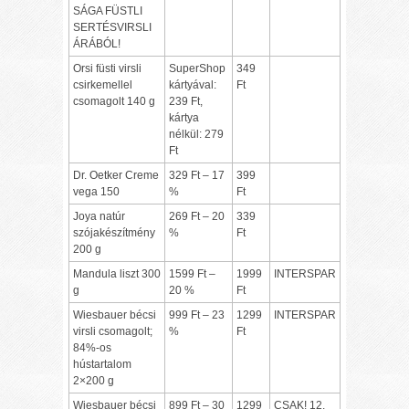
SÁGA FÜSTLI
SERTÉSVIRSLI
ÁRÁBÓL!
Orsi füsti virsli
SuperShop
349
csirkemellel
kártyával:
Ft
csomagolt 140 g
239 Ft,
kártya
nélkül: 279
Ft
Dr. Oetker Creme
329 Ft – 17
399
vega 150
%
Ft
Joya natúr
269 Ft – 20
339
szójakészítmény
%
Ft
200 g
Mandula liszt 300
1599 Ft –
1999
INTERSPAR
g
20 %
Ft
Wiesbauer bécsi
999 Ft – 23
1299
INTERSPAR
virsli csomagolt;
%
Ft
84%-os
hústartalom
2×200 g
Wiesbauer bécsi
899 Ft – 30
1299
CSAK! 12.