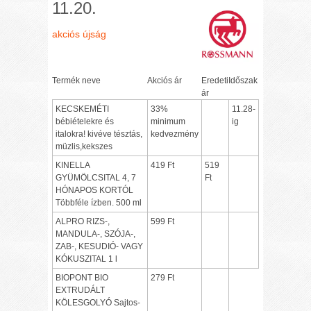
11.20.
akciós újság
Termék neve
Akciós ár
Eredeti
Időszak
ár
KECSKEMÉTI
33%
11.28-
bébiételekre és
minimum
ig
italokra! kivéve tésztás,
kedvezmény
müzlis,kekszes
KINELLA
419 Ft
519
GYÜMÖLCSITAL 4, 7
Ft
HÓNAPOS KORTÓL
Többféle ízben. 500 ml
ALPRO RIZS-,
599 Ft
MANDULA-, SZÓJA-,
ZAB-, KESUDIÓ- VAGY
KÓKUSZITAL 1 l
BIOPONT BIO
279 Ft
EXTRUDÁLT
KÖLESGOLYÓ Sajtos-