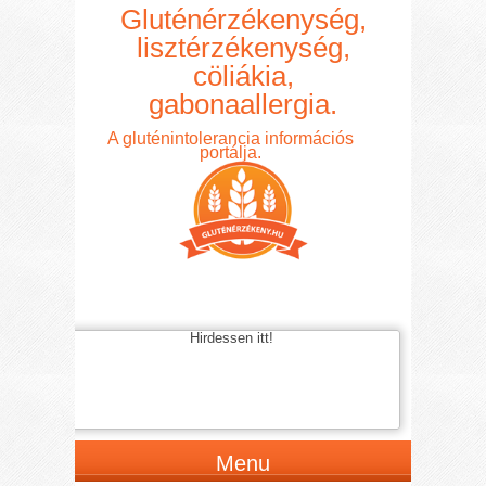
Gluténérzékenység,
lisztérzékenység,
cöliákia,
gabonaallergia.
A gluténintolerancia információs
portálja.
Hirdessen itt!
Menu