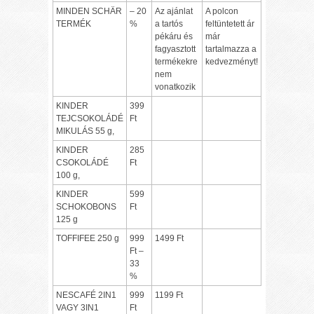
MINDEN SCHÄR
– 20
Az ajánlat
A polcon
TERMÉK
%
a tartós
feltüntetett ár
pékáru és
már
fagyasztott
tartalmazza a
termékekre
kedvezményt!
nem
vonatkozik
KINDER
399
TEJCSOKOLÁDÉ
Ft
MIKULÁS 55 g,
KINDER
285
CSOKOLÁDÉ
Ft
100 g,
KINDER
599
SCHOKOBONS
Ft
125 g
TOFFIFEE 250 g
999
1499 Ft
Ft –
33
%
NESCAFÉ 2IN1
999
1199 Ft
VAGY 3IN1
Ft