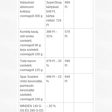
Nádudvari
SuperShop
899
debreceni
kártyával:
Ft
kolbász
649 Ft,
csomagolt 300 g
kártya
nélkül: 729
Ft
Kométa karaj,
399 Ft –
579
sült sonka
31%
Ft
szeletelt,
csomagolt 90 g
tarja szeletelt,
csomagolt 100 g
Tulip bacon
479 Ft – 20
599
szeletelt,
%
Ft
csomagolt 125 g
Spar Szalámi
499 Ft – 23
649
chilis bevonattal,
%
Ft
parmezán
bevonattal
szeletelt,
csomagolt 100 g
MINDEN 140 G-
– 20 %
OS ÉS 280 G-OS