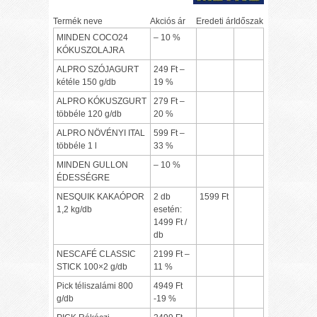
Termék neve
Akciós ár
Eredeti ár
Időszak
MINDEN COCO24
– 10 %
KÓKUSZOLAJRA
ALPRO SZÓJAGURT
249 Ft –
két­éle 150 g/db
19 %
ALPRO KÓKUSZGURT
279 Ft –
több­éle 120 g/db
20 %
ALPRO NÖVÉNYI ITAL
599 Ft –
több­éle 1 l
33 %
MINDEN GULLON
– 10 %
ÉDESSÉGRE
NESQUIK KAKAÓPOR
2 db
1599 Ft
1,2 kg/db
esetén:
1499 Ft /
db
NESCAFÉ CLASSIC
2199 Ft –
STICK 100×2 g/db
11 %
Pick téliszalámi 800
4949 Ft
g/db
-19 %