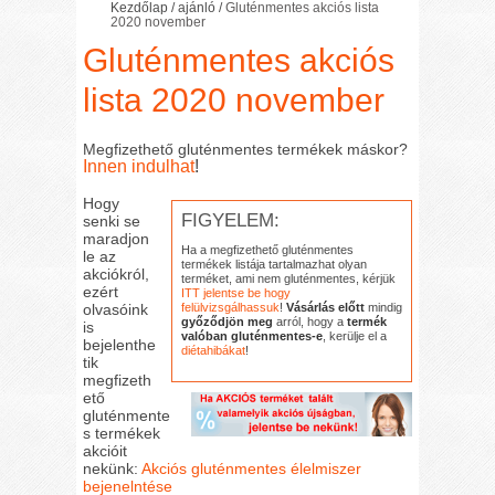
Kezdőlap
/
ajánló
/
Gluténmentes akciós lista
2020 november
Gluténmentes akciós
lista 2020 november
Megfizethető gluténmentes termékek máskor?
Innen indulhat
!
Hogy
FIGYELEM:
senki se
maradjon
Ha a megfizethető gluténmentes
le az
termékek listája tartalmazhat olyan
akciókról,
terméket, ami nem gluténmentes, kérjük
ezért
ITT jelentse be hogy
olvasóink
felülvizsgálhassuk
!
Vásárlás előtt
mindig
győződjön meg
arról, hogy a
termék
is
valóban gluténmentes-e
, kerülje el a
bejelenthe
diétahibákat
!
tik
megfizeth
ető
gluténmente
s termékek
akcióit
nekünk:
Akciós gluténmentes élelmiszer
bejenelntése