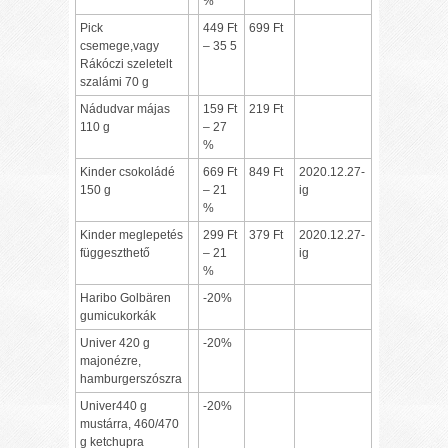
%
Pick
449 Ft
699 Ft
csemege,vagy
– 35 5
Rákóczi szeletelt
szalámi 70 g
Nádudvar májas
159 Ft
219 Ft
110 g
– 27
%
Kinder csokoládé
669 Ft
849 Ft
2020.12.27-
150 g
– 21
ig
%
Kinder meglepetés
299 Ft
379 Ft
2020.12.27-
függeszthető
– 21
ig
%
Haribo Golbären
-20%
gumicukorkák
Univer 420 g
-20%
majonézre,
hamburgerszószra
Univer440 g
-20%
mustárra, 460/470
g ketchupra