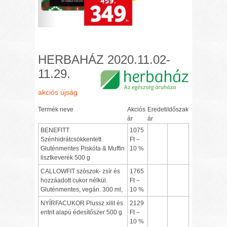
HERBAHÁZ 2020.11.02-
11.29.
akciós újság
Termék neve
Akciós
Eredeti
Időszak
ár
ár
BENEFITT
1075
Szénhidrátcsökkentett
Ft –
Gluténmentes Piskóta & Muffin
10 %
lisztkeverék 500 g
CALLOWFIT szószok- zsír és
1765
hozzáadott cukor nélkül.
Ft –
Gluténmentes, vegán. 300 ml,
10 %
NYÍRFACUKOR Plussz xilit és
2129
eritrit alapú édesítőszer 500 g
Ft –
10 %