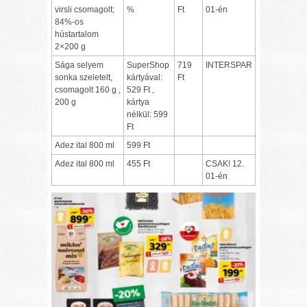
virsli csomagolt;
%
Ft
01-én
84%-os
hústartalom
2×200 g
Sága selyem
SuperShop
719
INTERSPAR
sonka szeletelt,
kártyával:
Ft
csomagolt 160 g ,
529 Ft ,
200 g
kártya
nélkül: 599
Ft
Adez ital 800 ml
599 Ft
Adez ital 800 ml
455 Ft
CSAK! 12.
01-én