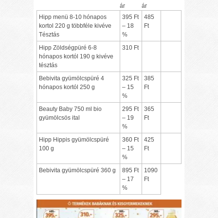
ár
ár
Hipp menü 8-10 hónapos
395 Ft
485
kortol 220 g többféle kivéve
– 18
Ft
Tésztás
%
Hipp Zöldségpüré 6-8
310 Ft
hónapos kortól 190 g kivéve
tésztás
Bebivita gyümölcspüré 4
325 Ft
385
hónapos kortól 250 g
– 15
Ft
%
Beauty Baby 750 ml bio
295 Ft
365
gyümölcsös ital
– 19
Ft
%
Hipp Hippis gyümölcspüré
360 Ft
425
100 g
– 15
Ft
%
Bebivita gyümölcspüré 360 g
895 Ft
1090
– 17
Ft
%