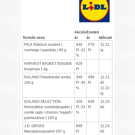
Akciós
Eredeti
Termék neve
ár
ár
Időszak
PICK Rákóczi szalámi (
449
579
11.22-
csemege / paprikás ) 80 g
Ft -22
Ft
ig
%
HARVEST BASKET Elősütött
429
burgonya 1 kg
Ft
DULANO Feketeerdei sonka
349
499
11.21-
100 g
Ft -30
Ft
től
%
11.22-
ig
DULANO SELECTION
429
649
11.23-
Nemzetközi szeletválogatás (
Ft -33
Ft
tól
comté sajto / chorizo / bagett /
%
parmezános ) 100 g
J.D. GROSS
899
11.23-
Marcipánospraliné 297 g
Ft
tól