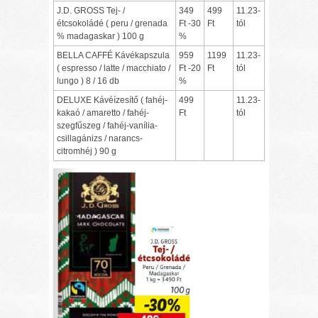
J.D. GROSS Tej- /
349
499
11.23-
étcsokoládé ( peru / grenada
Ft -30
Ft
tól
% madagaskar ) 100 g
%
BELLA CAFFÉ Kávékapszula
959
1199
11.23-
( espresso / latte / macchiato /
Ft -20
Ft
tól
lungo ) 8 / 16 db
%
DELUXE Kávéízesítő ( fahéj-
499
11.23-
kakaó / amaretto / fahéj-
Ft
tól
szegfűszeg / fahéj-vanília-
csillagánizs / narancs-
citromhéj ) 90 g