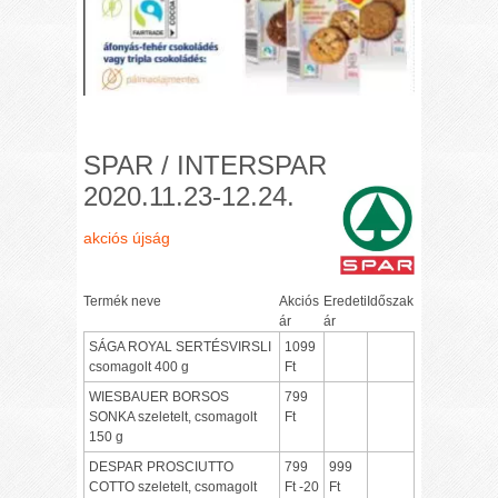
SPAR / INTERSPAR
2020.11.23-12.24.
akciós újság
Termék neve
Akciós
Eredeti
Időszak
ár
ár
SÁGA ROYAL SERTÉSVIRSLI
1099
csomagolt 400 g
Ft
WIESBAUER BORSOS
799
SONKA szeletelt, csomagolt
Ft
150 g
DESPAR PROSCIUTTO
799
999
COTTO szeletelt, csomagolt
Ft -20
Ft