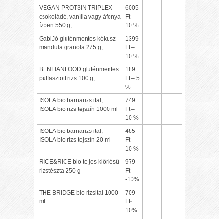
VEGAN PROT3IN TRIPLEX
6005
csokoládé, vanília vagy áfonya
Ft –
ízben 550 g,
10 %
GabiJó gluténmentes kókusz-
1399
mandula granola 275 g,
Ft –
10 %
BENLIANFOOD gluténmentes
189
puffasztott rizs 100 g,
Ft – 5
%
ISOLA bio barnarizs ital,
749
ISOLA bio rizs tejszín 1000 ml
Ft –
10 %
ISOLA bio barnarizs ital,
485
ISOLA bio rizs tejszín 20 ml
Ft –
10 %
RICE&RICE bio teljes kiőrlésű
979
rizstészta 250 g
Ft
-10%
THE BRIDGE bio rizsital 1000
709
ml
Ft-
10%