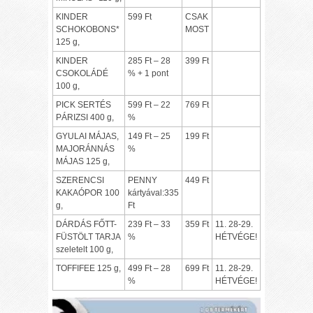
KINDER
599 Ft
CSAK
SCHOKOBONS*
MOST
125 g,
KINDER
285 Ft – 28
399 Ft
CSOKOLÁDÉ
% + 1 pont
100 g,
PICK SERTÉS
599 Ft – 22
769 Ft
PÁRIZSI 400 g,
%
GYULAI MÁJAS,
149 Ft – 25
199 Ft
MAJORÁNNÁS
%
MÁJAS 125 g,
SZERENCSI
PENNY
449 Ft
KAKAÓPOR 100
kártyával:335
g,
Ft
DÁRDÁS FŐTT-
239 Ft – 33
359 Ft
11. 28-29.
FÜSTÖLT TARJA
%
HÉTVÉGE!
szeletelt 100 g,
TOFFIFEE 125 g,
499 Ft – 28
699 Ft
11. 28-29.
%
HÉTVÉGE!