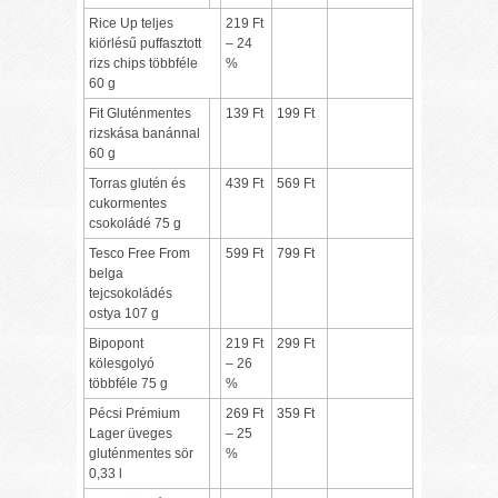
Rice Up teljes
219 Ft
kiörlésű puffasztott
– 24
rizs chips többféle
%
60 g
Fit Gluténmentes
139 Ft
199 Ft
rizskása banánnal
60 g
Torras glutén és
439 Ft
569 Ft
cukormentes
csokoládé 75 g
Tesco Free From
599 Ft
799 Ft
belga
tejcsokoládés
ostya 107 g
Bipopont
219 Ft
299 Ft
kölesgolyó
– 26
többféle 75 g
%
Pécsi Prémium
269 Ft
359 Ft
Lager üveges
– 25
gluténmentes sör
%
0,33 l