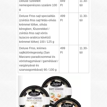
Deluxe Szeletelt
849
11.30-
nemespenészes szalámi 100
Ft
tól
g
Deluxe Friss sajt specialitás
499
11.30-
(zsírdús friss sajt fetás-olívás
Ft
tól
krémmel töltve, olívás
kéregben, fűszerekkel /
zsírdús friss sajt vörös
lazacos-arabica kávéízű
krémmel töltve) 100 / 125 g
Deluxe Friss, krémes
499
11.30-
sajtkülönlegesség (San
Ft
tól
Marzano paradicsommal és
vöröshagymával / garnélával /
vargányával és
szarvasgombával) 90 / 100 g