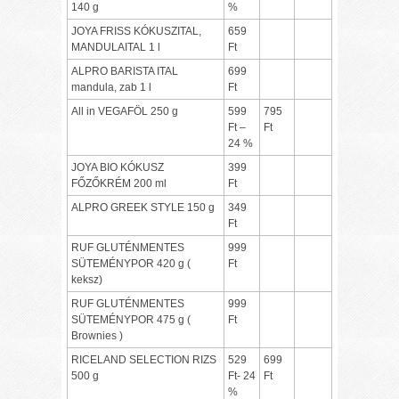
140 g
%
JOYA FRISS KÓKUSZITAL,
659
MANDULAITAL 1 l
Ft
ALPRO BARISTA ITAL
699
mandula, zab 1 l
Ft
All in VEGAFÖL 250 g
599
795
Ft –
Ft
24 %
JOYA BIO KÓKUSZ
399
FŐZŐKRÉM 200 ml
Ft
ALPRO GREEK STYLE 150 g
349
Ft
RUF GLUTÉNMENTES
999
SÜTEMÉNYPOR 420 g (
Ft
keksz)
RUF GLUTÉNMENTES
999
SÜTEMÉNYPOR 475 g (
Ft
Brownies )
RICELAND SELECTION RIZS
529
699
500 g
Ft- 24
Ft
%