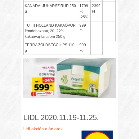
KANADAI JUHARSZIRUP 250
1799
2399
g
Ft
Ft
-25%
TUTTI HOLLAND KAKAÓPOR
999
fémdobozban; 20–22%
Ft
kakaóvaj-tartalom 250 g
TERRA ZÖLDSÉGCHIPS 110
999
g
Ft
LIDL 2020.11.19-11.25.
Lidl akciós ajánlatok