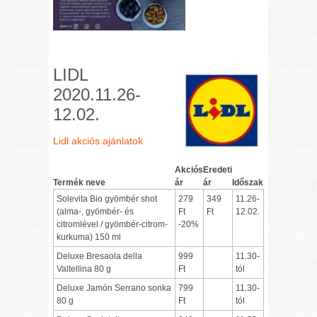
LIDL
2020.11.26-
12.02.
Lidl akciós ajánlatok
Akciós
Eredeti
Termék neve
ár
ár
Időszak
Solevita Bio gyömbér shot
279
349
11.26-
(alma-, gyömbér- és
Ft
Ft
12.02.
citromlével / gyömbér-citrom-
-20%
kurkuma) 150 ml
Deluxe Bresaola della
999
11.30-
Valtellina 80 g
Ft
tól
Deluxe Jamón Serrano sonka
799
11.30-
80 g
Ft
tól