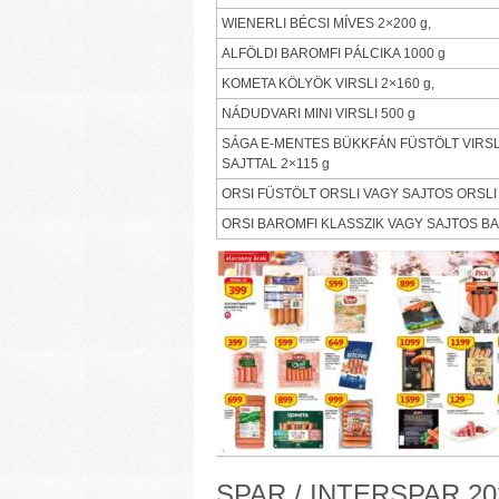
WIENERLI BÉCSI MÍVES 2×200 g,
ALFÖLDI BAROMFI PÁLCIKA 1000 g
KOMETA KÖLYÖK VIRSLI 2×160 g,
NÁDUDVARI MINI VIRSLI 500 g
SÁGA E-MENTES BÜKKFÁN FÜSTÖLT VIRSL
SAJTTAL 2×115 g
ORSI FÜSTÖLT ORSLI VAGY SAJTOS ORSLI 3
ORSI BAROMFI KLASSZIK VAGY SAJTOS BA
SPAR / INTERSPAR 202