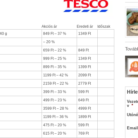
Akciós ár
Eredeti ár
Időszak
 40 g
849 Ft – 37 %
1349 Ft
– 20 %
Tovább
659 Ft – 22 %
849 Ft
999 Ft – 25 %
1349 Ft
899 Ft – 35 %
1399 Ft
1199 Ft – 42 %
2099 Ft
2159 Ft – 22 %
2779 Ft
Hírle
399 Ft – 33 %
599 Ft
499 Ft – 23 %
649 Ft
Vezet
v
*
3599 Ft – 28 %
4999 Ft
Utóné
1199 Ft – 36 %
1899 Ft
475 Ft – 20 %
599 Ft
Email
615 Ft – 20 %
769 Ft