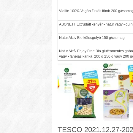
Violife 100% Vegán füstölt tömb 200 g/csoma
ABONETT Extrudált kenyér • natúr vagy • qui
Natur Aktív Bio kölesgolyó 150 g/csomag
Natur Aktív Enjoy Free Bio gluténmentes gabo
vagy • fahéjas karika, 200 g 250 g vagy 200 
TESCO 2021.12.27-202