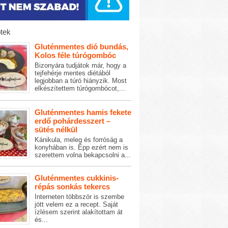
tek
Gluténmentes dió bundás,
Kolos féle túrógombóc
Bizonyára tudjátok már, hogy a
tejfehérje mentes diétából
legjobban a túró hiányzik. Most
elkészítettem túrógombócot,...
Gluténmentes hamis fekete
erdő pohárdesszert –
sütés nélkül
Kánikula, meleg és forróság a
konyhában is. Épp ezért nem is
szerettem volna bekapcsolni a...
Gluténmentes cukkinis-
répás sonkás tekercs
Interneten többször is szembe
jött velem ez a recept. Saját
ízlésem szerint alakítottam át
és...