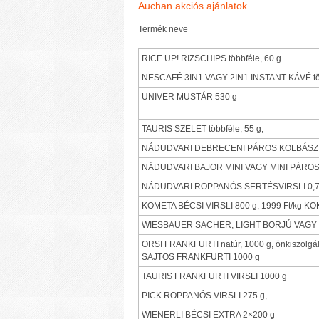
Auchan akciós ajánlatok
Termék neve
RICE UP! RIZSCHIPS többféle, 60 g
NESCAFÉ 3IN1 VAGY 2IN1 INSTANT KÁVÉ töb
UNIVER MUSTÁR 530 g
TAURIS SZELET többféle, 55 g,
NÁDUDVARI DEBRECENI PÁROS KOLBÁSZ cse
NÁDUDVARI BAJOR MINI VAGY MINI PÁROS
NÁDUDVARI ROPPANÓS SERTÉSVIRSLI 0,7
KOMETA BÉCSI VIRSLI 800 g, 1999 Ft/kg K
WIESBAUER SACHER, LIGHT BORJÚ VAGY P
ORSI FRANKFURTI natúr, 1000 g, önkiszolgál
SAJTOS FRANKFURTI 1000 g
TAURIS FRANKFURTI VIRSLI 1000 g
PICK ROPPANÓS VIRSLI 275 g,
WIENERLI BÉCSI EXTRA 2×200 g