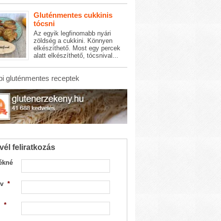
Gluténmentes cukkinis
tócsni
Az egyik legfinomabb nyári
zöldség a cukkini. Könnyen
elkészíthető. Most egy percek
alatt elkészíthető, tócsnival...
i gluténmentes receptek
vél feliratkozás
ékné
v
*
*