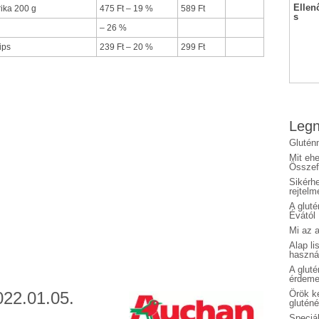
Ellen
rika 200 g
475 Ft – 19 %
589 Ft
s
– 26 %
ips
239 Ft – 20 %
299 Ft
Legn
Glutén
Mit eh
Összefo
Sikérhe
rejtelm
A glut
Évától
Mi az a
Alap li
haszná
A glut
érdeme
22.01.05.
Örök ké
glutén
Speciál