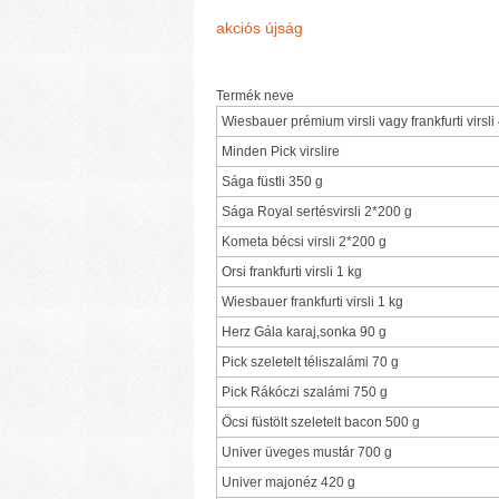
akciós újság
Termék neve
Wiesbauer prémium virsli vagy frankfurti virsli
Minden Pick virslire
Sága füstli 350 g
Sága Royal sertésvirsli 2*200 g
Kometa bécsi virsli 2*200 g
Orsi frankfurti virsli 1 kg
Wiesbauer frankfurti virsli 1 kg
Herz Gála karaj,sonka 90 g
Pick szeletelt téliszalámi 70 g
Pick Rákóczi szalámi 750 g
Öcsi füstölt szeletelt bacon 500 g
Univer üveges mustár 700 g
Univer majonéz 420 g