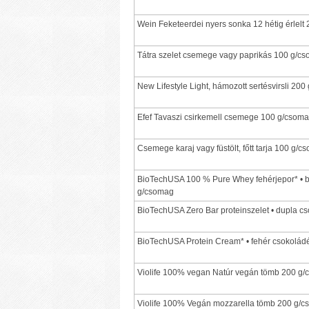
Wein Feketeerdei nyers sonka 12 hétig érlelt
Tátra szelet csemege vagy paprikás 100 g/c
New Lifestyle Light, hámozott sertésvirsli 20
Efef Tavaszi csirkemell csemege 100 g/csom
Csemege karaj vagy füstölt, főtt tarja 100 g/c
BioTechUSA 100 % Pure Whey fehérjepor* • 
g/csomag
BioTechUSA Zero Bar proteinszelet • dupla c
BioTechUSA Protein Cream* • fehér csokolád
Violife 100% vegan Natúr vegán tömb 200 g
Violife 100% Vegán mozzarella tömb 200 g/