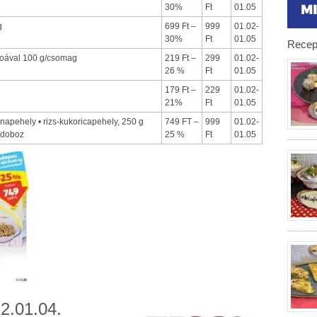
30%
Ft
01.05
g
699 Ft –
999
01.02-
30%
Ft
01.05
Recep
noával 100 g/csomag
219 Ft –
299
01.02-
26 %
Ft
01.05
179 Ft –
229
01.02-
21%
Ft
01.05
napehely • rizs-kukoricapehely, 250 g
749 FT –
999
01.02-
g/doboz
25 %
Ft
01.05
2.01.04.