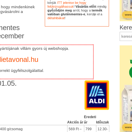
kérjük
ITT jelentse be hogy
, hogy mindenkinek
felülvizsgálhassuk
!
Vásárlás előtt
mindig
győződjön meg
arról, hogy a
termék
gvásárolni a
valóban gluténmentes-e
, kerülje el a
diétahibákat
!
mentes
Kere
december
ártójának villám gyors új webshopja.
ietavonal.hu
rrekt ügyfélszolgálattal.
1.05.
Eredeti
Akciós ár
ár
Időszak
tt 400 g/csomag
569 Ft –
799
12.30-