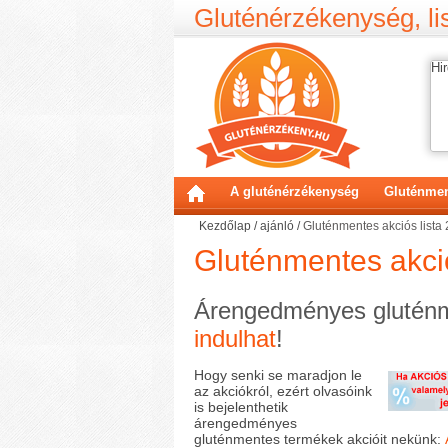
Gluténérzékenység, lis
Hir
A gluténérzékenység
Gluténmen
Kezdőlap
/
ajánló
/
Gluténmentes akciós list
Gluténmentes akci
Árengedményes glutén
indulhat
!
Hogy senki se maradjon le
az akciókról, ezért olvasóink
is bejelenthetik
árengedményes
gluténmentes termékek akcióit nekünk: