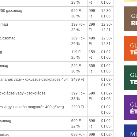
28 %
Ft
01.05
 200 g/csomag
699 Ft –
999
12.30-
30 %
Ft
01.05
somag
199 Ft –
299
12.30-
33 %
Ft
12.31
0 g/csomag
369 Ft –
499
12.30-
26 %
Ft
12.31
ag
119 Ft –
159
01.02-
25 %
Ft
01.05
somag
249 Ft –
359
01.02-
30 %
Ft
01.05
banános vagy • kókuszos-csokoládés 454
3499 Ft
01.02-
01.05
sokoládés vagy • csokoládés
399 Ft –
599
01.02-
33 %
Ft
01.05
és vagy • kakaós-mogyorós 400 g/üveg
2299 Ft
01.02-
01.05
/csomag
699 Ft –
899
01.02-
22 %
Ft
01.05
csomag
699 Ft –
999
01.02-