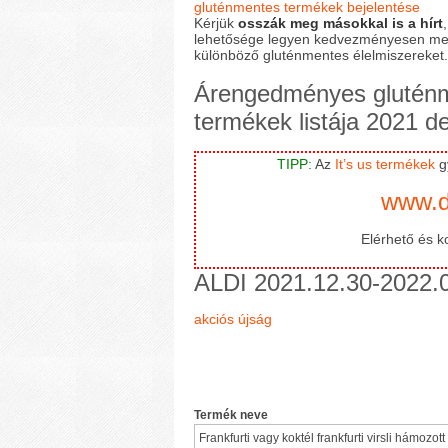
gluténmentes termékek bejelentése
Kérjük
osszák meg másokkal is a hírt
lehetősége legyen kedvezményesen me
különböző gluténmentes élelmiszereket.
Árengedményes glutén
termékek listája 2021 
TIPP:
Az
It’s us termékek
gy
www.d
Elérhető és ko
ALDI 2021.12.30-2022.0
akciós újság
Termék neve
Frankfurti vagy koktél frankfurti virsli hámozo