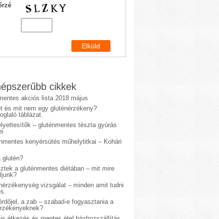
őrzé
épszerűbb cikkek
mentes akciós lista 2018 május
et és mit nem egy gluténérzékeny?
glaló táblázat.
lyettesítők – gluténmentes tészta gyúrás
ei
énmentes kenyérsütés műhelytitkai – Kohári
 glutén?
sztek a gluténmentes diétában – mit mire
ljunk?
énérzékenység vizsgálat – minden amit tudni
s.
rdőjel, a zab – szabad-e fogyasztania a
érzékenyeknek?
is étkezés és mentes étel házhozszállítás