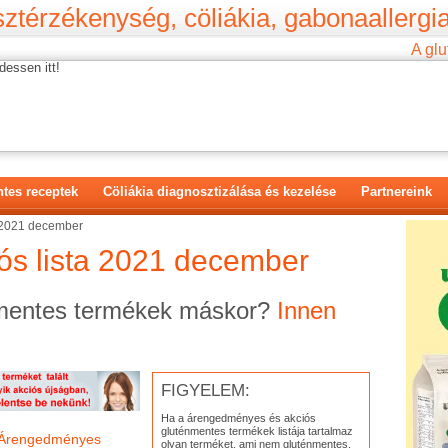
ztérzékenység, cöliákia, gabonaallergia
A glu
dessen itt!
tes receptek
Cöliákia diagnosztizálása és kezelése
Partnereink
a 2021 december
ós lista 2021 december
mentes termékek máskor?
Innen
FIGYELEM:
Ha a árengedményes és akciós
gluténmentes termékek listája tartalmaz
Árengedményes
olyan terméket, ami nem gluténmentes,