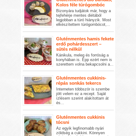
Kolos féle túrógombóc
Bizonyára tudjátok már, hogy a
tejfehérje mentes diétából
legjobban a túró hiányzik. Most
elkészítettem túrógombócot,...
Gluténmentes hamis fekete
erdő pohárdesszert –
sütés nélkül
Kánikula, meleg és forróság a
konyhában is. Épp ezért nem is
szerettem volna bekapcsolni a...
Gluténmentes cukkinis-
répás sonkás tekercs
Interneten többször is szembe
jött velem ez a recept. Saját
ízlésem szerint alakítottam át
és...
Gluténmentes cukkinis
tócsni
Az egyik legfinomabb nyári
zöldség a cukkini. Könnyen