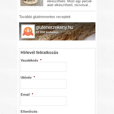
elkészíthető. Most egy percek
alatt elkészíthető, tócsnival...
További gluténmentes receptek
Hírlevél feliratkozás
Vezetéknév
*
Utónév
*
Email
*
Ellenőrzés