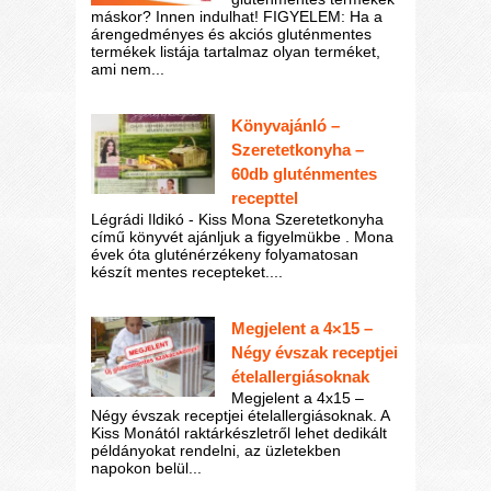
máskor? Innen indulhat! FIGYELEM: Ha a
árengedményes és akciós gluténmentes
termékek listája tartalmaz olyan terméket,
ami nem...
Könyvajánló –
Szeretetkonyha –
60db gluténmentes
recepttel
Légrádi Ildikó - Kiss Mona Szeretetkonyha
című könyvét ajánljuk a figyelmükbe . Mona
évek óta gluténérzékeny folyamatosan
készít mentes recepteket....
Megjelent a 4×15 –
Négy évszak receptjei
ételallergiásoknak
Megjelent a 4x15 –
Négy évszak receptjei ételallergiásoknak. A
Kiss Monától raktárkészletről lehet dedikált
példányokat rendelni, az üzletekben
napokon belül...