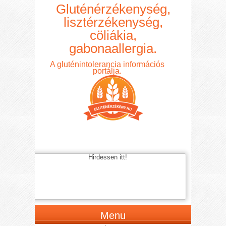
Gluténérzékenység,
lisztérzékenység,
cöliákia,
gabonaallergia.
A gluténintolerancia információs
portálja.
Hirdessen itt!
Menu