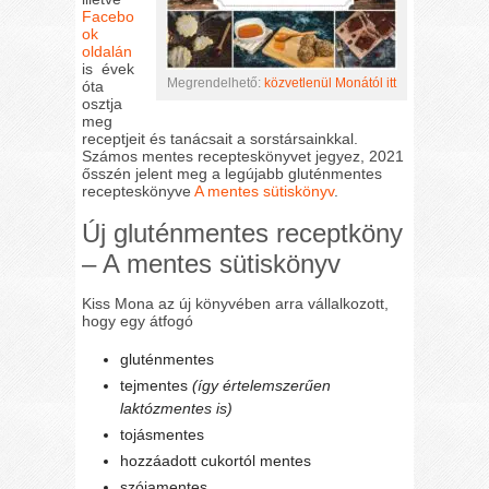
Facebo
ok
oldalán
is évek
Megrendelhető:
közvetlenül Monától itt
óta
osztja
meg
receptjeit és tanácsait a sorstársainkkal.
Számos mentes recepteskönyvet jegyez, 2021
ősszén jelent meg a legújabb gluténmentes
recepteskönyve
A mentes sütiskönyv
.
Új gluténmentes receptköny
– A mentes sütiskönyv
Kiss Mona az új könyvében arra vállalkozott,
hogy egy átfogó
gluténmentes
tejmentes
(így értelemszerűen
laktózmentes is)
tojásmentes
hozzáadott cukortól mentes
szójamentes