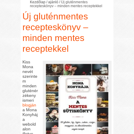
Kezdőlap
/
ajánló
/
Új gluténmentes
recepteskönyv – minden mentes receptekkel
Új gluténmentes
recepteskönyv –
minden mentes
receptekkel
Kiss
Mona
nevét
szerinte
m
minden
gluténér
zékeny
ismeri
blogján
a Mona
Konyháj
a
webold
alon
illetve