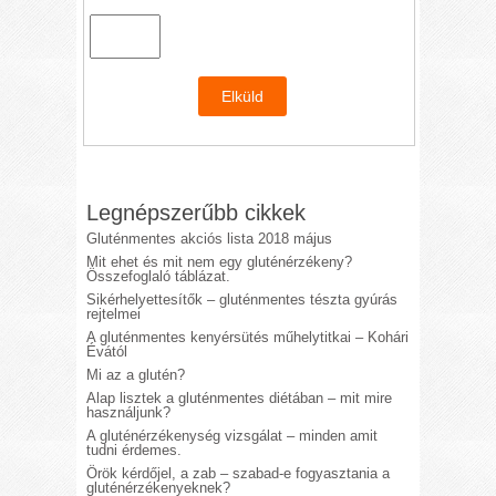
Legnépszerűbb cikkek
Gluténmentes akciós lista 2018 május
Mit ehet és mit nem egy gluténérzékeny?
Összefoglaló táblázat.
Sikérhelyettesítők – gluténmentes tészta gyúrás
rejtelmei
A gluténmentes kenyérsütés műhelytitkai – Kohári
Évától
Mi az a glutén?
Alap lisztek a gluténmentes diétában – mit mire
használjunk?
A gluténérzékenység vizsgálat – minden amit
tudni érdemes.
Örök kérdőjel, a zab – szabad-e fogyasztania a
gluténérzékenyeknek?