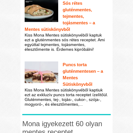
Sós rétes
gluténmentes,
tejmentes,
tojásmentes – a
Mentes sütiskönyvből
Kiss Mona Mentes sütiskönyvéből kaptuk
ezt a gluténmentes sós rétes receptet. Ami
egyúttal tejmentes, tojásmentes,
élesztőmente is. Érdemes kipróbálni!
Puncs torta
gluténmentesen – a
Mentes
Sütiskönyvből
Kiss Mona Mentes sütiskönyvéből kaptiuk
ezt az exkluzív puncs torta receptet ízelítőül.
Gluténmentes, tej-, tojás-, cukor-, szója-,
mogyoró-, és élesztőmentes,...
Mona igyekezett 60 olyan
mentes receptet