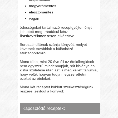
mogyorómentes
élesztőmentes
vegán
édességeket tartalmazó receptgyűjteményt
jelntetett meg, ráadásul kész
lisztkevrékmentesen
elkészítve
Sorozatindítónak szánja könyvét, melyet
követnek továbbiak a különböző
ételcsoportokról.
Mona több, mint 20 éve éli az ételallergiások
nem egyszerű mindennapjait, sőt kislánya és
kisfia születése után azt is meg kellett tanulnia,
hogy velük hogyan tudja megszerettetni
ezeket az ételeket.
Mona két receptet küldött szerkesztőségünk
részére ízelitőül a könyvől:
Kapcsolódó receptek: