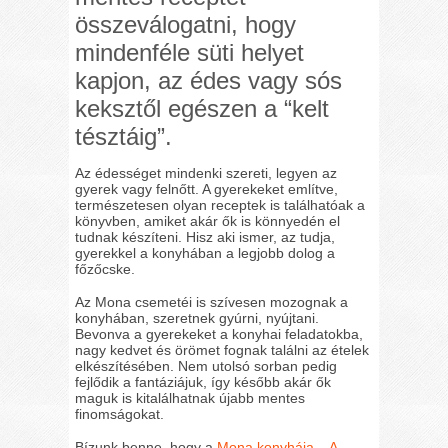
összeválogatni, hogy
mindenféle süti helyet
kapjon, az édes vagy sós
keksztől egészen a “kelt
tésztáig”.
Az édességet mindenki szereti, legyen az
gyerek vagy felnőtt. A gyerekeket említve,
természetesen olyan receptek is találhatóak a
könyvben, amiket akár ők is könnyedén el
tudnak készíteni. Hisz aki ismer, az tudja,
gyerekkel a konyhában a legjobb dolog a
főzőcske.
Az Mona csemetéi is szívesen mozognak a
konyhában, szeretnek gyúrni, nyújtani.
Bevonva a gyerekeket a konyhai feladatokba,
nagy kedvet és örömet fognak találni az ételek
elkészítésében. Nem utolsó sorban pedig
fejlődik a fantáziájuk, így később akár ők
maguk is kitalálhatnak újabb mentes
finomságokat.
Bízunk benne, hogy a
Mona konyhája – A