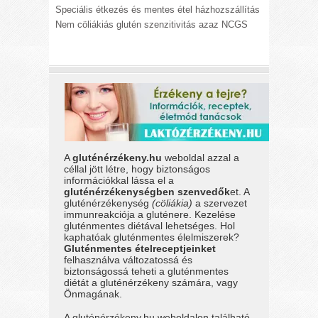
Speciális étkezés és mentes étel házhozszállítás
Nem cöliákiás glutén szenzitivitás azaz NCGS
A
gluténérzékeny.hu
weboldal azzal a
céllal jött létre, hogy biztonságos
információkkal lássa el a
gluténérzékenységben szenvedők
et. A
gluténérzékenység
(cöliákia)
a szervezet
immunreakciója a gluténere. Kezelése
gluténmentes diétával lehetséges. Hol
kaphatóak gluténmentes élelmiszerek?
Gluténmentes ételreceptjeinket
felhasználva változatossá és
biztonságossá teheti a gluténmentes
diétát a gluténérzékeny számára, vagy
Önmagának.
A gluténérzékeny.hu weboldalon található