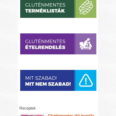
Receptek
Gluténmentes dió bundás,