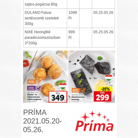
sajtos pogácsa 80g
DULANO Falusi
1099
05.25.05.26
sertéscomb szeletek
Ft
300g
NIXE Heringfilé
999
05.25.05.26
paradicsomszószban
Ft
3*200g
PRÍMA
2021.05.20-
05.26.