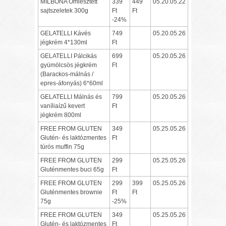
MILBONA Ömlesztett
339
449
05.20.05.22
sajtszeletek 300g
Ft
Ft
-24%
GELATELLI Kávés
749
05.20.05.26
jégkrém 4*130ml
Ft
GELATELLI Pálcikás
699
05.20.05.26
gyümölcsös jégkrém
Ft
(Barackos-málnás /
epres-áfonyás) 6*60ml
GELATELLI Málnás és
799
05.20.05.26
vaníliaízű kevert
Ft
jégkrém 800ml
FREE FROM GLUTEN
349
05.25.05.26
Glutén- és laktózmentes
Ft
túrós muffin 75g
FREE FROM GLUTEN
299
05.25.05.26
Gluténmentes buci 65g
Ft
FREE FROM GLUTEN
299
399
05.25.05.26
Gluténmentes brownie
Ft
Ft
75g
-25%
FREE FROM GLUTEN
349
05.25.05.26
Glutén- és laktózmentes
Ft