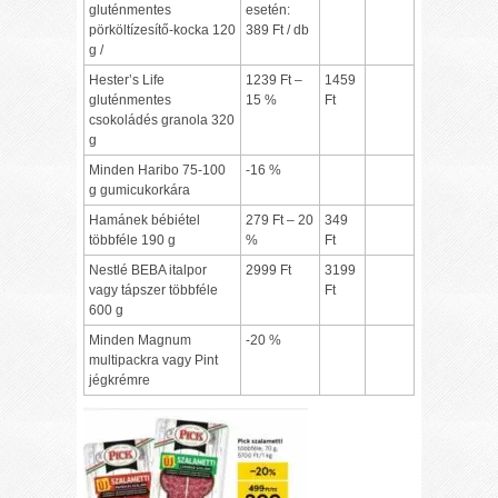
gluténmentes
esetén:
pörköltízesítő-kocka 120
389 Ft / db
g /
Hester’s Life
1239 Ft –
1459
gluténmentes
15 %
Ft
csokoládés granola 320
g
Minden Haribo 75-100
-16 %
g gumicukorkára
Hamánek bébiétel
279 Ft – 20
349
többféle 190 g
%
Ft
Nestlé BEBA italpor
2999 Ft
3199
vagy tápszer többféle
Ft
600 g
Minden Magnum
-20 %
multipackra vagy Pint
jégkrémre