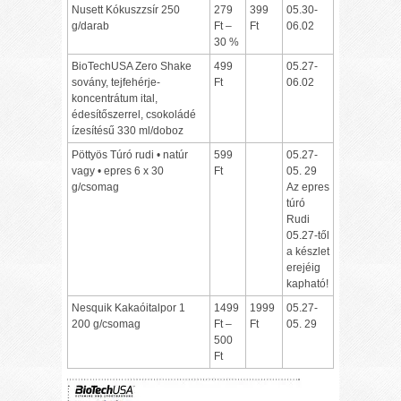
Nusett Kókuszzsír 250
279
399
05.30-
g/darab
Ft –
Ft
06.02
30 %
BioTechUSA Zero Shake
499
05.27-
sovány, tejfehérje-
Ft
06.02
koncentrátum ital,
édesítőszerrel, csokoládé
ízesítésű 330 ml/doboz
Pöttyös Túró rudi • natúr
599
05.27-
vagy • epres 6 x 30
Ft
05. 29
g/csomag
Az epres
túró
Rudi
05.27-től
a készlet
erejéig
kapható!
Nesquik Kakaóitalpor 1
1499
1999
05.27-
200 g/csomag
Ft –
Ft
05. 29
500
Ft