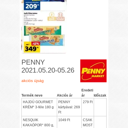
PENNY
2021.05.20-05.26
akciós újság
Eredeti
Termék neve
Akciós ár
ár
Időszak
HAJDÚ GOURMET
PENNY
279 Ft
KRÉM* 3-féle 180 g
kártyával: 269
Ft
NESQUIK
1049 Ft
CSAK
KAKAÓPOR* 800 g,
MOST