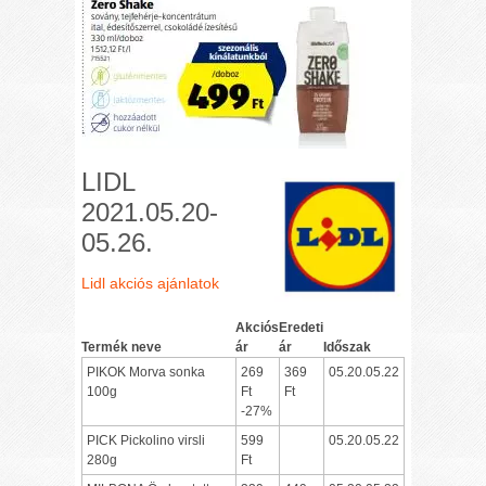
LIDL
2021.05.20-
05.26.
Lidl akciós ajánlatok
Akciós
Eredeti
Termék neve
ár
ár
Időszak
PIKOK Morva sonka
269
369
05.20.05.22
100g
Ft
Ft
-27%
PICK Pickolino virsli
599
05.20.05.22
280g
Ft