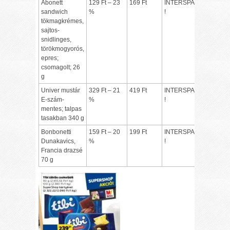
Abonett
129 Ft – 23
169 Ft
INTERSPAR
sandwich
%
!
tökmagkrémes,
sajtos-
snidlinges,
törökmogyorós,
epres;
csomagolt; 26
g
Univer mustár
329 Ft – 21
419 Ft
INTERSPAR
E-szám-
%
!
mentes; talpas
tasakban 340 g
Bonbonetti
159 Ft – 20
199 Ft
INTERSPAR
Dunakavics,
%
!
Francia drazsé
70 g