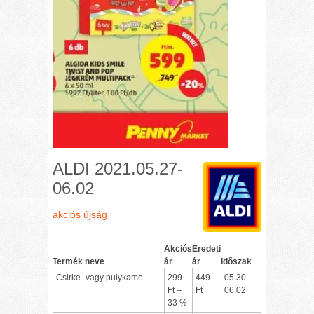
ALDI 2021.05.27-
06.02
akciós újság
Akciós
Eredeti
Termék neve
ár
ár
Időszak
Csirke- vagy pulykame
299
449
05.30-
Ft –
Ft
06.02
33 %