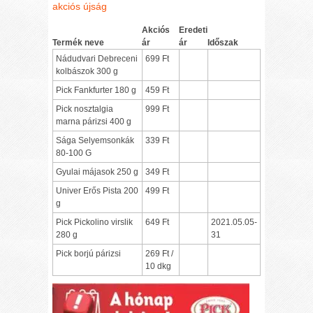
akciós újság
Akciós
Eredeti
Termék neve
ár
ár
Időszak
Nádudvari Debreceni
699 Ft
kolbászok 300 g
Pick Fankfurter 180 g
459 Ft
Pick nosztalgia
999 Ft
marna párizsi 400 g
Sága Selyemsonkák
339 Ft
80-100 G
Gyulai májasok 250 g
349 Ft
Univer Erős Pista 200
499 Ft
g
Pick Pickolino virslik
649 Ft
2021.05.05-
280 g
31
Pick borjú párizsi
269 Ft /
10 dkg