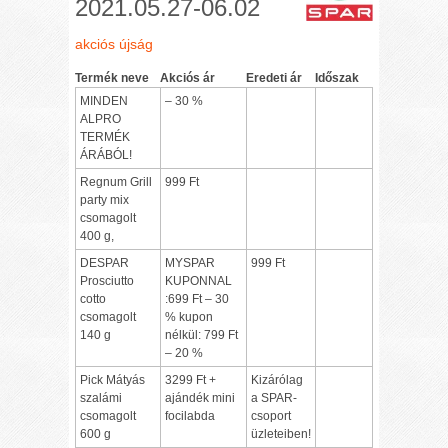
2021.05.27-06.02
akciós újság
Termék neve
Akciós ár
Eredeti ár
Időszak
MINDEN
– 30 %
ALPRO
TERMÉK
ÁRÁBÓL!
Regnum Grill
999 Ft
party mix
csomagolt
400 g,
DESPAR
MYSPAR
999 Ft
Prosciutto
KUPONNAL
cotto
:699 Ft – 30
csomagolt
% kupon
140 g
nélkül: 799 Ft
– 20 %
Pick Mátyás
3299 Ft +
Kizárólag
szalámi
ajándék mini
a SPAR-
csomagolt
focilabda
csoport
600 g
üzleteiben!