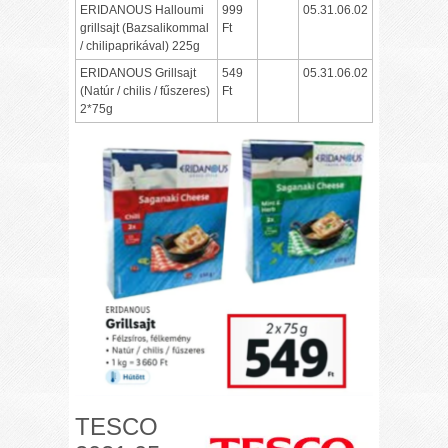
ERIDANOUS Halloumi
999
05.31.06.02
grillsajt (Bazsalikommal
Ft
/ chilipaprikával) 225g
ERIDANOUS Grillsajt
549
05.31.06.02
(Natúr / chilis / fűszeres)
Ft
2*75g
TESCO