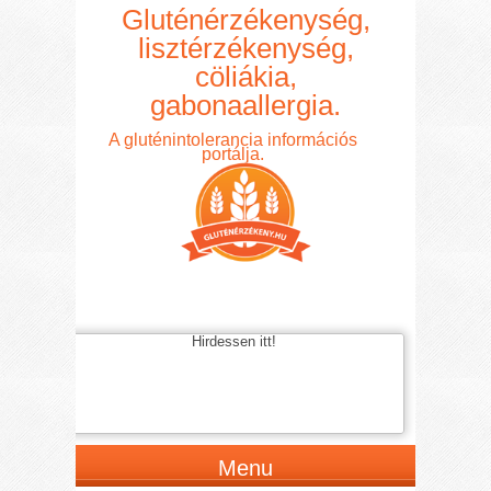
Gluténérzékenység,
lisztérzékenység,
cöliákia,
gabonaallergia.
A gluténintolerancia információs
portálja.
Hirdessen itt!
Menu