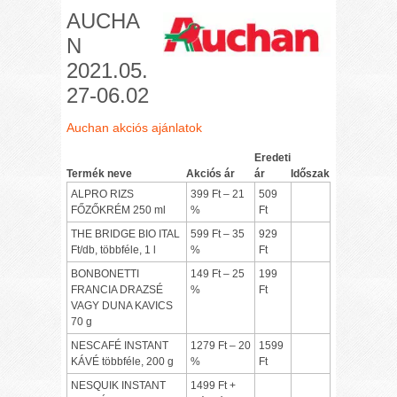
AUCHA
N
2021.05.
27-06.02
Auchan akciós ajánlatok
Eredeti
Termék neve
Akciós ár
ár
Időszak
ALPRO RIZS
399 Ft – 21
509
FŐZŐKRÉM 250 ml
%
Ft
THE BRIDGE BIO ITAL
599 Ft – 35
929
Ft/db, többféle, 1 l
%
Ft
BONBONETTI
149 Ft – 25
199
FRANCIA DRAZSÉ
%
Ft
VAGY DUNA KAVICS
70 g
NESCAFÉ INSTANT
1279 Ft – 20
1599
KÁVÉ többféle, 200 g
%
Ft
NESQUIK INSTANT
1499 Ft +