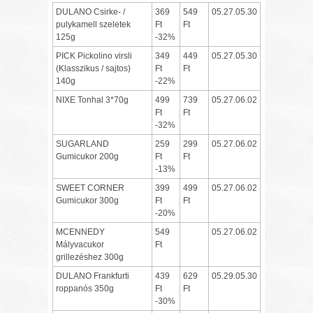
DULANO Csirke- /
369
549
05.27.05.30
pulykamell szeletek
Ft
Ft
125g
-32%
PICK Pickolino virsli
349
449
05.27.05.30
(Klasszikus / sajtos)
Ft
Ft
140g
-22%
NIXE Tonhal 3*70g
499
739
05.27.06.02
Ft
Ft
-32%
SUGARLAND
259
299
05.27.06.02
Gumicukor 200g
Ft
Ft
-13%
SWEET CORNER
399
499
05.27.06.02
Gumicukor 300g
Ft
Ft
-20%
MCENNEDY
549
05.27.06.02
Mályvacukor
Ft
grillezéshez 300g
DULANO Frankfurti
439
629
05.29.05.30
roppanós 350g
Ft
Ft
-30%