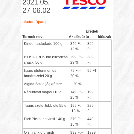
2021.05.
27-06.02
akciós újság
Eredeti
Termék neve
Akciós ár
ár
Időszak
Kinder csokoládé 100 g
349 Ft –
399
12 %
Ft
BIOSAURUS bio kukoricás
299 Ft –
389
snack, 50 g
23 %
Ft
figaro gluténmentes
79 Ft –
99 FT
banánszelet 20 g
20 %
Algida Smile jégkrémre
– 20 %
Nádudvari májas 110 g
149 Ft –
199
25 %
Ft
Tauris szelet többféle 55 g
199 Ft
229
-13 %
Ft
Pick Pickolino virsli 140 g
379 Ft –
449
15 %
Ft
Orsi frankfurti virsli
999 Ft –
1899