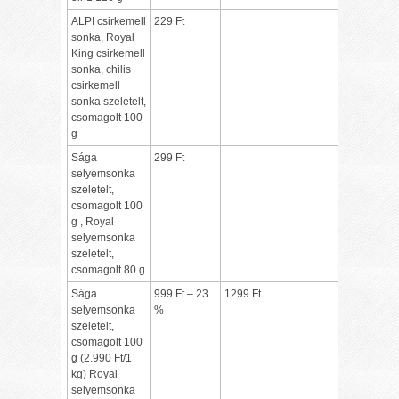
ALPI csirkemell
229 Ft
sonka, Royal
King csirkemell
sonka, chilis
csirkemell
sonka szeletelt,
csomagolt 100
g
Sága
299 Ft
selyemsonka
szeletelt,
csomagolt 100
g , Royal
selyemsonka
szeletelt,
csomagolt 80 g
Sága
999 Ft – 23
1299 Ft
selyemsonka
%
szeletelt,
csomagolt 100
g (2.990 Ft/1
kg) Royal
selyemsonka