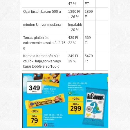
47 %
FT
Öcsi füstölt bacon 500 g
1390 Ft
1899
– 26 %
Ft
minden Univer mustárra
legalább
– 20 %
Torras glutén és
439 Ft –
569
cukormentes csokoládé 75
22 %
Ft
g
Kometa Kemencés sült
349 Ft –
5479
csülök, tarja,sonka vagy
39 %
Ft
karaj többféle 90/100 g