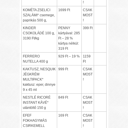
!
KOMÉTA ZSELICI
1699 Ft
CSAK
SZALÁMI* csemege,
MOST
paprikás 500 g,
!
KINDER
PENNY
399 Ft
CSOKOLÁDÉ 100 g,
kártyával: 285
3190 Ft/kg
Ft – 28 %
kártya nélkül:
319 Ft
FERRERO
929 Ft – 19 %
1159
NUTELLA 400 g
Ft
KAKTUSZ, NESQUIK
999 Ft
CSAK
JÉGKRÉM
MOST
MULTIPACK*
!
kaktusz: eper, dinnye
9 x 45 ml
NESTLÉ RICORÉ
849 Ft
CSAK
INSTANT KÁVÉ*
MOST
utántöltő 150 g
!
EFEF
169 Ft
CSAK
FOKHAGYMÁS
MOST
CSIRKEMELL
!