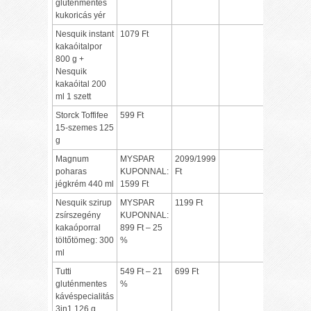
gluténmentes
kukoricás yér
Nesquik instant
1079 Ft
kakaóitalpor
800 g +
Nesquik
kakaóital 200
ml 1 szett
Storck Toffifee
599 Ft
15-szemes 125
g
Magnum
MYSPAR
2099/1999
poharas
KUPONNAL:
Ft
jégkrém 440 ml
1599 Ft
Nesquik szirup
MYSPAR
1199 Ft
zsírszegény
KUPONNAL:
kakaóporral
899 Ft – 25
töltőtömeg: 300
%
ml
Tutti
549 Ft – 21
699 Ft
gluténmentes
%
kávéspecialitás
3in1 126 g