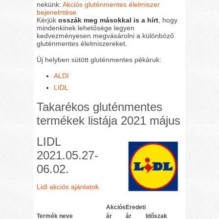
nekünk:
Akciós gluténmentes élelmiszer
bejenelntése
Kérjük
osszák meg másokkal is a hírt
, hogy
mindenkinek lehetősége legyen
kedvezményesen megvásárolni a különböző
gluténmentes élelmiszereket.
Új helyben sütött gluténmentes pékáruk:
ALDI
LIDL
Takarékos gluténmentes
termékek listája 2021 május
LIDL
2021.05.27-
06.02.
Lidl akciós ajánlatok
Akciós
Eredeti
Termék neve
ár
ár
Időszak