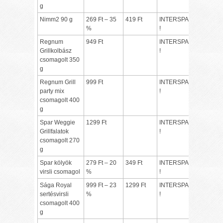
g
Nimm2 90 g
269 Ft – 35
419 Ft
INTERSPAR
%
!
Regnum
949 Ft
INTERSPAR
Grillkolbász
!
csomagolt 350
g
Regnum Grill
999 Ft
INTERSPAR
party mix
!
csomagolt 400
g
Spar Weggie
1299 Ft
INTERSPAR
Grillfalatok
!
csomagolt 270
g
Spar kölyök
279 Ft – 20
349 Ft
INTERSPAR
virsli csomagol
%
!
Sága Royal
999 Ft – 23
1299 Ft
INTERSPAR
sertésvirsli
%
!
csomagolt 400
g