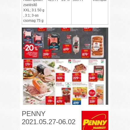
zselésítő
XXL; 3:1 50 g
, 3:1; 3-as
csomag 75 g
PENNY
2021.05.27-06.02