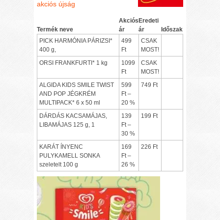
akciós újság
Akciós
Eredeti
Termék neve
ár
ár
Időszak
PICK HARMÓNIA PÁRIZSI*
499
CSAK
400 g,
Ft
MOST!
ORSI FRANKFURTI* 1 kg
1099
CSAK
Ft
MOST!
ALGIDA KIDS SMILE TWIST
599
749 Ft
AND POP JÉGKRÉM
Ft –
MULTIPACK* 6 x 50 ml
20 %
DÁRDÁS KACSAMÁJAS,
139
199 Ft
LIBAMÁJAS 125 g, 1
Ft –
30 %
KARÁT ÍNYENC
169
226 Ft
PULYKAMELL SONKA
Ft –
szeletelt 100 g
26 %