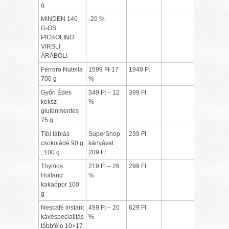
g
MINDEN 140
-20 %
G-OS
PICKOLINO
VIRSLI
ÁRÁBÓL!
Ferrero Nutella
1599 Ft-17
1949 Ft
700 g
%
Győri Édes
349 Ft – 12
399 Ft
keksz
%
gluténmentes
75 g
Tibi táblás
SuperShop
239 Ft
csokoládé 90 g
kártyával:
, 100 g
209 Ft
Thymos
219 Ft – 26
299 Ft
Holland
%
kakaópor 100
g
Nescafé instant
499 Ft – 20
629 Ft
kávéspecialitás
%
többféle 10×17