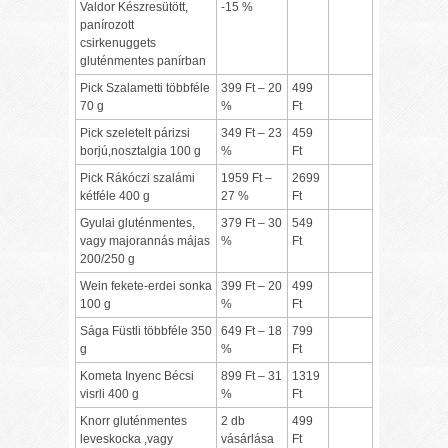
Valdor Készresütött,
-15 %
panírozott
csirkenuggets
gluténmentes panírban
Pick Szalametti többféle
399 Ft – 20
499
70 g
%
Ft
Pick szeletelt párizsi
349 Ft – 23
459
borjú,nosztalgia 100 g
%
Ft
Pick Rákóczi szalámi
1959 Ft –
2699
kétféle 400 g
27 %
Ft
Gyulai gluténmentes,
379 Ft – 30
549
vagy majorannás májas
%
Ft
200/250 g
Wein fekete-erdei sonka
399 Ft – 20
499
100 g
%
Ft
Sága Füstli többféle 350
649 Ft – 18
799
g
%
Ft
Kometa Inyenc Bécsi
899 Ft – 31
1319
visrli 400 g
%
Ft
Knorr gluténmentes
2 db
499
leveskocka ,vagy
vásárlása
Ft