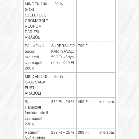
MINDEN 100
– 20 %
G-OS
SZELETELT,
CSOMAGOLT
REGNUM
PÁRIZSI
ÁRÁBÓL
Pápai füstölt
SUPERSHOP
799 Ft
bacon
KÁRTYÁVAL:
szeletelt,
599 Ft ,kártya
csomagolt
nélkül: 669 Ft
200 g
MINDEN 140
– 20 %
G-OS SÁGA
FÜSTLI
ÁRÁBÓL!
Spar
379 Ft – 24 %
499 Ft
Interspar
Hámozott
frankfurti virsli
csomagolt
230 g
Regnum
299 Ft – 25 %
399 Ft
Interspar
Nyári turista