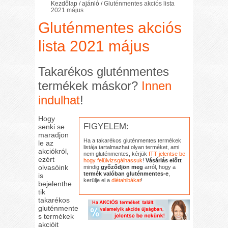
Kezdőlap
/
ajánló
/
Gluténmentes akciós lista
2021 május
Gluténmentes akciós
lista 2021 május
Takarékos gluténmentes
termékek máskor?
Innen
indulhat
!
Hogy
FIGYELEM:
senki se
maradjon
Ha a takarékos gluténmentes termékek
le az
listája tartalmazhat olyan terméket, ami
akciókról,
nem gluténmentes, kérjük
ITT jelentse be
ezért
hogy felülvizsgálhassuk
!
Vásárlás előtt
olvasóink
mindig
győződjön meg
arról, hogy a
termék valóban gluténmentes-e
,
is
kerülje el a
diétahibákat
!
bejelenthe
tik
takarékos
gluténmente
s termékek
akcióit