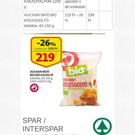
KAKAÓITALPOR 1200
ajándék 1
g
db esőkabát
AUCHAN NÍVÓ BIO
219 Ft – 26
299
KÖLESGOLYÓ
%
Ft
többféle, 60-150 g,
SPAR /
INTERSPAR