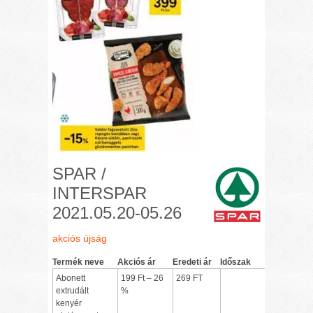
SPAR /
INTERSPAR
2021.05.20-05.26
akciós újság
Termék neve
Akciós ár
Eredeti ár
Időszak
Abonett
199 Ft – 26
269 FT
extrudált
%
kenyér