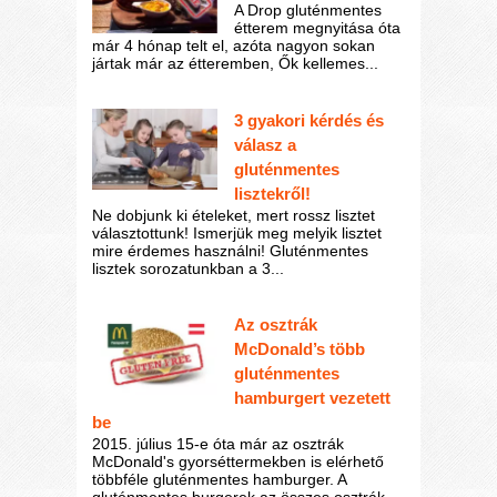
A Drop gluténmentes
étterem megnyitása óta
már 4 hónap telt el, azóta nagyon sokan
jártak már az étteremben, Ők kellemes...
3 gyakori kérdés és
válasz a
gluténmentes
lisztekről!
Ne dobjunk ki ételeket, mert rossz lisztet
választottunk! Ismerjük meg melyik lisztet
mire érdemes használni! Gluténmentes
lisztek sorozatunkban a 3...
Az osztrák
McDonald’s több
gluténmentes
hamburgert vezetett
be
2015. július 15-e óta már az osztrák
McDonald's gyorséttermekben is elérhető
többféle gluténmentes hamburger. A