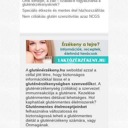
Örök kérdőjel, a zab – szabad-e fogyasztania a
gluténérzékenyeknek?
Speciális étkezés és mentes étel házhozszállítás
Nem cöliákiás glutén szenzitivitás azaz NCGS
A
gluténérzékeny.hu
weboldal azzal a
céllal jött létre, hogy biztonságos
információkkal lássa el a
gluténérzékenységben szenvedők
et. A
gluténérzékenység
(cöliákia)
a szervezet
immunreakciója a gluténere. Kezelése
gluténmentes diétával lehetséges. Hol
kaphatóak gluténmentes élelmiszerek?
Gluténmentes ételreceptjeinket
felhasználva változatossá és
biztonságossá teheti a gluténmentes
diétát a gluténérzékeny számára, vagy
Önmagának.