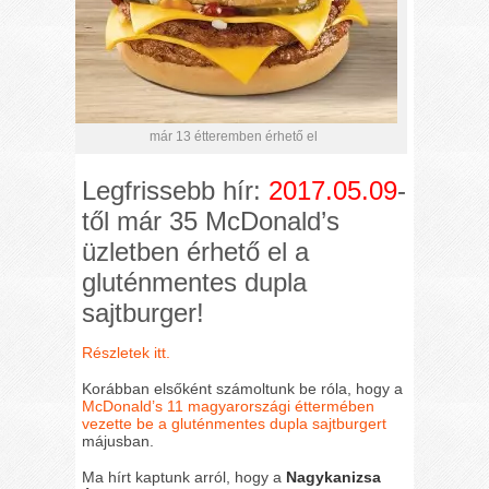
már 13 étteremben érhető el
Legfrissebb hír:
2017.05.09
-
től már 35 McDonald’s
üzletben érhető el a
gluténmentes dupla
sajtburger!
Részletek itt.
Korábban elsőként számoltunk be róla, hogy a
McDonald’s 11 magyarországi éttermében
vezette be a gluténmentes dupla sajtburgert
májusban.
Ma hírt kaptunk arról, hogy a
Nagykanizsa