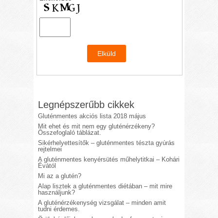
Legnépszerűbb cikkek
Gluténmentes akciós lista 2018 május
Mit ehet és mit nem egy gluténérzékeny?
Összefoglaló táblázat.
Sikérhelyettesítők – gluténmentes tészta gyúrás
rejtelmei
A gluténmentes kenyérsütés műhelytitkai – Kohári
Évától
Mi az a glutén?
Alap lisztek a gluténmentes diétában – mit mire
használjunk?
A gluténérzékenység vizsgálat – minden amit
tudni érdemes.