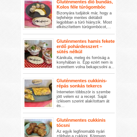
Gluténmentes dió bundás,
Kolos féle túrógombóc
Bizonyára tudjátok már, hogy a
tejfehérje mentes diétából
legjobban a túró hiányzik. Most
elkészítettem túrógombócot,...
Gluténmentes hamis fekete
erdő pohárdesszert –
sütés nélkül
Kánikula, meleg és forróság a
konyhában is. Épp ezért nem is
szerettem volna bekapcsolni a...
Gluténmentes cukkinis-
répás sonkás tekercs
Interneten többször is szembe
jött velem ez a recept. Saját
ízlésem szerint alakítottam át
és...
Gluténmentes cukkinis
tócsni
Az egyik legfinomabb nyári
zöldség a cukkini. Könnyen