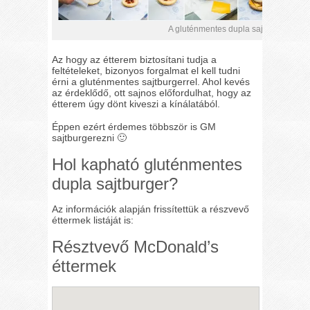
A gluténmentes dupla sajtburger készí
Az hogy az étterem biztosítani tudja a
feltételeket, bizonyos forgalmat el kell tudni
érni a gluténmentes sajtburgerrel. Ahol kevés
az érdeklődő, ott sajnos előfordulhat, hogy az
étterem úgy dönt kiveszi a kínálatából.
Éppen ezért érdemes többször is GM
sajtburgerezni 🙂
Hol kapható gluténmentes
dupla sajtburger?
Az információk alapján frissítettük a részvevő
éttermek listáját is:
Résztvevő McDonald’s
éttermek