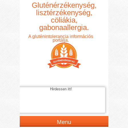
Gluténérzékenység,
lisztérzékenység,
cöliákia,
gabonaallergia.
A gluténintolerancia információs
portálja.
Hirdessen itt!
Menu