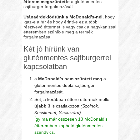
étterem megszüntette
a gluténmentes
sajtburger forgalmazását.
Utánaérdeklődtünk a McDonald’s-nél
, hogy
igaz-e a hír és hogy érinti-e ez a többi
résztvevő éttermet is vagy csak a nagykanizsai
étteremben szűnik-e meg a termék
forgalmazása.
Két jó hírünk van
gluténmentes sajtburgerrel
kapcsolatban
a
McDonald’s nem szünteti meg
a
gluténmentes dupla sajtburger
forgalmazását.
Sőt, a korábban úttörő éttermek mellé
újabb 3
is csatlakozott
(Szolnok,
Kecskemét, Szekszárd)
Így ma már összesen 13 McDonald’s
étteremben kapható gluténmentes
szendvics.