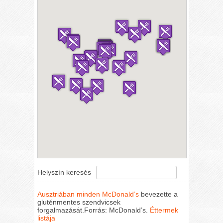
Helyszín keresés
Ausztriában minden McDonald’s
bevezette a
gluténmentes szendvicsek
forgalmazását.Forrás: McDonald’s.
Éttermek
listája