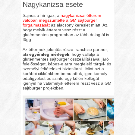
Nagykanizsa esete
Sajnos a hír igaz, a
nagykanizsai étterem
valóban megszüntette a GM sajtburger
forgalmazását
az alacsony kereslet miatt. Az,
hogy melyik étterem vesz részt a
gluténmentes programban az több dologtól is
függ.
Az éttermek jelentős része franchise partner,
aki
egyénileg mérlegeli
, hogy vállalja a
gluténmentes sajtburger összeállításával járó
felelősséget, képes-e arra megfelelő tárgyi- és
személyi feltételeket biztosítani. Mint azt a
korábbi cikkünkben bemutattuk, igen komoly
odafigyelést és szinte egy külön kollégát
igényel ha valamelyik étterem részt vesz a GM
sajtburger projektben.