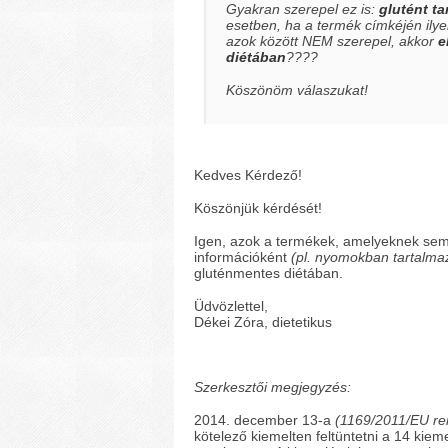
Gyakran szerepel ez is:
glutént ta
esetben, ha a termék címkéjén ilye
azok között NEM szerepel, akkor
e
diétában
????
Köszönöm válaszukat!
Kedves Kérdező!
Köszönjük kérdését!
Igen, azok a termékek, amelyeknek sem
információként
(pl. nyomokban tartalma
gluténmentes diétában.
Üdvözlettel,
Dékei Zóra, dietetikus
Szerkesztői megjegyzés:
2014. december 13-a
(1169/2011/EU re
kötelező kiemelten feltüntetni a 14 kie