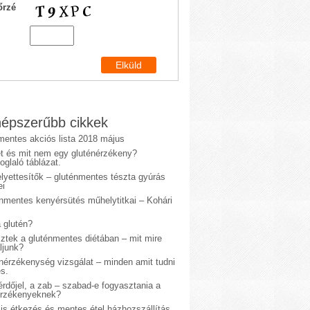
őrzé
épszerűbb cikkek
mentes akciós lista 2018 május
et és mit nem egy gluténérzékeny?
glaló táblázat.
lyettesítők – gluténmentes tészta gyúrás
ei
énmentes kenyérsütés műhelytitkai – Kohári
 glutén?
sztek a gluténmentes diétában – mit mire
ljunk?
énérzékenység vizsgálat – minden amit tudni
s.
rdőjel, a zab – szabad-e fogyasztania a
érzékenyeknek?
is étkezés és mentes étel házhozszállítás