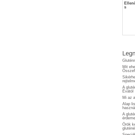
Ellen
s
Legn
Glutén
Mit eh
Összefo
Sikérhe
rejtelm
A glut
Évától
Mi az a
Alap li
haszná
A glut
érdeme
Örök ké
glutén
Speciál