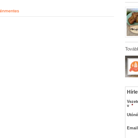
ténmentes
Tovább
Hírle
Vezet
v
*
Utóné
Email