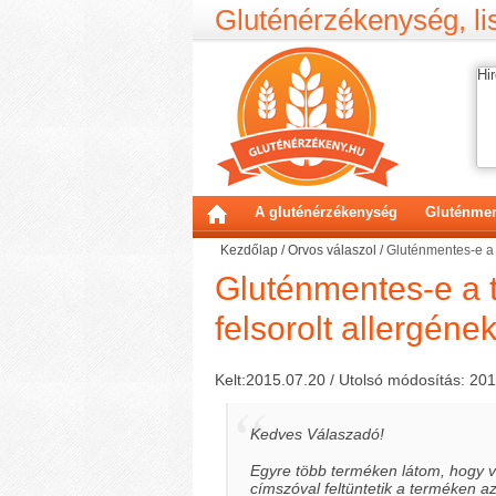
Gluténérzékenység, lis
Hir
A gluténérzékenység
Gluténmen
Kezdőlap
/
Orvos válaszol
/
Gluténmentes-e a t
Gluténmentes-e a 
felsorolt allergének
Kelt:2015.07.20 / Utolsó módosítás: 20
Kedves Válaszadó!
Egyre több terméken látom, hogy va
címszóval feltüntetik a terméken az