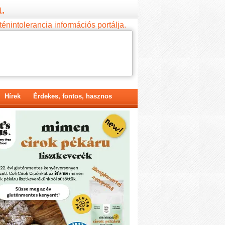
.
ténintolerancia információs portálja.
Hírek
Érdekes, fontos, hasznos