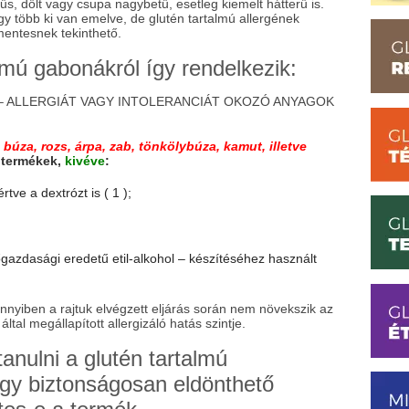
űs, dőlt vagy csupa nagybetű, esetleg kiemelt hátterű is.
y több ki van emelve, de glutén tartalmú allergének
mentesnek tekinthető.
lmú gabonákról így rendelkezik:
LET – ALLERGIÁT VAGY INTOLERANCIÁT OKOZÓ ANYAGOK
z
búza, rozs, árpa, zab, tönkölybúza, kamut, illetve
 termékek,
kivéve
:
tve a dextrózt is ( 1 );
gazdasági eredetű etil-alkohol – készítéséhez használt
ennyiben a rajtuk elvégzett eljárás során nem növekszik az
ltal megállapított allergizáló hatás szintje.
tanulni a glutén tartalmú
ogy biztonságosan eldönthető