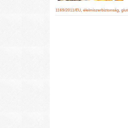
1169/2011/EU
,
élelmiszerbiztonság
,
glu