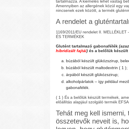
tartalmazza. A kiemelés lehet vastag bet
Amennyiben az allergének közül egy vag
nincsenek ezek között, a termék glutén
A rendelet a gluténtarta
1169/2011/EU rendelet II. MELLÉK
ÉS TERMÉKEK
Glutént tartalmazó gabonafélék
(aza
hibridizált fajtái
)
és a belőlük készült
búzából készült glükózszirup, beleér
búzából készült maltodextrin ( 1 );
árpából készült glükózszirup;
alkoholpárlatok – így például mező
gabonafélék.
( 1 ) És a belőlük készült termékek, am
előállítás alapjául szolgáló termék EFSA á
Tehát meg kell ismerni, 
összetevők neveit is, h