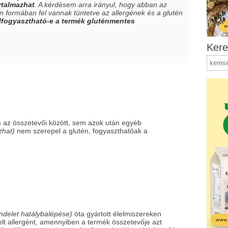
rtalmazhat
. A kérdésem arra irányul, hogy abban az
n formában fel vannak tüntetve az allergének és a glutén
lfogyasztható-e a termék gluténmentes
Kere
 az összetevői között, sem azok után egyéb
zhat)
nem szerepel a glutén, fogyaszthatóak a
ndelet hatálybalépése)
óta gyártott élelmiszereken
melt allergént, amennyiben a termék összetevője azt