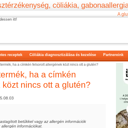
ztérzékenység, cöliákia, gabonaallergia
A glu
dessen itt!
tes receptek
Cöliákia diagnosztizálása és kezelése
Partnereink
ermék, ha a címkén felsorolt allergének közt nincs ott a glutén?
termék, ha a címkén
 közt nincs ott a glutén?
15.08.03
stagított betűkkel vagy az allergén információk
 allergén információkat.