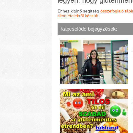
legyen, hogy gluténmen
Ehhez kitűnő segítség
összefoglaló táb
tiltott ételekről készült
.
Kapcsolódó bejegyzések: