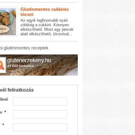
Gluténmentes cukkinis
tócsni
Az egyik legfinomabb nyári
zöldség a cukkini. Könnyen
elkészíthető. Most egy percek
alatt elkészíthető, tócsnival...
i gluténmentes receptek
vél feliratkozás
ékné
v
*
*