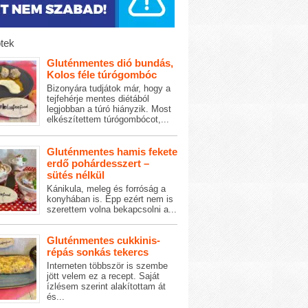
tek
Gluténmentes dió bundás,
Kolos féle túrógombóc
Bizonyára tudjátok már, hogy a
tejfehérje mentes diétából
legjobban a túró hiányzik. Most
elkészítettem túrógombócot,...
Gluténmentes hamis fekete
erdő pohárdesszert –
sütés nélkül
Kánikula, meleg és forróság a
konyhában is. Épp ezért nem is
szerettem volna bekapcsolni a...
Gluténmentes cukkinis-
répás sonkás tekercs
Interneten többször is szembe
jött velem ez a recept. Saját
ízlésem szerint alakítottam át
és...